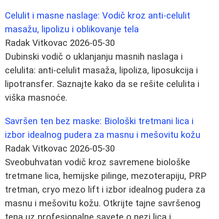
Celulit i masne naslage: Vodič kroz anti‑celulit
masažu, lipolizu i oblikovanje tela
Radak Vitkovac
2026-05-30
Dubinski vodič o uklanjanju masnih naslaga i
celulita: anti‑celulit masaža, lipoliza, liposukcija i
lipotransfer. Saznajte kako da se rešite celulita i
viška masnoće.
Savršen ten bez maske: Biološki tretmani lica i
izbor idealnog pudera za masnu i mešovitu kožu
Radak Vitkovac
2026-05-30
Sveobuhvatan vodič kroz savremene biološke
tretmane lica, hemijske pilinge, mezoterapiju, PRP
tretman, cryo mezo lift i izbor idealnog pudera za
masnu i mešovitu kožu. Otkrijte tajne savršenog
tena uz profesionalne savete o nezi lica i