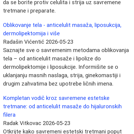
da se borite protiv celulita i strija uz savremene
tretmane i preparate.
Oblikovanje tela - anticelulit masaža, liposukcija,
dermolipektomija i više
Radašin Vićentić
2026-05-23
Saznajte sve o savremenim metodama oblikovanja
tela – od anticelulit masaže i lipolize do
dermolipektomije i liposukcije. Informišite se o
uklanjanju masnih naslaga, strija, ginekomastiji i
drugim zahvatima bez upotrebe ličnih imena.
Kompletan vodič kroz savremene estetske
tretmane: od anticelulit masaže do hijaluronskih
filera
Radak Vitkovac
2026-05-23
Otkrijte kako savremeni estetski tretmani poput