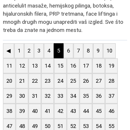
anticelulit masaže, hemijskog pilinga, botoksa,
hijaluronskih filera, PRP tretmana, face liftinga i
mnogih drugih mogu unaprediti vaš izgled. Sve što
treba da znate na jednom mestu.
◀
1
2
3
4
5
6
7
8
9
10
11
12
13
14
15
16
17
18
19
20
21
22
23
24
25
26
27
28
29
30
31
32
33
34
35
36
37
38
39
40
41
42
43
44
45
46
47
48
49
50
51
52
53
54
55