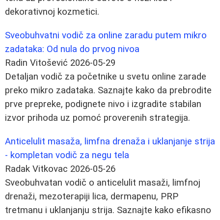
dekorativnoj kozmetici.
Sveobuhvatni vodič za online zaradu putem mikro
zadataka: Od nula do prvog nivoa
Radin Vitošević
2026-05-29
Detaljan vodič za početnike u svetu online zarade
preko mikro zadataka. Saznajte kako da prebrodite
prve prepreke, podignete nivo i izgradite stabilan
izvor prihoda uz pomoć proverenih strategija.
Anticelulit masaža, limfna drenaža i uklanjanje strija
- kompletan vodič za negu tela
Radak Vitkovac
2026-05-26
Sveobuhvatan vodič o anticelulit masaži, limfnoj
drenaži, mezoterapiji lica, dermapenu, PRP
tretmanu i uklanjanju strija. Saznajte kako efikasno