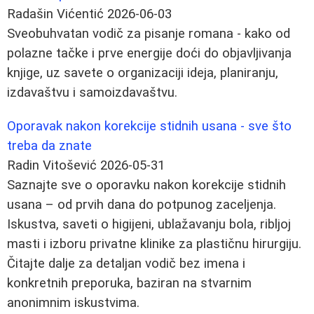
Radašin Vićentić
2026-06-03
Sveobuhvatan vodič za pisanje romana - kako od
polazne tačke i prve energije doći do objavljivanja
knjige, uz savete o organizaciji ideja, planiranju,
izdavaštvu i samoizdavaštvu.
Oporavak nakon korekcije stidnih usana - sve što
treba da znate
Radin Vitošević
2026-05-31
Saznajte sve o oporavku nakon korekcije stidnih
usana – od prvih dana do potpunog zaceljenja.
Iskustva, saveti o higijeni, ublažavanju bola, ribljoj
masti i izboru privatne klinike za plastičnu hirurgiju.
Čitajte dalje za detaljan vodič bez imena i
konkretnih preporuka, baziran na stvarnim
anonimnim iskustvima.