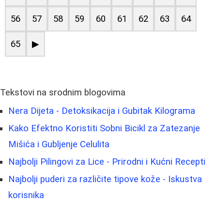
56
57
58
59
60
61
62
63
64
65
▶
Tekstovi na srodnim blogovima
Nera Dijeta - Detoksikacija i Gubitak Kilograma
Kako Efektno Koristiti Sobni Bicikl za Zatezanje
Mišića i Gubljenje Celulita
Najbolji Pilingovi za Lice - Prirodni i Kućni Recepti
Najbolji puderi za različite tipove kože - Iskustva
korisnika