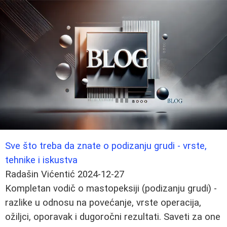
Sve što treba da znate o podizanju grudi - vrste,
tehnike i iskustva
Radašin Vićentić
2024-12-27
Kompletan vodič o mastopeksiji (podizanju grudi) -
razlike u odnosu na povećanje, vrste operacija,
ožiljci, oporavak i dugoročni rezultati. Saveti za one