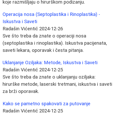
koje razmišljaju o hirurškom podizanju.
Operacija nosa (Septoplastika i Rinoplastika) -
Iskustva i Saveti
Radašin Vićentić
2024-12-26
Sve što treba da znate o operaciji nosa
(septoplastika i rinoplastika). Iskustva pacijenata,
saveti lekara, oporavak i česta pitanja.
Uklanjanje Oziljaka: Metode, Iskustva i Saveti
Radašin Vićentić
2024-12-25
Sve što treba da znate o uklanjanju oziljaka:
hirurške metode, laserski tretmani, iskustva i saveti
za brži oporavak.
Kako se pametno spakovati za putovanje
Radašin Vićentić
2024-12-25