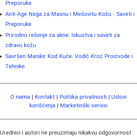
Preporuke
Anti-Age Nega za Masnu i Mešovitu Kožu - Saveti i
Preporuke
Prirodno rešenje za akne: Iskustva i saveti za
zdravu kožu
Savršen Manikir Kod Kuće: Vodič Kroz Proizvode i
Tehnike
O nama
|
Kontakt
|
Politika privatnosti
|
Uslovi
korišćenja
|
Marketinški servisi
Urednici i autori ne preuzimaju nikakvu odgovornost