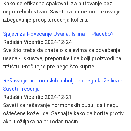
Kako se efikasno spakovati za putovanje bez
nepotrebnih stvari. Saveti za pametno pakovanje i
izbegavanje preopterećenja kofera.
Sjajevi za Povećanje Usana: Istina ili Placebo?
Radašin Vićentić
2024-12-24
Sve što treba da znate o sjajevima za povećanje
usana - iskustva, preporuke i najbolji proizvodi na
tržištu. Pročitajte pre nego što kupite!
Rešavanje hormonskih bubuljica i negu kože lica -
Saveti i rešenja
Radašin Vićentić
2024-12-21
Saveti za rešavanje hormonskih bubuljica i negu
oštećene kože lica. Saznajte kako da borite protiv
akni i ožiljaka na prirodan način.