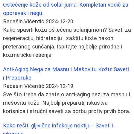
Oštećenje kože od solarijuma: Kompletan vodič za
oporavak i negu
Radašin Vićentić
2024-12-20
Kako spasiti kožu oštećenu solarijumom? Saveti za
regeneraciju, hidrataciju i zaštitu kože nakon
preteranog sunčanja. Ispitajte najbolje prirodne i
kozmetičke rešenja.
Anti-Aging Nega za Masnu i Mešovitu Kožu: Saveti
i Preporuke
Radašin Vićentić
2024-12-19
Sve što treba da znate o anti-aging nezi za masnu i
mešovitu kožu. Najbolji preparati, iskustva
korisnica i stručni saveti za borbu protiv prvih bora.
Kako rešiti gljivične infekcije noktiju - Saveti i
iskustva