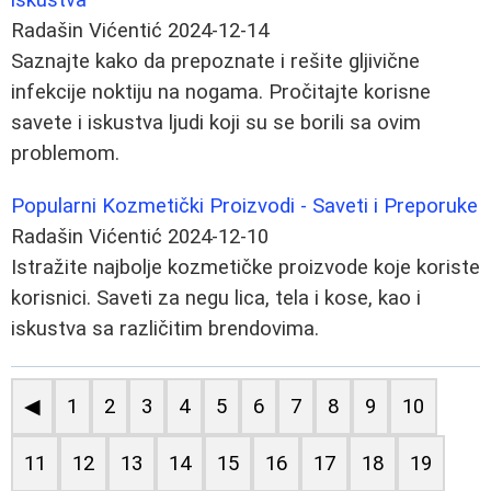
Radašin Vićentić
2024-12-14
Saznajte kako da prepoznate i rešite gljivične
infekcije noktiju na nogama. Pročitajte korisne
savete i iskustva ljudi koji su se borili sa ovim
problemom.
Popularni Kozmetički Proizvodi - Saveti i Preporuke
Radašin Vićentić
2024-12-10
Istražite najbolje kozmetičke proizvode koje koriste
korisnici. Saveti za negu lica, tela i kose, kao i
iskustva sa različitim brendovima.
◀
1
2
3
4
5
6
7
8
9
10
11
12
13
14
15
16
17
18
19