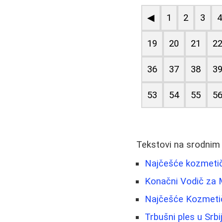
◀
1
2
3
19
20
21
2
36
37
38
3
53
54
55
5
Tekstovi na srodnim
Najčešće kozmetičk
Konačni Vodič za M
Najčešće Kozmetič
Trbušni ples u Srbij