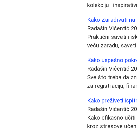
kolekciju i inspirati
Kako Zarađivati na
Radašin Vićentić
20
Praktični saveti i 
veću zaradu, saveti
Kako uspešno pokrenu
Radašin Vićentić
20
Sve što treba da zna
za registraciju, fina
Kako preživeti ispit
Radašin Vićentić
20
Kako efikasno učiti 
kroz stresove učenja