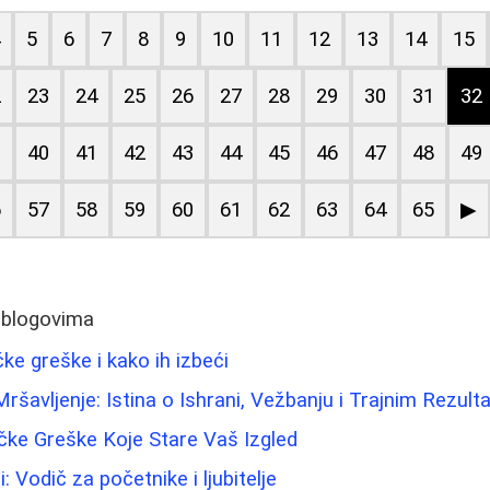
4
5
6
7
8
9
10
11
12
13
14
15
2
23
24
25
26
27
28
29
30
31
32
9
40
41
42
43
44
45
46
47
48
49
6
57
58
59
60
61
62
63
64
65
▶
 blogovima
e greške i kako ih izbeći
ršavljenje: Istina o Ishrani, Vežbanju i Trajnim Rezult
ke Greške Koje Stare Vaš Izgled
i: Vodič za početnike i ljubitelje