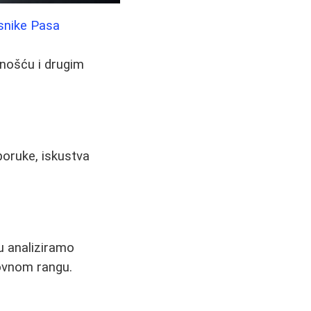
snike Pasa
vnošću i drugim
eporuke, iskustva
u analiziramo
novnom rangu.