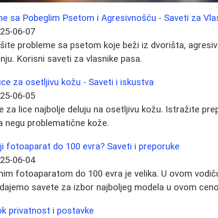
me sa Pobeglim Psetom i Agresivnošću - Saveti za Vla
25-06-07
šite probleme sa psetom koje beži iz dvorišta, agresi
ju. Korisni saveti za vlasnike pasa.
ce za osetljivu kožu - Saveti i iskustva
25-06-05
za lice najbolje deluju na osetljivu kožu. Istražite pr
za negu problematične kože.
lji fotoaparat do 100 evra? Saveti i preporuke
25-06-04
nim fotoaparatom do 100 evra je velika. U ovom vodič
 i dajemo savete za izbor najboljeg modela u ovom ce
k privatnost i postavke