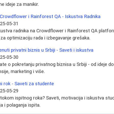
vne ideje za manikir.
 Crowdflower i Rainforest QA - Iskustva Radnika
25-05-31
iskustva radnika na Crowdflower i Rainforest QA platf
 za optimizaciju rada i izbegavanje grešaka.
ti privatni biznis u Srbiji - Saveti i iskustva
25-05-30
te o pokretanju privatnog biznisa u Srbiji - od ideje do 
nsije, marketing i više.
ni rok - Saveti za studente
25-05-29
tokom ispitnog roka? Saveti, motivacija i iskustva stud
 i polaganja ispita.