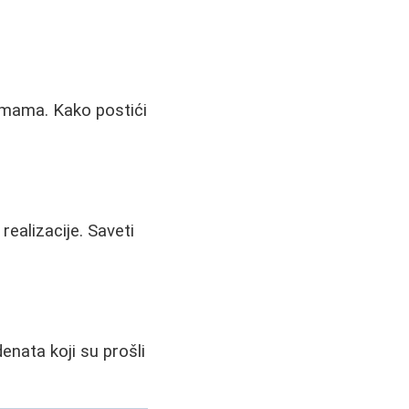
ormama. Kako postići
realizacije. Saveti
enata koji su prošli