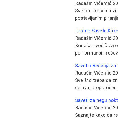
Radašin Vićentić
20
Sve što treba da zna
postavljanim pitanj
Laptop Saveti: Kako
Radašin Vićentić
20
Konačan vodič za od
performansi i rešav
Saveti i Rešenja za
Radašin Vićentić
20
Sve što treba da zn
gelova, preporučeni 
Saveti za negu nokti
Radašin Vićentić
20
Saznajte kako da re