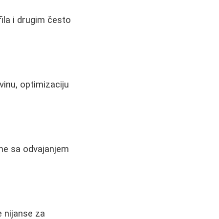
fila i drugim često
inu, optimizaciju
eme sa odvajanjem
e nijanse za