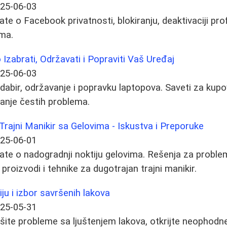
25-06-03
te o Facebook privatnosti, blokiranju, deaktivaciji pro
ima.
 Izabrati, Održavati i Popraviti Vaš Uređaj
25-06-03
abir, održavanje i popravku laptopova. Saveti za kupov
anje čestih problema.
 Trajni Manikir sa Gelovima - Iskustva i Preporuke
25-06-01
ate o nadogradnji noktiju gelovima. Rešenja za probl
proizvodi i tehnike za dugotrajan trajni manikir.
ju i izbor savršenih lakova
25-05-31
šite probleme sa ljuštenjem lakova, otkrijte neophodn