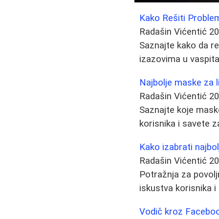
Kako Rešiti Proble
Radašin Vićentić
20
Saznajte kako da re
izazovima u vaspitan
Najbolje maske za li
Radašin Vićentić
20
Saznajte koje maske 
korisnika i savete 
Kako izabrati najbo
Radašin Vićentić
20
Potražnja za povolj
iskustva korisnika
Vodič kroz Faceboo