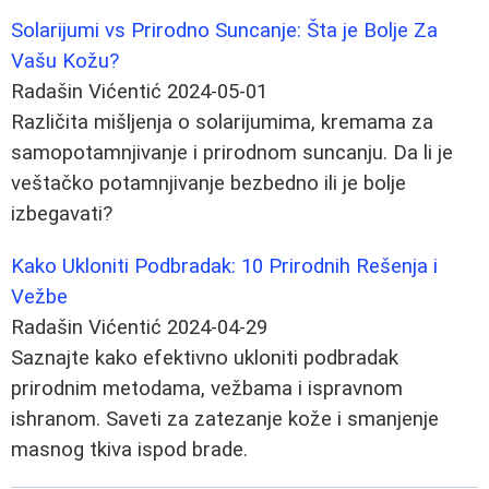
Solarijumi vs Prirodno Suncanje: Šta je Bolje Za
Vašu Kožu?
Radašin Vićentić
2024-05-01
Različita mišljenja o solarijumima, kremama za
samopotamnjivanje i prirodnom suncanju. Da li je
veštačko potamnjivanje bezbedno ili je bolje
izbegavati?
Kako Ukloniti Podbradak: 10 Prirodnih Rešenja i
Vežbe
Radašin Vićentić
2024-04-29
Saznajte kako efektivno ukloniti podbradak
prirodnim metodama, vežbama i ispravnom
ishranom. Saveti za zatezanje kože i smanjenje
masnog tkiva ispod brade.