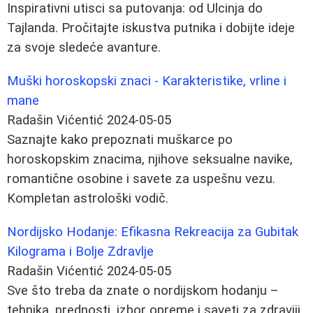
Inspirativni utisci sa putovanja: od Ulcinja do
Tajlanda. Pročitajte iskustva putnika i dobijte ideje
za svoje sledeće avanture.
Muški horoskopski znaci - Karakteristike, vrline i
mane
Radašin Vićentić
2024-05-05
Saznajte kako prepoznati muškarce po
horoskopskim znacima, njihove seksualne navike,
romantične osobine i savete za uspešnu vezu.
Kompletan astrološki vodič.
Nordijsko Hodanje: Efikasna Rekreacija za Gubitak
Kilograma i Bolje Zdravlje
Radašin Vićentić
2024-05-05
Sve što treba da znate o nordijskom hodanju –
tehnika, prednosti, izbor opreme i saveti za zdraviji