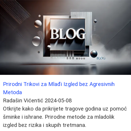
Prirodni Trikovi za Mlađi Izgled bez Agresivnih
Metoda
Radašin Vićentić
2024-05-08
Otkrijte kako da prikrijete tragove godina uz pomoć
šminke i ishrane. Prirodne metode za mladolik
izgled bez rizika i skupih tretmana.