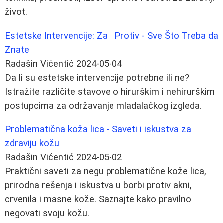
život.
Estetske Intervencije: Za i Protiv - Sve Što Treba da
Znate
Radašin Vićentić
2024-05-04
Da li su estetske intervencije potrebne ili ne?
Istražite različite stavove o hirurškim i nehirurškim
postupcima za održavanje mladalačkog izgleda.
Problematična koža lica - Saveti i iskustva za
zdraviju kožu
Radašin Vićentić
2024-05-02
Praktični saveti za negu problematične kože lica,
prirodna rešenja i iskustva u borbi protiv akni,
crvenila i masne kože. Saznajte kako pravilno
negovati svoju kožu.