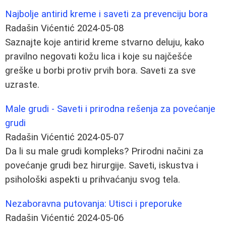
Najbolje antirid kreme i saveti za prevenciju bora
Radašin Vićentić
2024-05-08
Saznajte koje antirid kreme stvarno deluju, kako
pravilno negovati kožu lica i koje su najčešće
greške u borbі protiv prvih bora. Saveti za sve
uzraste.
Male grudi - Saveti i prirodna rešenja za povećanje
grudi
Radašin Vićentić
2024-05-07
Da li su male grudi kompleks? Prirodni načini za
povećanje grudi bez hirurgije. Saveti, iskustva i
psihološki aspekti u prihvaćanju svog tela.
Nezaboravna putovanja: Utisci i preporuke
Radašin Vićentić
2024-05-06