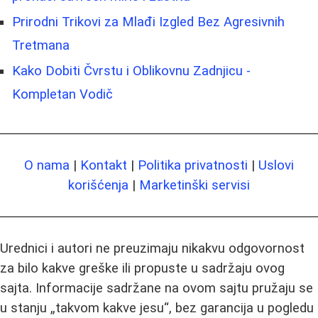
Prirodni Trikovi za Mlađi Izgled Bez Agresivnih
Tretmana
Kako Dobiti Čvrstu i Oblikovnu Zadnjicu -
Kompletan Vodič
O nama
|
Kontakt
|
Politika privatnosti
|
Uslovi
korišćenja
|
Marketinški servisi
Urednici i autori ne preuzimaju nikakvu odgovornost
za bilo kakve greške ili propuste u sadržaju ovog
sajta. Informacije sadržane na ovom sajtu pružaju se
u stanju „takvom kakve jesu“, bez garancija u pogledu