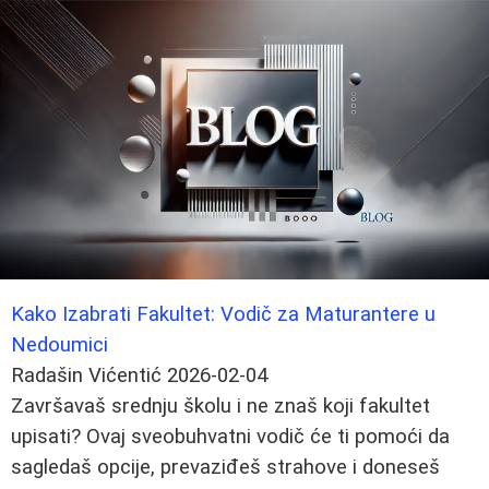
Kako Izabrati Fakultet: Vodič za Maturantere u
Nedoumici
Radašin Vićentić
2026-02-04
Završavaš srednju školu i ne znaš koji fakultet
upisati? Ovaj sveobuhvatni vodič će ti pomoći da
sagledaš opcije, prevaziđeš strahove i doneseš