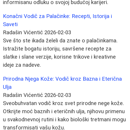
informisanu odluku o svojoj budućoj karijeri.
Konačni Vodič za Palačinke: Recepti, Istorija i
Saveti
Radašin Vićentić
2026-02-03
Sve što ste ikada želeli da znate o palačinkama.
Istražite bogatu istoriju, savršene recepte za
slatke i slane verzije, korisne trikove i kreativne
ideje za nadeve.
Prirodna Njega Kože: Vodič kroz Bazna i Eterična
Ulja
Radašin Vićentić
2026-02-03
Sveobuhvatan vodič kroz svet prirodne nege kože.
Otkrijte moć baznih i eteričnih ulja, njihovu primenu
u svakodnevnoj rutini i kako biološki tretmani mogu
transformisati vašu kožu.