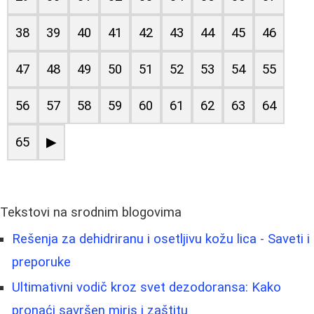
38
39
40
41
42
43
44
45
46
47
48
49
50
51
52
53
54
55
56
57
58
59
60
61
62
63
64
65
▶
Tekstovi na srodnim blogovima
Rešenja za dehidriranu i osetljivu kožu lica - Saveti i
preporuke
Ultimativni vodič kroz svet dezodoransa: Kako
pronaći savršen miris i zaštitu