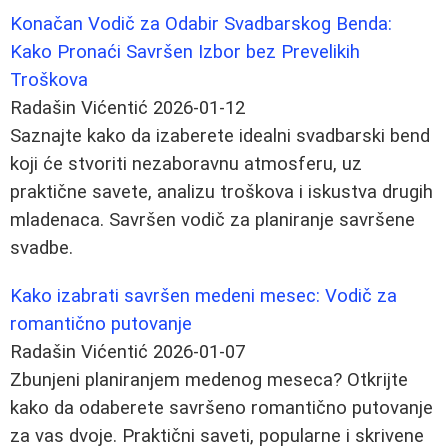
Konačan Vodič za Odabir Svadbarskog Benda:
Kako Pronaći Savršen Izbor bez Prevelikih
Troškova
Radašin Vićentić
2026-01-12
Saznajte kako da izaberete idealni svadbarski bend
koji će stvoriti nezaboravnu atmosferu, uz
praktične savete, analizu troškova i iskustva drugih
mladenaca. Savršen vodič za planiranje savršene
svadbe.
Kako izabrati savršen medeni mesec: Vodič za
romantično putovanje
Radašin Vićentić
2026-01-07
Zbunjeni planiranjem medenog meseca? Otkrijte
kako da odaberete savršeno romantično putovanje
za vas dvoje. Praktični saveti, popularne i skrivene