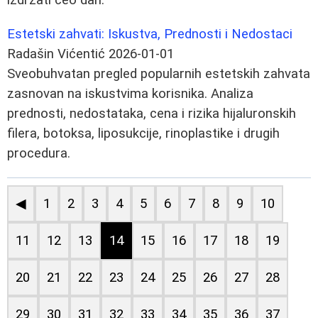
Estetski zahvati: Iskustva, Prednosti i Nedostaci
Radašin Vićentić
2026-01-01
Sveobuhvatan pregled popularnih estetskih zahvata
zasnovan na iskustvima korisnika. Analiza
prednosti, nedostataka, cena i rizika hijaluronskih
filera, botoksa, liposukcije, rinoplastike i drugih
procedura.
◀
1
2
3
4
5
6
7
8
9
10
11
12
13
14
15
16
17
18
19
20
21
22
23
24
25
26
27
28
29
30
31
32
33
34
35
36
37