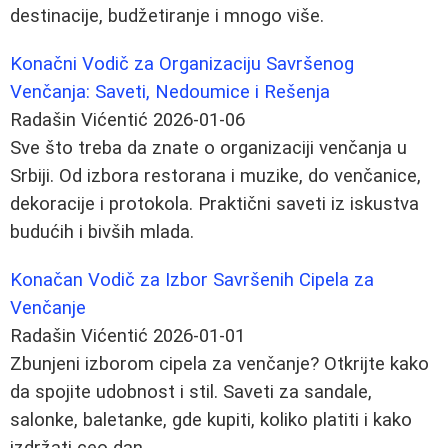
destinacije, budžetiranje i mnogo više.
Konačni Vodič za Organizaciju Savršenog
Venčanja: Saveti, Nedoumice i Rešenja
Radašin Vićentić
2026-01-06
Sve što treba da znate o organizaciji venčanja u
Srbiji. Od izbora restorana i muzike, do venčanice,
dekoracije i protokola. Praktični saveti iz iskustva
budućih i bivših mlada.
Konačan Vodič za Izbor Savršenih Cipela za
Venčanje
Radašin Vićentić
2026-01-01
Zbunjeni izborom cipela za venčanje? Otkrijte kako
da spojite udobnost i stil. Saveti za sandale,
salonke, baletanke, gde kupiti, koliko platiti i kako
izdržati ceo dan.