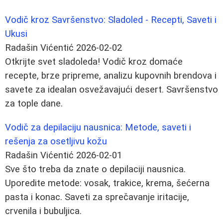
Vodič kroz Savršenstvo: Sladoled - Recepti, Saveti i
Ukusi
Radašin Vićentić
2026-02-02
Otkrijte svet sladoleda! Vodič kroz domaće
recepte, brze pripreme, analizu kupovnih brendova i
savete za idealan osvežavajući desert. Savršenstvo
za tople dane.
Vodič za depilaciju nausnica: Metode, saveti i
rešenja za osetljivu kožu
Radašin Vićentić
2026-02-01
Sve što treba da znate o depilaciji nausnica.
Uporedite metode: vosak, trakice, krema, šećerna
pasta i konac. Saveti za sprečavanje iritacije,
crvenila i bubuljica.