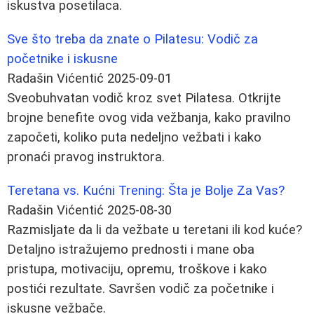
iskustva posetilaca.
Sve što treba da znate o Pilatesu: Vodič za
početnike i iskusne
Radašin Vićentić
2025-09-01
Sveobuhvatan vodič kroz svet Pilatesa. Otkrijte
brojne benefite ovog vida vežbanja, kako pravilno
započeti, koliko puta nedeljno vežbati i kako
pronaći pravog instruktora.
Teretana vs. Kućni Trening: Šta je Bolje Za Vas?
Radašin Vićentić
2025-08-30
Razmisljate da li da vežbate u teretani ili kod kuće?
Detaljno istražujemo prednosti i mane oba
pristupa, motivaciju, opremu, troškove i kako
postići rezultate. Savršen vodič za početnike i
iskusne vežbače.