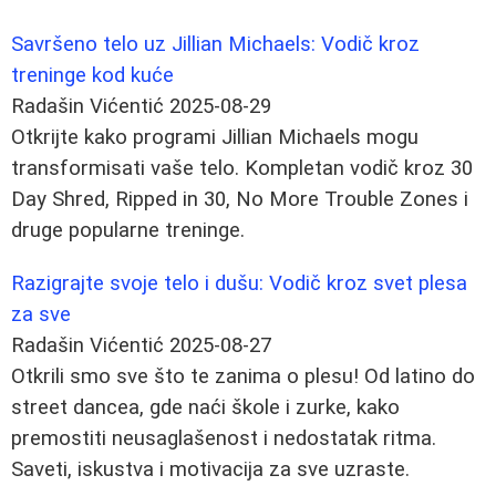
Savršeno telo uz Jillian Michaels: Vodič kroz
treninge kod kuće
Radašin Vićentić
2025-08-29
Otkrijte kako programi Jillian Michaels mogu
transformisati vaše telo. Kompletan vodič kroz 30
Day Shred, Ripped in 30, No More Trouble Zones i
druge popularne treninge.
Razigrajte svoje telo i dušu: Vodič kroz svet plesa
za sve
Radašin Vićentić
2025-08-27
Otkrili smo sve što te zanima o plesu! Od latino do
street dancea, gde naći škole i zurke, kako
premostiti neusaglašenost i nedostatak ritma.
Saveti, iskustva i motivacija za sve uzraste.