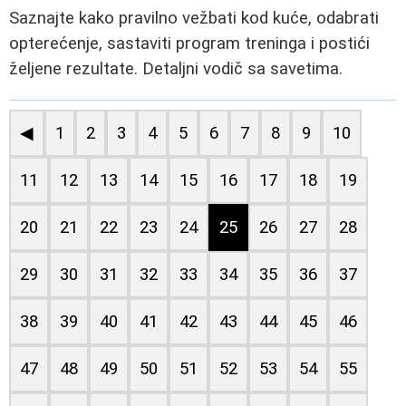
Saznajte kako pravilno vežbati kod kuće, odabrati
opterećenje, sastaviti program treninga i postići
željene rezultate. Detaljni vodič sa savetima.
◀
1
2
3
4
5
6
7
8
9
10
11
12
13
14
15
16
17
18
19
20
21
22
23
24
25
26
27
28
29
30
31
32
33
34
35
36
37
38
39
40
41
42
43
44
45
46
47
48
49
50
51
52
53
54
55