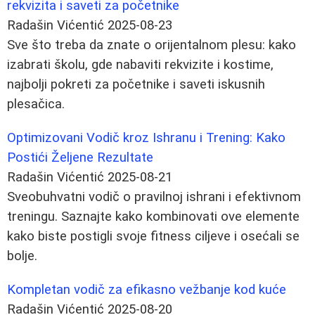
rekvizita i saveti za početnike
Radašin Vićentić
2025-08-23
Sve što treba da znate o orijentalnom plesu: kako
izabrati školu, gde nabaviti rekvizite i kostime,
najbolji pokreti za početnike i saveti iskusnih
plesačica.
Optimizovani Vodič kroz Ishranu i Trening: Kako
Postići Željene Rezultate
Radašin Vićentić
2025-08-21
Sveobuhvatni vodič o pravilnoj ishrani i efektivnom
treningu. Saznajte kako kombinovati ove elemente
kako biste postigli svoje fitness ciljeve i osećali se
bolje.
Kompletan vodič za efikasno vežbanje kod kuće
Radašin Vićentić
2025-08-20