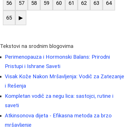
56
57
58
59
60
61
62
63
64
65
▶
Tekstovi na srodnim blogovima
Perimenopauza i Hormonski Balans: Prirodni
Pristupi i Ishrane Saveti
Visak Kože Nakon Mršavljenja: Vodič za Zatezanje
i Rešenja
Kompletan vodič za negu lica: sastojci, rutine i
saveti
Atkinsonova dijeta - Efikasna metoda za brzo
mršavljenje