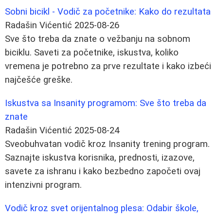
Sobni bicikl - Vodič za početnike: Kako do rezultata
Radašin Vićentić
2025-08-26
Sve što treba da znate o vežbanju na sobnom
biciklu. Saveti za početnike, iskustva, koliko
vremena je potrebno za prve rezultate i kako izbeći
najčešće greške.
Iskustva sa Insanity programom: Sve što treba da
znate
Radašin Vićentić
2025-08-24
Sveobuhvatan vodič kroz Insanity trening program.
Saznajte iskustva korisnika, prednosti, izazove,
savete za ishranu i kako bezbedno započeti ovaj
intenzivni program.
Vodič kroz svet orijentalnog plesa: Odabir škole,