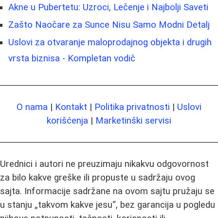
Akne u Pubertetu: Uzroci, Lečenje i Najbolji Saveti
Zašto Naočare za Sunce Nisu Samo Modni Detalj
Uslovi za otvaranje maloprodajnog objekta i drugih
vrsta biznisa - Kompletan vodič
O nama
|
Kontakt
|
Politika privatnosti
|
Uslovi
korišćenja
|
Marketinški servisi
Urednici i autori ne preuzimaju nikakvu odgovornost
za bilo kakve greške ili propuste u sadržaju ovog
sajta. Informacije sadržane na ovom sajtu pružaju se
u stanju „takvom kakve jesu“, bez garancija u pogledu