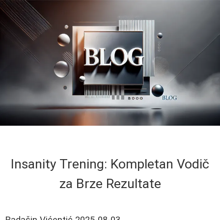
Insanity Trening: Kompletan Vodič
za Brze Rezultate
Radašin Vićentić
2025-08-03