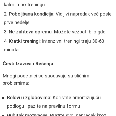
kalorija po treningu
Poboljšana kondicija:
Vidljivi napredak već posle
prve nedelje
Ne zahteva opremu:
Možete vežbati bilo gde
Kratki treningi:
Intenzivni treningi traju 30-60
minuta
Česti Izazovi i Rešenja
Mnogi početnici se suočavaju sa sličnim
problemima:
Bolovi u zglobovima:
Koristite amortizujuću
podlogu i pazite na pravilnu formu
Gubitak motivacije:
Pratite svoj napredak kroz