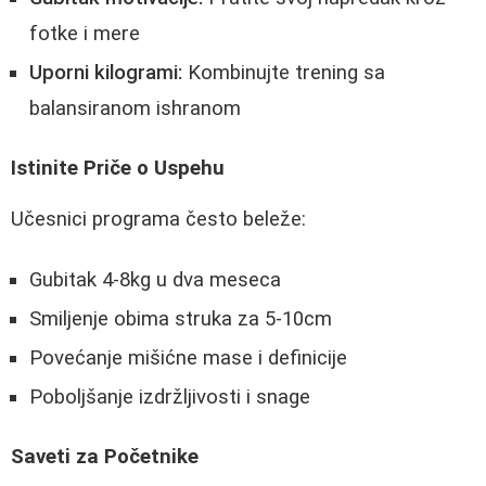
fotke i mere
Uporni kilogrami:
Kombinujte trening sa
balansiranom ishranom
Istinite Priče o Uspehu
Učesnici programa često beleže:
Gubitak 4-8kg u dva meseca
Smiljenje obima struka za 5-10cm
Povećanje mišićne mase i definicije
Poboljšanje izdržljivosti i snage
Saveti za Početnike