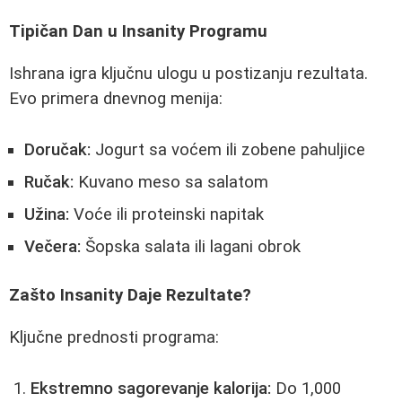
Tipičan Dan u Insanity Programu
Ishrana igra ključnu ulogu u postizanju rezultata.
Evo primera dnevnog menija:
Doručak:
Jogurt sa voćem ili zobene pahuljice
Ručak:
Kuvano meso sa salatom
Užina:
Voće ili proteinski napitak
Večera:
Šopska salata ili lagani obrok
Zašto Insanity Daje Rezultate?
Ključne prednosti programa:
Ekstremno sagorevanje kalorija:
Do 1,000