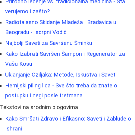
Prirodno lečenje vs. tradicionalna medicina - Šta
verujemo i zašto?
Radiotalasno Skidanje Mladeža i Bradavica u
Beogradu - Iscrpni Vodič
Najbolji Saveti za Savršenu Šminku
Kako Izabrati Savršen Šampon i Regenerator za
Vašu Kosu
Uklanjanje Oziljaka: Metode, Iskustva i Saveti
Hemijski piling lica - Sve što treba da znate o
postupku i negi posle tretmana
Tekstovi na srodnim blogovima
Kako Smršati Zdravo i Efikasno: Saveti i Zablude o
Ishrani