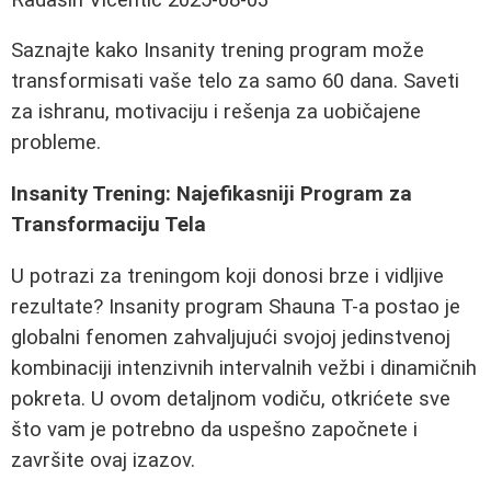
Saznajte kako Insanity trening program može
transformisati vaše telo za samo 60 dana. Saveti
za ishranu, motivaciju i rešenja za uobičajene
probleme.
Insanity Trening: Najefikasniji Program za
Transformaciju Tela
U potrazi za treningom koji donosi brze i vidljive
rezultate? Insanity program Shauna T-a postao je
globalni fenomen zahvaljujući svojoj jedinstvenoj
kombinaciji intenzivnih intervalnih vežbi i dinamičnih
pokreta. U ovom detaljnom vodiču, otkrićete sve
što vam je potrebno da uspešno započnete i
završite ovaj izazov.