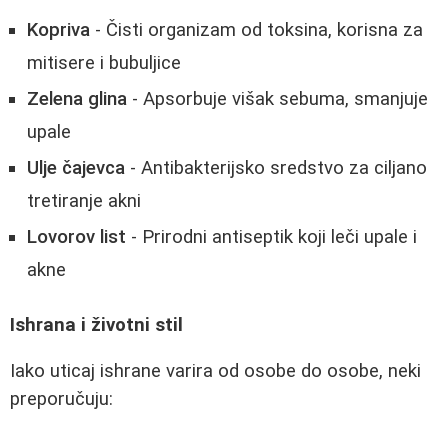
Kopriva
- Čisti organizam od toksina, korisna za
mitisere i bubuljice
Zelena glina
- Apsorbuje višak sebuma, smanjuje
upale
Ulje čajevca
- Antibakterijsko sredstvo za ciljano
tretiranje akni
Lovorov list
- Prirodni antiseptik koji leči upale i
akne
Ishrana i životni stil
Iako uticaj ishrane varira od osobe do osobe, neki
preporučuju: