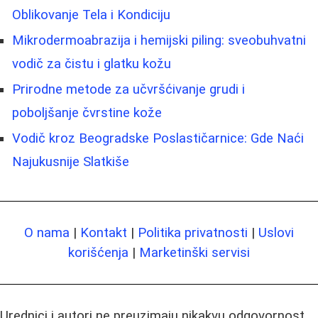
Oblikovanje Tela i Kondiciju
Mikrodermoabrazija i hemijski piling: sveobuhvatni
vodič za čistu i glatku kožu
Prirodne metode za učvršćivanje grudi i
poboljšanje čvrstine kože
Vodič kroz Beogradske Poslastičarnice: Gde Naći
Najukusnije Slatkiše
O nama
|
Kontakt
|
Politika privatnosti
|
Uslovi
korišćenja
|
Marketinški servisi
Urednici i autori ne preuzimaju nikakvu odgovornost