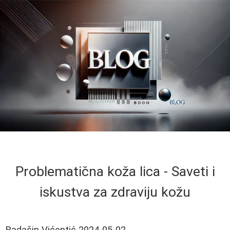
Problematična koža lica - Saveti i
iskustva za zdraviju kožu
Radašin Vićentić
2024-05-02