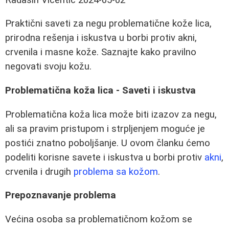
Praktični saveti za negu problematične kože lica,
prirodna rešenja i iskustva u borbi protiv akni,
crvenila i masne kože. Saznajte kako pravilno
negovati svoju kožu.
Problematična koža lica - Saveti i iskustva
Problematična koža lica može biti izazov za negu,
ali sa pravim pristupom i strpljenjem moguće je
postići znatno poboljšanje. U ovom članku ćemo
podeliti korisne savete i iskustva u borbi protiv
akni
,
crvenila i drugih
problema sa kožom
.
Prepoznavanje problema
Većina osoba sa problematičnom kožom se