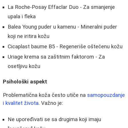
La Roche-Posay Effaclar Duo - Za smanjenje
upala i fleka
Balea Young puder u kamenu - Mineralni puder
koji ne iritira kožu
Cicaplast baume B5 - Regeneriše oštećenu kožu
Uriage krema sa zaštitnim faktorom - Za
osetljivu kožu
Psihološki aspekt
Problematična koža često utiče na
samopouzdanje
i kvalitet života
. Važno je:
Ne upoređivati se sa drugima koji imaju