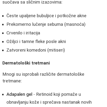
suočava sa sličnim izazovima:
Česte upaljene bubuljice i potkožne akne
Prekomerno lučenje sebuma (masnoća)
Crvenilo i iritacija
Ožiljci i tamne fleke posle akni
Zatvoreni komedoni (mitiseri)
Dermatološki tretmani
Mnogi su isprobali različite dermatološke
tretmane:
Adapalen gel
- Retinoid koji pomaže u
obnavljanju kože i sprečava nastanak novih