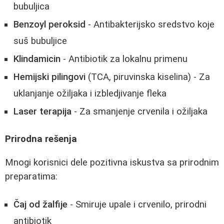
bubuljica
Benzoyl peroksid
- Antibakterijsko sredstvo koje
suš bubuljice
Klindamicin
- Antibiotik za lokalnu primenu
Hemijski pilingovi
(TCA, piruvinska kiselina) - Za
uklanjanje ožiljaka i izbledjivanje fleka
Laser terapija
- Za smanjenje crvenila i ožiljaka
Prirodna rešenja
Mnogi korisnici dele pozitivna iskustva sa prirodnim
preparatima:
Čaj od žalfije
- Smiruje upale i crvenilo, prirodni
antibiotik