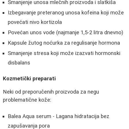
Smanjenje unosa mlečnih proizvoda i slatkiša
Izbegavanje preteranog unosa kofeina koji može
povećati nivo kortizola
Povećan unos vode (najmanje 1,5-2 litra dnevno)
Kapsule žutog noćurka za regulisanje hormona
Smanjenje stresa koji može izazvati hormonski
disbalans
Kozmetički preparati
Neki od preporučenih proizvoda za negu
problematične kože:
Balea Aqua serum - Lagana hidratacija bez
zapušavanja pora