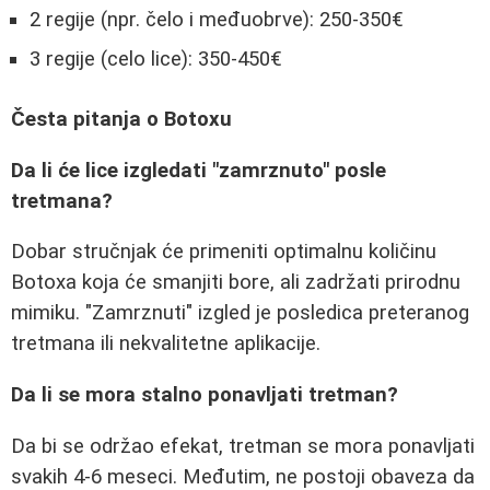
2 regije (npr. čelo i međuobrve): 250-350€
3 regije (celo lice): 350-450€
Česta pitanja o Botoxu
Da li će lice izgledati "zamrznuto" posle
tretmana?
Dobar stručnjak će primeniti optimalnu količinu
Botoxa koja će smanjiti bore, ali zadržati prirodnu
mimiku. "Zamrznuti" izgled je posledica preteranog
tretmana ili nekvalitetne aplikacije.
Da li se mora stalno ponavljati tretman?
Da bi se održao efekat, tretman se mora ponavljati
svakih 4-6 meseci. Međutim, ne postoji obaveza da