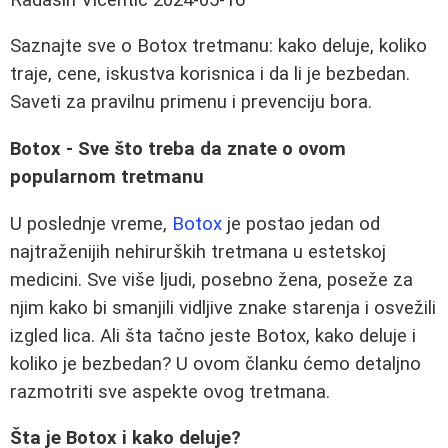
Saznajte sve o Botox tretmanu: kako deluje, koliko
traje, cene, iskustva korisnica i da li je bezbedan.
Saveti za pravilnu primenu i prevenciju bora.
Botox - Sve što treba da znate o ovom
popularnom tretmanu
U poslednje vreme,
Botox
je postao jedan od
najtraženijih nehirurških tretmana u estetskoj
medicini. Sve više ljudi, posebno žena, poseže za
njim kako bi smanjili vidljive znake starenja i osvežili
izgled lica. Ali šta tačno jeste Botox, kako deluje i
koliko je bezbedan? U ovom članku ćemo detaljno
razmotriti sve aspekte ovog tretmana.
Šta je Botox i kako deluje?