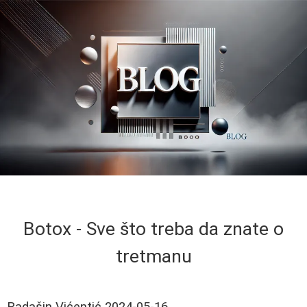
Botox - Sve što treba da znate o
tretmanu
Radašin Vićentić
2024-05-16