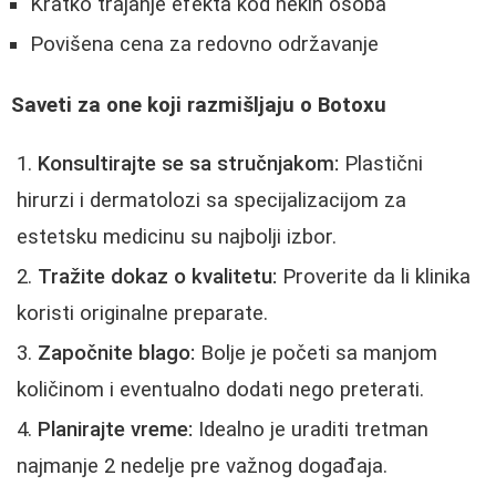
Kratko trajanje efekta kod nekih osoba
Povišena cena za redovno održavanje
Saveti za one koji razmišljaju o Botoxu
Konsultirajte se sa stručnjakom:
Plastični
hirurzi i dermatolozi sa specijalizacijom za
estetsku medicinu su najbolji izbor.
Tražite dokaz o kvalitetu:
Proverite da li klinika
koristi originalne preparate.
Započnite blago:
Bolje je početi sa manjom
količinom i eventualno dodati nego preterati.
Planirajte vreme:
Idealno je uraditi tretman
najmanje 2 nedelje pre važnog događaja.