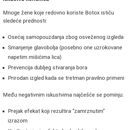
Mnoge žene koje redovno koriste Botox ističu
sledeće prednosti:
Osećaj samopouzdanja zbog osveženog izgleda
Smanjenje glavobolja (posebno one uzrokovane
napetim mišićima lica)
Prevencija dubljeg stvaranja bora
Prirodan izgled kada se tretman pravilno primeni
Među negativnim iskustvima najčešće se pominju:
Prejak efekat koji rezultira "zamrznutim"
izrazom