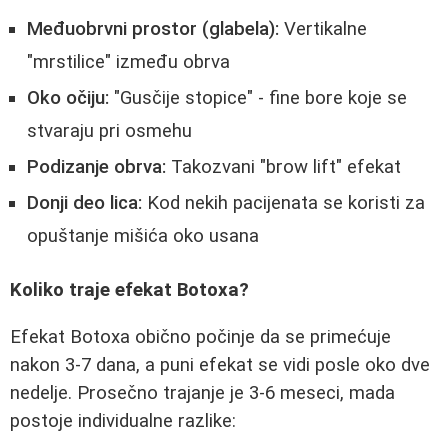
Međuobrvni prostor (glabela):
Vertikalne
"mrstilice" između obrva
Oko očiju:
"Gusčije stopice" - fine bore koje se
stvaraju pri osmehu
Podizanje obrva:
Takozvani "brow lift" efekat
Donji deo lica:
Kod nekih pacijenata se koristi za
opuštanje mišića oko usana
Koliko traje efekat Botoxa?
Efekat Botoxa obično počinje da se primećuje
nakon 3-7 dana, a puni efekat se vidi posle oko dve
nedelje. Prosečno trajanje je 3-6 meseci, mada
postoje individualne razlike: