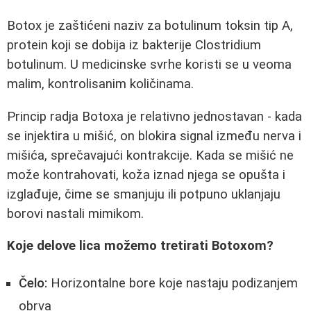
Botox je zaštićeni naziv za botulinum toksin tip A,
protein koji se dobija iz bakterije Clostridium
botulinum. U medicinske svrhe koristi se u veoma
malim, kontrolisanim količinama.
Princip radja Botoxa je relativno jednostavan - kada
se injektira u mišić, on blokira signal između nerva i
mišića, sprečavajući kontrakcije. Kada se mišić ne
može kontrahovati, koža iznad njega se opušta i
izglađuje, čime se smanjuju ili potpuno uklanjaju
borovi nastali mimikom.
Koje delove lica možemo tretirati Botoxom?
Čelo:
Horizontalne bore koje nastaju podizanjem
obrva