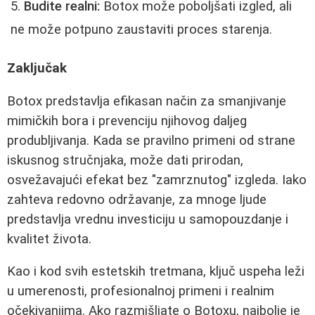
Budite realni:
Botox može poboljšati izgled, ali
ne može potpuno zaustaviti proces starenja.
Zaključak
Botox predstavlja efikasan način za smanjivanje
mimičkih bora i prevenciju njihovog daljeg
produbljivanja. Kada se pravilno primeni od strane
iskusnog stručnjaka, može dati prirodan,
osvežavajući efekat bez "zamrznutog" izgleda. Iako
zahteva redovno održavanje, za mnoge ljude
predstavlja vrednu investiciju u samopouzdanje i
kvalitet života.
Kao i kod svih estetskih tretmana, ključ uspeha leži
u umerenosti, profesionalnoj primeni i realnim
očekivanjima. Ako razmišljate o Botoxu, najbolje je