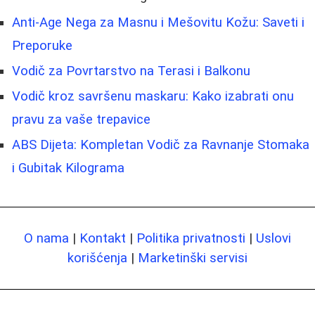
Anti-Age Nega za Masnu i Mešovitu Kožu: Saveti i
Preporuke
Vodič za Povrtarstvo na Terasi i Balkonu
Vodič kroz savršenu maskaru: Kako izabrati onu
pravu za vaše trepavice
ABS Dijeta: Kompletan Vodič za Ravnanje Stomaka
i Gubitak Kilograma
O nama
|
Kontakt
|
Politika privatnosti
|
Uslovi
korišćenja
|
Marketinški servisi