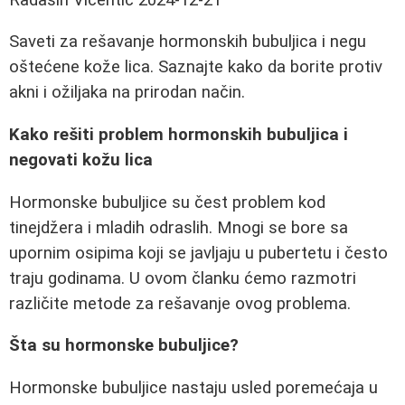
Saveti za rešavanje hormonskih bubuljica i negu
oštećene kože lica. Saznajte kako da borite protiv
akni i ožiljaka na prirodan način.
Kako rešiti problem hormonskih bubuljica i
negovati kožu lica
Hormonske bubuljice su čest problem kod
tinejdžera i mladih odraslih. Mnogi se bore sa
upornim osipima koji se javljaju u pubertetu i često
traju godinama. U ovom članku ćemo razmotri
različite metode za rešavanje ovog problema.
Šta su hormonske bubuljice?
Hormonske bubuljice nastaju usled poremećaja u