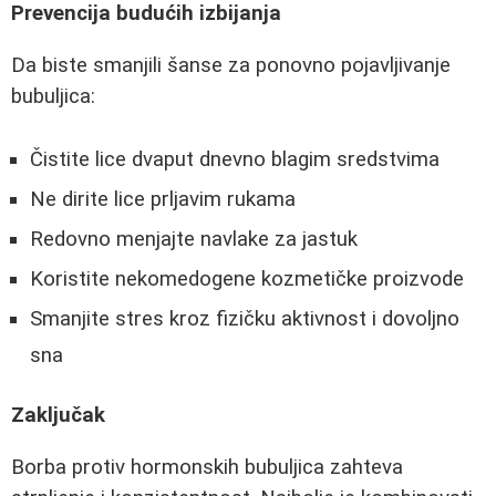
Prevencija budućih izbijanja
Da biste smanjili šanse za ponovno pojavljivanje
bubuljica:
Čistite lice dvaput dnevno blagim sredstvima
Ne dirite lice prljavim rukama
Redovno menjajte navlake za jastuk
Koristite nekomedogene kozmetičke proizvode
Smanjite stres kroz fizičku aktivnost i dovoljno
sna
Zaključak
Borba protiv hormonskih bubuljica zahteva