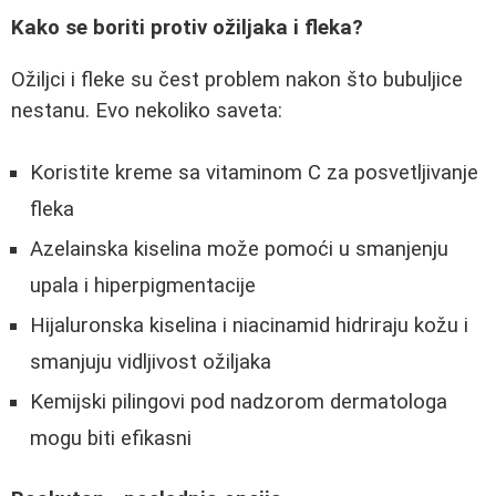
Kako se boriti protiv ožiljaka i fleka?
Ožiljci i fleke su čest problem nakon što bubuljice
nestanu. Evo nekoliko saveta:
Koristite kreme sa vitaminom C za posvetljivanje
fleka
Azelainska kiselina može pomoći u smanjenju
upala i hiperpigmentacije
Hijaluronska kiselina i niacinamid hidriraju kožu i
smanjuju vidljivost ožiljaka
Kemijski pilingovi pod nadzorom dermatologa
mogu biti efikasni