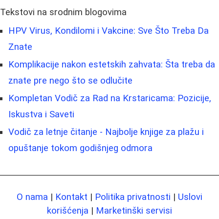
Tekstovi na srodnim blogovima
HPV Virus, Kondilomi i Vakcine: Sve Što Treba Da
Znate
Komplikacije nakon estetskih zahvata: Šta treba da
znate pre nego što se odlučite
Kompletan Vodič za Rad na Krstaricama: Pozicije,
Iskustva i Saveti
Vodič za letnje čitanje - Najbolje knjige za plažu i
opuštanje tokom godišnjeg odmora
O nama
|
Kontakt
|
Politika privatnosti
|
Uslovi
korišćenja
|
Marketinški servisi