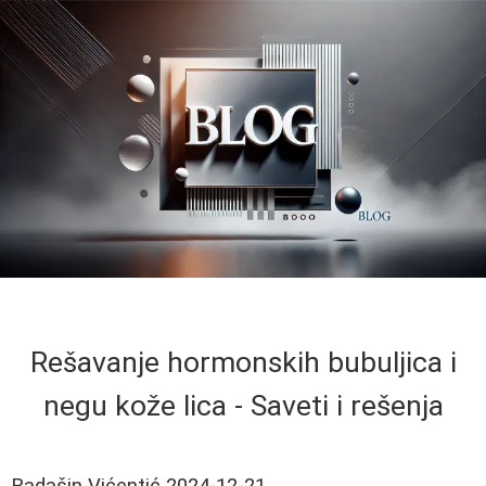
Rešavanje hormonskih bubuljica i
negu kože lica - Saveti i rešenja
Radašin Vićentić
2024-12-21