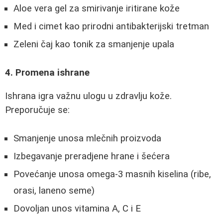
Aloe vera gel za smirivanje iritirane kože
Med i cimet kao prirodni antibakterijski tretman
Zeleni čaj kao tonik za smanjenje upala
4. Promena ishrane
Ishrana igra važnu ulogu u zdravlju kože.
Preporučuje se:
Smanjenje unosa mlečnih proizvoda
Izbegavanje preradjene hrane i šećera
Povećanje unosa omega-3 masnih kiselina (ribe,
orasi, laneno seme)
Dovoljan unos vitamina A, C i E