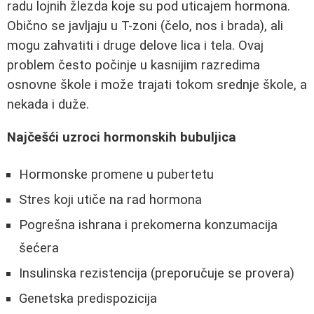
radu lojnih žlezda koje su pod uticajem hormona.
Obično se javljaju u T-zoni (čelo, nos i brada), ali
mogu zahvatiti i druge delove lica i tela. Ovaj
problem često počinje u kasnijim razredima
osnovne škole i može trajati tokom srednje škole, a
nekada i duže.
Najčešći uzroci hormonskih bubuljica
Hormonske promene u pubertetu
Stres koji utiče na rad hormona
Pogrešna ishrana i prekomerna konzumacija
šećera
Insulinska rezistencija (preporučuje se provera)
Genetska predispozicija