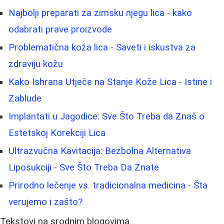
Najbolji preparati za zimsku njegu lica - kako
odabrati prave proizvode
Problematična koža lica - Saveti i iskustva za
zdraviju kožu
Kako Ishrana Utječe na Stanje Kože Lica - Istine i
Zablude
Implantati u Jagodice: Sve Što Treba da Znaš o
Estetskoj Korekciji Lica
Ultrazvučna Kavitacija: Bezbolna Alternativa
Liposukciji - Sve Što Treba Da Znate
Prirodno lečenje vs. tradicionalna medicina - Šta
verujemo i zašto?
Tekstovi na srodnim blogovima