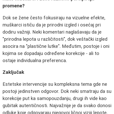
promene?
Dok se žene često fokusiraju na vizuelne efekte,
muškarci ističu da je prirodni izgled i osećaj pri
dodiru važniji. Neki komentari naglašavaju da je
"prirodna lepota u različitosti", dok veštački izgled
asocira na "plastične lutke". Međutim, postoje i oni
kojima se dopadaju određene korekcije - ali to
ostaje individualna preferenca.
Zaključak
Estetske intervencije su kompleksna tema gde ne
postoji jedinstven odgovor. Dok neki smatraju da su
korekcije put ka samopouzdanju, drugi ih vide kao
gubitak autentičnosti. Najvažnije je da svako donosi
odluke koje odgovaraju njegovoj ličnoj viziji lepote,