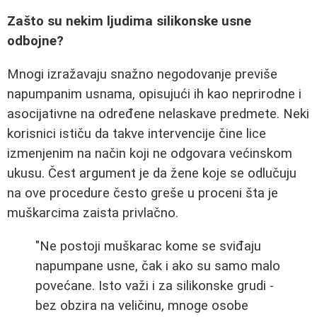
Zašto su nekim ljudima silikonske usne
odbojne?
Mnogi izražavaju snažno negodovanje previše
napumpanim usnama, opisujući ih kao neprirodne i
asocijativne na određene nelaskave predmete. Neki
korisnici ističu da takve intervencije čine lice
izmenjenim na način koji ne odgovara većinskom
ukusu. Čest argument je da žene koje se odlučuju
na ove procedure često greše u proceni šta je
muškarcima zaista privlačno.
"Ne postoji muškarac kome se sviđaju
napumpane usne, čak i ako su samo malo
povećane. Isto važi i za silikonske grudi -
bez obzira na veličinu, mnoge osobe