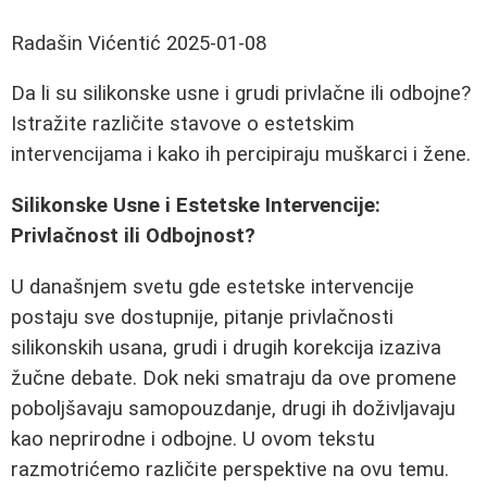
Radašin Vićentić
2025-01-08
Da li su silikonske usne i grudi privlačne ili odbojne?
Istražite različite stavove o estetskim
intervencijama i kako ih percipiraju muškarci i žene.
Silikonske Usne i Estetske Intervencije:
Privlačnost ili Odbojnost?
U današnjem svetu gde estetske intervencije
postaju sve dostupnije, pitanje privlačnosti
silikonskih usana, grudi i drugih korekcija izaziva
žučne debate. Dok neki smatraju da ove promene
poboljšavaju samopouzdanje, drugi ih doživljavaju
kao neprirodne i odbojne. U ovom tekstu
razmotrićemo različite perspektive na ovu temu.