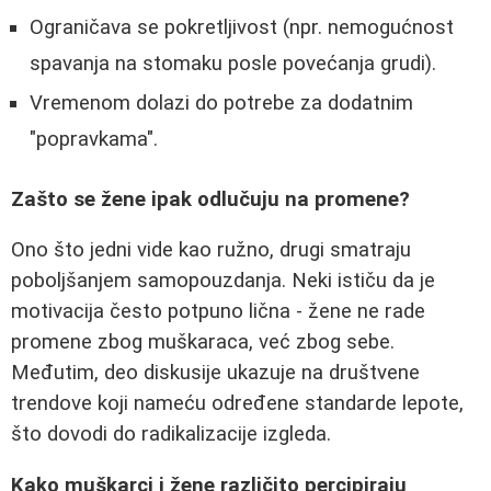
Ograničava se pokretljivost (npr. nemogućnost
spavanja na stomaku posle povećanja grudi).
Vremenom dolazi do potrebe za dodatnim
"popravkama".
Zašto se žene ipak odlučuju na promene?
Ono što jedni vide kao ružno, drugi smatraju
poboljšanjem samopouzdanja. Neki ističu da je
motivacija često potpuno lična - žene ne rade
promene zbog muškaraca, već zbog sebe.
Međutim, deo diskusije ukazuje na društvene
trendove koji nameću određene standarde lepote,
što dovodi do radikalizacije izgleda.
Kako muškarci i žene različito percipiraju