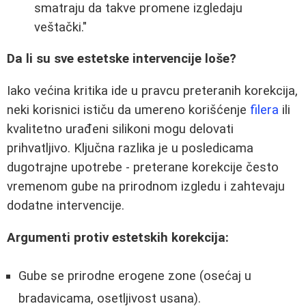
smatraju da takve promene izgledaju
veštački."
Da li su sve estetske intervencije loše?
Iako većina kritika ide u pravcu preteranih korekcija,
neki korisnici ističu da umereno korišćenje
filera
ili
kvalitetno urađeni silikoni mogu delovati
prihvatljivo. Ključna razlika je u posledicama
dugotrajne upotrebe - preterane korekcije često
vremenom gube na prirodnom izgledu i zahtevaju
dodatne intervencije.
Argumenti protiv estetskih korekcija:
Gube se prirodne erogene zone (osećaj u
bradavicama, osetljivost usana).