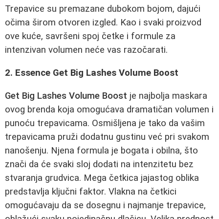
Trepavice su premazane dubokom bojom, dajući
očima širom otvoren izgled. Kao i svaki proizvod
ove kuće, savršeni spoj četke i formule za
intenzivan volumen neće vas razočarati.
2. Essence Get Big Lashes Volume Boost
Get Big Lashes Volume Boost
je najbolja maskara
ovog brenda koja omogućava dramatičan volumen i
punoću trepavicama. Osmišljena je tako da vašim
trepavicama pruži dodatnu gustinu već pri svakom
nanošenju. Njena formula je bogata i obilna, što
znači da će svaki sloj dodati na intenzitetu bez
stvaranja grudvica. Mega četkica jajastog oblika
predstavlja ključni faktor. Vlakna na četkici
omogućavaju da se dosegnu i najmanje trepavice,
oblažući svaku pojedinačnu dlačicu. Velika prednost