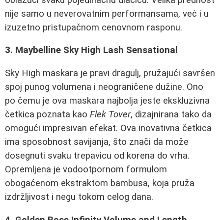
nije samo u neverovatnim performansama, već i u
izuzetno pristupačnom cenovnom rasponu.
3. Maybelline Sky High Lash Sensational
Sky High maskara je pravi dragulj, pružajući savršen
spoj punog volumena i neograničene dužine. Ono
po čemu je ova maskara najbolja jeste ekskluzivna
četkica poznata kao
Flek Tover
, dizajnirana tako da
omogući impresivan efekat. Ova inovativna četkica
ima sposobnost savijanja, što znači da može
dosegnuti svaku trepavicu od korena do vrha.
Opremljena je vodootpornom formulom
obogaćenom ekstraktom bambusa, koja pruža
izdržljivost i negu tokom celog dana.
4. Golden Rose Infinity Volume and Length