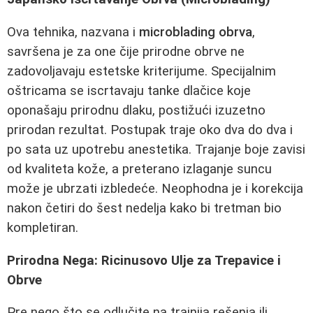
Ova tehnika, nazvana i
microblading obrva
,
savršena je za one čije prirodne obrve ne
zadovoljavaju estetske kriterijume. Specijalnim
oštricama se iscrtavaju tanke dlačice koje
oponašaju prirodnu dlaku, postižući izuzetno
prirodan rezultat. Postupak traje oko dva do dva i
po sata uz upotrebu anestetika. Trajanje boje zavisi
od kvaliteta kože, a preterano izlaganje suncu
može je ubrzati izbledeće. Neophodna je i korekcija
nakon četiri do šest nedelja kako bi tretman bio
kompletiran.
Prirodna Nega: Ricinusovo Ulje za Trepavice i
Obrve
Pre nego što se odlučite na trajnija rešenja ili