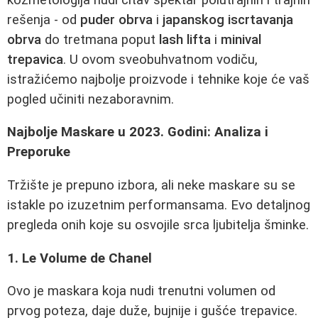
rešenja - od
puder obrva
i
japanskog iscrtavanja
obrva
do tretmana poput
lash lifta
i
minival
trepavica
. U ovom sveobuhvatnom vodiču,
istražićemo najbolje proizvode i tehnike koje će vaš
pogled učiniti nezaboravnim.
Najbolje Maskare u 2023. Godini: Analiza i
Preporuke
Tržište je prepuno izbora, ali neke maskare su se
istakle po izuzetnim performansama. Evo detaljnog
pregleda onih koje su osvojile srca ljubitelja šminke.
1. Le Volume de Chanel
Ovo je maskara koja nudi trenutni volumen od
prvog poteza, daje duže, bujnije i gušće trepavice.