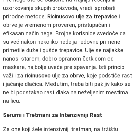
uzorkovanje skupih proizvoda, vredi isprobati
prirodne metode.
Ricinusovo ulje za trepavice
i
obrve je vremenom proveren, pristupačan i
efikasan način nege. Brojne korisnice svedoče da
su već nakon nekoliko nedelja redovne primene
primetile duže i gušće trepavice. Ulje se najlakše
nanosi starom, dobro opranom četkicom od
maskare, najbolje uveče pre spavanja. Isti princip
važi i za
ricinusovo ulje za obrve
, koje podstiče rast
i jačanje dlačica. Međutim, treba biti pažljiv kako se
ne bi podstakao rast dlaka na neželjenim mestima
na licu.
Serumi i Tretmani za Intenzivniji Rast
Za one koji žele intenzivniji tretman, na tržištu