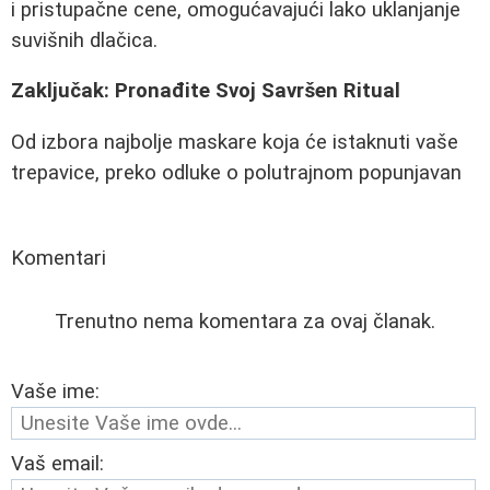
i pristupačne cene, omogućavajući lako uklanjanje
suvišnih dlačica.
Zaključak: Pronađite Svoj Savršen Ritual
Od izbora najbolje maskare koja će istaknuti vaše
trepavice, preko odluke o polutrajnom popunjavan
Komentari
Trenutno nema komentara za ovaj članak.
Vaše ime:
Vaš email: