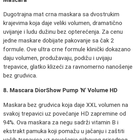
Dugotrajna mat crna maskara sa dvostrukim
krajevima koja daje veliki volumen, dramatično
uvijanje i ludu dužinu bez opterećenja. Za cenu
jedne maskare dobijate pakovanje sa čak 2
formule. Ove ultra crne formule klinički dokazano
daju volumen, produžavaju, podižu i uvijaju
trepavice, glatko klizeći za ravnomerno nanošenje
bez grudvica.
8. Mascara DiorShow Pump 'N' Volume HD
Maskara bez grudvica koja daje XXL volumen na
svakoj trepavici uz povećanje HD zapremine od
94%. Ova maskara za negu sadrži vitamin B i
ekstrakt pamuka koji pomažu u jačanju i zaštiti
vaših trepavica uz povećanje njihovog prirodnog