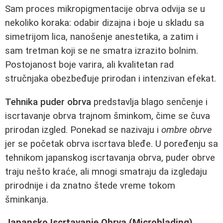
Sam proces mikropigmentacije obrva odvija se u
nekoliko koraka: odabir dizajna i boje u skladu sa
simetrijom lica, nanošenje anestetika, a zatim i
sam tretman koji se ne smatra izrazito bolnim.
Postojanost boje varira, ali kvalitetan rad
stručnjaka obezbeđuje prirodan i intenzivan efekat.
Tehnika puder obrva
predstavlja blago senčenje i
iscrtavanje obrva trajnom šminkom, čime se čuva
prirodan izgled. Ponekad se nazivaju i
ombre obrve
jer se početak obrva iscrtava bleđe. U poređenju sa
tehnikom japanskog iscrtavanja obrva, puder obrve
traju nešto kraće, ali mnogi smatraju da izgledaju
prirodnije i da znatno štede vreme tokom
šminkanja.
Japansko Iscrtavanje Obrva (Microblading)