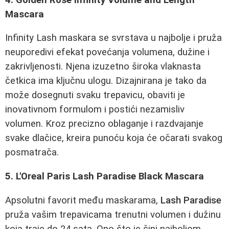
Mascara
Infinity Lash maskara se svrstava u najbolje i pruža
neuporedivi efekat povećanja volumena, dužine i
zakrivljenosti. Njena izuzetno široka vlaknasta
četkica ima ključnu ulogu. Dizajnirana je tako da
može dosegnuti svaku trepavicu, obaviti je
inovativnom formulom i postići nezamisliv
volumen. Kroz precizno oblaganje i razdvajanje
svake dlačice, kreira punoću koja će očarati svakog
posmatrača.
5. L'Oreal Paris Lash Paradise Black Mascara
Apsolutni favorit među maskarama,
Lash Paradise
pruža vašim trepavicama trenutni volumen i dužinu
koja traje do 24 sata. Ono što je čini najboljom