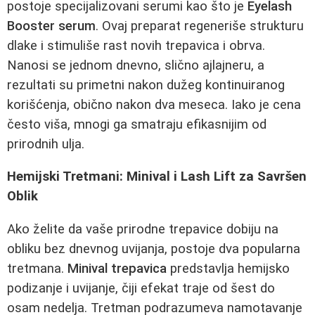
postoje specijalizovani serumi kao što je
Eyelash
Booster serum
. Ovaj preparat regeneriše strukturu
dlake i stimuliše rast novih trepavica i obrva.
Nanosi se jednom dnevno, slično ajlajneru, a
rezultati su primetni nakon dužeg kontinuiranog
korišćenja, obično nakon dva meseca. Iako je cena
često viša, mnogi ga smatraju efikasnijim od
prirodnih ulja.
Hemijski Tretmani: Minival i Lash Lift za Savršen
Oblik
Ako želite da vaše prirodne trepavice dobiju na
obliku bez dnevnog uvijanja, postoje dva popularna
tretmana.
Minival trepavica
predstavlja hemijsko
podizanje i uvijanje, čiji efekat traje od šest do
osam nedelja. Tretman podrazumeva namotavanje