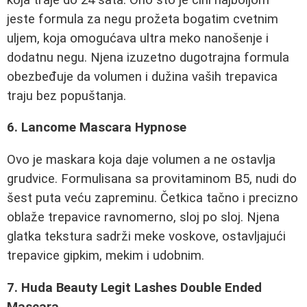
jeste formula za negu prožeta bogatim cvetnim
uljem, koja omogućava ultra meko nanošenje i
dodatnu negu. Njena izuzetno dugotrajna formula
obezbeđuje da volumen i dužina vaših trepavica
traju bez popuštanja.
6. Lancome Mascara Hypnose
Ovo je maskara koja daje volumen a ne ostavlja
grudvice. Formulisana sa provitaminom B5, nudi do
šest puta veću zapreminu. Četkica tačno i precizno
oblaže trepavice ravnomerno, sloj po sloj. Njena
glatka tekstura sadrži meke voskove, ostavljajući
trepavice gipkim, mekim i udobnim.
7. Huda Beauty Legit Lashes Double Ended
Mascara