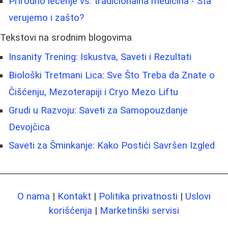
Prirodno lečenje vs. tradicionalna medicina - Šta
verujemo i zašto?
Tekstovi na srodnim blogovima
Insanity Trening: Iskustva, Saveti i Rezultati
Biološki Tretmani Lica: Sve Što Treba da Znate o
Čišćenju, Mezoterapiji i Cryo Mezo Liftu
Grudi u Razvoju: Saveti za Samopouzdanje
Devojčica
Saveti za Šminkanje: Kako Postići Savršen Izgled
O nama
|
Kontakt
|
Politika privatnosti
|
Uslovi
korišćenja
|
Marketinški servisi