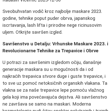
Sveobuhvatan vodič kroz najbolje maskare 2023.
godine, tehnike poput puder obrva, japanskog
iscrtavanja, lash lifta i prirodne nege ricinusovim
uljem. Otkrijte savršen izgled.
Savršenstvo u Detalju: Vrhunske Maskare 2023. i
Revolucionarne Tehnike za Trepavice i Obrve
U potrazi za savršenim izgledom očiju, današnje
generacije maskara su u mogućnosti da i od
najkraćih trepavica stvore duge i guste trepavice, i
to sve uz pomoć netoksičnih organskih vlakana. Ta
vlakna se za naše trepavice lepe pomoću vlažnog
gela koji ima povećavajuća dejstva. Ali savršenstvo
ne završava se samo na maskari. Moderna
kozmetologija nudi čitav spektar polutrajnih i trajnih