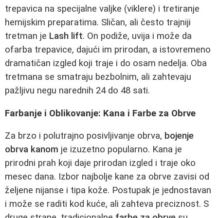
trepavica na specijalne valjke (viklere) i tretiranje
hemijskim preparatima. Sličan, ali često trajniji
tretman je
Lash lift
. On podiže, uvija i može da
ofarba trepavice, dajući im prirodan, a istovremeno
dramatičan izgled koji traje i do osam nedelja. Oba
tretmana se smatraju bezbolnim, ali zahtevaju
pažljivu negu narednih 24 do 48 sati.
Farbanje i Oblikovanje: Kana i Farbe za Obrve
Za brzo i polutrajno posivljivanje obrva,
bojenje
obrva kanom
je izuzetno popularno. Kana je
prirodni prah koji daje prirodan izgled i traje oko
mesec dana. Izbor najbolje kane za obrve zavisi od
željene nijanse i tipa kože. Postupak je jednostavan
i može se raditi kod kuće, ali zahteva preciznost. S
druge strane, tradicionalne
farbe za obrve
su