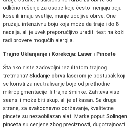
odlično rešenje za osobe koje često menjaju boju
kose ili imaju svetlije, manje uočljive obrve. One
pružaju intenzivnu boju koja može da traje i do 8
nedelja, ali je uvek preporučljivo uraditi test na koži
radi provere mogućih alergija.
Trajno Uklanjanje i Korekcija: Laser i Pincete
Šta ako niste zadovoljni rezultatom trajnog
tretmana?
Skidanje obrva laserom
je postupak koji
se koristi za neutralisanje boje od prethodne
mikropigmentacije ili trajne šminke. Zahteva više
seansi i može biti skup, ali je efikasan. Sa druge
strane, za svakodnevno održavanje, kvalitetne
pincete su nezaobilazan alat. Marke poput
Solingen
pinceta
su cenjene zbog preciznosti, dugotrajnosti