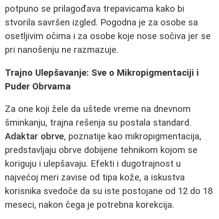
potpuno se prilagođava trepavicama kako bi
stvorila savršen izgled. Pogodna je za osobe sa
osetljivim očima i za osobe koje nose sočiva jer se
pri nanošenju ne razmazuje.
Trajno Ulepšavanje: Sve o Mikropigmentaciji i
Puder Obrvama
Za one koji žele da uštede vreme na dnevnom
šminkanju, trajna rešenja su postala standard.
Adaktar obrve
, poznatije kao mikropigmentacija,
predstavljaju obrve dobijene tehnikom kojom se
koriguju i ulepšavaju. Efekti i dugotrajnost u
najvećoj meri zavise od tipa kože, a iskustva
korisnika svedoče da su iste postojane od 12 do 18
meseci, nakon čega je potrebna korekcija.