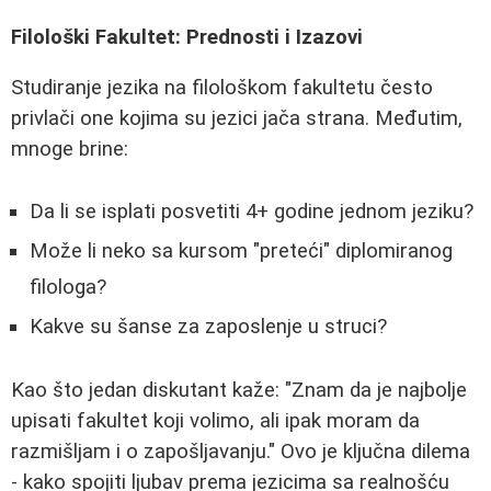
Filološki Fakultet: Prednosti i Izazovi
Studiranje jezika na filološkom fakultetu često
privlači one kojima su jezici jača strana. Međutim,
mnoge brine:
Da li se isplati posvetiti 4+ godine jednom jeziku?
Može li neko sa kursom "preteći" diplomiranog
filologa?
Kakve su šanse za zaposlenje u struci?
Kao što jedan diskutant kaže: "Znam da je najbolje
upisati fakultet koji volimo, ali ipak moram da
razmišljam i o zapošljavanju." Ovo je ključna dilema
- kako spojiti ljubav prema jezicima sa realnošću