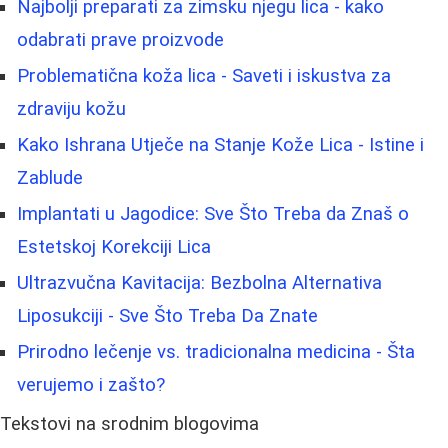
Najbolji preparati za zimsku njegu lica - kako
odabrati prave proizvode
Problematična koža lica - Saveti i iskustva za
zdraviju kožu
Kako Ishrana Utječe na Stanje Kože Lica - Istine i
Zablude
Implantati u Jagodice: Sve Što Treba da Znaš o
Estetskoj Korekciji Lica
Ultrazvučna Kavitacija: Bezbolna Alternativa
Liposukciji - Sve Što Treba Da Znate
Prirodno lečenje vs. tradicionalna medicina - Šta
verujemo i zašto?
Tekstovi na srodnim blogovima