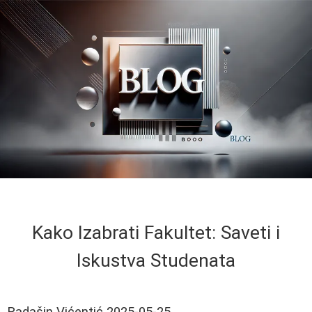
Kako Izabrati Fakultet: Saveti i
Iskustva Studenata
Radašin Vićentić
2025-05-25