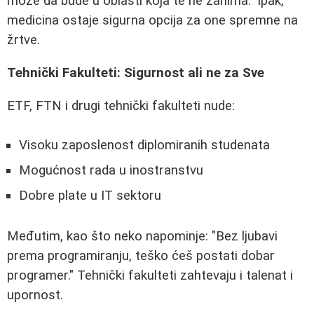
može da bude u oblasti koja te ne zanima." Ipak,
medicina ostaje sigurna opcija za one spremne na
žrtve.
Tehnički Fakulteti: Sigurnost ali ne za Sve
ETF, FTN i drugi tehnički fakulteti nude:
Visoku zaposlenost diplomiranih studenata
Mogućnost rada u inostranstvu
Dobre plate u IT sektoru
Međutim, kao što neko napominje: "Bez ljubavi
prema programiranju, teško ćeš postati dobar
programer." Tehnički fakulteti zahtevaju i talenat i
upornost.