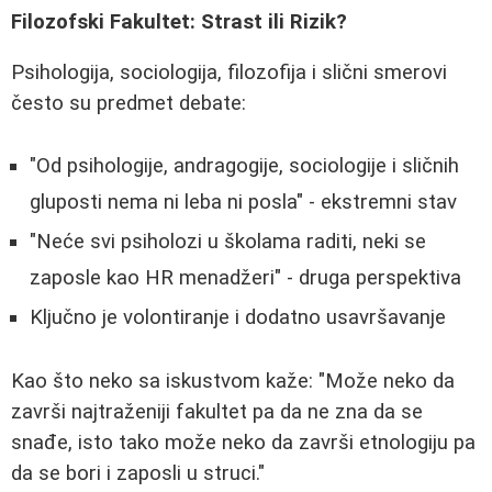
Filozofski Fakultet: Strast ili Rizik?
Psihologija, sociologija, filozofija i slični smerovi
često su predmet debate:
"Od psihologije, andragogije, sociologije i sličnih
gluposti nema ni leba ni posla" - ekstremni stav
"Neće svi psiholozi u školama raditi, neki se
zaposle kao HR menadžeri" - druga perspektiva
Ključno je volontiranje i dodatno usavršavanje
Kao što neko sa iskustvom kaže: "Može neko da
završi najtraženiji fakultet pa da ne zna da se
snađe, isto tako može neko da završi etnologiju pa
da se bori i zaposli u struci."