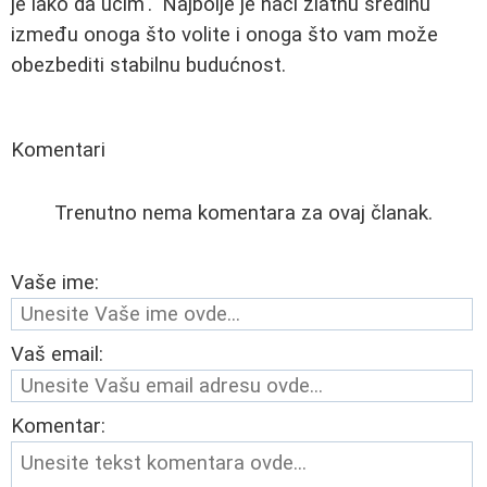
je lako da učim'." Najbolje je naći zlatnu sredinu
između onoga što volite i onoga što vam može
obezbediti stabilnu budućnost.
Komentari
Trenutno nema komentara za ovaj članak.
Vaše ime:
Vaš email:
Komentar: