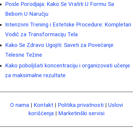
Posle Porodjaja: Kako Se Vratiti U Formu Sa
Bebom U Naručju
Intenzivni Trening i Estetske Procedure: Kompletan
Vodič za Transformaciju Tela
Kako Se Zdravo Ugojiti: Saveti za Povećanje
Telesne Težine
Kako poboljšati koncentraciju i organizovati učenje
za maksimalne rezultate
O nama
|
Kontakt
|
Politika privatnosti
|
Uslovi
korišćenja
|
Marketinški servisi