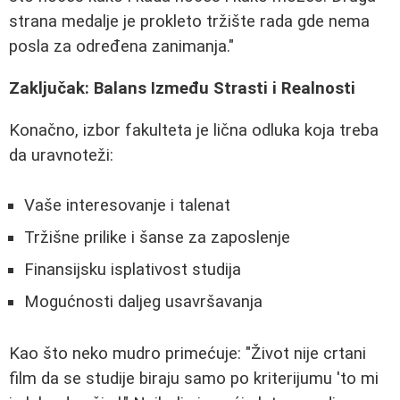
strana medalje je prokleto tržište rada gde nema
posla za određena zanimanja."
Zaključak: Balans Između Strasti i Realnosti
Konačno, izbor fakulteta je lična odluka koja treba
da uravnoteži:
Vaše interesovanje i talenat
Tržišne prilike i šanse za zaposlenje
Finansijsku isplativost studija
Mogućnosti daljeg usavršavanja
Kao što neko mudro primećuje: "Život nije crtani
film da se studije biraju samo po kriterijumu 'to mi