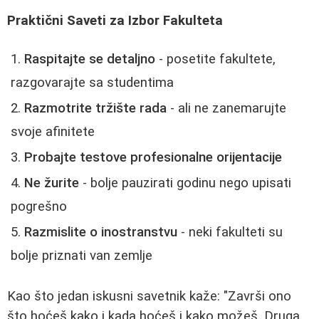
Praktični Saveti za Izbor Fakulteta
Raspitajte se detaljno
- posetite fakultete,
razgovarajte sa studentima
Razmotrite tržište rada
- ali ne zanemarujte
svoje afinitete
Probajte testove profesionalne orijentacije
Ne žurite
- bolje pauzirati godinu nego upisati
pogrešno
Razmislite o inostranstvu
- neki fakulteti su
bolje priznati van zemlje
Kao što jedan iskusni savetnik kaže: "Završi ono
što hoćeš kako i kada hoćeš i kako možeš. Druga