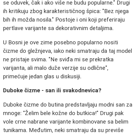
se oduvek, čak i ako više ne budu popularne." Drugi
ih kritikuju zbog karakterističnog špica: "Bez njega
bih ih možda nosila." Postoje i oni koji preferiraju
pertlave varijante sa dekorativnim detaljima.
U Bosni je ove zime posebno popularno nositi
čizme do gležnjeva, iako neki smatraju da taj model
ne pristaje svima. "Ne sviđa mi se prekratka
varijanta, ali malo duže verzije su odlične",
primećuje jedan glas u diskusiji.
Duboke čizme - san ili svakodnevica?
Duboke čizme do butina predstavljaju modni san za
mnoge: "Želim bele kožne do butkica!" Drugi pak
vole crne nabrane varijante kombinovane sa belim
tunikama. Međutim, neki smatraju da su previše