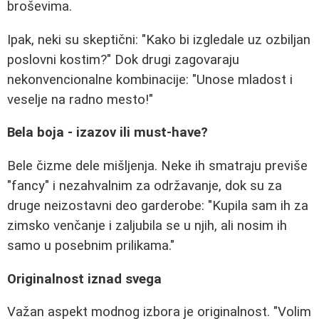
broševima.
Ipak, neki su skeptični: "Kako bi izgledale uz ozbiljan
poslovni kostim?" Dok drugi zagovaraju
nekonvencionalne kombinacije: "Unose mladost i
veselje na radno mesto!"
Bela boja - izazov ili must-have?
Bele čizme dele mišljenja. Neke ih smatraju previše
"fancy" i nezahvalnim za održavanje, dok su za
druge neizostavni deo garderobe: "Kupila sam ih za
zimsko venčanje i zaljubila se u njih, ali nosim ih
samo u posebnim prilikama."
Originalnost iznad svega
Važan aspekt modnog izbora je originalnost. "Volim