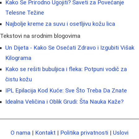
Kako Se Prirodno Ugojiti? Saveti za Povećanje
Telesne Težine
Najbolje kreme za suvu i osetljivu kožu lica
Tekstovi na srodnim blogovima
Un Dijeta - Kako Se Osećati Zdravo i Izgubiti Višak
Kilograma
Kako se rešiti bubuljica i fleka: Potpuni vodič za
čistu kožu
IPL Epilacija Kod Kuće: Sve Što Treba Da Znate
Idealna Veličina i Oblik Grudi: Šta Nauka Kaže?
O nama
|
Kontakt
|
Politika privatnosti
|
Uslovi