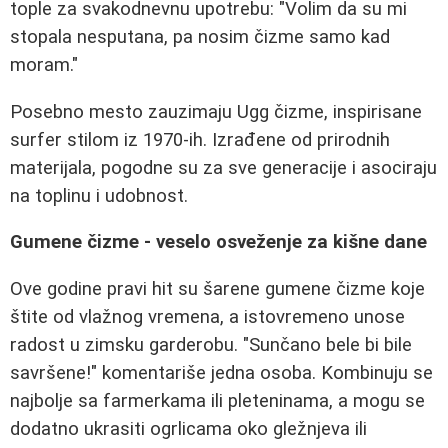
tople za svakodnevnu upotrebu: "Volim da su mi
stopala nesputana, pa nosim čizme samo kad
moram."
Posebno mesto zauzimaju Ugg čizme, inspirisane
surfer stilom iz 1970-ih. Izrađene od prirodnih
materijala, pogodne su za sve generacije i asociraju
na toplinu i udobnost.
Gumene čizme - veselo osveženje za kišne dane
Ove godine pravi hit su šarene gumene čizme koje
štite od vlažnog vremena, a istovremeno unose
radost u zimsku garderobu. "Sunčano bele bi bile
savršene!" komentariše jedna osoba. Kombinuju se
najbolje sa farmerkama ili pleteninama, a mogu se
dodatno ukrasiti ogrlicama oko gležnjeva ili