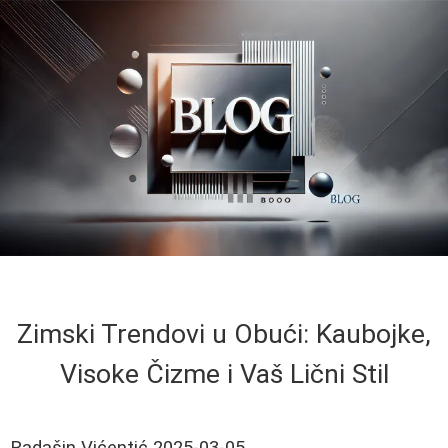
Zimski Trendovi u Obući: Kaubojke,
Visoke Čizme i Vaš Lični Stil
Radašin Vićentić
2025-03-05