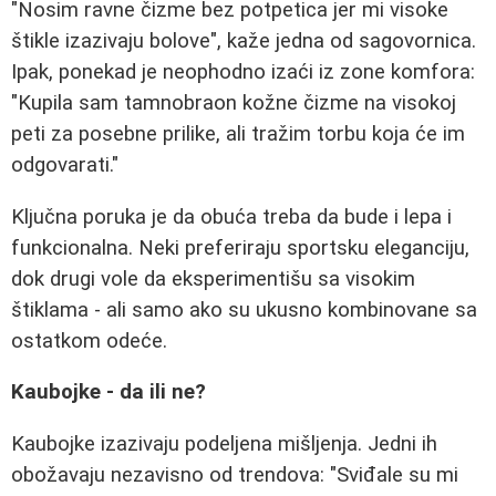
"Nosim ravne čizme bez potpetica jer mi visoke
štikle izazivaju bolove", kaže jedna od sagovornica.
Ipak, ponekad je neophodno izaći iz zone komfora:
"Kupila sam tamnobraon kožne čizme na visokoj
peti za posebne prilike, ali tražim torbu koja će im
odgovarati."
Ključna poruka je da obuća treba da bude i lepa i
funkcionalna. Neki preferiraju sportsku eleganciju,
dok drugi vole da eksperimentišu sa visokim
štiklama - ali samo ako su ukusno kombinovane sa
ostatkom odeće.
Kaubojke - da ili ne?
Kaubojke izazivaju podeljena mišljenja. Jedni ih
obožavaju nezavisno od trendova: "Sviđale su mi