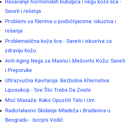
Rešavanje hormonskih bubuljica i negu kože lica -
Saveti i rešenja
Problemi sa filerima u podočnjacima: iskustva i
rešenja
Problematična koža lica - Saveti i iskustva za
zdraviju kožu
Anti-Aging Nega za Masnu i Mešovitu Kožu: Saveti
i Preporuke
Ultrazvučna Kavitacija: Bezbolna Alternativa
Liposukciji - Sve Što Treba Da Znate
Moć Masaže: Kako Opustiti Telo i Um
Radiotalasno Skidanje Mladeža i Bradavica u
Beogradu - Iscrpni Vodič