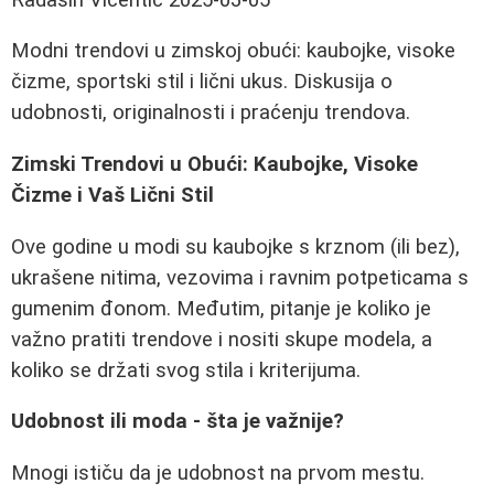
Modni trendovi u zimskoj obući: kaubojke, visoke
čizme, sportski stil i lični ukus. Diskusija o
udobnosti, originalnosti i praćenju trendova.
Zimski Trendovi u Obući: Kaubojke, Visoke
Čizme i Vaš Lični Stil
Ove godine u modi su kaubojke s krznom (ili bez),
ukrašene nitima, vezovima i ravnim potpeticama s
gumenim đonom. Međutim, pitanje je koliko je
važno pratiti trendove i nositi skupe modela, a
koliko se držati svog stila i kriterijuma.
Udobnost ili moda - šta je važnije?
Mnogi ističu da je udobnost na prvom mestu.