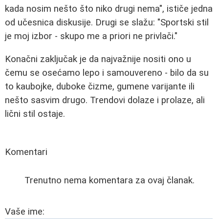
kada nosim nešto što niko drugi nema", ističe jedna
od učesnica diskusije. Drugi se slažu: "Sportski stil
je moj izbor - skupo me a priori ne privlači."
Konačni zaključak je da najvažnije nositi ono u
čemu se osećamo lepo i samouvereno - bilo da su
to kaubojke, duboke čizme, gumene varijante ili
nešto sasvim drugo. Trendovi dolaze i prolaze, ali
lični stil ostaje.
Komentari
Trenutno nema komentara za ovaj članak.
Vaše ime: