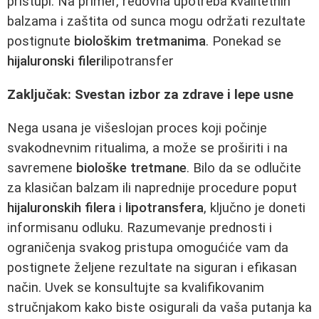
pristupi. Na primer, redovna upotreba kvalitetnih
balzama i zaštita od sunca mogu održati rezultate
postignute
biološkim tretmanima
. Ponekad se
hijaluronski fileri
lipotransfer
Zaključak: Svestan izbor za zdrave i lepe usne
Nega usana je višeslojan proces koji počinje
svakodnevnim ritualima, a može se proširiti i na
savremene
biološke tretmane
. Bilo da se odlučite
za klasičan balzam ili naprednije procedure poput
hijaluronskih filera
i
lipotransfera
, ključno je doneti
informisanu odluku. Razumevanje prednosti i
ograničenja svakog pristupa omogućiće vam da
postignete željene rezultate na siguran i efikasan
način. Uvek se konsultujte sa kvalifikovanim
stručnjakom kako biste osigurali da vaša putanja ka