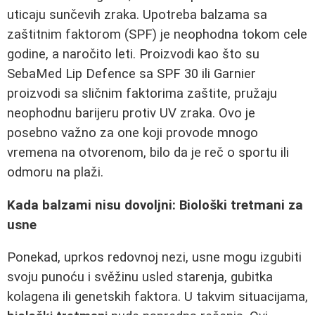
uticaju sunčevih zraka. Upotreba balzama sa
zaštitnim faktorom (SPF) je neophodna tokom cele
godine, a naročito leti. Proizvodi kao što su
SebaMed Lip Defence sa SPF 30 ili Garnier
proizvodi sa sličnim faktorima zaštite, pružaju
neophodnu barijeru protiv UV zraka. Ovo je
posebno važno za one koji provode mnogo
vremena na otvorenom, bilo da je reč o sportu ili
odmoru na plaži.
Kada balzami nisu dovoljni: Biološki tretmani za
usne
Ponekad, uprkos redovnoj nezi, usne mogu izgubiti
svoju punoću i svěžinu usled starenja, gubitka
kolagena ili genetskih faktora. U takvim situacijama,