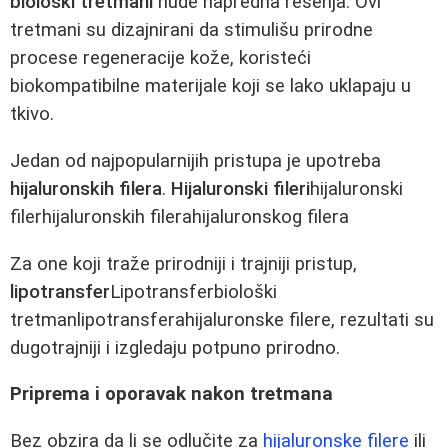
biološki tretmani
nude napredna rešenja. Ovi
tretmani su dizajnirani da stimulišu prirodne
procese regeneracije kože, koristeći
biokompatibilne materijale koji se lako uklapaju u
tkivo.
Jedan od najpopularnijih pristupa je upotreba
hijaluronskih filera
.
Hijaluronski fileri
hijaluronski
filerhijaluronskih filerahijaluronskog filera
Za one koji traže prirodniji i trajniji pristup,
lipotransfer
Lipotransferbiološki
tretmanlipotransferahijaluronske filere, rezultati su
dugotrajniji i izgledaju potpuno prirodno.
Priprema i oporavak nakon tretmana
Bez obzira da li se odlučite za
hijaluronske filere
ili