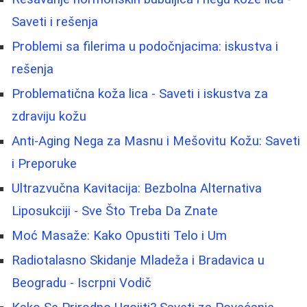
Saveti i rešenja
Problemi sa filerima u podočnjacima: iskustva i
rešenja
Problematična koža lica - Saveti i iskustva za
zdraviju kožu
Anti-Aging Nega za Masnu i Mešovitu Kožu: Saveti
i Preporuke
Ultrazvučna Kavitacija: Bezbolna Alternativa
Liposukciji - Sve Što Treba Da Znate
Moć Masaže: Kako Opustiti Telo i Um
Radiotalasno Skidanje Mladeža i Bradavica u
Beogradu - Iscrpni Vodič