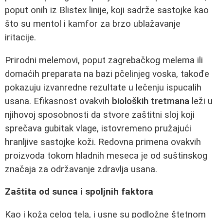
poput onih iz Blistex linije, koji sadrže sastojke kao
što su mentol i kamfor za brzo ublažavanje
iritacije.
Prirodni melemovi, poput zagrebačkog melema ili
domaćih preparata na bazi pčelinjeg voska, takođe
pokazuju izvanredne rezultate u lečenju ispucalih
usana. Efikasnost ovakvih
bioloških tretmana
leži u
njihovoj sposobnosti da stvore zaštitni sloj koji
sprečava gubitak vlage, istovremeno pružajući
hranljive sastojke koži. Redovna primena ovakvih
proizvoda tokom hladnih meseca je od suštinskog
značaja za održavanje zdravlja usana.
Zaštita od sunca i spoljnih faktora
Kao i koža celog tela, i usne su podložne štetnom