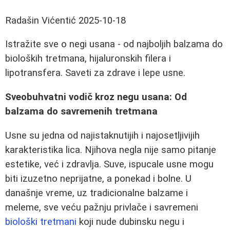
Radašin Vićentić
2025-10-18
Istražite sve o negi usana - od najboljih balzama do
bioloških tretmana, hijaluronskih filera i
lipotransfera. Saveti za zdrave i lepe usne.
Sveobuhvatni vodič kroz negu usana: Od
balzama do savremenih tretmana
Usne su jedna od najistaknutijih i najosetljivijih
karakteristika lica. Njihova negla nije samo pitanje
estetike, već i zdravlja. Suve, ispucale usne mogu
biti izuzetno neprijatne, a ponekad i bolne. U
današnje vreme, uz tradicionalne balzame i
meleme, sve veću pažnju privlače i savremeni
biološki tretmani
koji nude dubinsku negu i