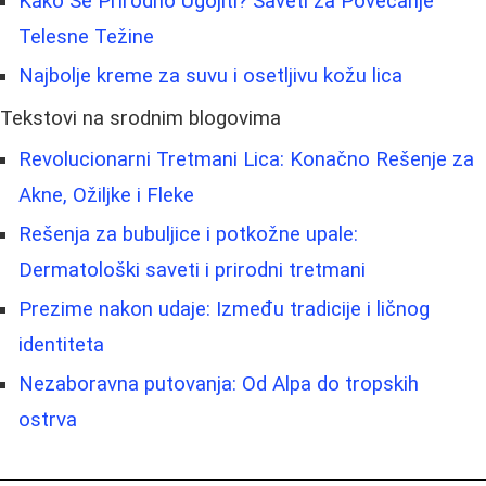
Kako Se Prirodno Ugojiti? Saveti za Povećanje
Telesne Težine
Najbolje kreme za suvu i osetljivu kožu lica
Tekstovi na srodnim blogovima
Revolucionarni Tretmani Lica: Konačno Rešenje za
Akne, Ožiljke i Fleke
Rešenja za bubuljice i potkožne upale:
Dermatološki saveti i prirodni tretmani
Prezime nakon udaje: Između tradicije i ličnog
identiteta
Nezaboravna putovanja: Od Alpa do tropskih
ostrva