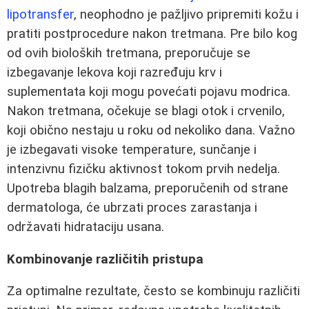
lipotransfer
, neophodno je pažljivo pripremiti kožu i
pratiti postprocedure nakon tretmana. Pre bilo kog
od ovih bioloških tretmana, preporučuje se
izbegavanje lekova koji razređuju krv i
suplementata koji mogu povećati pojavu modrica.
Nakon tretmana, očekuje se blagi otok i crvenilo,
koji obično nestaju u roku od nekoliko dana. Važno
je izbegavati visoke temperature, sunčanje i
intenzivnu fizičku aktivnost tokom prvih nedelja.
Upotreba blagih balzama, preporučenih od strane
dermatologa, će ubrzati proces zarastanja i
održavati hidrataciju usana.
Kombinovanje različitih pristupa
Za optimalne rezultate, često se kombinuju različiti