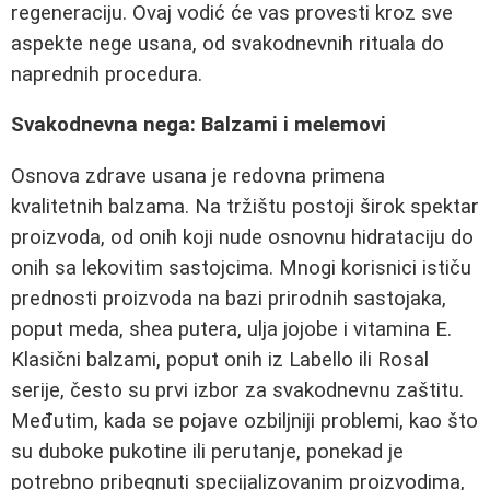
regeneraciju. Ovaj vodić će vas provesti kroz sve
aspekte nege usana, od svakodnevnih rituala do
naprednih procedura.
Svakodnevna nega: Balzami i melemovi
Osnova zdrave usana je redovna primena
kvalitetnih balzama. Na tržištu postoji širok spektar
proizvoda, od onih koji nude osnovnu hidrataciju do
onih sa lekovitim sastojcima. Mnogi korisnici ističu
prednosti proizvoda na bazi prirodnih sastojaka,
poput meda, shea putera, ulja jojobe i vitamina E.
Klasični balzami, poput onih iz Labello ili Rosal
serije, često su prvi izbor za svakodnevnu zaštitu.
Međutim, kada se pojave ozbiljniji problemi, kao što
su duboke pukotine ili perutanje, ponekad je
potrebno pribegnuti specijalizovanim proizvodima,