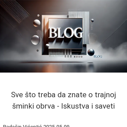
Sve što treba da znate o trajnoj
šminki obrva - Iskustva i saveti
Radašin Vićentić
2025-05-09