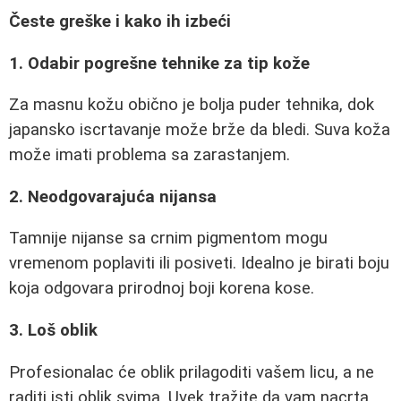
Česte greške i kako ih izbeći
1. Odabir pogrešne tehnike za tip kože
Za masnu kožu obično je bolja puder tehnika, dok
japansko iscrtavanje može brže da bledi. Suva koža
može imati problema sa zarastanjem.
2. Neodgovarajuća nijansa
Tamnije nijanse sa crnim pigmentom mogu
vremenom poplaviti ili posiveti. Idealno je birati boju
koja odgovara prirodnoj boji korena kose.
3. Loš oblik
Profesionalac će oblik prilagoditi vašem licu, a ne
raditi isti oblik svima. Uvek tražite da vam nacrta