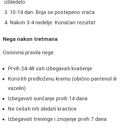
izbledelo
10-14 dan: Boja se postepeno vraća
Nakon 3-4 nedelje: Konačan rezultat
Negа nakon tretmana
Osnovna pravila negе:
Prvih 24-48 sati izbegavati kvašenje
Koristiti predloženu kremu (obično pantenol ili
vazelin)
Izbegavati sunčanje prvih 14 dana
Ne češati niti skidati krastice
Izbegavati treninge i znojenje prvih 7 dana