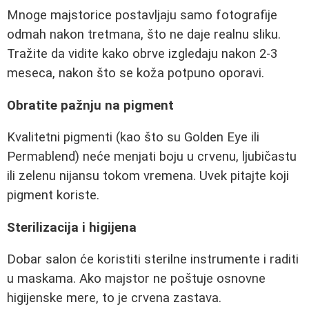
Mnoge majstorice postavljaju samo fotografije
odmah nakon tretmana, što ne daje realnu sliku.
Tražite da vidite kako obrve izgledaju nakon 2-3
meseca, nakon što se koža potpuno oporavi.
Obratite pažnju na pigment
Kvalitetni pigmenti (kao što su Golden Eye ili
Permablend) neće menjati boju u crvenu, ljubičastu
ili zelenu nijansu tokom vremena. Uvek pitajte koji
pigment koriste.
Sterilizacija i higijena
Dobar salon će koristiti sterilne instrumente i raditi
u maskama. Ako majstor ne poštuje osnovne
higijenske mere, to je crvena zastava.