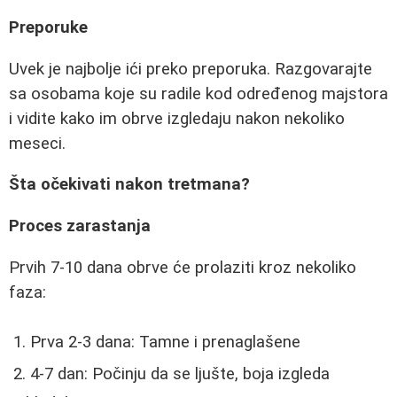
Preporuke
Uvek je najbolje ići preko preporuka. Razgovarajte
sa osobama koje su radile kod određenog majstora
i vidite kako im obrve izgledaju nakon nekoliko
meseci.
Šta očekivati nakon tretmana?
Proces zarastanja
Prvih 7-10 dana obrve će prolaziti kroz nekoliko
faza:
Prva 2-3 dana: Tamne i prenaglašene
4-7 dan: Počinju da se ljušte, boja izgleda