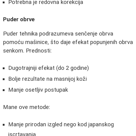
Potrebna je redovna korekcija
Puder obrve
Puder tehnika podrazumeva senčenje obrva
pomoću mašinice, što daje efekat popunjenih obrva
senkom. Prednosti:
Dugotrajniji efekat (do 2 godine)
Bolje rezultate na masnijoj koži
Manje osetljiv postupak
Mane ove metode:
Manje prirodan izgled nego kod japanskog
iscrtavanja