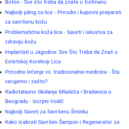
Botox - Sve što treba da znate o tretmanu
Najbolji piling za lice - Prirodni i kupovni preparati
za savršenu kožu
Problematična koža lica - Saveti i iskustva za
zdraviju kožu
Implantati u Jagodice: Sve Što Treba da Znaš o
Estetskoj Korekciji Lica
Prirodno lečenje vs. tradicionalna medicina - Šta
verujemo i zašto?
Radiotalasno Skidanje Mladeža i Bradavica u
Beogradu - Iscrpni Vodič
Najbolji Saveti za Savršenu Šminku
Kako Izabrati Savršen Šampon i Regenerator za