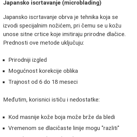
Japansko iscrtavanje (microblading)
Japansko iscrtavanje obrva je tehnika koja se
izvodi specijalnim nožićem, pri čemu se u kožu
unose sitne crtice koje imitiraju prirodne dlačice.
Prednosti ove metode uključuju:
Prirodniji izgled
Mogućnost korekcije oblika
Trajnost od 6 do 18 meseci
Međutim, korisnici ističu i nedostatke:
Kod masnije kože boja može brže da bledi
Vremenom se dlacičaste linije mogu "razliti"