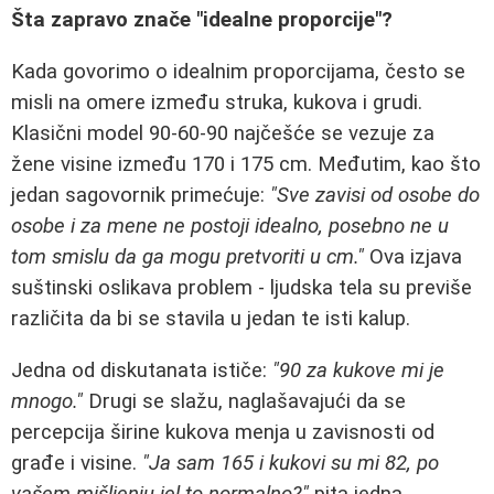
Šta zapravo znače "idealne proporcije"?
Kada govorimo o idealnim proporcijama, često se
misli na omere između struka, kukova i grudi.
Klasični model 90-60-90 najčešće se vezuje za
žene visine između 170 i 175 cm. Međutim, kao što
jedan sagovornik primećuje:
"Sve zavisi od osobe do
osobe i za mene ne postoji idealno, posebno ne u
tom smislu da ga mogu pretvoriti u cm."
Ova izjava
suštinski oslikava problem - ljudska tela su previše
različita da bi se stavila u jedan te isti kalup.
Jedna od diskutanata ističe:
"90 za kukove mi je
mnogo."
Drugi se slažu, naglašavajući da se
percepcija širine kukova menja u zavisnosti od
građe i visine.
"Ja sam 165 i kukovi su mi 82, po
vašem mišljenju jel to normalno?"
pita jedna