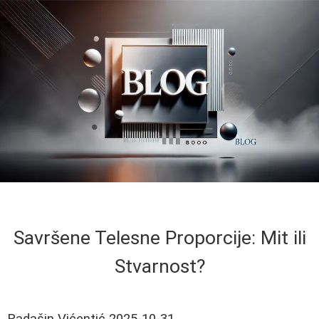
Savršene Telesne Proporcije: Mit ili
Stvarnost?
Radašin Vićentić
2025-10-31