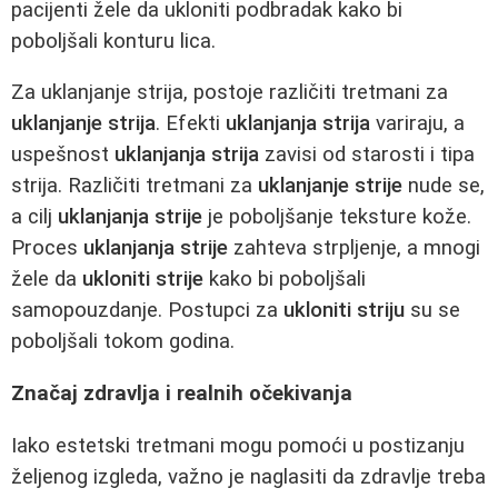
pacijenti žele da ukloniti podbradak kako bi
poboljšali konturu lica.
Za uklanjanje strija, postoje različiti tretmani za
uklanjanje strija
. Efekti
uklanjanja strija
variraju, a
uspešnost
uklanjanja strija
zavisi od starosti i tipa
strija. Različiti tretmani za
uklanjanje strije
nude se,
a cilj
uklanjanja strije
je poboljšanje teksture kože.
Proces
uklanjanja strije
zahteva strpljenje, a mnogi
žele da
ukloniti strije
kako bi poboljšali
samopouzdanje. Postupci za
ukloniti striju
su se
poboljšali tokom godina.
Značaj zdravlja i realnih očekivanja
Iako estetski tretmani mogu pomoći u postizanju
željenog izgleda, važno je naglasiti da zdravlje treba