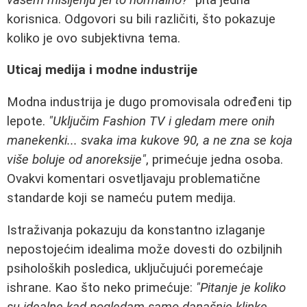
korisnica. Odgovori su bili različiti, što pokazuje
koliko je ovo subjektivna tema.
Uticaj medija i modne industrije
Modna industrija je dugo promovisala određeni tip
lepote.
"Uključim Fashion TV i gledam mere onih
manekenki... svaka ima kukove 90, a ne zna se koja
više boluje od anoreksije"
, primećuje jedna osoba.
Ovakvi komentari osvetljavaju problematične
standarde koji se nameću putem medija.
Istraživanja pokazuju da konstantno izlaganje
nepostojećim idealima može dovesti do ozbiljnih
psiholoških posledica, uključujući poremećaje
ishrane. Kao što neko primećuje:
"Pitanje je koliko
su idealne kad pogledam samo današnje klinke