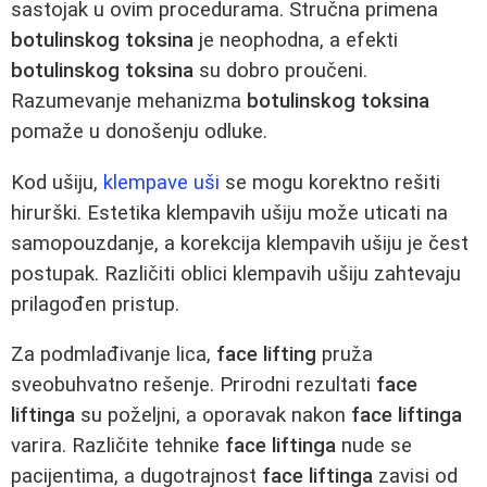
sastojak u ovim procedurama. Stručna primena
botulinskog toksina
je neophodna, a efekti
botulinskog toksina
su dobro proučeni.
Razumevanje mehanizma
botulinskog toksina
pomaže u donošenju odluke.
Kod ušiju,
klempave uši
se mogu korektno rešiti
hirurški. Estetika klempavih ušiju može uticati na
samopouzdanje, a korekcija klempavih ušiju je čest
postupak. Različiti oblici klempavih ušiju zahtevaju
prilagođen pristup.
Za podmlađivanje lica,
face lifting
pruža
sveobuhvatno rešenje. Prirodni rezultati
face
liftinga
su poželjni, a oporavak nakon
face liftinga
varira. Različite tehnike
face liftinga
nude se
pacijentima, a dugotrajnost
face liftinga
zavisi od