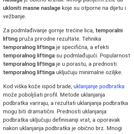
ukloniti masne naslage
koje su otporne na dijetu i
vežbanje.
Za podmlađivanje gornje trećine lica,
temporalni
lifting
pruža prirodne rezultate. Tehnika
temporalnog liftinga
je specifična, a efekti
temporalnog liftinga
su podmlađujući. Popularnost
temporalnog liftinga
je u porastu, a prednosti
temporalnog liftinga
uključuju minimalne oziljke.
Kod viška kože ispod brade,
uklanjanje podbratka
može poboljšati profil. Metode uklanjanja
podbratka variraju, a rezultati uklanjanja podbratka
mogu biti dramatični. Prednosti uklanjanja
podbratka uključuju definisaniji vrat, a oporavak
nakon uklanjanja podbratka je obično brz. Mnogi