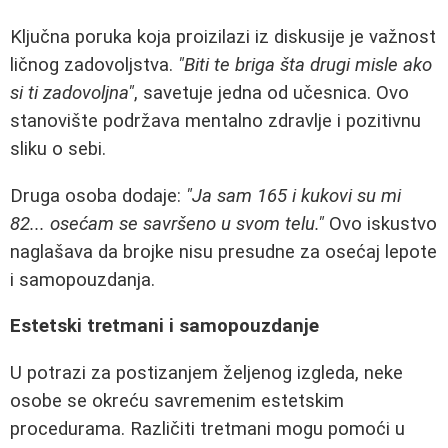
Ključna poruka koja proizilazi iz diskusije je važnost
ličnog zadovoljstva.
"Biti te briga šta drugi misle ako
si ti zadovoljna"
, savetuje jedna od učesnica. Ovo
stanovište podržava mentalno zdravlje i pozitivnu
sliku o sebi.
Druga osoba dodaje:
"Ja sam 165 i kukovi su mi
82... osećam se savršeno u svom telu."
Ovo iskustvo
naglašava da brojke nisu presudne za osećaj lepote
i samopouzdanja.
Estetski tretmani i samopouzdanje
U potrazi za postizanjem željenog izgleda, neke
osobe se okreću savremenim estetskim
procedurama. Različiti tretmani mogu pomoći u