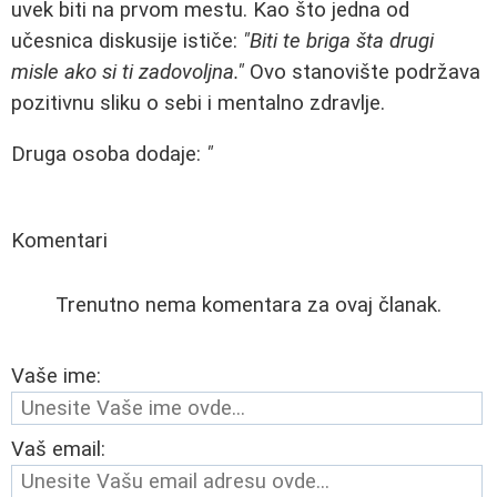
uvek biti na prvom mestu. Kao što jedna od
učesnica diskusije ističe:
"Biti te briga šta drugi
misle ako si ti zadovoljna."
Ovo stanovište podržava
pozitivnu sliku o sebi i mentalno zdravlje.
Druga osoba dodaje:
"
Komentari
Trenutno nema komentara za ovaj članak.
Vaše ime:
Vaš email: