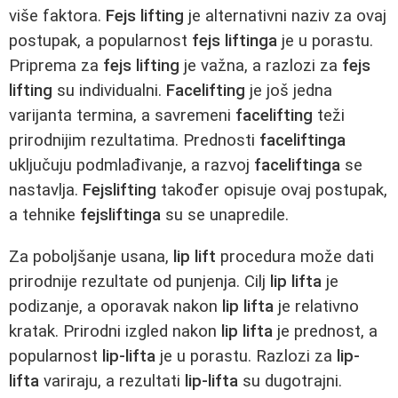
više faktora.
Fejs lifting
je alternativni naziv za ovaj
postupak, a popularnost
fejs liftinga
je u porastu.
Priprema za
fejs lifting
je važna, a razlozi za
fejs
lifting
su individualni.
Facelifting
je još jedna
varijanta termina, a savremeni
facelifting
teži
prirodnijim rezultatima. Prednosti
faceliftinga
uključuju podmlađivanje, a razvoj
faceliftinga
se
nastavlja.
Fejslifting
također opisuje ovaj postupak,
a tehnike
fejsliftinga
su se unapredile.
Za poboljšanje usana,
lip lift
procedura može dati
prirodnije rezultate od punjenja. Cilj
lip lifta
je
podizanje, a oporavak nakon
lip lifta
je relativno
kratak. Prirodni izgled nakon
lip lifta
je prednost, a
popularnost
lip-lifta
je u porastu. Razlozi za
lip-
lifta
variraju, a rezultati
lip-lifta
su dugotrajni.