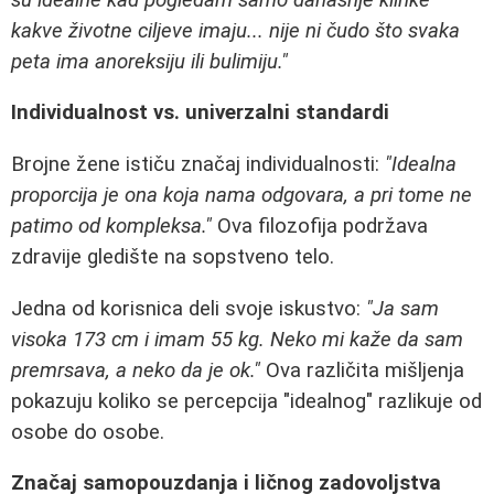
kakve životne ciljeve imaju... nije ni čudo što svaka
peta ima anoreksiju ili bulimiju."
Individualnost vs. univerzalni standardi
Brojne žene ističu značaj individualnosti:
"Idealna
proporcija je ona koja nama odgovara, a pri tome ne
patimo od kompleksa."
Ova filozofija podržava
zdravije gledište na sopstveno telo.
Jedna od korisnica deli svoje iskustvo:
"Ja sam
visoka 173 cm i imam 55 kg. Neko mi kaže da sam
premrsava, a neko da je ok."
Ova različita mišljenja
pokazuju koliko se percepcija "idealnog" razlikuje od
osobe do osobe.
Značaj samopouzdanja i ličnog zadovoljstva