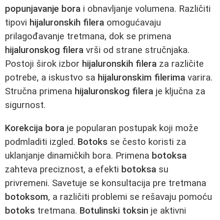
popunjavanje bora
i obnavljanje volumena. Različiti
tipovi
hijaluronskih filera
omogućavaju
prilagođavanje tretmana, dok se primena
hijaluronskog filera
vrši od strane stručnjaka.
Postoji širok izbor
hijaluronskih filera
za različite
potrebe, a iskustvo sa
hijaluronskim filerima
varira.
Stručna primena
hijaluronskog filera
je ključna za
sigurnost.
Korekcija bora
je popularan postupak koji može
podmladiti izgled.
Botoks
se često koristi za
uklanjanje dinamičkih bora. Primena
botoksa
zahteva preciznost, a efekti
botoksa
su
privremeni. Savetuje se konsultacija pre tretmana
botoksom
, a različiti problemi se rešavaju pomoću
botoks
tretmana.
Botulinski toksin
je aktivni