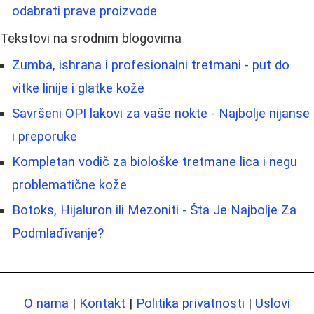
odabrati prave proizvode
Tekstovi na srodnim blogovima
Zumba, ishrana i profesionalni tretmani - put do
vitke linije i glatke kože
Savršeni OPI lakovi za vaše nokte - Najbolje nijanse
i preporuke
Kompletan vodič za biološke tretmane lica i negu
problematične kože
Botoks, Hijaluron ili Mezoniti - Šta Je Najbolje Za
Podmlađivanje?
O nama
|
Kontakt
|
Politika privatnosti
|
Uslovi