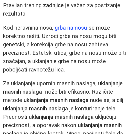
Pravilan trening
zadnjice
je važan za postizanje
rezultata.
Kod neravnina nosa,
grba na nosu
se može
korektno rešiti. Uzroci grbe na nosu mogu biti
genetski, a korekcija grbe na nosu zahteva
preciznost. Estetski uticaj grbe na nosu može biti
značajan, a uklanjanje grbe na nosu može
poboljšati ravnotežu lica.
Za uklanjanje upornih masnih naslaga,
uklanjanje
masnih naslaga
može biti efikasno. Različite
metode
uklanjanja masnih naslaga
nude se, a cilj
uklanjanja masnih naslaga
je konturiranje tela.
Prednosti
uklanjanja masnih naslaga
uključuju
preciznost, a oporavak nakon
uklanjanja masnih
naslaga
je obično kratak. Mnogi pacijenti žele da