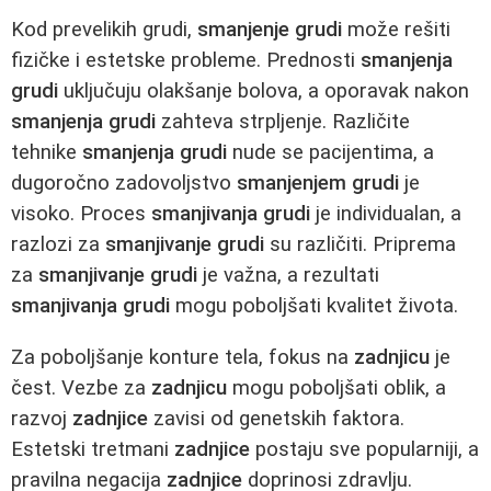
Kod prevelikih grudi,
smanjenje grudi
može rešiti
fizičke i estetske probleme. Prednosti
smanjenja
grudi
uključuju olakšanje bolova, a oporavak nakon
smanjenja grudi
zahteva strpljenje. Različite
tehnike
smanjenja grudi
nude se pacijentima, a
dugoročno zadovoljstvo
smanjenjem grudi
je
visoko. Proces
smanjivanja grudi
je individualan, a
razlozi za
smanjivanje grudi
su različiti. Priprema
za
smanjivanje grudi
je važna, a rezultati
smanjivanja grudi
mogu poboljšati kvalitet života.
Za poboljšanje konture tela, fokus na
zadnjicu
je
čest. Vezbe za
zadnjicu
mogu poboljšati oblik, a
razvoj
zadnjice
zavisi od genetskih faktora.
Estetski tretmani
zadnjice
postaju sve popularniji, a
pravilna negacija
zadnjice
doprinosi zdravlju.