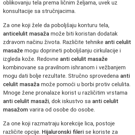
oblikovanju tela prema ličnim željama, uvek uz
konsultacije sa stručnjacima.
Za one koji žele da poboljšaju konturu tela,
anticelulit masaža
može biti koristan dodatak
zdravom načinu života. Različite tehnike
anti celulit
masaže
mogu doprineti poboljšanju cirkulacije i
izgleda kože. Redovne
anti celulit masaže
kombinovane sa pravilnom ishranom i vežbanjem
mogu dati bolje rezultate. Stručno sprovedena
anti
celulit masaža
može pomoći u borbi protiv celulita.
Mnoge žene pronalaze korist u različitim vrstama
anti celulit masaži
, dok iskustvo sa
anti celulit
masažom
varira od osobe do osobe.
Za one koji razmatraju korekcije lica, postoje
različite opcije.
Hijaluronski fileri
se koriste za