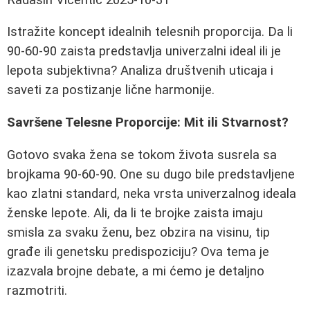
Istražite koncept idealnih telesnih proporcija. Da li
90-60-90 zaista predstavlja univerzalni ideal ili je
lepota subjektivna? Analiza društvenih uticaja i
saveti za postizanje lične harmonije.
Savršene Telesne Proporcije: Mit ili Stvarnost?
Gotovo svaka žena se tokom života susrela sa
brojkama 90-60-90. One su dugo bile predstavljene
kao zlatni standard, neka vrsta univerzalnog ideala
ženske lepote. Ali, da li te brojke zaista imaju
smisla za svaku ženu, bez obzira na visinu, tip
građe ili genetsku predispoziciju? Ova tema je
izazvala brojne debate, a mi ćemo je detaljno
razmotriti.