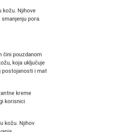
 kožu. Njihove
 smanjenju pora.
ih čini pouzdanom
ožu, koja uključuje
g postojanosti i mat
ratantne kreme
i korisnici
nu kožu. Njihov
vanja.