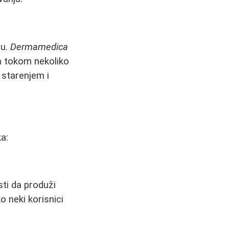
cu.
Dermamedica
a tokom nekoliko
 starenjem i
a:
i da produži
 neki korisnici