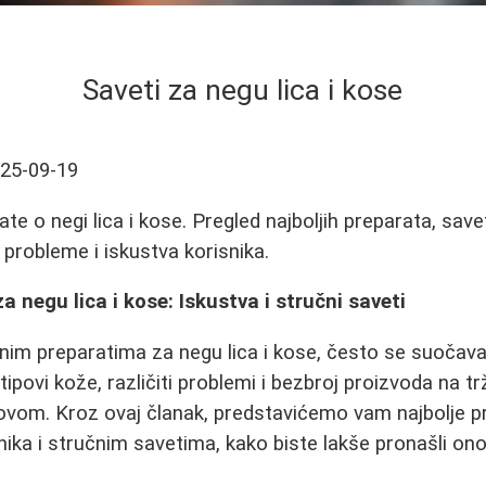
Saveti za negu lica i kose
25-09-19
te o negi lica i kose. Pregled najboljih preparata, savet
 probleme i iskustva korisnika.
za negu lica i kose: Iskustva i stručni saveti
enim preparatima za negu lica i kose, često se suočav
 tipovi kože, različiti problemi i bezbroj proizvoda na tr
ovom. Kroz ovaj članak, predstavićemo vam najbolje p
nika i stručnim savetima, kako biste lakše pronašli o