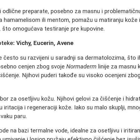
 odlične preparate, posebno za masnu i problematičnu
a hamamelisom ili mentom, pomažu u matiranju kože i
, što omogućava testiranje pre kupovine.
oteke
: Vichy, Eucerin, Avene
e često su razvijeni u saradnji sa dermatolozima, što 
osebno cenjen zbog svoje
Normaderm
linije za masnu k
čišćenje. Njihovi puderi takođe su visoko ocenjeni zbo
zbor za osetljivu kožu. Njihovi gelovi za čišćenje i hid
iritacija i regeneraciji kože. Iako su malo skuplji, mnog
svaku paru.
de na bazi termalne vode, idealne za osetljivu i iritira
 umivanje i losion pružaju efektivno čišćenje bez isuši