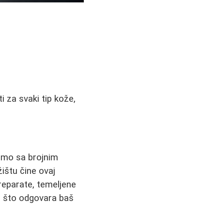
i za svaki tip kože,
amo sa brojnim
žištu čine ovaj
reparate, temeljene
no što odgovara baš