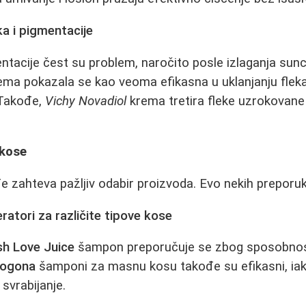
ka i pigmentacije
ntacije čest su problem, naročito posle izlaganja sun
ma pokazala se kao veoma efikasna u uklanjanju flek
 Takođe,
Vichy Novadiol
krema tretira fleke uzrokovane
 kose
e zahteva pažljiv odabir proizvoda. Evo nekih preporuk
ratori za različite tipove kose
sh Love Juice
šampon preporučuje se zbog sposobnost
ogona
šamponi za masnu kosu takođe su efikasni, iako
svrabijanje.