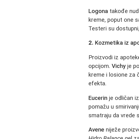
Logona
takođe nudi
kreme, poput one s
Testeri su dostupni
2.
Kozmetika iz ap
Proizvodi iz apotek
opcijom.
Vichy
je p
kreme i losione za 
efekta.
Eucerin
je odličan i
pomažu u smirivanju 
smatraju da vrede 
Avene
niježe proizvo
Hidro Balance
gel za