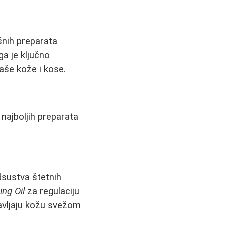
šnih preparata
ga je ključno
vaše kože i kose.
 najboljih preparata
dsustva štetnih
ing Oil
za regulaciju
tavljaju kožu svežom