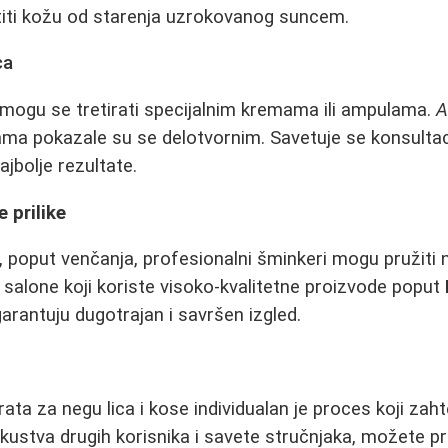
iti kožu od starenja uzrokovanog suncem.
ca
ke mogu se tretirati specijalnim kremama ili ampulama.
A
ma pokazale su se delotvornim. Savetuje se konsultac
jbolje rezultate.
 prilike
e, poput venčanja, profesionalni šminkeri mogu pružiti n
 salone koji koriste visoko-kvalitetne proizvode poput
garantuju dugotrajan i savršen izgled.
ata za negu lica i kose individualan je proces koji zahte
iskustva drugih korisnika i savete stručnjaka, možete p