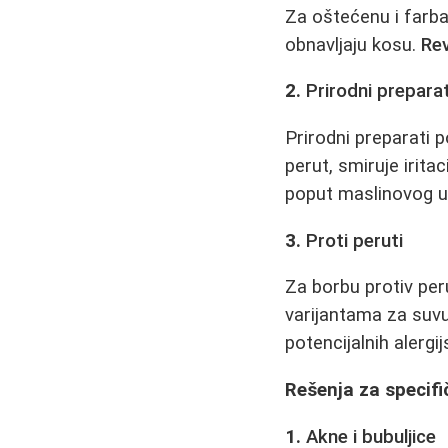
Za oštećenu i farb
obnavljaju kosu.
Rev
2.
Prirodni preparat
Prirodni preparati 
perut, smiruje irita
poput maslinovog u
3.
Proti peruti
Za borbu protiv per
varijantama za suvu
potencijalnih alergij
Rešenja za specif
1.
Akne i bubuljice