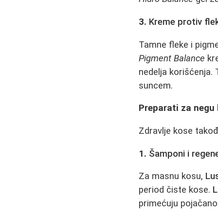
3.
Kreme protiv fle
Tamne fleke i pigme
Pigment Balance
kre
nedelja korišćenja.
suncem.
Preparati za negu
Zdravlje kose takođ
1.
Šamponi i regene
Za masnu kosu,
Lu
period čiste kose.
L
primećuju pojačano 