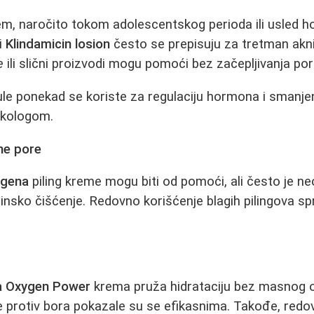
em, naročito tokom adolescentskog perioda ili usled 
i
Klindamicin losion
često se prepisuju za tretman akni.
e
ili slični proizvodi mogu pomoći bez začepljivanja por
ule ponekad se koriste za regulaciju hormona i smanjenj
ekologom.
ene pore
ogena
piling kreme mogu biti od pomoći, ali često je n
nsko čišćenje. Redovno korišćenje blagih pilingova sp
a Oxygen Power
krema pruža hidrataciju bez masnog o
protiv bora pokazale su se efikasnima. Takođe, redo