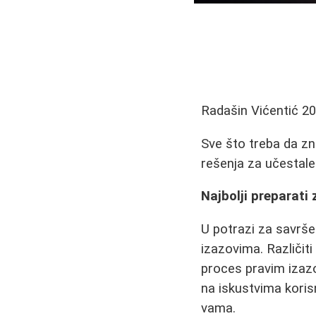
Radašin Vićentić
20
Sve što treba da zna
rešenja za učestale
Najbolji preparati 
U potrazi za savrš
izazovima. Različiti
proces pravim izaz
na iskustvima koris
vama.