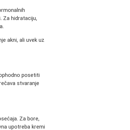
hormonalnih
 Za hidrataciju,
a.
e akni, ali uvek uz
eophodno posetiti
rečava stvaranje
sećaja. Za bore,
vna upotreba kremi