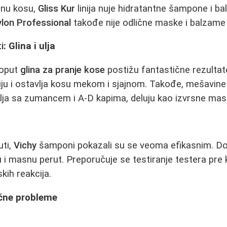
anu kosu,
Gliss Kur
linija nuje hidratantne šampone i ba
lon Professional
takođe nije odlične maske i balzame 
i
: Glina i ulja
poput
glina za pranje kose
postižu fantastične rezultate
ciju i ostavlja kosu mekom i sjajnom. Takođe, mešavine 
lja sa zumancem i A-D kapima, deluju kao izvrsne mas
uti,
Vichy
šamponi pokazali su se veoma efikasnim. Do
 i masnu perut. Preporučuje se testiranje testera pre
skih reakcija.
ične probleme