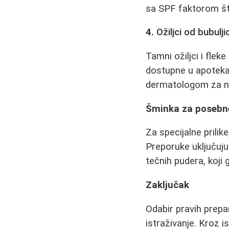
sa SPF faktorom št
4.
Ožiljci od bubulji
Tamni ožiljci i fle
dostupne u apoteka
dermatologom za na
Šminka za posebne
Za specijalne prilik
Preporuke uključuju
tečnih pudera, koji 
Zaključak
Odabir pravih prepar
istraživanje. Kroz 