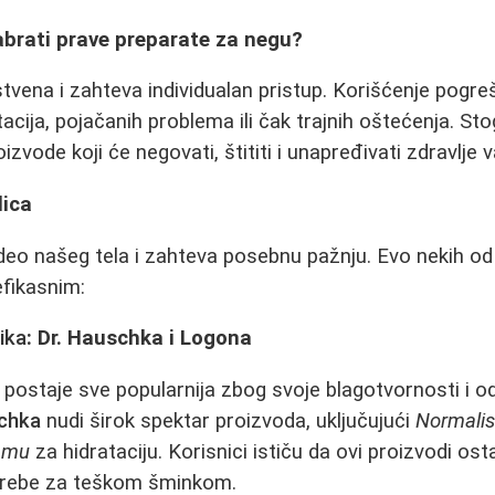
abrati prave preparate za negu?
stvena i zahteva individualan pristup. Korišćenje pogre
acija, pojačanih problema ili čak trajnih oštećenja. Sto
oizvode koji će negovati, štititi i unapređivati zdravlje 
lica
i deo našeg tela i zahteva posebnu pažnju. Evo nekih od
efikasnim:
ika
: Dr. Hauschka i Logona
postaje sve popularnija zbog svoje blagotvornosti i o
schka
nudi širok spektar proizvoda, uključujući
Normalis
emu
za hidrataciju. Korisnici ističu da ovi proizvodi os
otrebe za teškom šminkom.