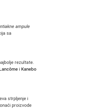
ntiakne ampule
ija sa
ajbolje rezultate.
Lancôme
i
Kanebo
va strpljenje i
ronaći proizvode