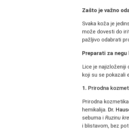
Zašto je važno od
Svaka koža je jedin
može dovesti do irit
pažljivo odabrati pr
Preparati za negu 
Lice je najizloženij
koji su se pokazali 
1.
Prirodna kozmet
Prirodna kozmetika 
hemikalija.
Dr. Hau
sebuma i
Ruzinu kr
i blistavom, bez p