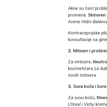
Akne su čest probl
promena.
Skinoren
Avene Hidro Balanc
Kontracepcijske pil
konsultacije sa gin
2.
Mitiseri i prošir
Za mitisere,
Neutr
kozmetičara za dubi
novih mitisera.
3.
Suva koža i bore
Za suvu kožu,
Nive
L'Oreal
i
Vichy
kreme 