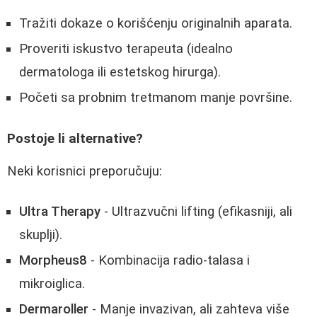
Tražiti dokaze o korišćenju originalnih aparata.
Proveriti iskustvo terapeuta (idealno
dermatologa ili estetskog hirurga).
Početi sa probnim tretmanom manje površine.
Postoje li alternative?
Neki korisnici preporučuju:
Ultra Therapy
- Ultrazvučni lifting (efikasniji, ali
skuplji).
Morpheus8
- Kombinacija radio-talasa i
mikroiglica.
Dermaroller
- Manje invazivan, ali zahteva više