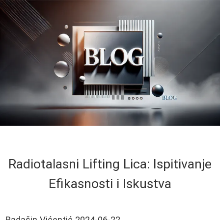
Radiotalasni Lifting Lica: Ispitivanje
Efikasnosti i Iskustva
Radašin Vićentić
2024-06-22