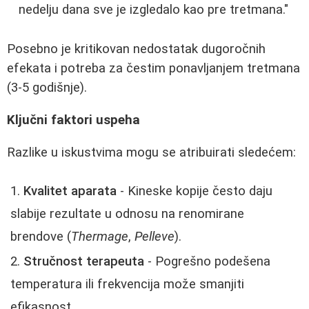
nedelju dana sve je izgledalo kao pre tretmana."
Posebno je kritikovan nedostatak dugoročnih
efekata i potreba za čestim ponavljanjem tretmana
(3-5 godišnje).
Ključni faktori uspeha
Razlike u iskustvima mogu se atribuirati sledećem:
Kvalitet aparata
- Kineske kopije često daju
slabije rezultate u odnosu na renomirane
brendove (
Thermage
,
Pelleve
).
Stručnost terapeuta
- Pogrešno podešena
temperatura ili frekvencija može smanjiti
efikasnost.