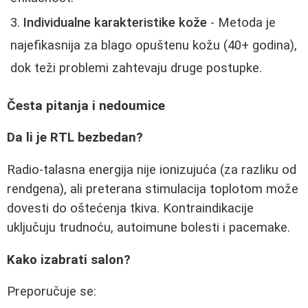
Individualne karakteristike kože
- Metoda je
najefikasnija za blago opuštenu kožu (40+ godina),
dok teži problemi zahtevaju druge postupke.
Česta pitanja i nedoumice
Da li je RTL bezbedan?
Radio-talasna energija nije ionizujuća (za razliku od
rendgena), ali preterana stimulacija toplotom može
dovesti do oštećenja tkiva. Kontraindikacije
uključuju trudnoću, autoimune bolesti i pacemake.
Kako izabrati salon?
Preporučuje se: