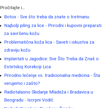
Pročitajte i...
Botox - Sve što treba da znate o tretmanu
Najbolji piling za lice - Prirodni i kupovni preparati
za savršenu kožu
Problematična koža lica - Saveti i iskustva za
zdraviju kožu
Implantati u Jagodice: Sve Što Treba da Znaš o
Estetskoj Korekciji Lica
Prirodno lečenje vs. tradicionalna medicina - Šta
verujemo i zašto?
Radiotalasno Skidanje Mladeža i Bradavica u
Beogradu - Iscrpni Vodič