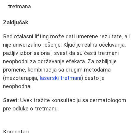
tretmana.
Zaključak
Radiotalasni lifting može dati umerene rezultate, ali
nije univerzalno rešenje. Ključ je realna očekivanja,
pažljiv izbor salona i svest da su česti tretmani
neophodni za održavanje efekata. Za ozbiljnije
promene, kombinacija sa drugim metodama
(mezoterapija,
laserski tretmani
) često je
neophodna.
Savet:
Uvek tražite konsultaciju sa dermatologom
pre odluke o tretmanu.
Komentari