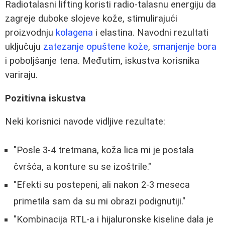
Radiotalasni lifting koristi radio-talasnu energiju da
zagreje duboke slojeve kože, stimulirajući
proizvodnju
kolagena
i elastina. Navodni rezultati
uključuju
zatezanje opuštene kože
,
smanjenje bora
i poboljšanje tena. Međutim, iskustva korisnika
variraju.
Pozitivna iskustva
Neki korisnici navode vidljive rezultate:
"Posle 3-4 tretmana, koža lica mi je postala
čvršća, a konture su se izoštrile."
"Efekti su postepeni, ali nakon 2-3 meseca
primetila sam da su mi obrazi podignutiji."
"Kombinacija RTL-a i hijaluronske kiseline dala je