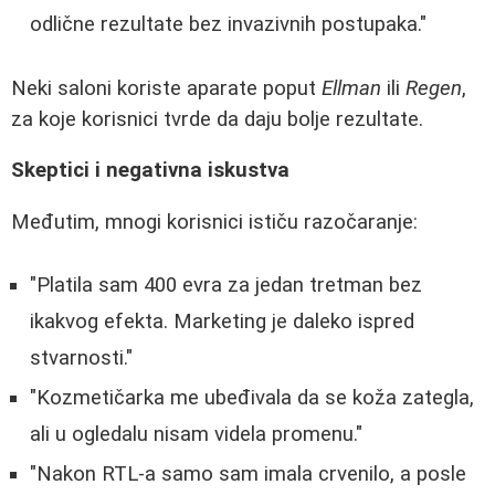
odlične rezultate bez invazivnih postupaka."
Neki saloni koriste aparate poput
Ellman
ili
Regen
,
za koje korisnici tvrde da daju bolje rezultate.
Skeptici i negativna iskustva
Međutim, mnogi korisnici ističu razočaranje:
"Platila sam 400 evra za jedan tretman bez
ikakvog efekta. Marketing je daleko ispred
stvarnosti."
"Kozmetičarka me ubeđivala da se koža zategla,
ali u ogledalu nisam videla promenu."
"Nakon RTL-a samo sam imala crvenilo, a posle