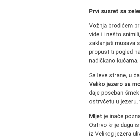
Prvi susret sa zel
Vožnja brodićem 
videli i nešto snimi
zaklanjati musava s
propustiti pogled na
naćičkano kućama.
Sa leve strane, u da
Veliko jezero sa m
daje poseban šmek c
ostrvčetu u jezeru, 
Mljet
je inače pozna
Ostrvo krije dugu is
iz Velikog jezera ul