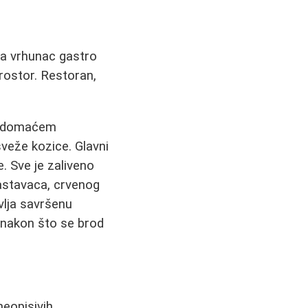
ja vrhunac gastro
rostor. Restoran,
 u domaćem
veže kozice. Glavni
e. Sve je zaliveno
astavaca, crvenog
vlja savršenu
nakon što se brod
neopisivih