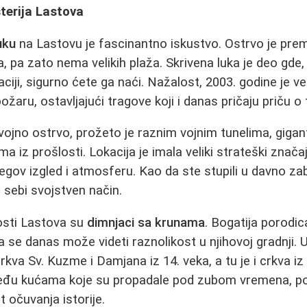
sterija Lastova
uku
na Lastovu je fascinantno iskustvo. Ostrvo je pre
, pa zato nema velikih plaža. Skrivena luka je deo gde, 
ciji, sigurno ćete ga naći. Nažalost, 2003. godine je ve
ožaru, ostavljajući tragove koji i danas pričaju priču 
 vojno ostrvo, prožeto je raznim vojnim tunelima, gig
ma iz prošlosti. Lokacija je imala veliki strateški značaj
jegov izgled i atmosferu. Kao da ste stupili u davno zabo
 sebi svojstven način.
osti Lastova su
dimnjaci sa krunama
. Bogatija porodica
 pa se danas može videti raznolikost u njihovoj gradnji.
rkva Sv. Kuzme i Damjana iz 14. veka, a tu je i crkva iz
među kućama koje su propadale pod zubom vremena, p
 očuvanja istorije.