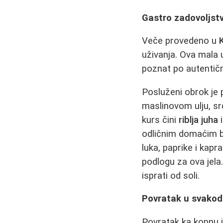
Gastro zadovoljstv
Veče provedeno u
uživanja. Ova mala 
poznat po autentičn
Posluženi obrok je 
maslinovom ulju, sr
kurs čini
riblja juha
i
odličnim domaćim b
luka, paprike i kap
podlogu za ova jela
isprati od soli.
Povratak u svakod
Povratak ka kopnu j