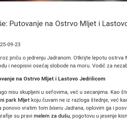
e: Putovanje na Ostrvo Mljet i Lastov
25-09-23
oz priču o jedrenju Jadranom. Otkrijte lepotu ostrva M
rirodu i neopisivi osećaj slobode na moru. Vodič za nez
vanje na Ostrvo Mljet i Lastovo Jedrilicom
ago nisu skupljeni u sefovima, već u secanjima. Kao što
ni park Mljet
koju čuvam ne iz razloga štednje, već ka
na ponovo vratim tom
biseru Jadrana
, oplovim ga i pos
afije su pravi
melem za dušu
, pogotovu u jesenje ki