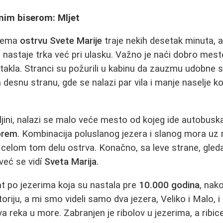
enim biserom: Mljet
prema
ostrvu Svete Marije
traje nekih desetak minuta, al
li, nastaje trka već pri ulasku. Važno je naći dobro me
takla. Stranci su požurili u kabinu da zauzmu udobne st
 desnu stranu, gde se nalazi par vila i manje naselje ko
ljini, nalazi se malo veće mesto od kojeg ide autobuska 
orem
. Kombinacija poluslanog jezera i slanog mora u
elom tom delu ostrva. Konačno, sa leve strane, gledaj
već se vidí
Sveta Marija
.
t po jezerima koja su nastala pre
10.000 godina
, nak
toriju, a mi smo videli samo dva jezera, Veliko i Malo, i
iva reka u more. Zabranjen je ribolov u jezerima, a ribic