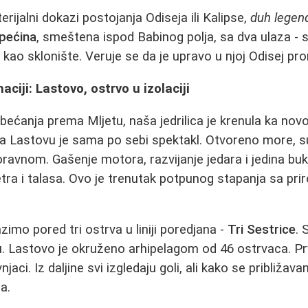
rijalni dokazi postojanja Odiseja ili Kalipse,
duh legend
 pećina
, smeštena ispod Babinog polja, sa dva ulaza - 
ma kao sklonište. Veruje se da je upravo u njoj Odisej p
ciji: Lastovo, ostrvo u izolaciji
ećanja prema Mljetu, naša jedrilica je krenula ka novo
ka Lastovu je sama po sebi spektakl. Otvoreno more, s
oravnom. Gašenje motora, razvijanje jedara i jedina buk
tra i talasa. Ovo je trenutak potpunog stapanja sa pr
zimo pored tri ostrva u liniji poredjana -
Tri Sestrice
. 
 Lastovo je okruženo arhipelagom od 46 ostrvaca. Pr
aci. Iz daljine svi izgledaju goli, ali kako se približav
a.