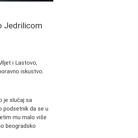
o Jedrilicom
ljet i Lastovo,
aboravno iskustvo.
 je slučaj sa
o podsetnik da se u
vetim mu malo više
sno beogradsko