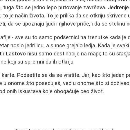
e, tuga što se jedno lepo putovanje završava.
Jedrenje
; to je način života. To je prilika da se otkriju skrivene
eti, da se upoznaju ljudi i njihove priče, i da se steknu
n
afiје - sve su to samo podsetnici na trenutke kada je 
tar nosio jedrilicu, a sunce grejalo ledja. Kada je svak
t i Lastovo
nisu samo destinacije na mapi; to su
stanj
ne koji su spremni da ih otkriju.
e karte. Podsetite se da se vratite. Jer, kao što jedan
je u onome što poseduješ, već u onome što si doživeo
od onih iskustava koje obogaćuje ceo život.