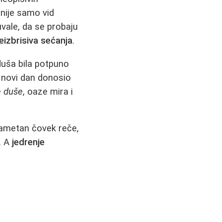
nije samo vid
 uvale, da se probaju
eizbrisiva sećanja
.
duša bila potpuno
i novi dan donosio
a duše
, oaze mira i
 pametan čovek reče,
. A
jedrenje