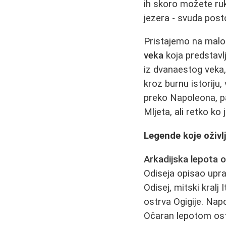
ih skoro možete ruk
jezera - svuda posto
Pristajemo na mal
veka
koja predstavl
iz dvanaestog veka,
kroz burnu istoriju,
preko Napoleona, pa
Mljeta, ali retko ko
Legende koje oživl
Arkadijska lepota 
Odiseja opisao upr
Odisej, mitski kralj
ostrva Ogigije. Napo
Očaran lepotom ostr