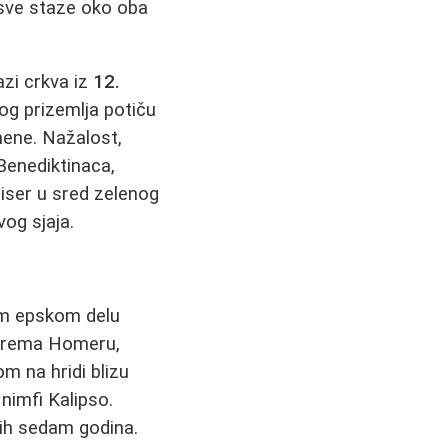
 sve staze oko oba
azi crkva iz
12.
og prizemlja potiču
mene. Nažalost,
 Benediktinaca,
biser u sred zelenog
vog sjaja.
vom epskom delu
 Prema Homeru,
om na hridi blizu
 nimfi Kalipso.
nih sedam godina.