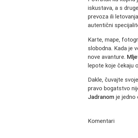
iskustava, a s drug
prevoza ili letovanja
autentični specijalit
Karte, mape, fotogr
slobodna. Kada je ve
nove avanture.
Mlje
lepote koje čekaju o
Dakle, čuvajte svoj
pravo bogatstvo ni
Jadranom
je jedno 
Komentari