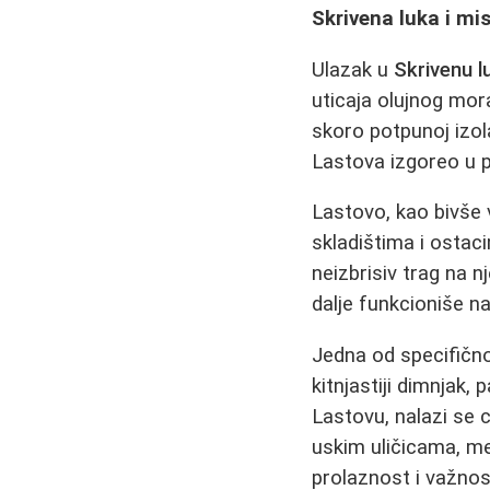
Skrivena luka i mi
Ulazak u
Skrivenu l
uticaja olujnog mora
skoro potpunoj izola
Lastova izgoreo u p
Lastovo, kao bivše
skladištima i ostaci
neizbrisiv trag na n
dalje funkcioniše na
Jedna od specifičn
kitnjastiji dimnjak,
Lastovu, nalazi se c
uskim uličicama, 
prolaznost i važnost