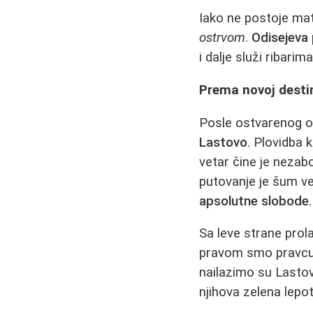
Iako ne postoje mate
ostrvom
.
Odisejeva
i dalje služi ribari
Prema novoj destina
Posle ostvarenog ob
Lastovo
. Plovidba 
vetar čine je nezab
putovanje je šum ve
apsolutne slobode
.
Sa leve strane prola
pravom smo pravcu.
nailazimo su Lastovnj
njihova zelena lepot