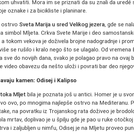
om uhvatiti. Mora im se priznati da su znali da uredé
je oznake i za bicikliste i planinare.
o ostrvo
Sveta Marija u sred Velikog jezera
, gde se nal
ja simbol Mljeta. Crkva Svete Marije i deo samostansk
 a tokom vekova je doživela brojne nadogradnje i pro
 više se rušilo i kralo nego što se ulagalo. Od vremena
 sve do novijih dana, svako je polagao pravo na ovaj 
 je video obavezu da nešto uloži i povrati bar deo njego
javaju kamen: Odisej i Kalipso
otoka Mljet
bila je poznata još u antici. Homer je u s
avo ovo, po mnogima najlepše ostrvo na Mediteranu.
 Itake, na povratku iz Trojanskog rata doživeo je brodol
la mrtav, doplivao je u špilju gde je pao u ruke otočkoj
va i zaljubljen u nimfu, Odisej je na Mljetu proveo pu