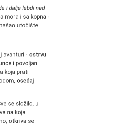
e i dalje lebdi nad
sa mora i sa kopna -
ronašao utočište.
j avanturi -
ostrvu
unce i povoljan
a koja prati
irodom,
osećaj
Sve se složilo, u
va na koja
amo, otkriva se