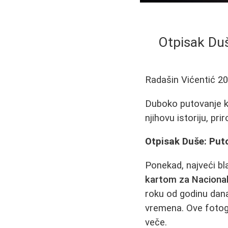
Otpisak Duš
Radašin Vićentić
20
Duboko putovanje kr
njihovu istoriju, p
Otpisak Duše: Puto
Ponekad, najveći bl
kartom za Nacional
roku od godinu da
vremena. Ove fotogr
veče.