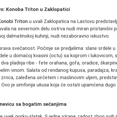
o: Konoba Triton u Zaklopatici
Konobi Triton
u uvali Zaklopatica na Lastovu predstavl
uvala na severnom delu ostrva nudi miran pristanišni p
oj dalmatinskoj kuhinji, nudi nezaboravno iskustvo.
prava svečanost. Počinje se predjelima: slane srdele
dele u domaćoj kvasini (octu) sa koprom i lukovicom, s
 dva pladnja ribe - fete orahana, gofa, oradice, škarpin
elim vinom. Salata od rendanog kupusa, paradajza, kr
ra zrnca, zaleđena sirćetem i maslinovim uljem, predsta
. Ovo je
simfonija ukusa
koja će ostati upamćena dugo 
nevicu sa bogatim sećanjima
e uvek gorko-slatak. S jedne strane, radost zbog svih 