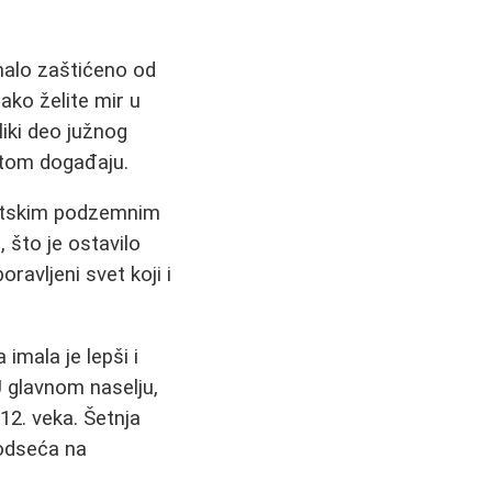
malo zaštićeno od
ako želite mir u
liki deo južnog
o tom događaju.
antskim podzemnim
, što je ostavilo
ravljeni svet koji i
 imala je lepši i
 U glavnom naselju,
 12. veka. Šetnja
odseća na