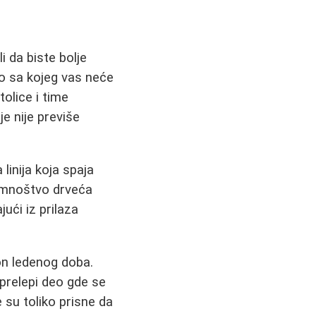
i da biste bolje
sto sa kojeg vas neće
olice i time
je nije previše
linija koja spaja
z mnoštvo drveća
ući iz prilaza
on ledenog doba.
 prelepi deo gde se
e su toliko prisne da