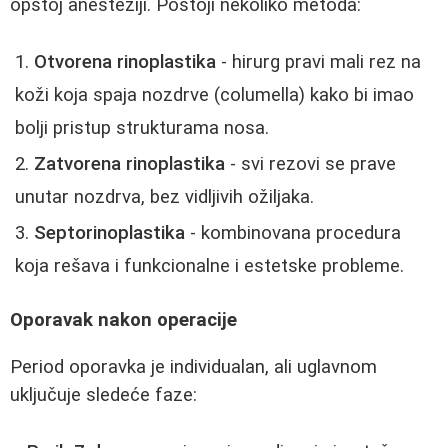
opštoj anesteziji. Postoji nekoliko metoda:
Otvorena rinoplastika
- hirurg pravi mali rez na
koži koja spaja nozdrve (columella) kako bi imao
bolji pristup strukturama nosa.
Zatvorena rinoplastika
- svi rezovi se prave
unutar nozdrva, bez vidljivih ožiljaka.
Septorinoplastika
- kombinovana procedura
koja rešava i funkcionalne i estetske probleme.
Oporavak nakon operacije
Period oporavka je individualan, ali uglavnom
uključuje sledeće faze: