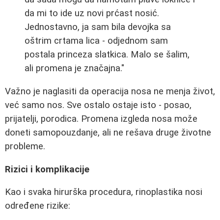
da mi to ide uz novi prćast nosić.
Jednostavno, ja sam bila devojka sa
oštrim crtama lica - odjednom sam
postala princeza slatkica. Malo se šalim,
ali promena je značajna."
Važno je naglasiti da operacija nosa ne menja život,
već samo nos. Sve ostalo ostaje isto - posao,
prijatelji, porodica. Promena izgleda nosa može
doneti samopouzdanje, ali ne rešava druge životne
probleme.
Rizici i komplikacije
Kao i svaka hirurška procedura, rinoplastika nosi
određene rizike: