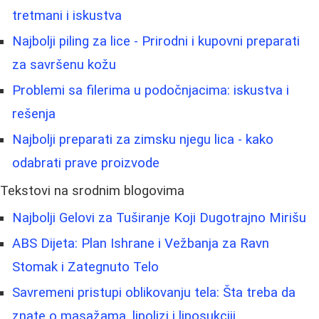
tretmani i iskustva
Najbolji piling za lice - Prirodni i kupovni preparati
za savršenu kožu
Problemi sa filerima u podočnjacima: iskustva i
rešenja
Najbolji preparati za zimsku njegu lica - kako
odabrati prave proizvode
Tekstovi na srodnim blogovima
Najbolji Gelovi za Tuširanje Koji Dugotrajno Mirišu
ABS Dijeta: Plan Ishrane i Vežbanja za Ravn
Stomak i Zategnuto Telo
Savremeni pristupi oblikovanju tela: Šta treba da
znate o masažama, lipolizi i liposukciji