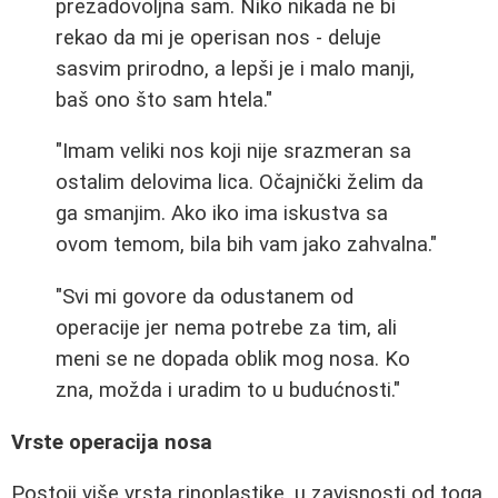
prezadovoljna sam. Niko nikada ne bi
rekao da mi je operisan nos - deluje
sasvim prirodno, a lepši je i malo manji,
baš ono što sam htela."
"Imam veliki nos koji nije srazmeran sa
ostalim delovima lica. Očajnički želim da
ga smanjim. Ako iko ima iskustva sa
ovom temom, bila bih vam jako zahvalna."
"Svi mi govore da odustanem od
operacije jer nema potrebe za tim, ali
meni se ne dopada oblik mog nosa. Ko
zna, možda i uradim to u budućnosti."
Vrste operacija nosa
Postoji više vrsta rinoplastike, u zavisnosti od toga