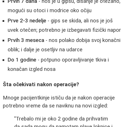
Prvih 7 dana
- nos je u gipsu, disanje je otežano,
mogući su otoci i modrice oko očiju
Prve 2-3 nedelje
- gips se skida, ali nos je još
uvek otečen; potrebno je izbegavati fizički napor
Prvih 3 meseca
- nos polako dobija svoj konačni
oblik; i dalje je osetljiv na udarce
Do 1 godine
- potpuno oporavljivanje tkiva i
konačan izgled nosa
Šta očekivati nakon operacije?
Mnoge pacijentkinje ističu da je nakon operacije
potrebno vreme da se naviknu na novi izgled:
"Trebalo mi je oko 2 godine da prihvatim
da sada mogu da namotam plave loknice i