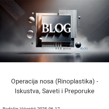
Operacija nosa (Rinoplastika) -
Iskustva, Saveti i Preporuke
Radašin Vićentić
2025-06-17