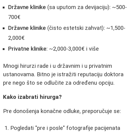
Državne klinike
(sa uputom za devijaciju): ~500-
700€
Državne klinike
(čisto estetski zahvat): ~1,500-
2,000€
Privatne klinike
: ~2,000-3,000€ i više
Mnogi hirurzi rade i u državnim i u privatnim
ustanovama. Bitno je istražiti reputaciju doktora
pre nego što se odlučite za određenu opciju.
Kako izabrati hirurga?
Pre donošenja konačne odluke, preporučuje se:
Pogledati "pre i posle" fotografije pacijenata