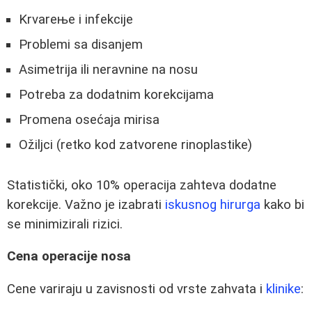
Krvareње i infekcije
Problemi sa disanjem
Asimetrija ili neravnine na nosu
Potreba za dodatnim korekcijama
Promena osećaja mirisa
Ožiljci (retko kod zatvorene rinoplastike)
Statistički, oko 10% operacija zahteva dodatne
korekcije. Važno je izabrati
iskusnog hirurga
kako bi
se minimizirali rizici.
Cena operacije nosa
Cene variraju u zavisnosti od vrste zahvata i
klinike
: