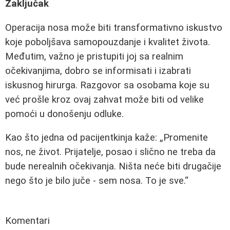
Zaključak
Operacija nosa može biti transformativno iskustvo
koje poboljšava samopouzdanje i kvalitet života.
Međutim, važno je pristupiti joj sa realnim
očekivanjima, dobro se informisati i izabrati
iskusnog hirurga. Razgovor sa osobama koje su
već prošle kroz ovaj zahvat može biti od velike
pomoći u donošenju odluke.
Kao što jedna od pacijentkinja kaže:
Promenite
nos, ne život. Prijatelje, posao i slično ne treba da
bude nerealnih očekivanja. Ništa neće biti drugačije
nego što je bilo juče - sem nosa. To je sve.
Komentari