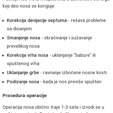
koji deo nosa se koriguje:
Korekcija devijacije septuma
- rešava probleme
sa disanjem
Smanjenje nosa
- skraćivanje i sužavanje
prevelikog nosa
Korekcija vrha nosa
- uklanjanje "babure" ili
spuštenog vrha
Uklanjanje grbe
- ravnanje izbočene nosne kosti
Podizanje nosa
- kada je nos previše spušten
Procedura operacije
Operacija nosa obično traje 1-3 sata i izvodi se u