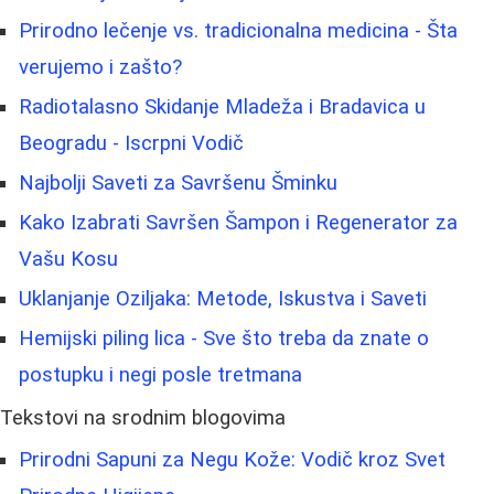
Prirodno lečenje vs. tradicionalna medicina - Šta
verujemo i zašto?
Radiotalasno Skidanje Mladeža i Bradavica u
Beogradu - Iscrpni Vodič
Najbolji Saveti za Savršenu Šminku
Kako Izabrati Savršen Šampon i Regenerator za
Vašu Kosu
Uklanjanje Oziljaka: Metode, Iskustva i Saveti
Hemijski piling lica - Sve što treba da znate o
postupku i negi posle tretmana
Tekstovi na srodnim blogovima
Prirodni Sapuni za Negu Kože: Vodič kroz Svet