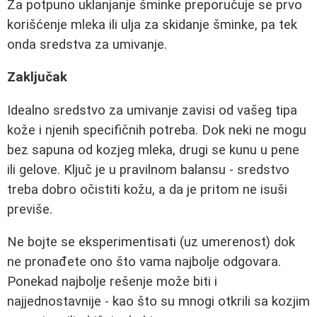
Za potpuno uklanjanje šminke preporučuje se prvo
korišćenje mleka ili ulja za skidanje šminke, pa tek
onda sredstva za umivanje.
Zaključak
Idealno sredstvo za umivanje zavisi od vašeg tipa
kože i njenih specifičnih potreba. Dok neki ne mogu
bez sapuna od kozjeg mleka, drugi se kunu u pene
ili gelove. Ključ je u pravilnom balansu - sredstvo
treba dobro očistiti kožu, a da je pritom ne isuši
previše.
Ne bojte se eksperimentisati (uz umerenost) dok
ne pronađete ono što vama najbolje odgovara.
Ponekad najbolje rešenje može biti i
najjednostavnije - kao što su mnogi otkrili sa kozjim