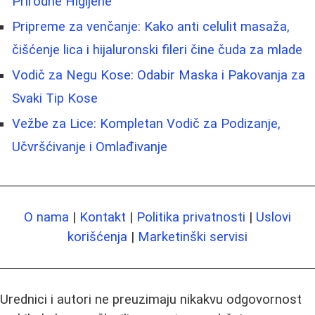
Prirodne Higijene
Pripreme za venčanje: Kako anti celulit masaža,
čišćenje lica i hijaluronski fileri čine čuda za mlade
Vodič za Negu Kose: Odabir Maska i Pakovanja za
Svaki Tip Kose
Vežbe za Lice: Kompletan Vodič za Podizanje,
Učvršćivanje i Omlađivanje
O nama
|
Kontakt
|
Politika privatnosti
|
Uslovi
korišćenja
|
Marketinški servisi
Urednici i autori ne preuzimaju nikakvu odgovornost