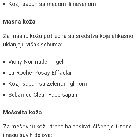
Kozji sapun sa medom ili nevenom
Masna koža
Za masnu kožu potrebna su sredstva koja efikasno
uklanjaju višak sebuma:
Vichy Normaderm gel
La Roche-Posay Effaclar
Kozji sapun sa zelenom glinom
Sebamed Clear Face sapun
Mešovita koža
Za mešovitu kožu treba balansirati čišćenje t-zone
i negu suvih delova: