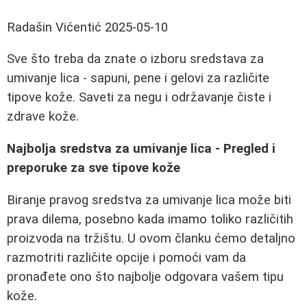
Radašin Vićentić
2025-05-10
Sve što treba da znate o izboru sredstava za
umivanje lica - sapuni, pene i gelovi za različite
tipove kože. Saveti za negu i održavanje čiste i
zdrave kože.
Najbolja sredstva za umivanje lica - Pregled i
preporuke za sve tipove kože
Biranje pravog sredstva za umivanje lica može biti
prava dilema, posebno kada imamo toliko različitih
proizvoda na tržištu. U ovom članku ćemo detaljno
razmotriti različite opcije i pomoći vam da
pronađete ono što najbolje odgovara vašem tipu
kože.