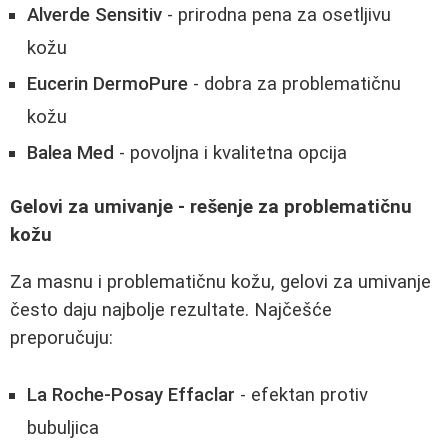
Alverde Sensitiv
- prirodna pena za osetljivu
kožu
Eucerin DermoPure
- dobra za problematičnu
kožu
Balea Med
- povoljna i kvalitetna opcija
Gelovi za umivanje - rešenje za problematičnu
kožu
Za masnu i problematičnu kožu, gelovi za umivanje
često daju najbolje rezultate. Najčešće
preporučuju:
La Roche-Posay Effaclar
- efektan protiv
bubuljica