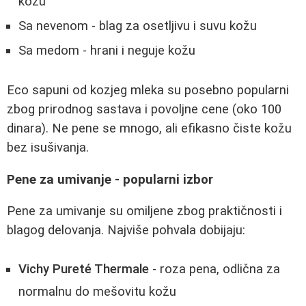
kožu
Sa nevenom - blag za osetljivu i suvu kožu
Sa medom - hrani i neguje kožu
Eco sapuni od kozjeg mleka su posebno popularni
zbog prirodnog sastava i povoljne cene (oko 100
dinara). Ne pene se mnogo, ali efikasno čiste kožu
bez isušivanja.
Pene za umivanje - popularni izbor
Pene za umivanje su omiljene zbog praktičnosti i
blagog delovanja. Najviše pohvala dobijaju:
Vichy Pureté Thermale
- roza pena, odlična za
normalnu do mešovitu kožu