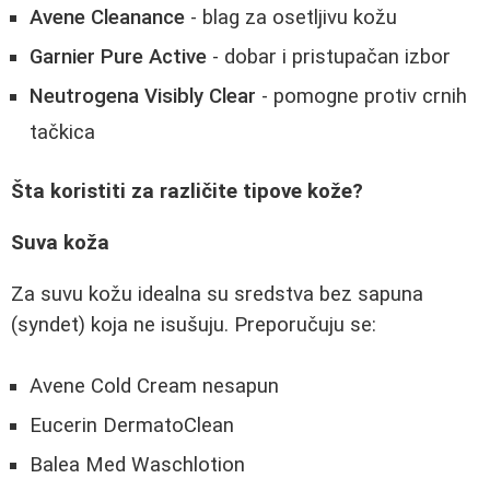
Avene Cleanance
- blag za osetljivu kožu
Garnier Pure Active
- dobar i pristupačan izbor
Neutrogena Visibly Clear
- pomogne protiv crnih
tačkica
Šta koristiti za različite tipove kože?
Suva koža
Za suvu kožu idealna su sredstva bez sapuna
(syndet) koja ne isušuju. Preporučuju se:
Avene Cold Cream nesapun
Eucerin DermatoClean
Balea Med Waschlotion