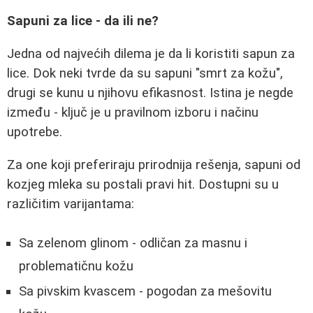
Sapuni za lice - da ili ne?
Jedna od najvećih dilema je da li koristiti sapun za
lice. Dok neki tvrde da su sapuni "smrt za kožu",
drugi se kunu u njihovu efikasnost. Istina je negde
između - ključ je u pravilnom izboru i načinu
upotrebe.
Za one koji preferiraju prirodnija rešenja, sapuni od
kozjeg mleka su postali pravi hit. Dostupni su u
različitim varijantama:
Sa zelenom glinom - odličan za masnu i
problematičnu kožu
Sa pivskim kvascem - pogodan za mešovitu