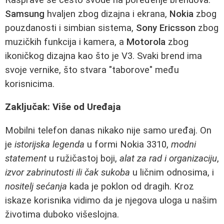
Samsung
hvaljen zbog dizajna i ekrana,
Nokia
zbog
pouzdanosti i simbian sistema,
Sony Ericsson
zbog
muzičkih funkcija i kamera, a
Motorola
zbog
ikoničkog dizajna kao što je V3. Svaki brend ima
svoje vernike, što stvara "taborove" među
korisnicima.
Zaključak: Više od Uređaja
Mobilni telefon danas nikako nije samo uređaj. On
je
istorijska legenda
u formi Nokia 3310,
modni
statement
u ružičastoj boji,
alat za rad i organizaciju
,
izvor zabrinutosti ili čak sukoba
u ličnim odnosima, i
nositelj sećanja
kada je poklon od dragih. Kroz
iskaze korisnika vidimo da je njegova uloga u našim
životima duboko višeslojna.