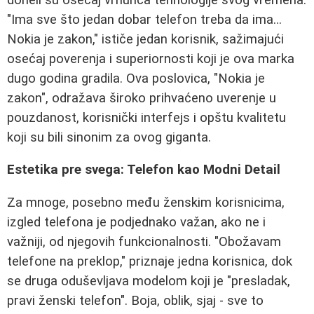
"Ima sve što jedan dobar telefon treba da ima...
Nokia je zakon," ističe jedan korisnik, sažimajući
osećaj poverenja i superiornosti koji je ova marka
dugo godina gradila. Ova poslovica, "Nokia je
zakon", odražava široko prihvaćeno uverenje u
pouzdanost, korisnički interfejs i opštu kvalitetu
koji su bili sinonim za ovog giganta.
Estetika pre svega: Telefon kao Modni Detail
Za mnoge, posebno među ženskim korisnicima,
izgled telefona je podjednako važan, ako ne i
važniji, od njegovih funkcionalnosti. "Obožavam
telefone na preklop," priznaje jedna korisnica, dok
se druga oduševljava modelom koji je "presladak,
pravi ženski telefon". Boja, oblik, sjaj - sve to