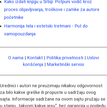
Kako izdati knjigu u Srbiji: Potpuni vodič kroz
proces objavljivanja, troškove i zamke za autore
početnike
Harmonija tela i estetski tretmani - Put do
samopouzdanja
O nama
|
Kontakt
|
Politika privatnosti
|
Uslovi
korišćenja
|
Marketinški servisi
Urednici i autori ne preuzimaju nikakvu odgovornost
za bilo kakve greške ili propuste u sadržaju ovog
sajta. Informacije sadržane na ovom sajtu pružaju se
u stanju „takvom kakve jesu“, bez garancija u pogledu