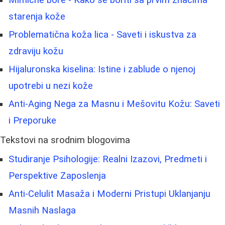
Mimične bore - Kako se boriti sa prvim znacima
starenja kože
Problematična koža lica - Saveti i iskustva za
zdraviju kožu
Hijaluronska kiselina: Istine i zablude o njenoj
upotrebi u nezi kože
Anti-Aging Nega za Masnu i Mešovitu Kožu: Saveti
i Preporuke
Tekstovi na srodnim blogovima
Studiranje Psihologije: Realni Izazovi, Predmeti i
Perspektive Zaposlenja
Anti-Celulit Masaža i Moderni Pristupi Uklanjanju
Masnih Naslaga