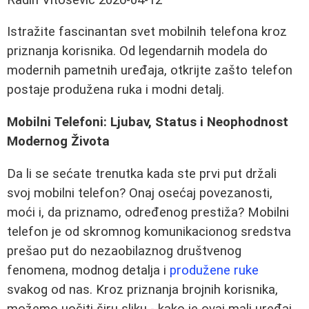
Istražite fascinantan svet mobilnih telefona kroz
priznanja korisnika. Od legendarnih modela do
modernih pametnih uređaja, otkrijte zašto telefon
postaje produžena ruka i modni detalj.
Mobilni Telefoni: Ljubav, Status i Neophodnost
Modernog Života
Da li se sećate trenutka kada ste prvi put držali
svoj mobilni telefon? Onaj osećaj povezanosti,
moći i, da priznamo, određenog prestiža? Mobilni
telefon je od skromnog komunikacionog sredstva
prešao put do nezaobilaznog društvenog
fenomena, modnog detalja i
produžene ruke
svakog od nas. Kroz priznanja brojnih korisnika,
možemo uočiti širu sliku - kako je ovaj mali uređaj