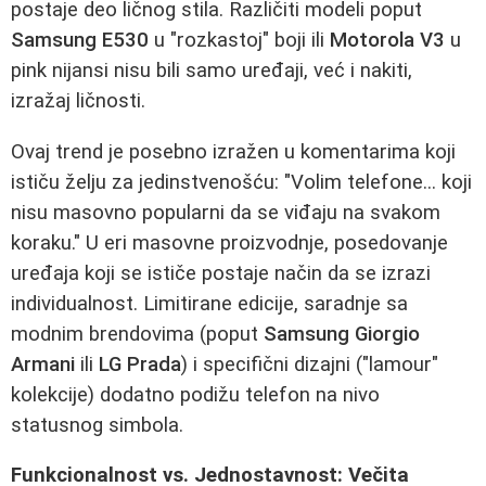
postaje deo ličnog stila. Različiti modeli poput
Samsung E530
u "rozkastoj" boji ili
Motorola V3
u
pink nijansi nisu bili samo uređaji, već i nakiti,
izražaj ličnosti.
Ovaj trend je posebno izražen u komentarima koji
ističu želju za jedinstvenošću: "Volim telefone... koji
nisu masovno popularni da se viđaju na svakom
koraku." U eri masovne proizvodnje, posedovanje
uređaja koji se ističe postaje način da se izrazi
individualnost. Limitirane edicije, saradnje sa
modnim brendovima (poput
Samsung Giorgio
Armani
ili
LG Prada
) i specifični dizajni ("lamour"
kolekcije) dodatno podižu telefon na nivo
statusnog simbola.
Funkcionalnost vs. Jednostavnost: Večita