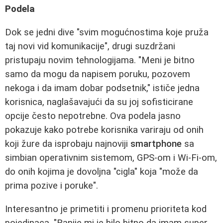
Podela
Dok se jedni dive "svim mogućnostima koje pruža
taj novi vid komunikacije", drugi suzdržani
pristupaju novim tehnologijama. "Meni je bitno
samo da mogu da napisem poruku, pozovem
nekoga i da imam dobar podsetnik," ističe jedna
korisnica, naglašavajući da su joj sofisticirane
opcije često nepotrebne. Ova podela jasno
pokazuje kako potrebe korisnika variraju od onih
koji žure da isprobaju najnoviji
smartphone
sa
simbian operativnim sistemom, GPS-om i Wi-Fi-om,
do onih kojima je dovoljna "cigla" koja "može da
prima pozive i poruke".
Interesantno je primetiti i promenu prioriteta kod
pojedinaca. "Ranije mi je bilo bitno da imam super