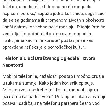
telefon, a sada mi je bitno samo da mogu da
napisem poruku," zapaža jedna korisnica, sugerišući
da se sa godinama ili promenom životnih okolnosti
i naši zahtevi od tehnologije menjaju. Pitanje "sta će
većini ljudi mobilni telefoni sa svim mogućim
funkcijama kad ih ne koriste" postavlja se kao
opravdana refleksija o potrošačkoj kulturi.
Telefon u Uloci Društvenog Ogledala i Izvora
Napetosti
Mobilni telefon je, nažalost, postao i moćno oružje
u rukama sumnje. Kako jedan korisnik opisuje,
"zbog naivne upotrebe telefona... mnogobrojnim
parovima raspadnu veze". Pristup porukama, istoriji
poziva i sadržaju na telefonu partnera često vodi