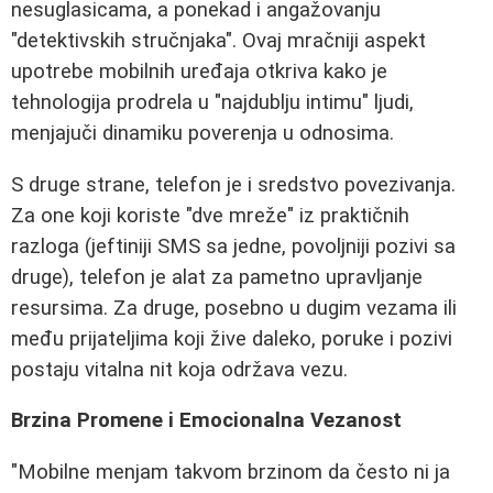
nesuglasicama, a ponekad i angažovanju
"detektivskih stručnjaka". Ovaj mračniji aspekt
upotrebe mobilnih uređaja otkriva kako je
tehnologija prodrela u "najdublju intimu" ljudi,
menjajuči dinamiku poverenja u odnosima.
S druge strane, telefon je i sredstvo povezivanja.
Za one koji koriste "dve mreže" iz praktičnih
razloga (jeftiniji SMS sa jedne, povoljniji pozivi sa
druge), telefon je alat za pametno upravljanje
resursima. Za druge, posebno u dugim vezama ili
među prijateljima koji žive daleko, poruke i pozivi
postaju vitalna nit koja održava vezu.
Brzina Promene i Emocionalna Vezanost
"Mobilne menjam takvom brzinom da često ni ja