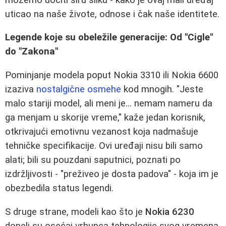
uticao na naše živote, odnose i čak naše identitete.
Legende koje su obeležile generacije: Od "Cigle"
do "Zakona"
Pominjanje modela poput Nokia 3310 ili Nokia 6600
izaziva
nostalgične osmehe
kod mnogih. "Jeste
malo stariji model, ali meni je... nemam nameru da
ga menjam u skorije vreme," kaže jedan korisnik,
otkrivajući emotivnu vezanost koja nadmašuje
tehničke specifikacije. Ovi uređaji nisu bili samo
alati; bili su pouzdani saputnici, poznati po
izdržljivosti - "preživeo je dosta padova" - koja im je
obezbedila status legendi.
S druge strane, modeli kao što je
Nokia 6230
doneli su osećaj vrhunca tehnologije svog vremena.