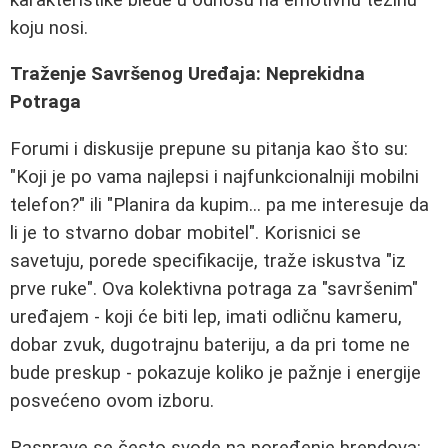
koju nosi.
Traženje Savršenog Uređaja: Neprekidna
Potraga
Forumi i diskusije prepune su pitanja kao što su:
"Koji je po vama najlepsi i najfunkcionalniji mobilni
telefon?" ili "Planira da kupim... pa me interesuje da
li je to stvarno dobar mobitel". Korisnici se
savetuju, porede specifikacije, traže iskustva "iz
prve ruke". Ova kolektivna potraga za "savršenim"
uređajem - koji će biti lep, imati odličnu kameru,
dobar zvuk, dugotrajnu bateriju, a da pri tome ne
bude preskup - pokazuje koliko je pažnje i energije
posvećeno ovom izboru.
Rasprave se često svode na poređenje brendova: