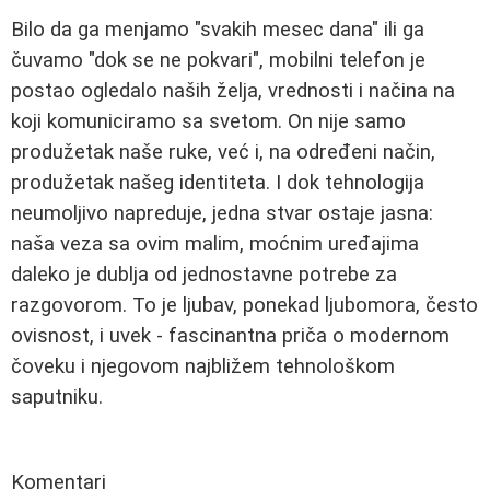
Bilo da ga menjamo "svakih mesec dana" ili ga
čuvamo "dok se ne pokvari", mobilni telefon je
postao ogledalo naših želja, vrednosti i načina na
koji komuniciramo sa svetom. On nije samo
produžetak naše ruke, već i, na određeni način,
produžetak našeg identiteta. I dok tehnologija
neumoljivo napreduje, jedna stvar ostaje jasna:
naša veza sa ovim malim, moćnim uređajima
daleko je dublja od jednostavne potrebe za
razgovorom. To je ljubav, ponekad ljubomora, često
ovisnost, i uvek - fascinantna priča o modernom
čoveku i njegovom najbližem tehnološkom
saputniku.
Komentari