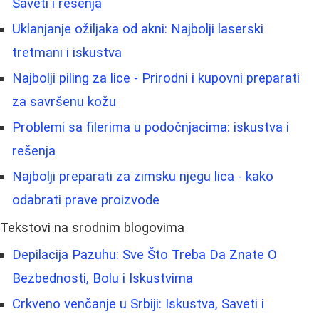
Saveti i rešenja
Uklanjanje ožiljaka od akni: Najbolji laserski
tretmani i iskustva
Najbolji piling za lice - Prirodni i kupovni preparati
za savršenu kožu
Problemi sa filerima u podočnjacima: iskustva i
rešenja
Najbolji preparati za zimsku njegu lica - kako
odabrati prave proizvode
Tekstovi na srodnim blogovima
Depilacija Pazuhu: Sve Što Treba Da Znate O
Bezbednosti, Bolu i Iskustvima
Crkveno venčanje u Srbiji: Iskustva, Saveti i