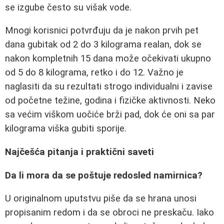
se izgube često su višak vode.
Mnogi korisnici potvrđuju da je nakon prvih pet
dana gubitak od 2 do 3 kilograma realan, dok se
nakon kompletnih 15 dana može očekivati ukupno
od 5 do 8 kilograma, retko i do 12. Važno je
naglasiti da su rezultati strogo individualni i zavise
od početne težine, godina i fizičke aktivnosti. Neko
sa većim viškom uočiće brži pad, dok će oni sa par
kilograma viška gubiti sporije.
Najčešća pitanja i praktični saveti
Da li mora da se poštuje redosled namirnica?
U originalnom uputstvu piše da se hrana unosi
propisanim redom i da se obroci ne preskaču. Iako