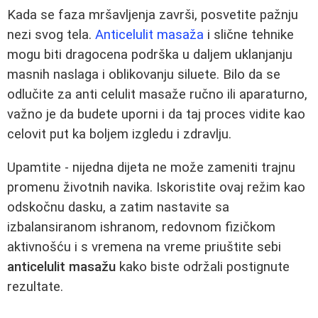
Kada se faza mršavljenja završi, posvetite pažnju
nezi svog tela.
Anticelulit masaža
i slične tehnike
mogu biti dragocena podrška u daljem uklanjanju
masnih naslaga i oblikovanju siluete. Bilo da se
odlučite za anti celulit masaže ručno ili aparaturno,
važno je da budete uporni i da taj proces vidite kao
celovit put ka boljem izgledu i zdravlju.
Upamtite - nijedna dijeta ne može zameniti trajnu
promenu životnih navika. Iskoristite ovaj režim kao
odskočnu dasku, a zatim nastavite sa
izbalansiranom ishranom, redovnom fizičkom
aktivnošću i s vremena na vreme priuštite sebi
anticelulit masažu
kako biste održali postignute
rezultate.