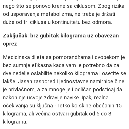
nego što se ponovo krene sa ciklusom. Zbog rizika
od usporavanja metabolizma, ne treba je držati
duže od tri ciklusa u kontinuitetu bez odmora.
Zaključak: brz gubitak kilograma uz obavezan
oprez
Medicinska dijeta sa pomorandžama i dvopekom je
bez sumnje efikasna kada vam je potrebno da za
dve nedelje oslabilite nekoliko kilograma i osetite se
lakše. Jasan raspored i jednostavne namirnice čine
je privlačnom, a za mnoge je i odličan podsticaj da
nakon nje usvoje zdravije navike. Ipak, realna
očekivanja su ključna - retko ko skine obećanih 15
kilograma, ali većina ostvari gubitak od 5 do 8
kilograma.