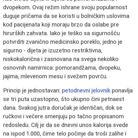
dvopekom. Ovaj režim ishrane svoju popularnost
duguje pričama da se koristi u bolničkim uslovima
kod pacijenata koji moraju brzo da oslabe pre
hirurških zahvata. Iako je teško sa sigurnošću
potvrditi zvanično medicinsko poreklo, jedno je
sigurno - dijeta je izuzetno restriktivna,
niskokalorična i zasnovana na svega nekoliko
osnovnih namirnica: pomorandžama, dvopeku,
jajima, mlevenom mesu i svežem povrću.
Princip je jednostavan:
petodnevni jelovnik
ponavlja
se tri puta uzastopno, što ukupno čini petnaest
dana. Svakog jutra doručak je identičan, dok se
ručkovi i večere smenjuju po tačno propisanom
redosledu. Cilj je da se dnevni unos kalorija svede
na ispod 1.000, čime telo počinje da troši zalihe i