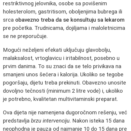
restriktivnog jelovnika, osobe sa povišenim
holesterolom, gastritisom, oboljenjima bubrega ili
srca
obavezno treba da se konsultuju sa lekarom
pre početka. Trudnicama, dojiljama i maloletnicima
se ne preporučuje.
Mogući neželjeni efekati uključuju glavobolju,
malaksalost, vrtoglavicu i iritabilnost, posebno u
prvim danima. To su znaci da se telo privikava na
smanjeni unos šećera i kalorija. Ukoliko se tegobe
pogoršaju, dijetu treba prekinuti. Obavezno unosite
dovoljno tečnosti (minimum 2 litre vode) i, ukoliko
je potrebno, kvalitetan multivitaminski preparat.
Ova dijeta nije namenjena dugoročnom rešenju, već
predstavlja
brzu intervenciju
. Nakon isteka 15 dana
neophodna je pauza od najmanje 10 do 15 dana pre