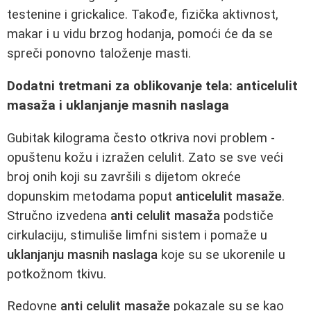
testenine i grickalice. Takođe, fizička aktivnost,
makar i u vidu brzog hodanja, pomoći će da se
spreči ponovno taloženje masti.
Dodatni tretmani za oblikovanje tela: anticelulit
masaža i uklanjanje masnih naslaga
Gubitak kilograma često otkriva novi problem -
opuštenu kožu i izražen celulit. Zato se sve veći
broj onih koji su završili s dijetom okreće
dopunskim metodama poput
anticelulit masaže
.
Stručno izvedena
anti celulit masaža
podstiče
cirkulaciju, stimuliše limfni sistem i pomaže u
uklanjanju masnih naslaga
koje su se ukorenile u
potkožnom tkivu.
Redovne
anti celulit masaže
pokazale su se kao