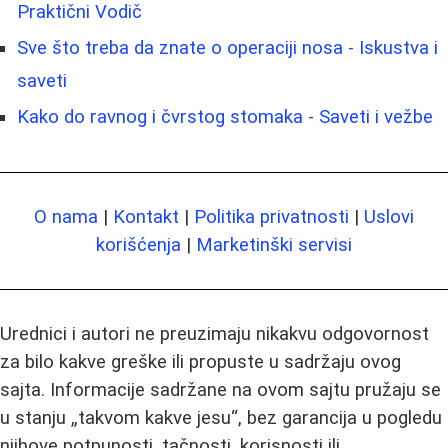
Praktični Vodič
Sve što treba da znate o operaciji nosa - Iskustva i
saveti
Kako do ravnog i čvrstog stomaka - Saveti i vežbe
O nama
|
Kontakt
|
Politika privatnosti
|
Uslovi
korišćenja
|
Marketinški servisi
Urednici i autori ne preuzimaju nikakvu odgovornost
za bilo kakve greške ili propuste u sadržaju ovog
sajta. Informacije sadržane na ovom sajtu pružaju se
u stanju „takvom kakve jesu“, bez garancija u pogledu
njihove potpunosti, tačnosti, korisnosti ili