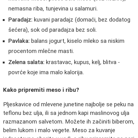
nemasna riba, tunjevina u salamuri.
Paradajz:
kuvani paradajz (domaći, bez dodatog
šećera), sok od paradajza bez soli.
Pavlaka:
balans jogurt, kiselo mleko sa niskim
procentom mlečne masti.
Zelena salata:
krastavac, kupus, kelj, blitva -
povrće koje ima malo kalorija.
Kako pripremiti meso i ribu?
Pljeskavice od mlevene junetine najbolje se peku na
teflonu bez ulja, ili sa jednom kapi maslinovog ulja
razmazanom salvetom. Možete ih začiniti biberom,
belim lukom i malo vegete. Meso za kuvanje