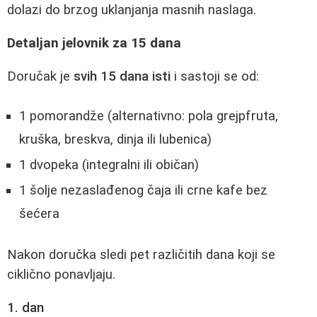
dolazi do brzog uklanjanja masnih naslaga.
Detaljan jelovnik za 15 dana
Doručak je
svih 15 dana isti
i sastoji se od:
1 pomorandže (alternativno: pola grejpfruta,
kruška, breskva, dinja ili lubenica)
1 dvopeka (integralni ili običan)
1 šolje nezaslađenog čaja ili crne kafe bez
šećera
Nakon doručka sledi pet različitih dana koji se
ciklično ponavljaju.
1. dan