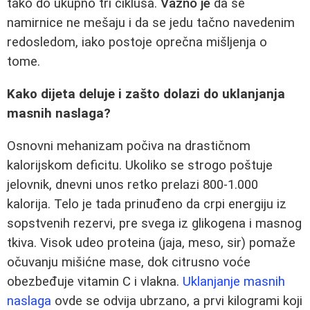
tako do ukupno tri ciklusa.
Važno je
da se
namirnice ne mešaju i da se jedu tačno navedenim
redosledom, iako postoje oprečna mišljenja o
tome.
Kako dijeta deluje i zašto dolazi do uklanjanja
masnih naslaga?
Osnovni mehanizam počiva na drastičnom
kalorijskom deficitu. Ukoliko se strogo poštuje
jelovnik, dnevni unos retko prelazi 800-1.000
kalorija. Telo je tada prinuđeno da crpi energiju iz
sopstvenih rezervi, pre svega iz glikogena i masnog
tkiva. Visok udeo proteina (jaja, meso, sir) pomaže
očuvanju mišićne mase, dok citrusno voće
obezbeđuje vitamin C i vlakna.
Uklanjanje masnih
naslaga
ovde se odvija ubrzano, a prvi kilogrami koji