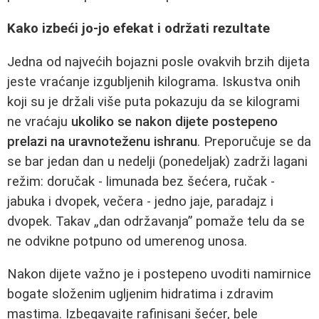
Kako izbeći jo-jo efekat i održati rezultate
Jedna od najvećih bojazni posle ovakvih brzih dijeta
jeste vraćanje izgubljenih kilograma. Iskustva onih
koji su je držali više puta pokazuju da se kilogrami
ne vraćaju
ukoliko se nakon dijete postepeno
prelazi na uravnoteženu ishranu
. Preporučuje se da
se bar jedan dan u nedelji (ponedeljak) zadrži lagani
režim: doručak - limunada bez šećera, ručak -
jabuka i dvopek, večera - jedno jaje, paradajz i
dvopek. Takav „dan održavanja” pomaže telu da se
ne odvikne potpuno od umerenog unosa.
Nakon dijete važno je i postepeno uvoditi namirnice
bogate složenim ugljenim hidratima i zdravim
mastima. Izbegavajte rafinisani šećer, bele