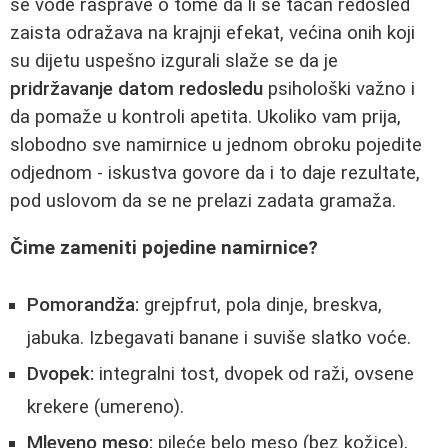
se vode rasprave o tome da li se tačan redosled
zaista odražava na krajnji efekat, većina onih koji
su dijetu uspešno izgurali slaže se da je
pridržavanje datom redosledu
psihološki važno i
da pomaže u kontroli apetita. Ukoliko vam prija,
slobodno sve namirnice u jednom obroku pojedite
odjednom - iskustva govore da i to daje rezultate,
pod uslovom da se ne prelazi zadata gramaža.
Čime zameniti pojedine namirnice?
Pomorandža:
grejpfrut, pola dinje, breskva,
jabuka. Izbegavati banane i suviše slatko voće.
Dvopek:
integralni tost, dvopek od raži, ovsene
krekere (umereno).
Mleveno meso:
pileće belo meso (bez kožice),