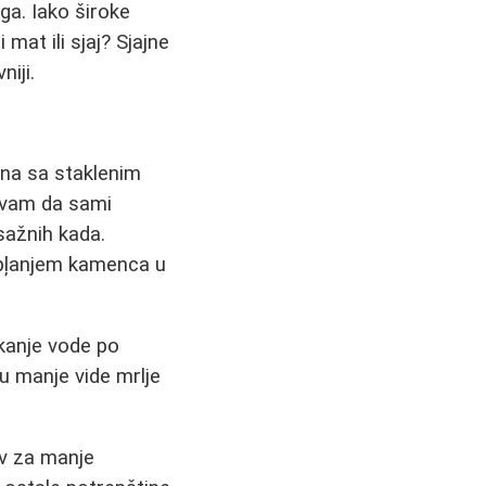
ga. Iako široke
mat ili sjaj? Sjajne
iji.
ina sa staklenim
vam da sami
sažnih kada.
kupļanjem kamenca u
kanje vode po
mu manje vide mrlje
iv za manje