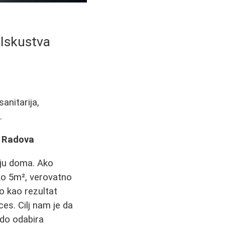
 Iskustva
anitarija,
.
a Radova
enju doma. Ako
ko 5m², verovatno
ao kao rezultat
ces. Cilj nam je da
 do odabira