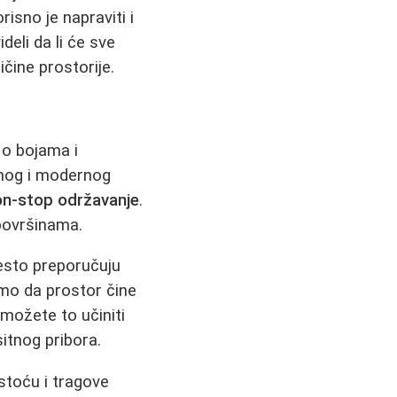
risno je napraviti i
eli da li će sve
ičine prostorije.
a o bojama i
tnog i modernog
on-stop održavanje
.
 površinama.
esto preporučuju
samo da prostor čine
 možete to učiniti
sitnog pribora.
istoću i tragove