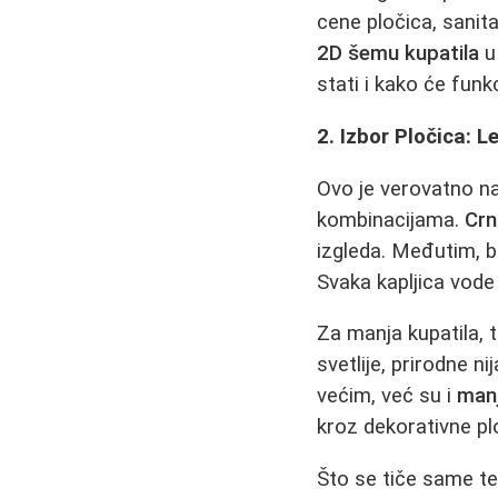
cene pločica, sanitar
2D šemu kupatila
u
stati i kako će funk
2. Izbor Pločica: L
Ovo je verovatno naj
kombinacijama.
Crn
izgleda. Međutim, b
Svaka kapljica vode
Za manja kupatila,
svetlije, prirodne n
većim, već su i
manj
kroz dekorativne plo
Što se tiče same t