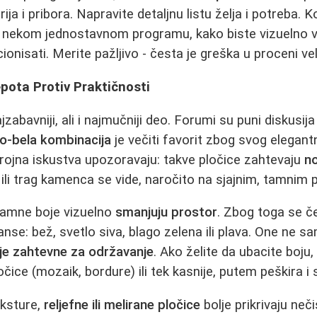
ija i pribora. Napravite detaljnu listu želja i potreba. Ko
 nekom jednostavnom programu, kako biste vizuelno vid
cionisati. Merite pažljivo - česta je greška u proceni vel
epota Protiv Praktičnosti
zabavniji, ali i najmučniji deo. Forumi su puni diskusij
o-bela kombinacija
je večiti favorit zbog svog elegan
rojna iskustva upozoravaju: takve pločice zahtevaju
n
 ili trag kamenca se vide, naročito na sjajnim, tamnim
 tamne boje vizuelno
smanjuju prostor
. Zbog toga se č
ijanse: bež, svetlo siva, blago zelena ili plava. One ne 
e zahtevne za održavanje
. Ako želite da ubacite boju,
čice (mozaik, bordure) ili tek kasnije, putem peškira i 
eksture,
reljefne ili melirane pločice
bolje prikrivaju neč