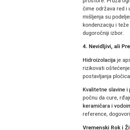
prostore. Pruža ogr
čime održava red i
mišljenja su podelj
kondenzaciju i teže
dugoročniji izbor.
4. Nevidljivi, ali P
Hidroizolacija
je aps
rizikovati oštećenj
postavljanja pločica
Kvalitetne slavine i
počnu da cure, rđaju
keramičara i vodoi
reference, dogovorit
Vremenski Rok i Ž