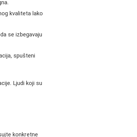
gna.
og kvaliteta lako
 da se izbegavaju
cija, spušteni
ije. Ljudi koji su
sujte konkretne