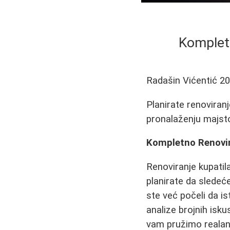
Kompletn
Radašin Vićentić
20
Planirate renoviranj
pronalaženju majstor
Kompletno Renovir
Renoviranje kupatil
planirate da sledeć
ste već počeli da is
analize brojnih isku
vam pružimo realan 