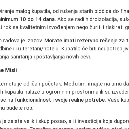
ranje malog kupatila, od rušenja starih pločica do fina
 minimum 10 do 14 dana
. Ako se radi hidroizolacija, su
ži rok sa kvalitetnim izvođenjem nego žuriti i riskirati g
 radova je izazov.
Morate imati rezervno rešenje za to
dbine ili u teretani/hotelu. Kupatilo će biti neupotreblji
nja sanitarija i postavljanja novih cevi.
ne Misli
nternetu je odličan početak. Međutim, imajte na umu 
ih kupatila nalaze u ogromnim prostorima ili su izved
 se na
funkcionalnost i svoje realne potrebe
. Vaše ku
emu budete rob.
 je zaista velik i skup posao, ali i investicija koja dug