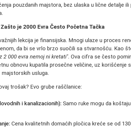
ženja pouzdanih majstora, bez ulaska u lične detalje il
a.
 Zašto je 2000 Evra Često Početna Tačka
važnijih lekcija je finansijska. Mnogi ulaze u proces ren
nom, da bi se vrlo brzo suočili sa stvarnošću. Kao što
z 2 000 evra nemoj ni kretati"
. Ova cifra se često pomi
u obnovu kupatila prosečne veličine, uz korišćenje s
e majstorskih usluga.
ovaj trošak? Evo grube raščlanice:
vodnih i kanalizacionih):
Samo ruke mogu da koštaju i
anje:
Cena kvalitetnih domaćih pločica kreće se od 130