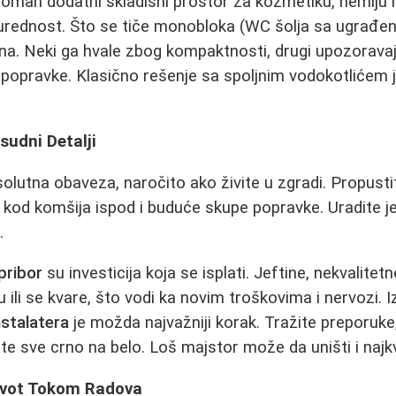
oman dodatni skladišni prostor za kozmetiku, hemiju i
 urednost. Što se tiče monobloka (WC šolja sa ugrađe
ena. Neki ga hvale zbog kompaktnosti, drugi upozorav
 popravke. Klasično rešenje sa spoljnim vodokotlićem j
resudni Detalji
olutna obaveza, naročito ako živite u zgradi. Propusti
e kod komšija ispod i buduće skupe popravke. Uradite je
.
 pribor
su investicija koja se isplati. Jeftine, nekvalitet
 ili se kvare, što vodi ka novim troškovima i nervozi. 
nstalatera
je možda najvažniji korak. Tražite preporuke,
e sve crno na belo. Loš majstor može da uništi i najkval
ivot Tokom Radova