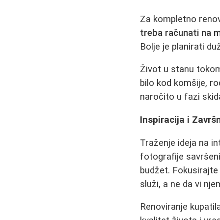
Za kompletno renovi
treba računati na
Bolje je planirati du
Život u stanu tokom
bilo kod komšije, ro
naročito u fazi skida
Inspiracija i Završ
Traženje ideja na i
fotografije savršen
budžet. Fokusirajte
služi, a ne da vi nj
Renoviranje kupatila