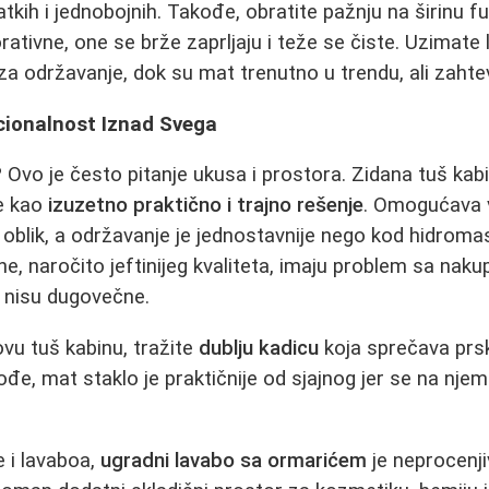
kih i jednobojnih. Takođe, obratite pažnju na širinu fu
ativne, one se brže zaprljaju i teže se čiste. Uzimate li 
a održavanje, dok su mat trenutno u trendu, ali zahtevn
kcionalnost Iznad Svega
?
Ovo je često pitanje ukusa i prostora. Zidana tuš kab
e kao
izuzetno praktično i trajno rešenje
. Omogućava 
i oblik, a održavanje je jednostavnije nego kod hidroma
, naročito jeftinijeg kvaliteta, imaju problem sa na
 nisu dugovečne.
ovu tuš kabinu, tražite
dublju kadicu
koja sprečava prs
ođe, mat staklo je praktičnije od sjajnog jer se na nje
 i lavaboa,
ugradni lavabo sa ormarićem
je neprocenj