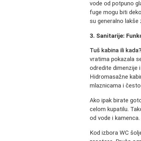
vode od potpuno glat
fuge mogu biti dekor
su generalno lakše z
3. Sanitarije: Fun
Tuš kabina ili kada
vratima pokazala s
odredite dimenzije 
Hidromasažne kabine
mlaznicama i često
Ako ipak birate got
celom kupatilu. Tak
od vode i kamenca.
Kod izbora WC šolje