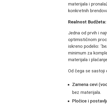
materijala i pronala
konkretnih brendov
Realnost Budžeta:
Jedna od prvih i naj
optimističnom proce
iskreno podelio:
"be
minimum za kompletn
materijala i plaćanj
Od čega se sastoji 
Zamena cevi (vodo
bez materijala.
Pločice i postavlj