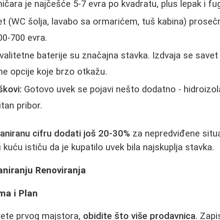
ičara je najčešće 5-7 evra po kvadratu, plus lepak i fu
 (WC šolja, lavabo sa ormarićem, tuš kabina) prosečn
0-700 evra.
alitetne baterije su značajna stavka. Izdvaja se savet
tne opcije koje brzo otkažu.
škovi:
Gotovo uvek se pojavi nešto dodatno - hidroizola
itan pribor.
laniranu cifru dodati još 20-30%
za nepredviđene situac
 kuću ističu da je kupatilo uvek bila najskuplja stavka.
laniranju Renoviranja
ma i Plan
ete prvog majstora,
obidite što više prodavnica
. Zapi