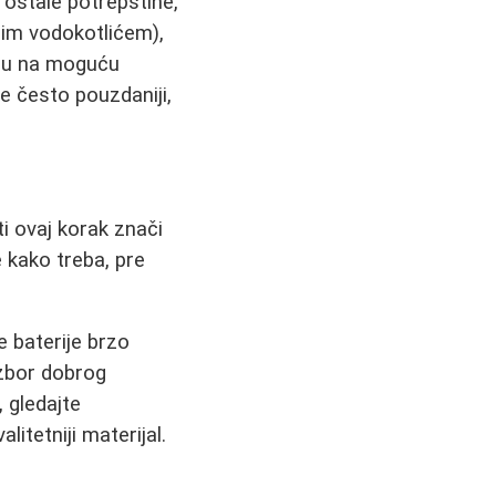
 ostale potrepštine,
nim vodokotlićem),
aju na moguću
e često pouzdaniji,
ti ovaj korak znači
 kako treba, pre
ne baterije brzo
Izbor dobrog
 gledajte
itetniji materijal.