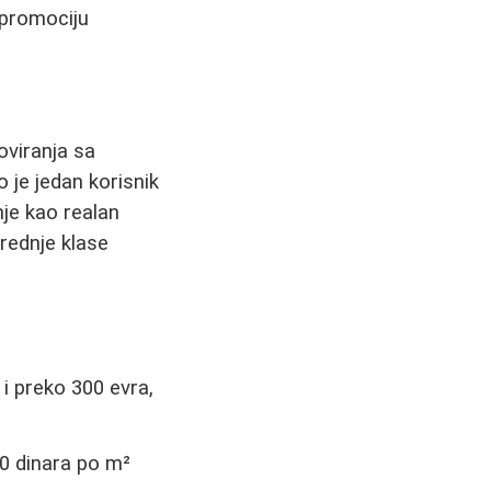
i promociju
oviranja sa
 je jedan korisnik
nje kao realan
rednje klase
 preko 300 evra,
0 dinara po m²