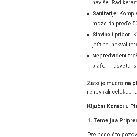
naviše. Rad keram
Sanitarije:
Komplet
može da pređe 50
Slavine i pribor:
Kv
jeftine, nekvalite
Nepredviđeni tro
plafon, rasveta, s
Zato je mudro
na p
renovirali celokupnu
Ključni Koraci u P
1. Temeljna Pripre
Pre nego što pozov