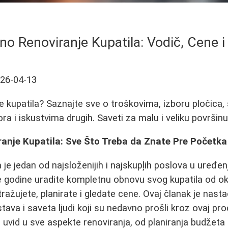
o Renoviranje Kupatila: Vodič, Cene i
26-04-13
e kupatila? Saznajte sve o troškovima, izboru pločica, s
a i iskustvima drugih. Saveti za malu i veliku površinu
anje Kupatila: Sve Što Treba da Znate Pre Početk
a je jedan od najsloženijih i najskupļih poslova u uređ
e godine uradite kompletnu obnovu svog kupatila od o
tražujete, planirate i gledate cene. Ovaj članak je nast
stava i saveta ljudi koji su nedavno prošli kroz ovaj pro
uvid u sve aspekte renoviranja, od planiranja budžeta