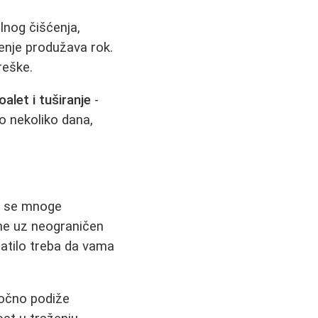
lnog čišćenja,
šenje produžava rok.
reške.
alet i tuširanje
-
vo nekoliko dana,
da se mnoge
ene uz neograničen
patilo treba da vama
oročno podiže