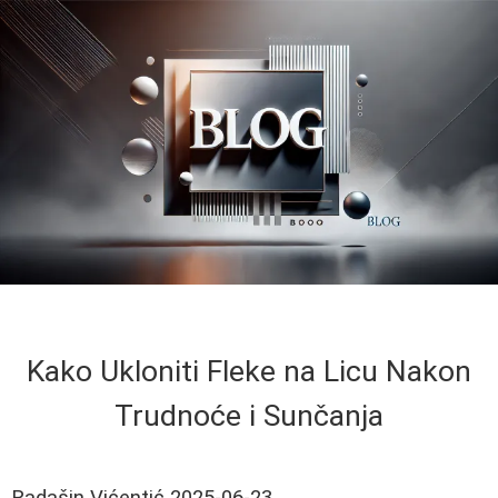
Kako Ukloniti Fleke na Licu Nakon
Trudnoće i Sunčanja
Radašin Vićentić
2025-06-23