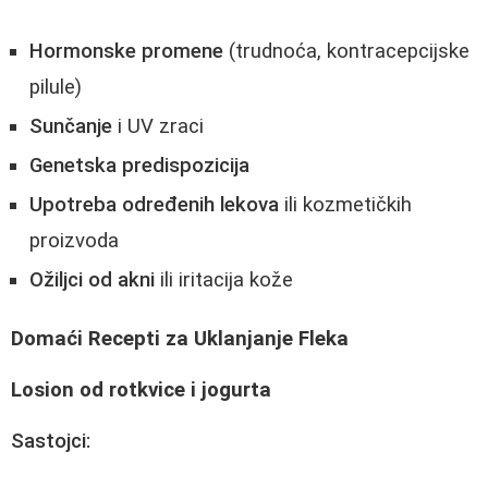
Hormonske promene
(trudnoća, kontracepcijske
pilule)
Sunčanje
i UV zraci
Genetska predispozicija
Upotreba određenih lekova
ili kozmetičkih
proizvoda
Ožiljci od akni
ili iritacija kože
Domaći Recepti za Uklanjanje Fleka
Losion od rotkvice i jogurta
Sastojci: