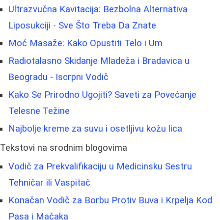
Ultrazvučna Kavitacija: Bezbolna Alternativa
Liposukciji - Sve Što Treba Da Znate
Moć Masaže: Kako Opustiti Telo i Um
Radiotalasno Skidanje Mladeža i Bradavica u
Beogradu - Iscrpni Vodič
Kako Se Prirodno Ugojiti? Saveti za Povećanje
Telesne Težine
Najbolje kreme za suvu i osetljivu kožu lica
Tekstovi na srodnim blogovima
Vodič za Prekvalifikaciju u Medicinsku Sestru
Tehničar ili Vaspitač
Konačan Vodič za Borbu Protiv Buva i Krpelja Kod
Pasa i Mačaka