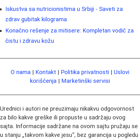
Iskustva sa nutricionistima u Srbiji - Saveti za
zdrav gubitak kilograma
Konačno rešenje za mitisere: Kompletan vodič za
čistu i zdravu kožu
O nama
|
Kontakt
|
Politika privatnosti
|
Uslovi
korišćenja
|
Marketinški servisi
Urednici i autori ne preuzimaju nikakvu odgovornost
za bilo kakve greške ili propuste u sadržaju ovog
sajta. Informacije sadržane na ovom sajtu pružaju se
u stanju „takvom kakve jesu“, bez garancija u pogledu