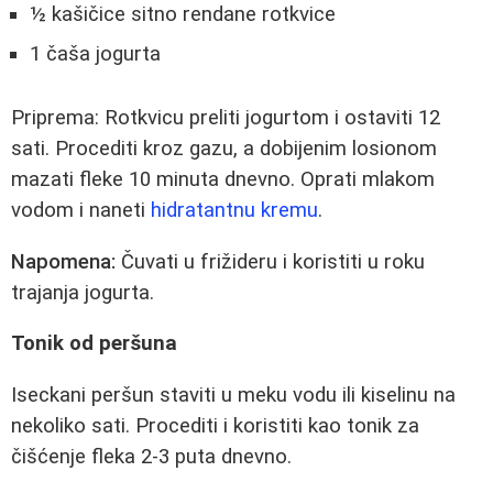
½ kašičice sitno rendane rotkvice
1 čaša jogurta
Priprema: Rotkvicu preliti jogurtom i ostaviti 12
sati. Procediti kroz gazu, a dobijenim losionom
mazati fleke 10 minuta dnevno. Oprati mlakom
vodom i naneti
hidratantnu kremu
.
Napomena:
Čuvati u frižideru i koristiti u roku
trajanja jogurta.
Tonik od peršuna
Iseckani peršun staviti u meku vodu ili kiselinu na
nekoliko sati. Procediti i koristiti kao tonik za
čišćenje fleka 2-3 puta dnevno.