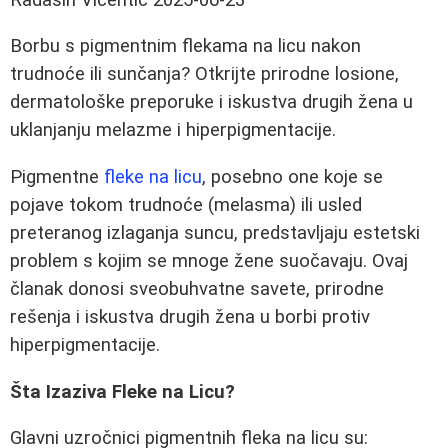
Borbu s pigmentnim flekama na licu nakon
trudnoće ili sunčanja? Otkrijte prirodne losione,
dermatološke preporuke i iskustva drugih žena u
uklanjanju melazme i hiperpigmentacije.
Pigmentne
fleke na licu
, posebno one koje se
pojave tokom trudnoće (melasma) ili usled
preteranog izlaganja suncu, predstavljaju estetski
problem s kojim se mnoge žene suočavaju. Ovaj
članak donosi sveobuhvatne savete, prirodne
rešenja i iskustva drugih žena u borbi protiv
hiperpigmentacije.
Šta Izaziva Fleke na Licu?
Glavni uzročnici pigmentnih fleka na licu su: