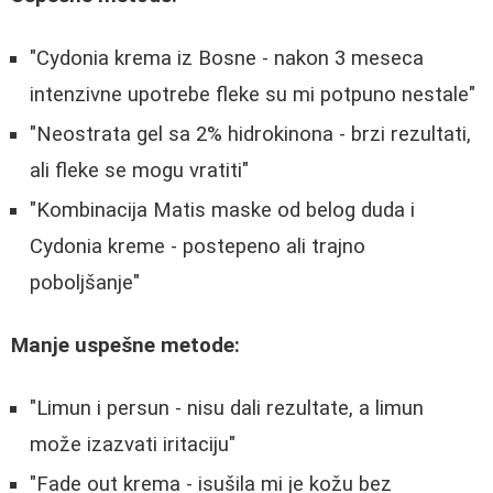
"Cydonia krema iz Bosne - nakon 3 meseca
intenzivne upotrebe fleke su mi potpuno nestale"
"Neostrata gel sa 2% hidrokinona - brzi rezultati,
ali fleke se mogu vratiti"
"Kombinacija Matis maske od belog duda i
Cydonia kreme - postepeno ali trajno
poboljšanje"
Manje uspešne metode:
"Limun i persun - nisu dali rezultate, a limun
može izazvati iritaciju"
"Fade out krema - isušila mi je kožu bez