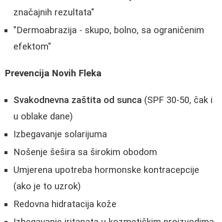
značajnih rezultata"
"Dermoabrazija - skupo, bolno, sa ograničenim
efektom"
Prevencija Novih Fleka
Svakodnevna zaštita od sunca
(SPF 30-50, čak i
u oblake dane)
Izbegavanje solarijuma
Nošenje šešira sa širokim obodom
Umjerena upotreba hormonske kontracepcije
(ako je to uzrok)
Redovna hidratacija kože
Izbegavanje iritanata u kozmetičkim proizvodima