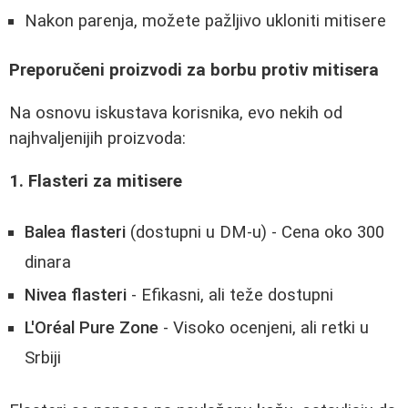
Nakon parenja, možete pažljivo ukloniti mitisere
Preporučeni proizvodi za borbu protiv mitisera
Na osnovu iskustava korisnika, evo nekih od
najhvaljenijih proizvoda:
1. Flasteri za mitisere
Balea flasteri
(dostupni u DM-u) - Cena oko 300
dinara
Nivea flasteri
- Efikasni, ali teže dostupni
L'Oréal Pure Zone
- Visoko ocenjeni, ali retki u
Srbiji