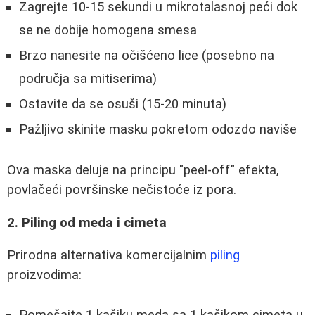
Zagrejte 10-15 sekundi u mikrotalasnoj peći dok
se ne dobije homogena smesa
Brzo nanesite na očišćeno lice (posebno na
područja sa mitiserima)
Ostavite da se osuši (15-20 minuta)
Pažljivo skinite masku pokretom odozdo naviše
Ova maska deluje na principu "peel-off" efekta,
povlačeći površinske nečistoće iz pora.
2. Piling od meda i cimeta
Prirodna alternativa komercijalnim
piling
proizvodima: