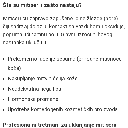
Šta su mitiseri i zašto nastaju?
Mitiseri su zapravo zapušene lojne žlezde (pore)
čiji sadržaj dolazi u kontakt sa vazduhom i oksiduje,
poprimajući tamnu boju. Glavni uzroci njihovog
nastanka uključuju:
Prekomerno lučenje sebuma (prirodne masnoće
kože)
Nakupljanje mrtvih ćelija kože
Neadekvatna nega lica
Hormonske promene
Upotreba komedogenih kozmetičkih proizvoda
Profesionalni tretmani za uklanjanje mitisera