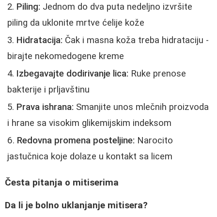
Piling:
Jednom do dva puta nedeljno izvršite
piling da uklonite mrtve ćelije kože
Hidratacija:
Čak i masna koža treba hidrataciju -
birajte nekomedogene kreme
Izbegavajte dodirivanje lica:
Ruke prenose
bakterije i prljavštinu
Prava ishrana:
Smanjite unos mlečnih proizvoda
i hrane sa visokim glikemijskim indeksom
Redovna promena posteljine:
Narocito
jastučnica koje dolaze u kontakt sa licem
Česta pitanja o mitiserima
Da li je bolno uklanjanje mitisera?