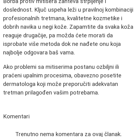
Borba protiv mitisera zahteva strpljenje i
doslednost. Ključ uspeha leži u pravilnoj kombinaciji
profesionalnih tretmana, kvalitetne kozmetike i
dobrih navika u negi kože. Zapamtite da svaka koža
reaguje drugačije, pa možda ćete morati da
isprobate više metoda dok ne nađete onu koja
najbolje odgovara baš vama.
Ako problemi sa mitiserima postanu ozbiljni ili
praćeni upalnim procesima, obavezno posetite
dermatologa koji može preporučiti adekvatan
tretman prilagođen vašim potrebama.
Komentari
Trenutno nema komentara za ovaj članak.