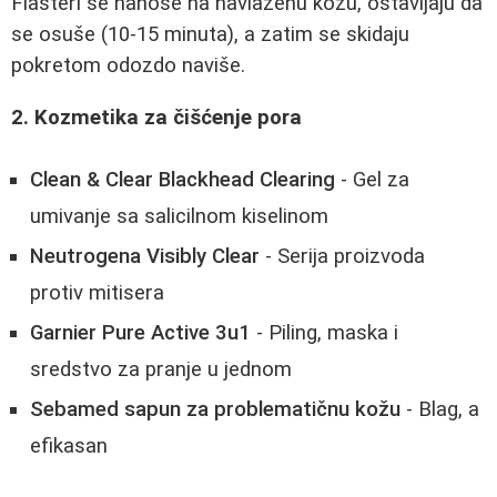
Flasteri se nanose na navlaženu kožu, ostavljaju da
se osuše (10-15 minuta), a zatim se skidaju
pokretom odozdo naviše.
2. Kozmetika za čišćenje pora
Clean & Clear Blackhead Clearing
- Gel za
umivanje sa salicilnom kiselinom
Neutrogena Visibly Clear
- Serija proizvoda
protiv mitisera
Garnier Pure Active 3u1
- Piling, maska i
sredstvo za pranje u jednom
Sebamed sapun za problematičnu kožu
- Blag, a
efikasan