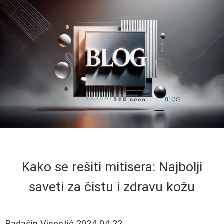
Kako se rešiti mitisera: Najbolji
saveti za čistu i zdravu kožu
Radašin Vićentić
2024-04-22