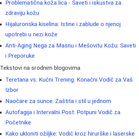
Problematična koža lica - Saveti i iskustva za
zdraviju kožu
Hijaluronska kiselina: Istine i zablude o njenoj
upotrebi u nezi kože
Anti-Aging Nega za Masnu i Mešovitu Kožu: Saveti
i Preporuke
Tekstovi na srodnim blogovima
Teretana vs. Kućni Trening: Konačni Vodič za Vaš
Izbor
Naočare za sunce: Zaštita i stil u jednom
Autofagija i Intervalni Post: Potpuni Vodič za
Početnike
Kako ukloniti ožiljke: Vodič kroz hirurške i laserske