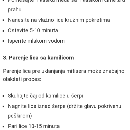
Pomešajte 1 kašiku meda sa 1 kašikom cimeta u
prahu
Nanesite na vlažno lice kružnim pokretima
Ostavite 5-10 minuta
Isperite mlakom vodom
3. Parenje lica sa kamilicom
Parenje lica pre uklanjanja mitisera može značajno
olakšati proces:
Skuhajte čaj od kamilice u šerpi
Nagnite lice iznad šerpe (držite glavu pokrivenu
peškirom)
Pari lice 10-15 minuta