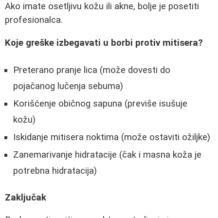
Ako imate osetljivu kožu ili akne, bolje je posetiti
profesionalca.
Koje greške izbegavati u borbi protiv mitisera?
Preterano pranje lica (može dovesti do
pojačanog lučenja sebuma)
Korišćenje običnog sapuna (previše isušuje
kožu)
Iskidanje mitisera noktima (može ostaviti ožiljke)
Zanemarivanje hidratacije (čak i masna koža je
potrebna hidratacija)
Zaključak