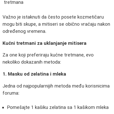
tretmana
Važno je istaknuti da često posete kozmetičaru
mogu biti skupe, a mitiseri se obično vraćaju nakon
određenog vremena.
Kućni tretmani za uklanjanje mitisera
Za one koji preferiraju kućne tretmane, evo
nekoliko dokazanih metoda:
1. Masku od zelatina i mleka
Jedna od najpopularnijih metoda među korisnicima
foruma:
Pomešajte 1 kašiku zelatina sa 1 kašikom mleka