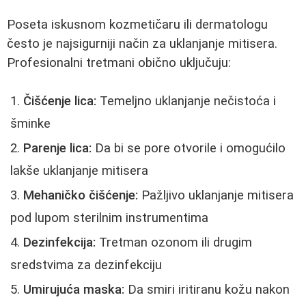
Poseta iskusnom kozmetičaru ili dermatologu
često je najsigurniji način za uklanjanje mitisera.
Profesionalni tretmani obično uključuju:
Čišćenje lica:
Temeljno uklanjanje nečistoća i
šminke
Parenje lica:
Da bi se pore otvorile i omogućilo
lakše uklanjanje mitisera
Mehaničko čišćenje:
Pažljivo uklanjanje mitisera
pod lupom sterilnim instrumentima
Dezinfekcija:
Tretman ozonom ili drugim
sredstvima za dezinfekciju
Umirujuća maska:
Da smiri iritiranu kožu nakon