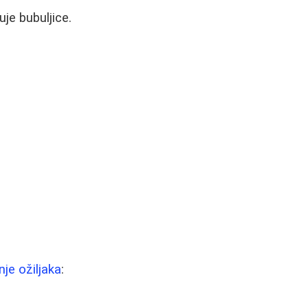
je bubuljice.
nje ožiljaka
: