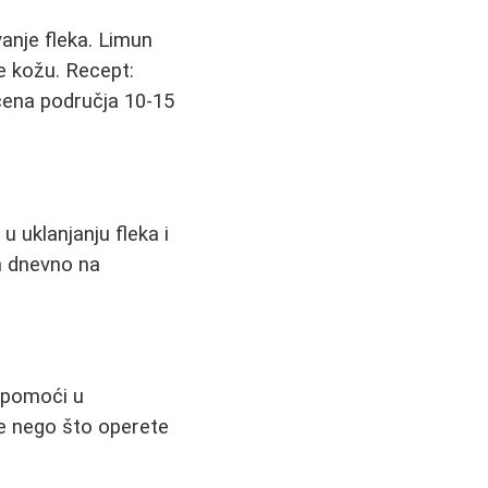
anje fleka. Limun
je kožu. Recept:
ćena područja 10-15
 uklanjanju fleka i
om dnevno na
 pomoći u
re nego što operete