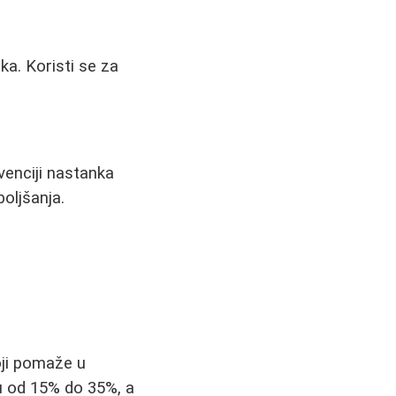
ka. Koristi se za
venciji nastanka
boljšanja.
oji pomaže u
ju od 15% do 35%, a