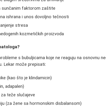
sa sunčanim faktorom zaštite
ana ishrana i unos dovoljno tečnosti
anjenje stresa
edogenih kozmetičkih proizvoda
matologa?
probleme s bubuljicama koje ne reaguju na osnovnu ne
. Lekar može prepisati:
ike (kao što je klindamicin)
in, adapalen)
e za teže slučajeve
ju (za žene sa hormonskim disbalansom)