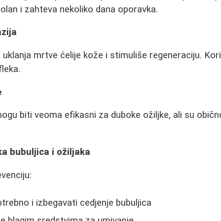
olan i zahteva nekoliko dana oporavka.
zija
i uklanja mrtve ćelije kože i stimuliše regeneraciju. Kori
fleka.
e
ogu biti veoma efikasni za duboke ožiljke, ali su običn
a bubuljica i ožiljaka
evenciju:
otrebno i izbegavati cedjenje bubuljica
ice blagim sredstvima za umivanje