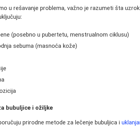
o u rešavanje problema, važno je razumeti šta uzroku
ključuju:
ne (posebno u pubertetu, menstrualnom ciklusu)
odnja sebuma (masnoća kože)
ije
na
zicija
a bubuljice i ožiljke
poručuju prirodne metode za lečenje bubuljica i
uklanja