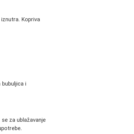
 iznutra. Kopriva
bubuljica i
ti se za ublažavanje
 upotrebe.