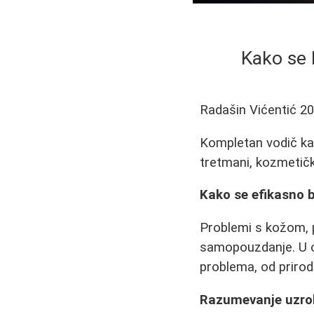
Kako se b
Radašin Vićentić
20
Kompletan vodič kak
tretmani, kozmetičk
Kako se efikasno b
Problemi s kožom, po
samopouzdanje. U o
problema, od prirod
Razumevanje uzrok