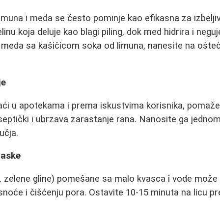
muna i meda se često pominje kao efikasna za izbeljiv
linu koja deluje kao blagi piling, dok med hidrira i negu
 meda sa kašičicom soka od limuna, nanesite na ošte
je
ći u apotekama i prema iskustvima korisnika, pomaže u
tiseptički i ubrzava zarastanje rana. Nanosite ga jedn
učja.
maske
r. zelene gline) pomešane sa malo kvasca i vode može
snoće i čišćenju pora. Ostavite 10-15 minuta na licu p