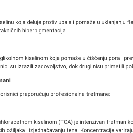
selinu koja deluje protiv upala i pomaže u uklanjanju fle
stakničnih hiperpigmentacija.
 glikolnom kiselinom koja pomaže u čišćenju pora i pre
nici su izrazili zadovoljstvo, dok drugi nisu primetili po
mani
korisnici preporučuju profesionalne tretmane:
ihloracetnom kiselinom (TCA) je intenzivan tretman k
ih ožiljaka i izjednačavanju tena. Koncentracije varira