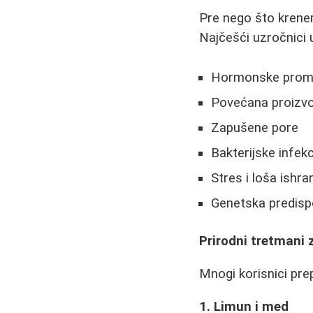
Pre nego što krenem
Najčešći uzročnici u
Hormonske prome
Povećana proizv
Zapušene pore
Bakterijske infekc
Stres i loša ishra
Genetska predispo
Prirodni tretmani z
Mnogi korisnici pre
1. Limun i med