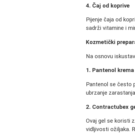
4. Čaj od koprive
Pijenje čaja od kop
sadrži vitamine i mi
Kozmetički prepar
Na osnovu iskustava
1. Pantenol krema
Pantenol se često po
ubrzanje zarastanja.
2. Contractubex g
Ovaj gel se koristi 
vidljivosti ožiljaka