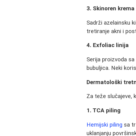
3. Skinoren krema
Sadrži azelainsku ki
tretiranje akni i po
4. Exfoliac linija
Serija proizvoda sa
bubuljica. Neki koris
Dermatološki tret
Za teže slučajeve, 
1. TCA piling
Hemijski piling
sa tr
uklanjanju površinsk