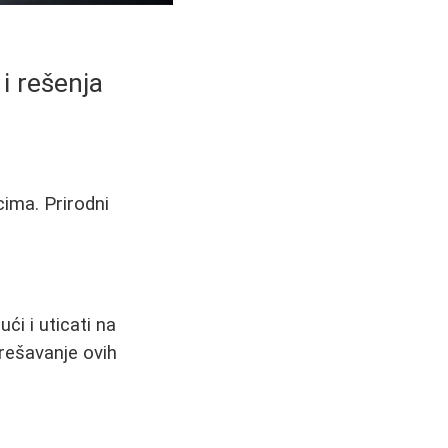
 i rešenja
cima. Prirodni
ći i uticati na
rešavanje ovih