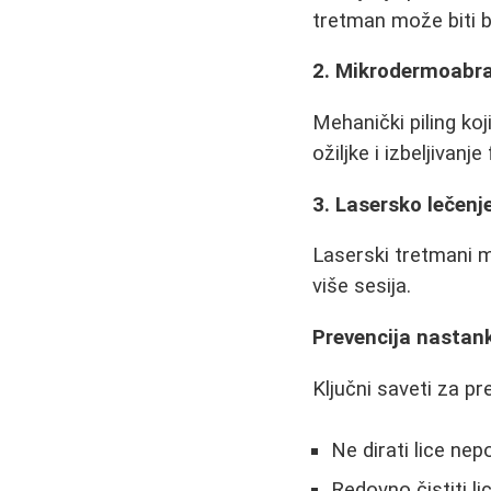
tretman može biti b
2. Mikrodermoabra
Mehanički piling koj
ožiljke i izbeljivanje 
3. Lasersko lečenj
Laserski tretmani m
više sesija.
Prevencija nastank
Ključni saveti za pr
Ne dirati lice nep
Redovno čistiti l