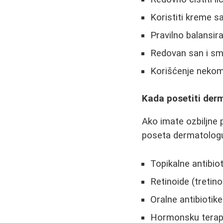
Koristiti kreme 
Pravilno balansir
Redovan san i sm
Korišćenje nekom
Kada posetiti der
Ako imate ozbiljne 
poseta dermatologu
Topikalne antibiot
Retinoide (tretino
Oralne antibiotik
Hormonsku terapi