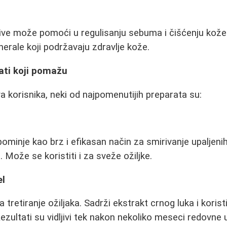
rive može pomoći u regulisanju sebuma i čišćenju kože
nerale koji podržavaju zdravlje kože.
ati koji pomažu
 korisnika, neki od najpomenutijih preparata su:
minje kao brz i efikasan način za smirivanje upaljenih 
 Može se koristiti i za sveže ožiljke.
el
za tretiranje ožiljaka. Sadrži ekstrakt crnog luka i koris
. Rezultati su vidljivi tek nakon nekoliko meseci redovne