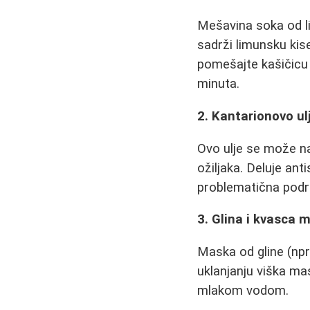
Mešavina soka od li
sadrži limunsku kise
pomešajte kašičicu
minuta.
2. Kantarionovo ul
Ovo ulje se može na
ožiljaka. Deluje an
problematična podr
3. Glina i kvasca 
Maska od gline (np
uklanjanju viška ma
mlakom vodom.