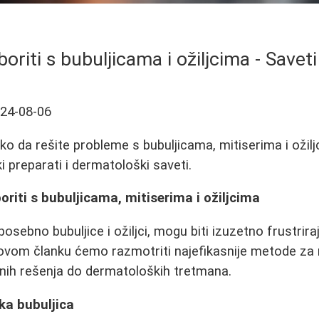
oriti s bubuljicama i ožiljcima - Saveti
24-08-06
o da rešite probleme s bubuljicama, mitiserima i ožilj
i preparati i dermatološki saveti.
oriti s bubuljicama, mitiserima i ožiljcima
sebno bubuljice i ožiljci, mogu biti izuzetno frustriraju
vom članku ćemo razmotriti najefikasnije metode za 
nih rešenja do dermatoloških tretmana.
a bubuljica