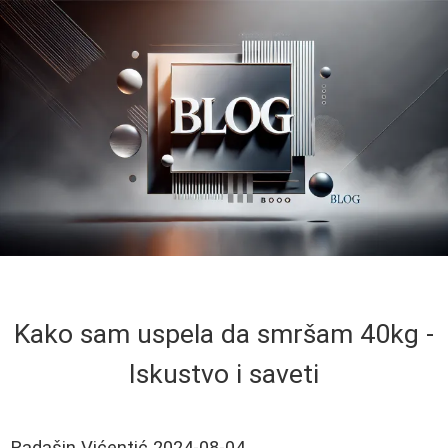
Kako sam uspela da smršam 40kg -
Iskustvo i saveti
Radašin Vićentić
2024-08-04