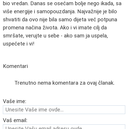
bio vredan. Danas se osećam bolje nego ikada, sa
više energije i samopouzdanja. Najvažnije je bilo
shvatiti da ovo nije bila samo dijeta već potpuna
promena načina života. Ako i vi imate cilj da
smršate, verujte u sebe - ako sam ja uspela,
uspećete i vi!
Komentari
Trenutno nema komentara za ovaj članak.
Vaše ime:
Vaš email: