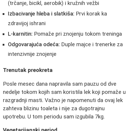
(trčanje, bicikl, aerobik) i kružnih vežbi
Izbacivanje hleba i slatkiša:
Prvi korak ka
zdravijoj ishrani
L-karnitin:
Pomaže pri znojenju tokom treninga
Odgovarajuća odeća:
Duple majce i trenerke za
intenzivnije znojenje
Trenutak preokreta
Posle mesec dana napravila sam pauzu od dve
nedelje tokom kojih sam koristila lek koji pomaže u
razgradnji masti. Važno je napomenuti da ovaj lek
zahteva blizinu toaleta i nije za dugotrajnu
upotrebu. U tom periodu sam izgubila 7kg.
Vegetarijanski period