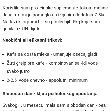
Koristila sam proteinske suplemente tokom mesec
dana što mi je pomoglo da izgubim dodatnih 7-8kg.
Najteži kilogrami bili su poslednjih 5kg koje sam
gubila uz UN dijetu.
Neobični ali efikasni trikovi:
Kafa sa dosta mleka - umanjuje osećaj gladi
Žuti grejp pre kafe - kombinovan sa 4dl vode
svako jutro
2-2.5l vode dnevno - apsolutni minimum
Slobodan dan - ključ psihološkog opuštanja
Svakog 1. u mesecu imala sam slobodan dan - bez