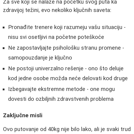
Za sve koji se nalaze na početku svog puta ka
zdravijoj težini, evo nekoliko ključnih saveta:
Pronađite trenere koji razumeju vašu situaciju -
nisu svi osetljivi na početne poteškoće
Ne zapostavljajte psihološku stranu promene -
samopouzdanje je ključno
Ne postoji univerzalno rešenje - ono što deluje
kod jedne osobe možda neće delovati kod druge
Izbegavajte ekstremne metode - one mogu
dovesti do ozbiljnih zdravstvenih problema
Zaključne misli
Ovo putovanje od 40kg nije bilo lako, ali je svaki trud