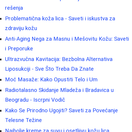
rešenja
Problematična koža lica - Saveti i iskustva za
zdraviju kožu
Anti-Aging Nega za Masnu i Mešovitu Kožu: Saveti
i Preporuke
Ultrazvučna Kavitacija: Bezbolna Alternativa
Liposukciji - Sve Što Treba Da Znate
Moć Masaže: Kako Opustiti Telo i Um
Radiotalasno Skidanje Mladeža i Bradavica u
Beogradu - Iscrpni Vodič
Kako Se Prirodno Ugojiti? Saveti za Povećanje
Telesne Težine
Najbolje kreme za suvu i osetljivu kožu lica