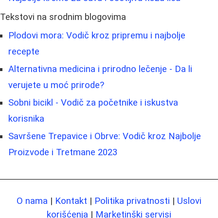
Tekstovi na srodnim blogovima
Plodovi mora: Vodič kroz pripremu i najbolje
recepte
Alternativna medicina i prirodno lečenje - Da li
verujete u moć prirode?
Sobni bicikl - Vodič za početnike i iskustva
korisnika
Savršene Trepavice i Obrve: Vodič kroz Najbolje
Proizvode i Tretmane 2023
O nama
|
Kontakt
|
Politika privatnosti
|
Uslovi
korišćenja
|
Marketinški servisi