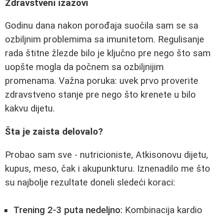
Zdravstveni izazovi
Godinu dana nakon porođaja suočila sam se sa
ozbiljnim problemima sa imunitetom. Regulisanje
rada štitne žlezde bilo je ključno pre nego što sam
uopšte mogla da počnem sa ozbiljnijim
promenama. Važna poruka: uvek prvo proverite
zdravstveno stanje pre nego što krenete u bilo
kakvu dijetu.
Šta je zaista delovalo?
Probao sam sve - nutricioniste, Atkisonovu dijetu,
kupus, meso, čak i akupunkturu. Iznenadilo me što
su najbolje rezultate doneli sledeći koraci:
Trening 2-3 puta nedeljno:
Kombinacija kardio