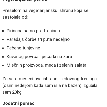
Preselom na vegetarijansku ishranu koja se
sastojala od:
Pirinača samo pre treninga
Paradajz čorbe tri puta nedeljno
Pečene tunjevine
Kuvanog povrća i pečurki na žaru
Mlečnih proizvoda, meda i zelenih salata
Za šest meseci ove ishrane i redovnog treninga
(osim nedeljom kada sam išla na bazen) izgubila
sam 20kg.
Dodatni pomaci