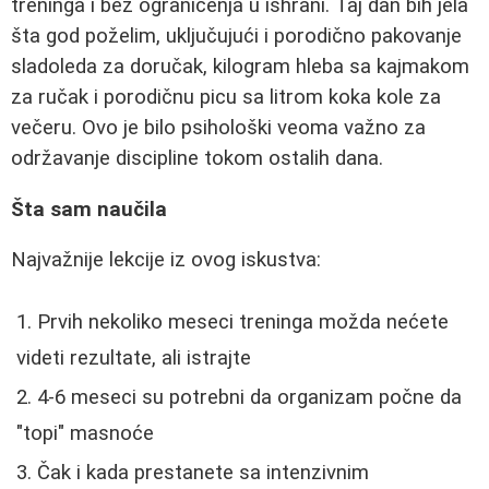
treninga i bez ograničenja u ishrani. Taj dan bih jela
šta god poželim, uključujući i porodično pakovanje
sladoleda za doručak, kilogram hleba sa kajmakom
za ručak i porodičnu picu sa litrom koka kole za
večeru. Ovo je bilo psihološki veoma važno za
održavanje discipline tokom ostalih dana.
Šta sam naučila
Najvažnije lekcije iz ovog iskustva:
Prvih nekoliko meseci treninga možda nećete
videti rezultate, ali istrajte
4-6 meseci su potrebni da organizam počne da
"topi" masnoće
Čak i kada prestanete sa intenzivnim