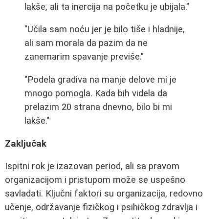
lakše, ali ta inercija na početku je ubijala."
"Učila sam noću jer je bilo tiše i hladnije,
ali sam morala da pazim da ne
zanemarim spavanje previše."
"Podela gradiva na manje delove mi je
mnogo pomogla. Kada bih videla da
prelazim 20 strana dnevno, bilo bi mi
lakše."
Zaključak
Ispitni rok je izazovan period, ali sa pravom
organizacijom i pristupom može se uspešno
savladati. Ključni faktori su organizacija, redovno
učenje, održavanje fizičkog i psihičkog zdravlja i