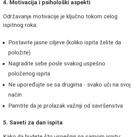
4. Motivacija i psihološki aspekti
Održavanje motivacije je ključno tokom celog
ispitnog roka:
Postavite jasne ciljeve (koliko ispita želite da
položite)
Nagradite sebe posle svakog uspešno
položenog ispita
Ne upoređujte se sa drugima - svako uči na svoj
način
Pamtite da je prolazak važniji od savršenstva
5. Saveti za dan ispita
Kako da budete što uspešniji na samom ispitu: