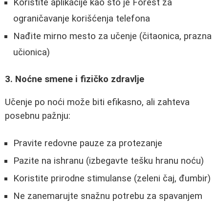
Koristite aplikacije kao što je Forest za
ograničavanje korišćenja telefona
Nađite mirno mesto za učenje (čitaonica, prazna
učionica)
3. Noćne smene i fizičko zdravlje
Učenje po noći može biti efikasno, ali zahteva
posebnu pažnju:
Pravite redovne pauze za protezanje
Pazite na ishranu (izbegavte tešku hranu noću)
Koristite prirodne stimulanse (zeleni čaj, đumbir)
Ne zanemarujte snažnu potrebu za spavanjem