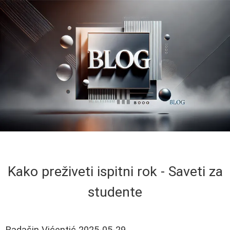
Kako preživeti ispitni rok - Saveti za
studente
Radašin Vićentić
2025-05-29