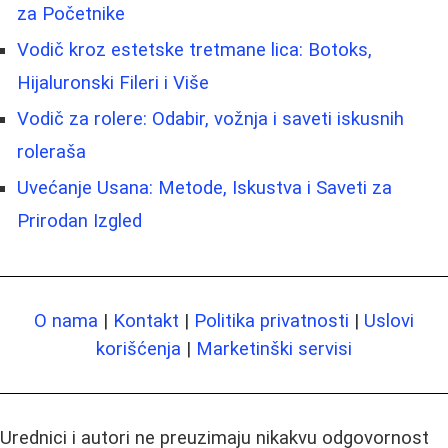
za Početnike
Vodič kroz estetske tretmane lica: Botoks,
Hijaluronski Fileri i Više
Vodič za rolere: Odabir, vožnja i saveti iskusnih
roleraša
Uvećanje Usana: Metode, Iskustva i Saveti za
Prirodan Izgled
O nama
|
Kontakt
|
Politika privatnosti
|
Uslovi
korišćenja
|
Marketinški servisi
Urednici i autori ne preuzimaju nikakvu odgovornost