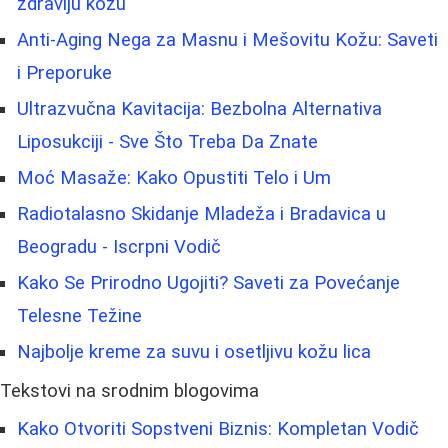
zdraviju kožu
Anti-Aging Nega za Masnu i Mešovitu Kožu: Saveti
i Preporuke
Ultrazvučna Kavitacija: Bezbolna Alternativa
Liposukciji - Sve Što Treba Da Znate
Moć Masaže: Kako Opustiti Telo i Um
Radiotalasno Skidanje Mladeža i Bradavica u
Beogradu - Iscrpni Vodič
Kako Se Prirodno Ugojiti? Saveti za Povećanje
Telesne Težine
Najbolje kreme za suvu i osetljivu kožu lica
Tekstovi na srodnim blogovima
Kako Otvoriti Sopstveni Biznis: Kompletan Vodič