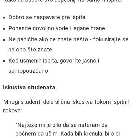
Dobro se naspavate pre ispita
Ponesite dovoljno vode i lagane hrane
Ne paničite ako ne znate nešto - fokusirajte se
na ono što znate
Kod usmenih ispita, govorite jasno i
samopouzdano
Iskustva studenata
Mnogi studenti dele slična iskustva tokom ispitnih
rokova:
"Najteže mi je bilo da se nateram da
počnem da učim. Kada bih krenula, bilo bi