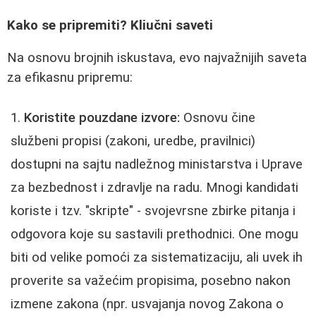
Kako se pripremiti? Kliučni saveti
Na osnovu brojnih iskustava, evo najvažnijih saveta
za efikasnu pripremu:
Koristite pouzdane izvore:
Osnovu čine
službeni propisi (zakoni, uredbe, pravilnici)
dostupni na sajtu nadležnog ministarstva i Uprave
za bezbednost i zdravlje na radu. Mnogi kandidati
koriste i tzv. "skripte" - svojevrsne zbirke pitanja i
odgovora koje su sastavili prethodnici. One mogu
biti od velike pomoći za sistematizaciju, ali uvek ih
proverite sa važećim propisima, posebno nakon
izmene zakona (npr. usvajanja novog Zakona o