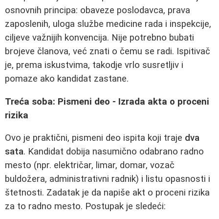
osnovnih principa: obaveze poslodavca, prava
zaposlenih, uloga službe medicine rada i inspekcije,
ciljeve važnijih konvencija. Nije potrebno bubati
brojeve članova, već znati o čemu se radi. Ispitivač
je, prema iskustvima, takodje vrlo susretljiv i
pomaze ako kandidat zastane.
Treća soba: Pismeni deo - Izrada akta o proceni
rizika
Ovo je praktični, pismeni deo ispita koji traje
dva
sata
. Kandidat dobija nasumično odabrano radno
mesto (npr. električar, limar, domar, vozač
buldožera, administrativni radnik) i listu opasnosti i
štetnosti. Zadatak je da napiše akt o proceni rizika
za to radno mesto. Postupak je sledeći: