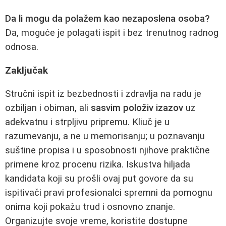
Da li mogu da polažem kao nezaposlena osoba?
Da, moguće je polagati ispit i bez trenutnog radnog
odnosa.
Zaključak
Stručni ispit iz bezbednosti i zdravlja na radu je
ozbiljan i obiman, ali
sasvim položiv izazov
uz
adekvatnu i strpljivu pripremu. Kliuč je u
razumevanju, a ne u memorisanju; u poznavanju
suštine propisa i u sposobnosti njihove praktične
primene kroz procenu rizika. Iskustva hiljada
kandidata koji su prošli ovaj put govore da su
ispitivači pravi profesionalci spremni da pomognu
onima koji pokažu trud i osnovno znanje.
Organizujte svoje vreme, koristite dostupne