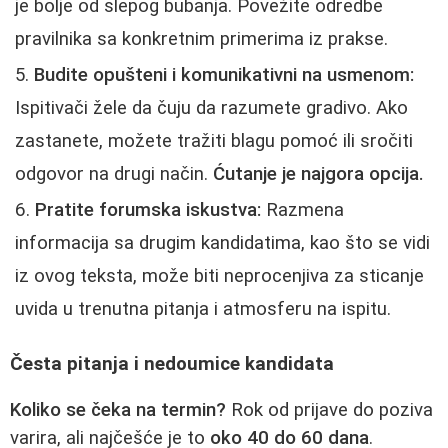
je bolje od slepog bubanja. Povežite odredbe
pravilnika sa konkretnim primerima iz prakse.
Budite opušteni i komunikativni na usmenom:
Ispitivači žele da čuju da razumete gradivo. Ako
zastanete, možete tražiti blagu pomoć ili sročiti
odgovor na drugi način.
Ćutanje je najgora opcija.
Pratite forumska iskustva:
Razmena
informacija sa drugim kandidatima, kao što se vidi
iz ovog teksta, može biti neprocenjiva za sticanje
uvida u trenutna pitanja i atmosferu na ispitu.
Česta pitanja i nedoumice kandidata
Koliko se čeka na termin?
Rok od prijave do poziva
varira, ali najčešće je to
oko 40 do 60 dana
.