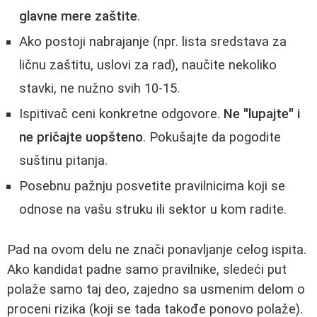
glavne mere zaštite
.
Ako postoji nabrajanje (npr. lista sredstava za
ličnu zaštitu, uslovi za rad), naučite nekoliko
stavki, ne nužno svih 10-15.
Ispitivač ceni konkretne odgovore.
Ne "lupajte" i
ne pričajte uopšteno
. Pokušajte da pogodite
suštinu pitanja.
Posebnu pažnju posvetite pravilnicima koji se
odnose na vašu struku ili sektor u kom radite.
Pad na ovom delu ne znači ponavljanje celog ispita.
Ako kandidat padne samo pravilnike, sledeći put
polaže samo taj deo, zajedno sa usmenim delom o
proceni rizika (koji se tada takođe ponovo polaže).