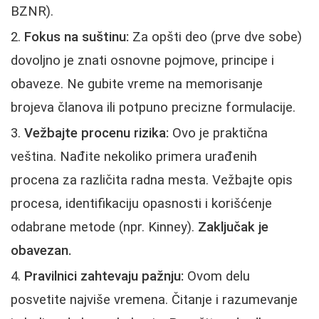
BZNR).
Fokus na suštinu:
Za opšti deo (prve dve sobe)
dovoljno je znati osnovne pojmove, principe i
obaveze. Ne gubite vreme na memorisanje
brojeva članova ili potpuno precizne formulacije.
Vežbajte procenu rizika:
Ovo je praktična
veština. Nađite nekoliko primera urađenih
procena za različita radna mesta. Vežbajte opis
procesa, identifikaciju opasnosti i korišćenje
odabrane metode (npr. Kinney).
Zaključak je
obavezan.
Pravilnici zahtevaju pažnju:
Ovom delu
posvetite najviše vremena. Čitanje i razumevanje