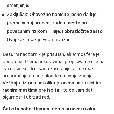
smanjenje.
Zaključak:
Obavezno napišite jasno da li je,
prema vašoj proceni, radno mesto sa
povećanim rizikom ili nije, i obrazložite zašto.
Ovaj zaključak je veoma važan.
Dežurni nadzornik je prisutan, ali atmosfera je
opuštena. Prema iskustvima, prepisivanje nije na
isti način kontrolisano kao ranije, ali se ipak
preporučuje da se oslonite na svoje znanje.
Vežbajte izradu nekoliko procena na različitim
radnim mestima pre ispita
- to će vam dati
sigurnost i ubrzati rad.
Četvrta soba: Usmeni deo o proceni rizika