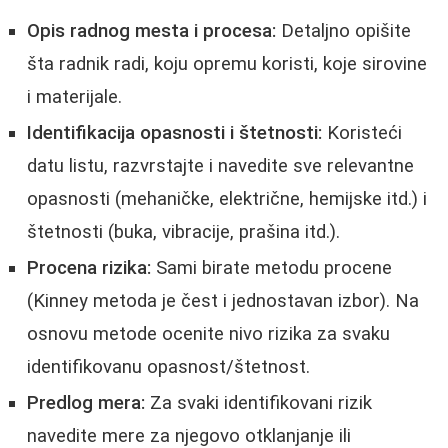
Opis radnog mesta i procesa:
Detaljno opišite
šta radnik radi, koju opremu koristi, koje sirovine
i materijale.
Identifikacija opasnosti i štetnosti:
Koristeći
datu listu, razvrstajte i navedite sve relevantne
opasnosti (mehaničke, električne, hemijske itd.) i
štetnosti (buka, vibracije, prašina itd.).
Procena rizika:
Sami birate metodu procene
(Kinney metoda je čest i jednostavan izbor). Na
osnovu metode ocenite nivo rizika za svaku
identifikovanu opasnost/štetnost.
Predlog mera:
Za svaki identifikovani rizik
navedite mere za njegovo otklanjanje ili