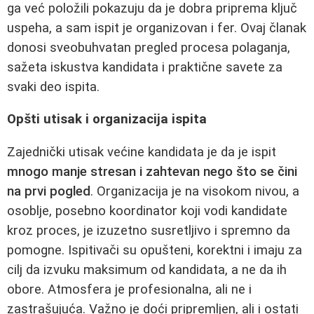
ga već položili pokazuju da je dobra priprema ključ
uspeha, a sam ispit je organizovan i fer. Ovaj članak
donosi sveobuhvatan pregled procesa polaganja,
sažeta iskustva kandidata i praktične savete za
svaki deo ispita.
Opšti utisak i organizacija ispita
Zajednički utisak većine kandidata je da je ispit
mnogo manje stresan i zahtevan nego što se čini
na prvi pogled
. Organizacija je na visokom nivou, a
osoblje, posebno koordinator koji vodi kandidate
kroz proces, je izuzetno susretljivo i spremno da
pomogne. Ispitivači su opušteni, korektni i imaju za
cilj da izvuku maksimum od kandidata, a ne da ih
obore. Atmosfera je profesionalna, ali ne i
zastrašujuća. Važno je doći pripremljen, ali i ostati