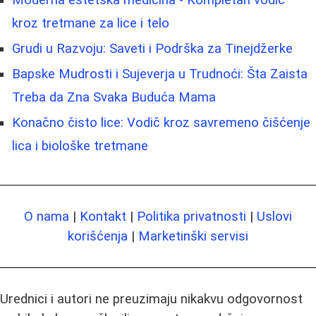
Moderna estetska medicina - Kompletan vodič
kroz tretmane za lice i telo
Grudi u Razvoju: Saveti i Podrška za Tinejdžerke
Bapske Mudrosti i Sujeverja u Trudnoći: Šta Zaista
Treba da Zna Svaka Buduća Mama
Konačno čisto lice: Vodič kroz savremeno čišćenje
lica i biološke tretmane
O nama
|
Kontakt
|
Politika privatnosti
|
Uslovi
korišćenja
|
Marketinški servisi
Urednici i autori ne preuzimaju nikakvu odgovornost