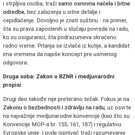
i strpljiva osoba, traži
samo osnovna načela i bitne
odredbe
, bez zalazenja u sitne detalje i
cepidlačenje. Dovoljno je znati suštinu - na primer,
šta su prava zaposlenih u slučaju povrede na radu,
ko su osiguranici, šta podrazumeva skraćeno
radno vreme. Pitanja se izvlače iz kutije, a kandidat
ima vremena da napiše koncept pre usmenog
odgovora.
Druga soba: Zakon o BZNR i medjunarodni
propisi
Drugi deo takođe nije preterano težak. Fokus je na
Zakonu o bezbednosti i zdravlju na radu
, uz osvrte
na najvažnije medjunarodne konvencije (kao što su
Konvencije MOP-a br. 155, 161, 187) i regulativu
Evropske unije. I ovde ispitivač traži razumevanje