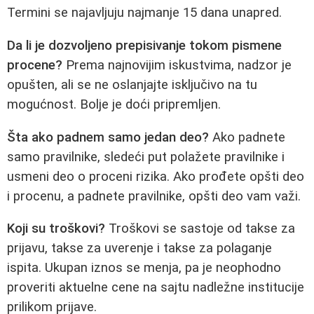
Termini se najavljuju najmanje 15 dana unapred.
Da li je dozvoljeno prepisivanje tokom pismene
procene?
Prema najnovijim iskustvima, nadzor je
opušten, ali se ne oslanjajte isključivo na tu
mogućnost. Bolje je doći pripremljen.
Šta ako padnem samo jedan deo?
Ako padnete
samo pravilnike, sledeći put polažete pravilnike i
usmeni deo o proceni rizika. Ako prođete opšti deo
i procenu, a padnete pravilnike, opšti deo vam važi.
Koji su troškovi?
Troškovi se sastoje od takse za
prijavu, takse za uverenje i takse za polaganje
ispita. Ukupan iznos se menja, pa je neophodno
proveriti aktuelne cene na sajtu nadležne institucije
prilikom prijave.