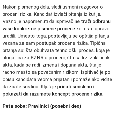
Nakon pismenog dela, sledi usmeni razgovor o
proceni rizika. Kandidat izvlači pitanja iz kutije.
Važno je napomenuti da ispitivač
ne traži odbranu
vaše konkretne pismene procene
koju ste upravo
uradili. Umesto toga, postavljaju se opštija pitanja
vezana za sam postupak procene rizika. Tipična
pitanja su: šta obuhvata tehnološki proces, koja je
uloga lica za BZNR u proceni, šta sadrži zaključak
akta, kada se radi izmena i dopuna akta, šta je
radno mesto sa povećanim rizikom. Ispitivač je po
opisu kandidata veoma prijatan i pomaže ako vidite
da znate suštinu. Ključ je
pričati smisleno i
pokazati da razumete koncept procene rizika
.
Peta soba: Pravilnici (posebni deo)