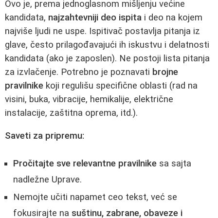
Ovo je, prema jednoglasnom mišljenju većine
kandidata,
najzahtevniji deo ispita
i deo na kojem
najviše ljudi ne uspe. Ispitivač postavlja pitanja iz
glave, često prilagođavajući ih iskustvu i delatnosti
kandidata (ako je zaposlen). Ne postoji lista pitanja
za izvlačenje. Potrebno je poznavati
brojne
pravilnike
koji regulišu specifične oblasti (rad na
visini, buka, vibracije, hemikalije, električne
instalacije, zaštitna oprema, itd.).
Saveti za pripremu:
Pročitajte sve relevantne pravilnike
sa sajta
nadležne Uprave.
Nemojte učiti napamet ceo tekst, već se
fokusirajte na
suštinu, zabrane, obaveze i