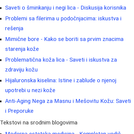
Saveti o šminkanju i negi lica - Diskusija korisnika
Problemi sa filerima u podočnjacima: iskustva i
rešenja
Mimične bore - Kako se boriti sa prvim znacima
starenja kože
Problematična koža lica - Saveti i iskustva za
zdraviju kožu
Hijaluronska kiselina: Istine i zablude o njenoj
upotrebi u nezi kože
Anti-Aging Nega za Masnu i Mešovitu Kožu: Saveti
i Preporuke
Tekstovi na srodnim blogovima