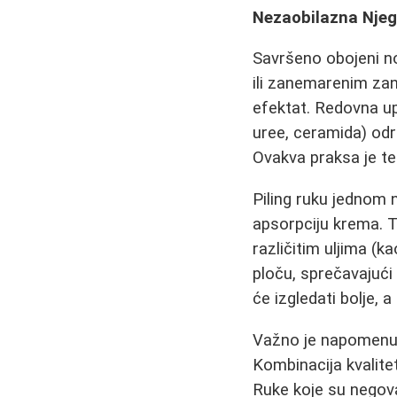
Nezaobilazna Nje
Savršeno obojeni n
ili zanemarenim za
efektat. Redovna up
uree, ceramida) odr
Ovakva praksa je t
Piling ruku jednom n
apsorpciju krema. T
različitim uljima (k
ploču, sprečavajući l
će izgledati bolje, 
Važno je napomenu
Kombinacija kvalite
Ruke koje su negov