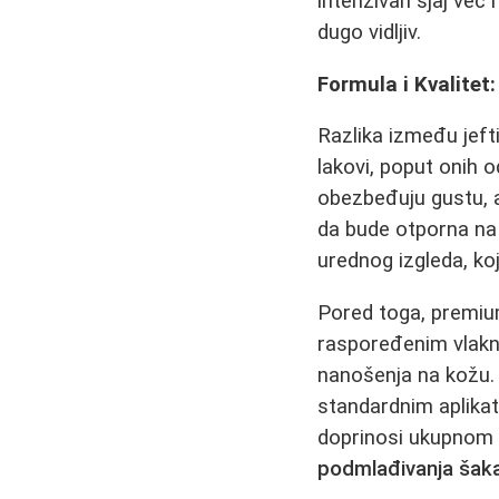
intenzivan sjaj već 
dugo vidljiv.
Formula i Kvalitet
Razlika između jefti
lakovi, poput onih 
obezbeđuju gustu, a
da bude otporna na 
urednog izgleda, ko
Pored toga, premium
raspoređenim vlakn
nanošenja na kožu. 
standardnim aplikat
doprinosi ukupnom u
podmlađivanja šak