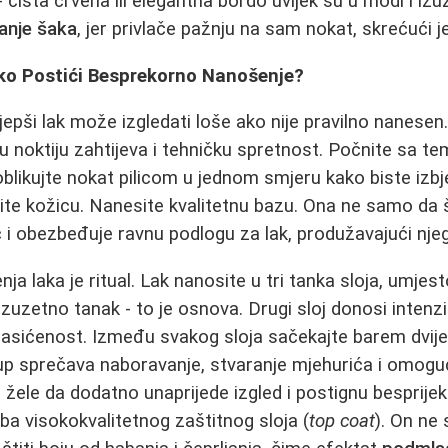
- čista crvena ili elegantna bordo uvijek su u modi i iz
anje šaka
, jer privlače pažnju na sam nokat, skrećući je
ako Postići Besprekorno Nanošenje?
ajljepši lak može izgledati loše ako nije pravilno nanesen
u noktiju zahtijeva i tehničku spretnost. Počnite sa 
, oblikujte nokat pilicom u jednom smjeru kako biste izbje
ite kožicu. Nanesite kvalitetnu bazu. Ona ne samo da št
ć i obezbeđuje ravnu podlogu za lak, produžavajući nj
a laka je ritual. Lak nanosite u tri tanka sloja, umjes
izuzetno tanak - to je osnova. Drugi sloj donosi intenzit
zasićenost. Između svakog sloja sačekajte barem dvij
tup sprečava naboravanje, stvaranje mjehurića i omog
i žele da dodatno unaprijede izgled i postignu besprije
ba visokokvalitetnog zaštitnog sloja (
top coat
). On ne