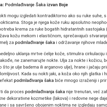
ga:
Podmlađivanje Šaka
izvan Boje
okti mogu izgledati kontradiktorno ako su ruke suhe
nokticama. Stoga je njega kože ruku apsolutno neopho
otreba krema za ruke bogatih hidratantnih sastojaka (
žava kožu mekom i elastičnom, sprečavajući stvaranje
emelj za
podmlađivanje šaka
i održavanje njihove mlad
edeljno uklanja mrtve ćelije kože, stimulira cirkulacij
akođe, ne zanemarujte nokte. Ulja za nokte i kožicu, 
ao što je ulje badema ili arganovo ulje), hrane i jačaju 
omljivost. Kada su nokti jaki, a koža oko njih glatka i hi
a efekat
podmlađivanja šaka
biće mnogo izraženiji i prir
ti da proces
podmlađivanja šaka
nije trenutan, već za
tne dekorativne kozmetike (lakova) i redovne nege daje 
ane i sa savršeno obojenim noktima ne izgledaju samo