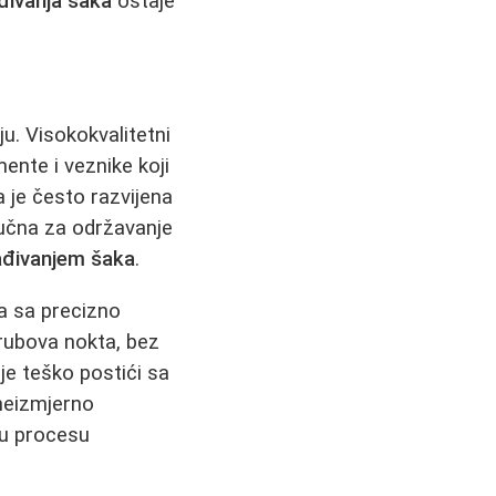
ivanja šaka
ostaje
ju. Visokokvalitetni
ente i veznike koji
a je često razvijena
jučna za održavanje
đivanjem šaka
.
ca sa precizno
rubova nokta, bez
je teško postići sa
 neizmjerno
 u procesu