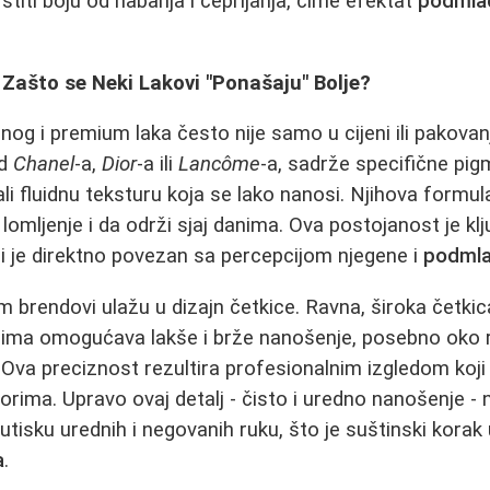
i štiti boju od habanja i čeprljanja, čime efektat
podmlađ
: Zašto se Neki Lakovi "Ponašaju" Bolje?
nog i premium laka često nije samo u cijeni ili pakovan
od
Chanel
-a,
Dior
-a ili
Lancôme
-a, sadrže specifične pigm
li fluidnu teksturu koja se lako nanosi. Njihova formul
lomljenje i da održi sjaj danima. Ova postojanost je kl
ji je direktno povezan sa percepcijom njegene i
podmla
 brendovi ulažu u dizajn četkice. Ravna, široka četki
ima omogućava lakše i brže nanošenje, posebno oko 
Ova preciznost rezultira profesionalnim izgledom koji 
orima. Upravo ovaj detalj - čisto i uredno nanošenje -
tisku urednih i negovanih ruku, što je suštinski korak
a
.