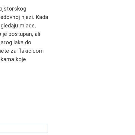
majstorskog
redovnoj njezi. Kada
izgledaju mlade,
o je postupan, ali
tarog laka do
nete za flakicicom
rukama koje