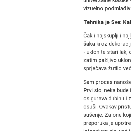
univerzalne klasike 
vizuelno
podmlađiv
Tehnika je Sve: K
Čak i najskuplji i n
šaka
kroz dekoracij
- uklonite stari lak
zatim pažljivo uklon
sprječava žutilo ve
Sam proces nanošenj
Prvi sloj neka bude 
osigurava dubinu i 
osuši. Ovakav pris
sušenje. Za one koj
preporuka je upotre