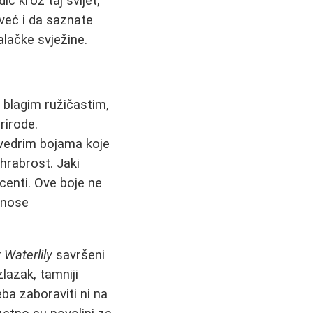
dič kroz taj svijet,
već i da saznate
alačke svježine.
 blagim ružičastim,
rirode.
 vedrim bojama koje
 hrabrost. Jaki
akcenti. Ove boje ne
inose
 Waterlily
savršeni
zlazak, tamniji
ba zaboraviti ni na