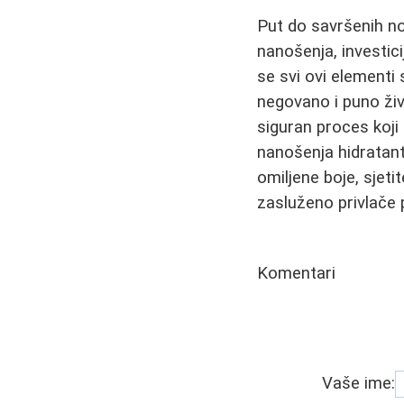
Put do savršenih no
nanošenja, investici
se svi ovi elementi 
negovano i puno ži
siguran proces koji
nanošenja hidratant
omiljene boje, sjet
zasluženo privlače 
Komentari
Vaše ime: