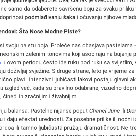
ljivije ljubiteljice ljepote. Ovaj članak je sveobuhvatni vo
ne samo da odaberete savršenu boju za svaku priliku 
 doprinosi
podmlađivanju šaka
i očuvanju njihove mlad
Trendovi: Šta Nose Modne Pistе?
 svoju paletu boja. Proleće nas obasjava pastelama -
 neonskim zelenim tonovima koji asociraju na bujanje p
a
u ovom periodu često ide ruku pod ruku sa svijetlim,
aju doživljaj svježine. S druge strane, leto je vrijeme za
trično plavi i intenzivni ljubičasti lakovi postaju glavni 
 izgled već, kada su pravilno odabrane, vizuelno dopr
čineći ih zračnijim i živahnijim.
enju balansa. Pastelne nijanse poput
Chanel June
ili
Dior
i daju efektat urednosti. Za posebne prilike ili noćni i
ordoa ili tamno ljubičasta pružaju dramatičnost. Ne tre