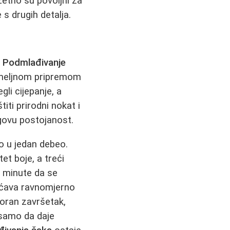
uzetno su povoljni za
 s drugih detalja.
.
Podmlađivanje
temeljnom pripremom
gli cijepanje, a
iti prirodni nokat i
egovu postojanost.
to u jedan debeo.
et boje, a treći
e minute da se
ućava ravnomjerno
koran završetak,
 samo da daje