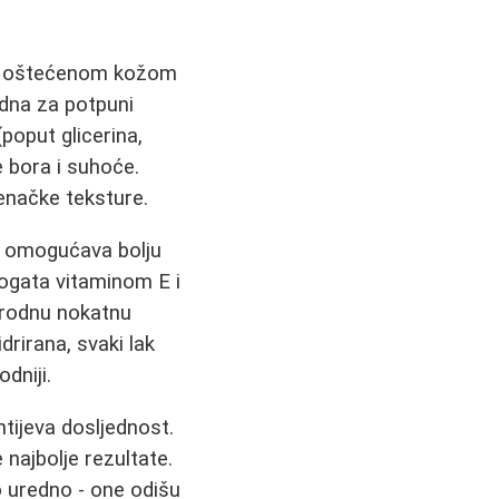
, s oštećenom kožom
dna za potpuni
poput glicerina,
 bora i suhoće.
enačke teksture.
u i omogućava bolju
bogata vitaminom E i
prirodnu nokatnu
drirana, svaki lak
odniji.
htijeva dosljednost.
najbolje rezultate.
 uredno - one odišu