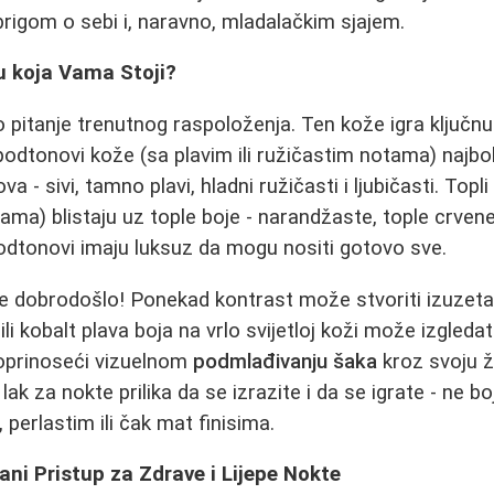
igom o sebi i, naravno, mladalačkim sjajem.
u koja Vama Stoji?
o pitanje trenutnog raspoloženja. Ten kože igra ključn
 podtonovi kože (sa plavim ili ružičastim notama) najbol
a - sivi, tamno plavi, hladni ružičasti i ljubičasti. Topl
tama) blistaju uz tople boje - narandžaste, tople crvene
podtonovi imaju luksuz da mogu nositi gotovo sve.
je dobrodošlo! Ponekad kontrast može stvoriti izuzeta
 ili kobalt plava boja na vrlo svijetloj koži može izgle
doprinoseći vizuelnom
podmlađivanju šaka
kroz svoju ž
lak za nokte prilika da se izrazite i da se igrate - ne bo
perlastim ili čak mat finisima.
sani Pristup za Zdrave i Lijepe Nokte