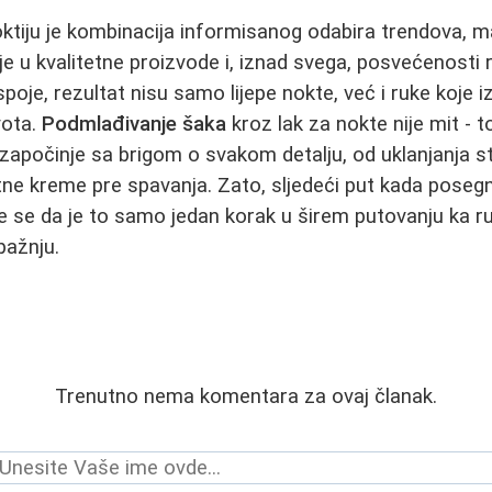
ktiju je kombinacija informisanog odabira trendova, 
je u kvalitetne proizvode i, iznad svega, posvećenosti 
spoje, rezultat nisu samo lijepe nokte, već i ruke koje 
vota.
Podmlađivanje šaka
kroz lak za nokte nije mit - t
 započinje sa brigom o svakom detalju, od uklanjanja s
ne kreme pre spavanja. Zato, sljedeći put kada poseg
ite se da je to samo jedan korak u širem putovanju ka 
pažnju.
Trenutno nema komentara za ovaj članak.