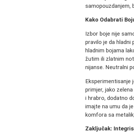
samopouzdanjem, br
Kako Odabrati Boj
Izbor boje nije sam
pravilo je da hladni
hladnim bojama lakov
žutim ili zlatnim no
nijanse. Neutralni 
Eksperimentisanje 
primjer, jako zelena
i hrabro, dodatno 
imajte na umu da je 
komfora sa metalik, 
Zaključak: Integri