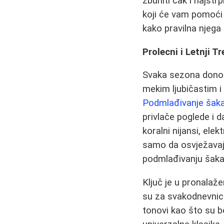
zbuniti čak i najstrp
koji će vam pomoći 
kako pravilna njega
Prolecni i Letnji 
Svaka sezona donosi
mekim ljubičastim i
Podmlađivanje šak
privlače poglede i d
koralni nijansi, elek
samo da osvježavaju
podmlađivanju šaka, 
Ključ je u pronalaž
su za svakodnevnicu 
tonovi kao što su b