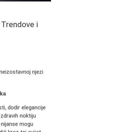
 Trendove i
neizostavnoj njezi
aka
ti, dodir elegancije
 zdravih noktiju
 i nijanse mogu