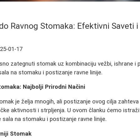
do Ravnog Stomaka: Efektivni Saveti i 
25-01-17
sno zategnuti stomak uz kombinaciju vežbi, ishrane i 
sala na stomaku i postizanje ravne linije.
omaka: Najbolji Prirodni Načini
omak je želja mnogih, ali postizanje ovog cilja zahtev
zičke aktivnosti i strpljenja. U ovom članku ćemo istražit
sala na stomaku i postizanje ravne linije.
vniji Stomak