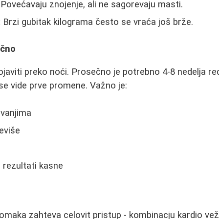
Povećavaju znojenje, ali ne sagorevaju masti.
:
Brzi gubitak kilograma često se vraća još brže.
učno
ojaviti preko noći. Prosečno je potrebno 4-8 nedelja r
 se vide prve promene. Važno je:
ivanjima
reviše
 rezultati kasne
omaka zahteva celovit pristup - kombinacju kardio vežb