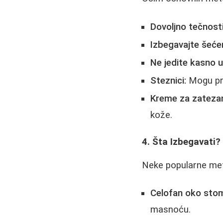
Dovoljno tečnosti
Izbegavajte šećer
Ne jedite kasno 
Steznici:
Mogu pri
Kreme za zatezan
kože.
4. Šta Izbegavati?
Neke popularne meto
Celofan oko sto
masnoću.