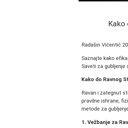
Kako 
Radašin Vićentić
20
Saznajte kako efika
Saveti za gubljenje 
Kako do Ravnog St
Ravan i zategnut st
pravilne ishrane, fi
metode za gubljenje 
1. Vežbanje za Ra