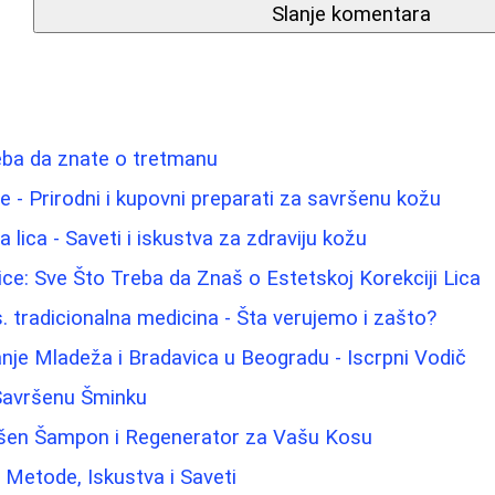
Slanje komentara
eba da znate o tretmanu
lice - Prirodni i kupovni preparati za savršenu kožu
lica - Saveti i iskustva za zdraviju kožu
ice: Sve Što Treba da Znaš o Estetskoj Korekciji Lica
s. tradicionalna medicina - Šta verujemo i zašto?
nje Mladeža i Bradavica u Beogradu - Iscrpni Vodič
 Savršenu Šminku
ršen Šampon i Regenerator za Vašu Kosu
: Metode, Iskustva i Saveti