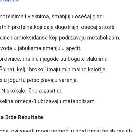
roteinima i vlaknima, smanjuju osećaj gladi.
etnih proteina koji daje dugotrajni osećaj sitosti.
eine i antioksidanse koji podržavaju metabolizam.
 voda u jabukama smanjuju apetit.
rovnice, maline i jagode su bogate vlaknima.
pinat, kelj i brokoli imaju minimalno kalorija.
i u jogurtu poboljšavaju varenje.
Niskokalorične a zasitne.
eline omega-3 ubrzavaju metabolizam.
za Brže Rezultate
a, ovi saveti mogu pomoći u postizanju boljih rezult