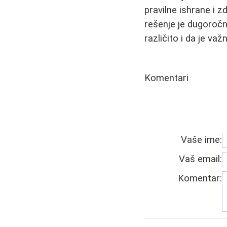
pravilne ishrane i zd
rešenje je dugoroč
različito i da je važ
Komentari
Vaše ime:
Vaš email:
Komentar: