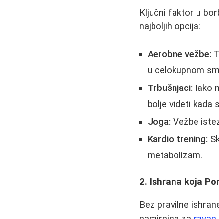
Ključni faktor u bo
najboljih opcija:
Aerobne vežbe:
T
u celokupnom sma
Trbušnjaci:
Iako n
bolje videti kada
Joga:
Vežbe istez
Kardio trening:
Sk
metabolizam.
2. Ishrana koja 
Bez pravilne ishrane
namirnice za
ravan