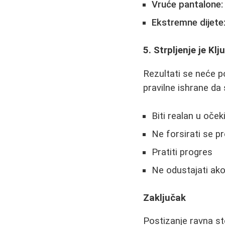
Vruće pantalone:
Ekstremne dijete
5. Strpljenje je Klj
Rezultati se neće p
pravilne ishrane da
Biti realan u oček
Ne forsirati se p
Pratiti progres
Ne odustajati ako
Zaključak
Postizanje ravna st