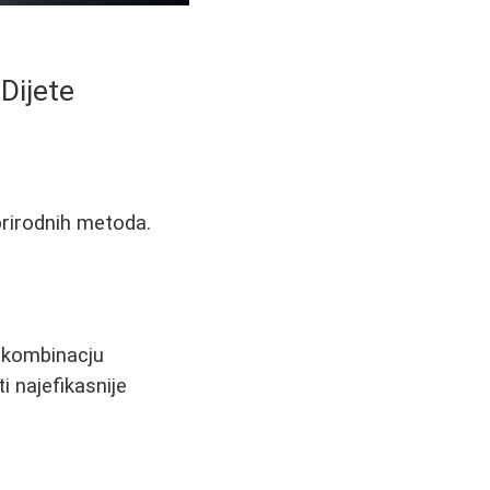
Dijete
prirodnih metoda.
a kombinacju
i najefikasnije