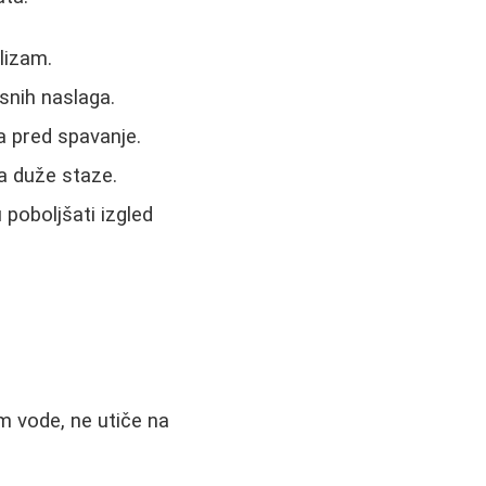
lizam.
snih naslaga.
a pred spavanje.
na duže staze.
poboljšati izgled
 vode, ne utiče na