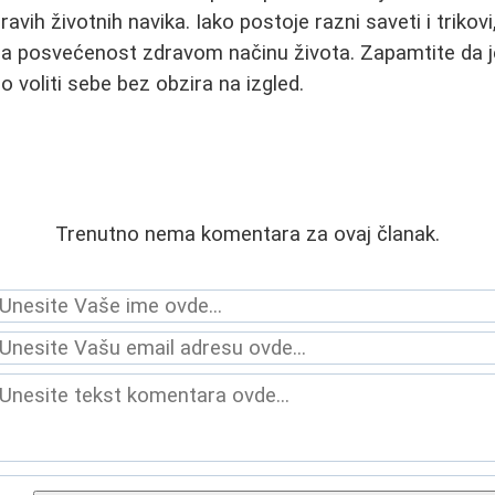
ravih životnih navika. Iako postoje razni saveti i trikovi
na posvećenost zdravom načinu života. Zapamtite da j
no voliti sebe bez obzira na izgled.
Trenutno nema komentara za ovaj članak.