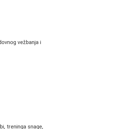
edovnog vežbanja i
i, treninga snage,