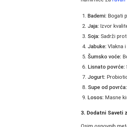
Bademi:
Bogati p
Jaja:
Izvor kvalit
Soja:
Sadrži prot
Jabuke:
Vlakna i
Šumsko voće:
Bo
Lisnato povrće:
Š
Jogurt:
Probiotic
Supe od povrća:
Losos:
Masne kis
3. Dodatni Saveti 
Osim osnovnih metod