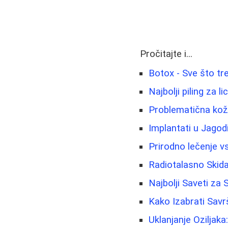
Pročitajte i...
Botox - Sve što tr
Najbolji piling za 
Problematična koža 
Implantati u Jagod
Prirodno lečenje v
Radiotalasno Skida
Najbolji Saveti za
Kako Izabrati Sav
Uklanjanje Oziljaka