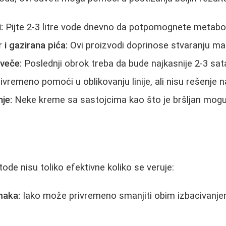
:
Pijte 2-3 litre vode dnevno da potpomognete metabo
 i gazirana pića:
Ovi proizvodi doprinose stvaranju ma
uveče:
Poslednji obrok treba da bude najkasnije 2-3 sat
vremeno pomoći u oblikovanju linije, ali nisu rešenje 
je:
Neke kreme sa sastojcima kao što je bršljan mogu 
de nisu toliko efektivne koliko se veruje:
maka:
Iako može privremeno smanjiti obim izbacivanjem