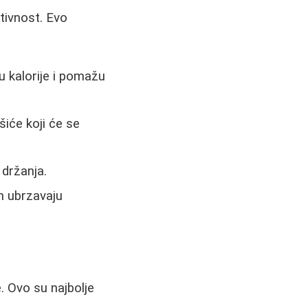
ktivnost. Evo
ju kalorije i pomažu
iće koji će se
držanja.
m ubrzavaju
e. Ovo su najbolje