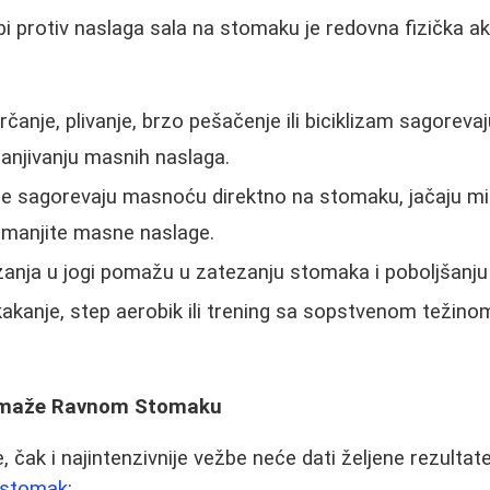
rbi protiv naslaga sala na stomaku je redovna fizička a
rčanje, plivanje, brzo pešačenje ili biciklizam sagoreva
njivanju masnih naslaga.
e sagorevaju masnoću direktno na stomaku, jačaju miš
 smanjite masne naslage.
anja u jogi pomažu u zatezanju stomaka i poboljšanju 
akanje, step aerobik ili trening sa sopstvenom težino
Pomaže Ravnom Stomaku
, čak i najintenzivnije vežbe neće dati željene rezultat
 stomak
: