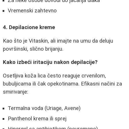
Za neke osobe dovodi do jačanja dlaka
Vremenski zahtevno
4. Depilacione kreme
Kao što je Vitaskin, ali imajte na umu da deluju
površinski, slično brijanju.
Kako izbeći iritaciju nakon depilacije?
Osetljiva koža lica često reaguje crvenilom,
bubuljicama ili čak opekotinama. Efikasni načini za
smirivanje:
Termalna voda (Uriage, Avene)
Panthenol krema ili sprej
Hipergel sa antibiotikom (povremeno)