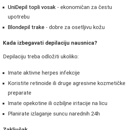
UniDepil topli vosak
- ekonomičan za čestu
upotrebu
Blondepil trake
- dobre za osetljivu kožu
Kada izbegavati depilaciju nausnica?
Depilaciju treba odložiti ukoliko:
Imate aktivne herpes infekcije
Koristite retinoide ili druge agresivne kozmetičke
preparate
Imate opekotine ili ozbiljne iritacije na licu
Planirate izlaganje suncu narednih 24h
Zaključak