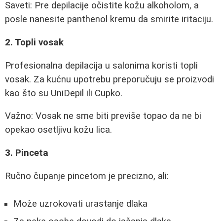
Saveti: Pre depilacije očistite kožu alkoholom, a
posle nanesite panthenol kremu da smirite iritaciju.
2. Topli vosak
Profesionalna depilacija u salonima koristi topli
vosak. Za kućnu upotrebu preporučuju se proizvodi
kao što su UniDepil ili Cupko.
Važno: Vosak ne sme biti previše topao da ne bi
opekao osetljivu kožu lica.
3. Pinceta
Ručno čupanje pincetom je precizno, ali:
Može uzrokovati urastanje dlaka