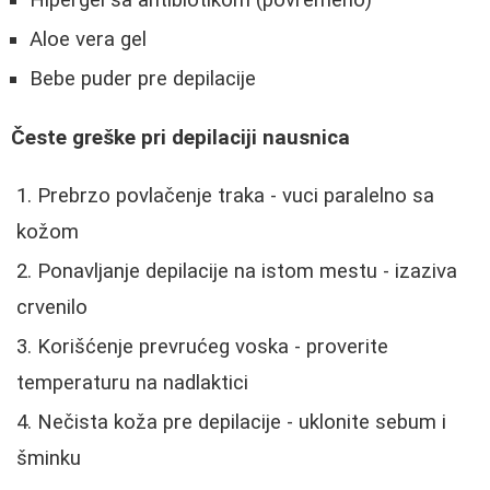
Aloe vera gel
Bebe puder pre depilacije
Česte greške pri depilaciji nausnica
Prebrzo povlačenje traka - vuci paralelno sa
kožom
Ponavljanje depilacije na istom mestu - izaziva
crvenilo
Korišćenje prevrućeg voska - proverite
temperaturu na nadlaktici
Nečista koža pre depilacije - uklonite sebum i
šminku