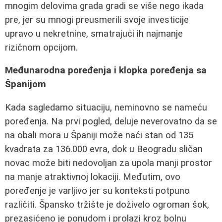
mnogim delovima grada gradi se više nego ikada
pre, jer su mnogi preusmerili svoje investicije
upravo u nekretnine, smatrajući ih najmanje
rizičnom opcijom.
Međunarodna poređenja i klopka poređenja sa
Španijom
Kada sagledamo situaciju, neminovno se nameću
poređenja. Na prvi pogled, deluje neverovatno da se
na obali mora u Španiji može naći stan od 135
kvadrata za 136.000 evra, dok u Beogradu sličan
novac može biti nedovoljan za upola manji prostor
na manje atraktivnoj lokaciji. Međutim, ovo
poređenje je varljivo jer su konteksti potpuno
različiti. Špansko tržište je doživelo ogroman šok,
prezasićeno je ponudom i prolazi kroz bolnu