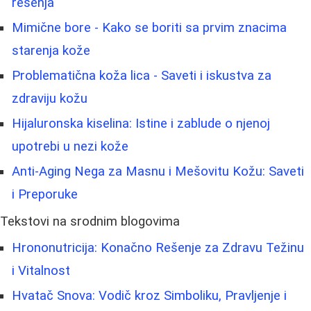
rešenja
Mimične bore - Kako se boriti sa prvim znacima
starenja kože
Problematična koža lica - Saveti i iskustva za
zdraviju kožu
Hijaluronska kiselina: Istine i zablude o njenoj
upotrebi u nezi kože
Anti-Aging Nega za Masnu i Mešovitu Kožu: Saveti
i Preporuke
Tekstovi na srodnim blogovima
Hrononutricija: Konačno Rešenje za Zdravu Težinu
i Vitalnost
Hvatač Snova: Vodič kroz Simboliku, Pravljenje i