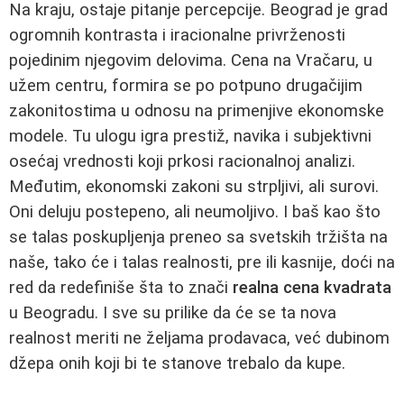
Na kraju, ostaje pitanje percepcije. Beograd je grad
ogromnih kontrasta i iracionalne privrženosti
pojedinim njegovim delovima. Cena na Vračaru, u
užem centru, formira se po potpuno drugačijim
zakonitostima u odnosu na primenjive ekonomske
modele. Tu ulogu igra prestiž, navika i subjektivni
osećaj vrednosti koji prkosi racionalnoj analizi.
Međutim, ekonomski zakoni su strpljivi, ali surovi.
Oni deluju postepeno, ali neumoljivo. I baš kao što
se talas poskupljenja preneo sa svetskih tržišta na
naše, tako će i talas realnosti, pre ili kasnije, doći na
red da redefiniše šta to znači
realna cena kvadrata
u Beogradu. I sve su prilike da će se ta nova
realnost meriti ne željama prodavaca, već dubinom
džepa onih koji bi te stanove trebalo da kupe.