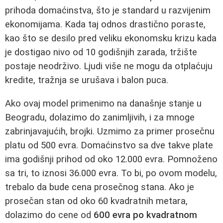
prihoda domaćinstva, što je standard u razvijenim
ekonomijama. Kada taj odnos drastično poraste,
kao što se desilo pred veliku ekonomsku krizu kada
je dostigao nivo od 10 godišnjih zarada, tržište
postaje neodrživo. Ljudi više ne mogu da otplaćuju
kredite, tražnja se urušava i balon puca.
Ako ovaj model primenimo na današnje stanje u
Beogradu, dolazimo do zanimljivih, i za mnoge
zabrinjavajućih, brojki. Uzmimo za primer prosečnu
platu od 500 evra. Domaćinstvo sa dve takve plate
ima godišnji prihod od oko 12.000 evra. Pomnoženo
sa tri, to iznosi 36.000 evra. To bi, po ovom modelu,
trebalo da bude cena prosečnog stana. Ako je
prosečan stan od oko 60 kvadratnih metara,
dolazimo do cene od
600 evra po kvadratnom