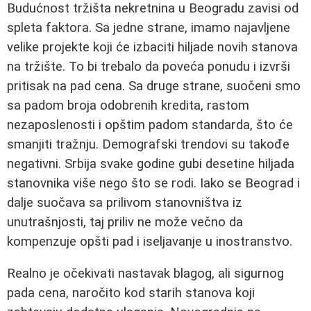
Budućnost tržišta nekretnina u Beogradu zavisi od
spleta faktora. Sa jedne strane, imamo najavljene
velike projekte koji će izbaciti hiljade novih stanova
na tržište. To bi trebalo da poveća ponudu i izvrši
pritisak na pad cena. Sa druge strane, suočeni smo
sa padom broja odobrenih kredita, rastom
nezaposlenosti i opštim padom standarda, što će
smanjiti tražnju. Demografski trendovi su takođe
negativni. Srbija svake godine gubi desetine hiljada
stanovnika više nego što se rodi. Iako se Beograd i
dalje suočava sa prilivom stanovništva iz
unutrašnjosti, taj priliv ne može večno da
kompenzuje opšti pad i iseljavanje u inostranstvo.
Realno je očekivati nastavak blagog, ali sigurnog
pada cena, naročito kod starih stanova koji