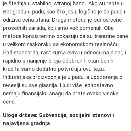
je štednja u stabilnoj stranoj banci. Ako su rente u
Beogradu u padu, kao što jesu, logično je da pada i
održiva cena stana. Druga metoda je odnos cene i
prosečnih zarada, koji smo već pomenuli. Obe
metode konzistentno pokazuju da su trenutne cene
u velikom raskoraku sa ekonomskom realnošću.
Pad standarda, rast kursa evra u odnosu na dinar, i
rapidno smanjenje broja odobrenih stambenih
kredita samo dodatno potvrđuju ovu tezu.
Industrijska proizvodnja je u padu, a upozorenja o
recesiji su sve glasnija. Ljudi više jednostavno
nemaju finansijsku snagu da prate ovako visoke
cene.
Uloga države: Subvencije, socijalni stanovi i
najavljena gradnja