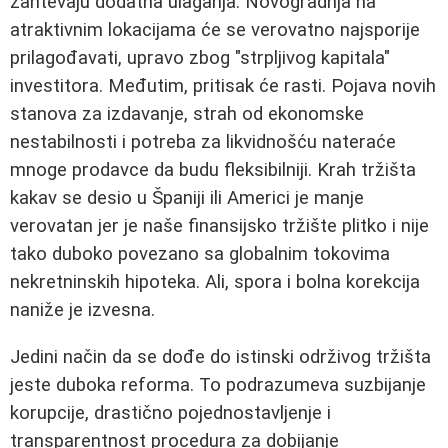
zahtevaju dodatna ulaganja. Novogradnja na
atraktivnim lokacijama će se verovatno najsporije
prilagođavati, upravo zbog "strpljivog kapitala"
investitora. Međutim, pritisak će rasti. Pojava novih
stanova za izdavanje, strah od ekonomske
nestabilnosti i potreba za likvidnošću nateraće
mnoge prodavce da budu fleksibilniji. Krah tržišta
kakav se desio u Španiji ili Americi je manje
verovatan jer je naše finansijsko tržište plitko i nije
tako duboko povezano sa globalnim tokovima
nekretninskih hipoteka. Ali, spora i bolna korekcija
naniže je izvesna.
Jedini način da se dođe do istinski održivog tržišta
jeste duboka reforma. To podrazumeva suzbijanje
korupcije, drastično pojednostavljenje i
transparentnost procedura za dobijanje