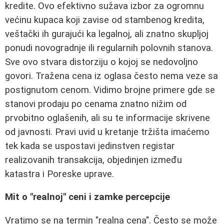
kredite. Ovo efektivno sužava izbor za ogromnu
većinu kupaca koji zavise od stambenog kredita,
veštački ih gurajući ka legalnoj, ali znatno skupljoj
ponudi novogradnje ili regularnih polovnih stanova.
Sve ovo stvara distorziju o kojoj se nedovoljno
govori. Tražena cena iz oglasa često nema veze sa
postignutom cenom. Vidimo brojne primere gde se
stanovi prodaju po cenama znatno nižim od
prvobitno oglašenih, ali su te informacije skrivene
od javnosti. Pravi uvid u kretanje tržišta imaćemo
tek kada se uspostavi jedinstven registar
realizovanih transakcija, objedinjen između
katastra i Poreske uprave.
Mit o "realnoj" ceni i zamke percepcije
Vratimo se na termin "realna cena". Često se može