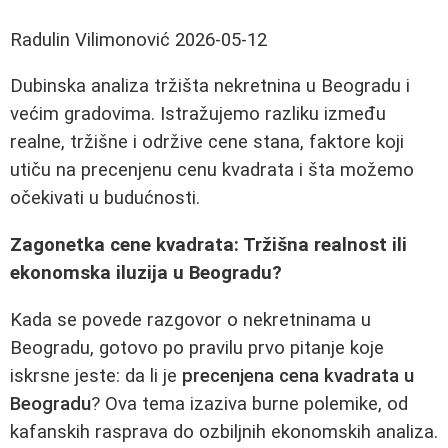
Radulin Vilimonović
2026-05-12
Dubinska analiza tržišta nekretnina u Beogradu i
većim gradovima. Istražujemo razliku između
realne, tržišne i održive cene stana, faktore koji
utiču na precenjenu cenu kvadrata i šta možemo
očekivati u budućnosti.
Zagonetka cene kvadrata: Tržišna realnost ili
ekonomska iluzija u Beogradu?
Kada se povede razgovor o nekretninama u
Beogradu, gotovo po pravilu prvo pitanje koje
iskrsne jeste: da li je
precenjena cena kvadrata u
Beogradu
? Ova tema izaziva burne polemike, od
kafanskih rasprava do ozbiljnih ekonomskih analiza.