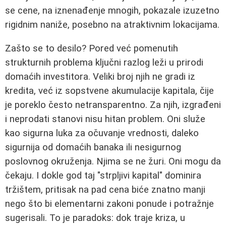
se cene, na iznenađenje mnogih, pokazale izuzetno
rigidnim naniže, posebno na atraktivnim lokacijama.
Zašto se to desilo? Pored već pomenutih
strukturnih problema ključni razlog leži u prirodi
domaćih investitora. Veliki broj njih ne gradi iz
kredita, već iz sopstvene akumulacije kapitala, čije
je poreklo često netransparentno. Za njih, izgrađeni
i neprodati stanovi nisu hitan problem. Oni služe
kao sigurna luka za očuvanje vrednosti, daleko
sigurnija od domaćih banaka ili nesigurnog
poslovnog okruženja. Njima se ne žuri. Oni mogu da
čekaju. I dokle god taj "strpljivi kapital" dominira
tržištem, pritisak na pad cena biće znatno manji
nego što bi elementarni zakoni ponude i potražnje
sugerisali. To je paradoks: dok traje kriza, u