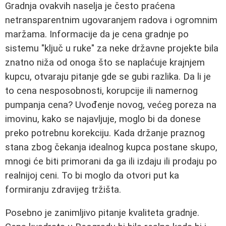
Gradnja ovakvih naselja je često praćena
netransparentnim ugovaranjem radova i ogromnim
maržama. Informacije da je cena gradnje po
sistemu "ključ u ruke" za neke državne projekte bila
znatno niža od onoga što se naplaćuje krajnjem
kupcu, otvaraju pitanje gde se gubi razlika. Da li je
to cena nesposobnosti, korupcije ili namernog
pumpanja cena? Uvođenje novog, većeg poreza na
imovinu, kako se najavljuje, moglo bi da donese
preko potrebnu korekciju. Kada držanje praznog
stana zbog čekanja idealnog kupca postane skupo,
mnogi će biti primorani da ga ili izdaju ili prodaju po
realnijoj ceni. To bi moglo da otvori put ka
formiranju zdravijeg tržišta.
Posebno je zanimljivo pitanje kvaliteta gradnje.