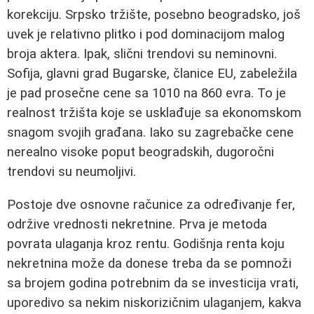
korekciju. Srpsko tržište, posebno beogradsko, još
uvek je relativno plitko i pod dominacijom malog
broja aktera. Ipak, slični trendovi su neminovni.
Sofija, glavni grad Bugarske, članice EU, zabeležila
je pad prosečne cene sa 1010 na 860 evra. To je
realnost tržišta koje se usklađuje sa ekonomskom
snagom svojih građana. Iako su zagrebačke cene
nerealno visoke poput beogradskih, dugoročni
trendovi su neumoljivi.
Postoje dve osnovne računice za određivanje fer,
održive vrednosti nekretnine. Prva je metoda
povrata ulaganja kroz rentu. Godišnja renta koju
nekretnina može da donese treba da se pomnoži
sa brojem godina potrebnim da se investicija vrati,
uporedivo sa nekim niskorizičnim ulaganjem, kakva