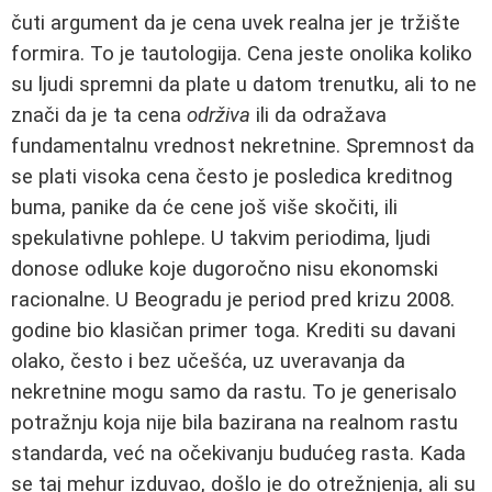
čuti argument da je cena uvek realna jer je tržište
formira. To je tautologija. Cena jeste onolika koliko
su ljudi spremni da plate u datom trenutku, ali to ne
znači da je ta cena
održiva
ili da odražava
fundamentalnu vrednost nekretnine. Spremnost da
se plati visoka cena često je posledica kreditnog
buma, panike da će cene još više skočiti, ili
spekulativne pohlepe. U takvim periodima, ljudi
donose odluke koje dugoročno nisu ekonomski
racionalne. U Beogradu je period pred krizu 2008.
godine bio klasičan primer toga. Krediti su davani
olako, često i bez učešća, uz uveravanja da
nekretnine mogu samo da rastu. To je generisalo
potražnju koja nije bila bazirana na realnom rastu
standarda, već na očekivanju budućeg rasta. Kada
se taj mehur izduvao, došlo je do otrežnjenja, ali su