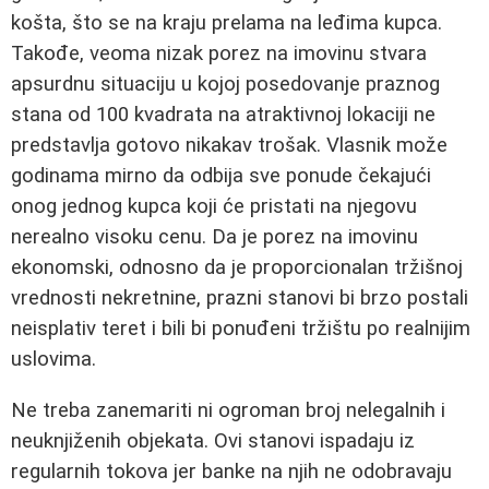
košta, što se na kraju prelama na leđima kupca.
Takođe, veoma nizak porez na imovinu stvara
apsurdnu situaciju u kojoj posedovanje praznog
stana od 100 kvadrata na atraktivnoj lokaciji ne
predstavlja gotovo nikakav trošak. Vlasnik može
godinama mirno da odbija sve ponude čekajući
onog jednog kupca koji će pristati na njegovu
nerealno visoku cenu. Da je porez na imovinu
ekonomski, odnosno da je proporcionalan tržišnoj
vrednosti nekretnine, prazni stanovi bi brzo postali
neisplativ teret i bili bi ponuđeni tržištu po realnijim
uslovima.
Ne treba zanemariti ni ogroman broj nelegalnih i
neuknjiženih objekata. Ovi stanovi ispadaju iz
regularnih tokova jer banke na njih ne odobravaju