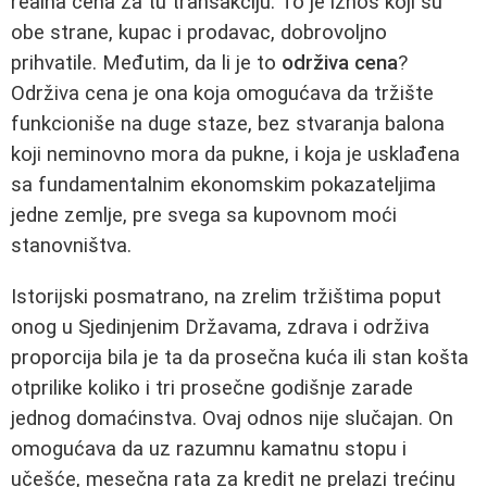
realna cena za tu transakciju. To je iznos koji su
obe strane, kupac i prodavac, dobrovoljno
prihvatile. Međutim, da li je to
održiva cena
?
Održiva cena je ona koja omogućava da tržište
funkcioniše na duge staze, bez stvaranja balona
koji neminovno mora da pukne, i koja je usklađena
sa fundamentalnim ekonomskim pokazateljima
jedne zemlje, pre svega sa kupovnom moći
stanovništva.
Istorijski posmatrano, na zrelim tržištima poput
onog u Sjedinjenim Državama, zdrava i održiva
proporcija bila je ta da prosečna kuća ili stan košta
otprilike koliko i tri prosečne godišnje zarade
jednog domaćinstva. Ovaj odnos nije slučajan. On
omogućava da uz razumnu kamatnu stopu i
učešće, mesečna rata za kredit ne prelazi trećinu