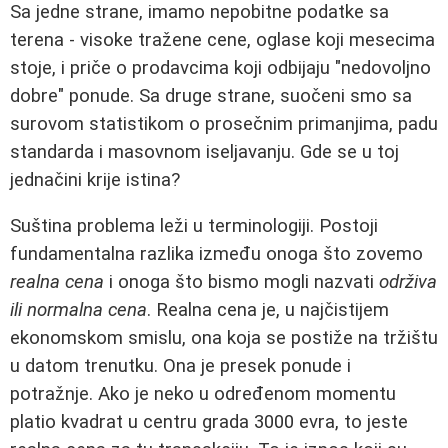
Sa jedne strane, imamo nepobitne podatke sa
terena - visoke tražene cene, oglase koji mesecima
stoje, i priče o prodavcima koji odbijaju "nedovoljno
dobre" ponude. Sa druge strane, suočeni smo sa
surovom statistikom o prosečnim primanjima, padu
standarda i masovnom iseljavanju. Gde se u toj
jednačini krije istina?
Suština problema leži u terminologiji. Postoji
fundamentalna razlika između onoga što zovemo
realna cena
i onoga što bismo mogli nazvati
održiva
ili normalna cena
. Realna cena je, u najčistijem
ekonomskom smislu, ona koja se postiže na tržištu
u datom trenutku. Ona je presek ponude i
potražnje. Ako je neko u određenom momentu
platio kvadrat u centru grada 3000 evra, to jeste