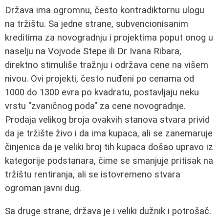
Država ima ogromnu, često kontradiktornu ulogu
na tržištu. Sa jedne strane, subvencionisanim
kreditima za novogradnju i projektima poput onog u
naselju na Vojvode Stepe ili Dr Ivana Ribara,
direktno stimuliše tražnju i održava cene na višem
nivou. Ovi projekti, često nuđeni po cenama od
1000 do 1300 evra po kvadratu, postavljaju neku
vrstu "zvaničnog poda" za cene novogradnje.
Prodaja velikog broja ovakvih stanova stvara privid
da je tržište živo i da ima kupaca, ali se zanemaruje
činjenica da je veliki broj tih kupaca došao upravo iz
kategorije podstanara, čime se smanjuje pritisak na
tržištu rentiranja, ali se istovremeno stvara
ogroman javni dug.
Sa druge strane, država je i veliki dužnik i potrošač.