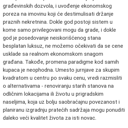
građevinskih dozvola, i uvođenje ekonomskog
poreza na imovinu koji će destimulisati držanje
praznih nekretnina. Dokle god postoji sistem u
kome samo privilegovani mogu da grade, i dokle
god je posedovanje neiskorišćenog stana
besplatan luksuz, ne možemo očekivati da se cene
usklade sa realnom ekonomskom snagom
građana. Takođe, promena paradigme kod samih
kupaca je neophodna. Umesto jurnjave za skupim
kvadratom u centru po svaku cenu, vredi razmisliti
o alternativama - renoviranju starih stanova na
odličnim lokacijama ili životu u prigradskim
naseljima, koja uz bolju saobraćajnu povezanost i
planiranu izgradnju pratećih sadržaja mogu ponuditi
daleko veći kvalitet života za isti novac.