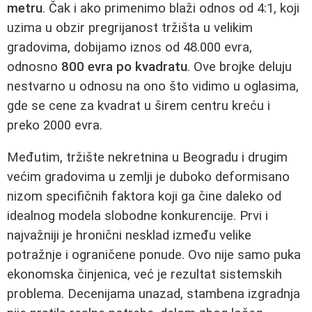
metru
. Čak i ako primenimo blaži odnos od 4:1, koji
uzima u obzir pregrijanost tržišta u velikim
gradovima, dobijamo iznos od 48.000 evra,
odnosno
800 evra po kvadratu
. Ove brojke deluju
nestvarno u odnosu na ono što vidimo u oglasima,
gde se cene za kvadrat u širem centru kreću i
preko 2000 evra.
Međutim, tržište nekretnina u Beogradu i drugim
većim gradovima u zemlji je duboko deformisano
nizom specifičnih faktora koji ga čine daleko od
idealnog modela slobodne konkurencije. Prvi i
najvažniji je hronični nesklad između velike
potražnje i ograničene ponude. Ovo nije samo puka
ekonomska činjenica, već je rezultat sistemskih
problema. Decenijama unazad, stambena izgradnja