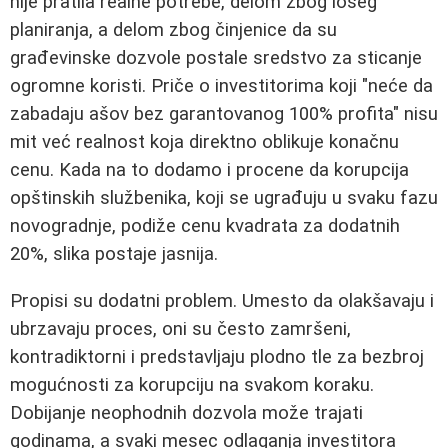
nije pratila realne potrebe, delom zbog lošeg
planiranja, a delom zbog činjenice da su
građevinske dozvole postale sredstvo za sticanje
ogromne koristi. Priče o investitorima koji "neće da
zabadaju ašov bez garantovanog 100% profita" nisu
mit već realnost koja direktno oblikuje konačnu
cenu. Kada na to dodamo i procene da korupcija
opštinskih službenika, koji se ugrađuju u svaku fazu
novogradnje, podiže cenu kvadrata za dodatnih
20%, slika postaje jasnija.
Propisi su dodatni problem. Umesto da olakšavaju i
ubrzavaju proces, oni su često zamršeni,
kontradiktorni i predstavljaju plodno tle za bezbroj
mogućnosti za korupciju na svakom koraku.
Dobijanje neophodnih dozvola može trajati
godinama, a svaki mesec odlaganja investitora