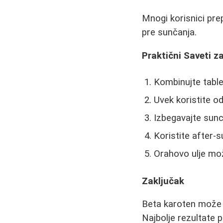
Mnogi korisnici pr
pre sunčanja.
Praktični Saveti z
Kombinujte tabl
Uvek koristite od
Izbegavajte sun
Koristite after-
Orahovo ulje mož
Zaključak
Beta karoten može b
Najbolje rezultate 