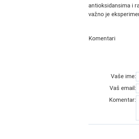
antioksidansima i r
važno je eksperimen
Komentari
Vaše ime:
Vaš email:
Komentar: