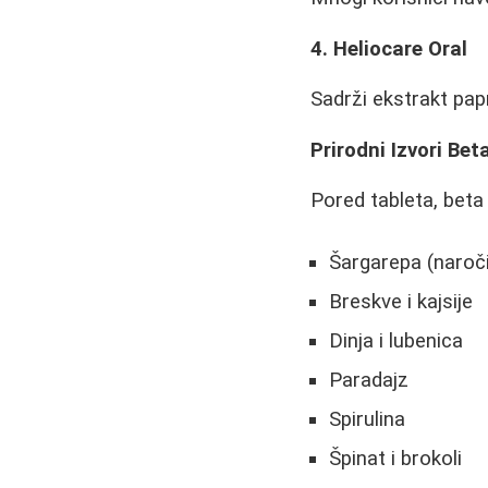
4. Heliocare Oral
Sadrži ekstrakt pap
Prirodni Izvori Be
Pored tableta, beta
Šargarepa (naroč
Breskve i kajsije
Dinja i lubenica
Paradajz
Spirulina
Špinat i brokoli