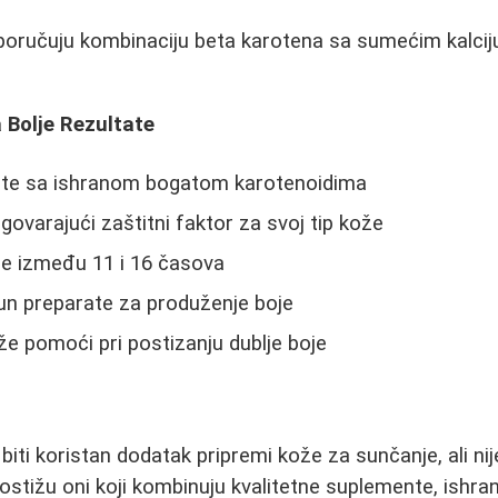
eporučuju kombinaciju beta karotena sa sumećim kalc
a Bolje Rezultate
ete sa ishranom bogatom karotenoidima
govarajući zaštitni faktor za svoj tip kože
ce između 11 i 16 časova
sun preparate za produženje boje
e pomoći pri postizanju dublje boje
iti koristan dodatak pripremi kože za sunčanje, ali ni
postižu oni koji kombinuju kvalitetne suplemente, ishr