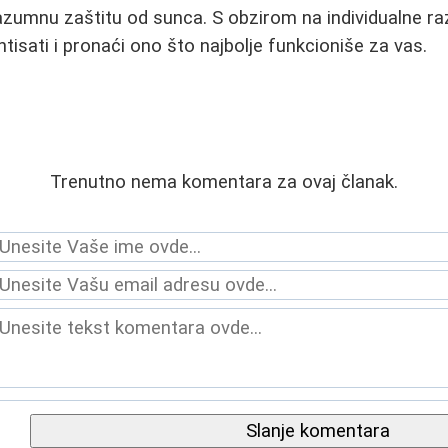
azumnu zaštitu od sunca. S obzirom na individualne razl
tisati i pronaći ono što najbolje funkcioniše za vas.
Trenutno nema komentara za ovaj članak.
Slanje komentara