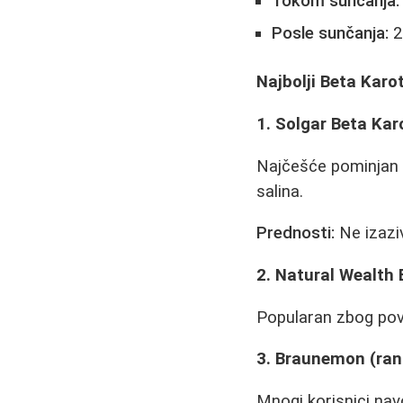
Tokom sunčanja:
Posle sunčanja:
2
Najbolji Beta Karo
1. Solgar Beta Kar
Najčešće pominjan u
salina.
Prednosti:
Ne izazi
2. Natural Wealth
Popularan zbog povo
3. Braunemon (rani
Mnogi korisnici nav