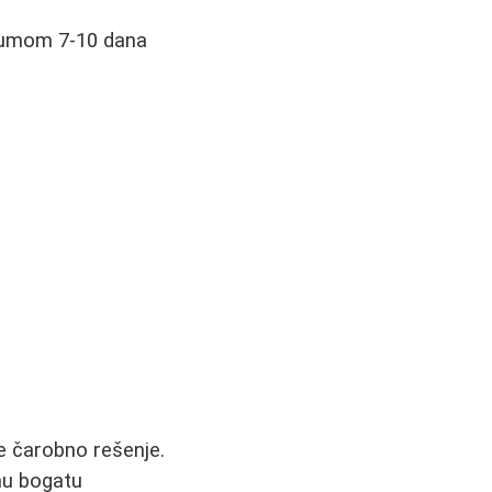
ijumom 7-10 dana
je čarobno rešenje.
anu bogatu