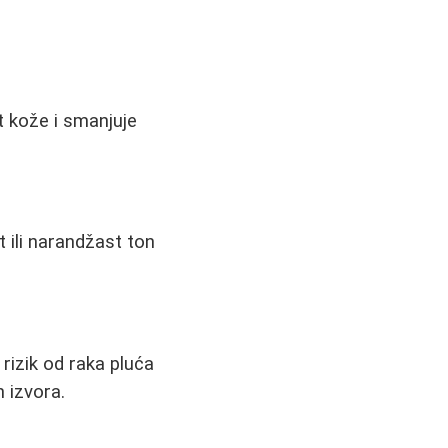
 kože i smanjuje
ili narandžast ton
rizik od raka pluća
 izvora.