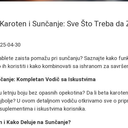
Karoten i Sunčanje: Sve Što Treba da
25-04-30
tablete zaista pomažu pri sunčanju? Saznajte kako funk
o ih koristiti i kako kombinovati sa ishranom za savrše
nčanje: Kompletan Vodič sa Iskustvima
u letnju boju bez opasnih opekotina? Da li beta karoten
ajbolje? U ovom detaljnom vodiču otkrivamo sve o prip
 suplementima i iskustvima korisnika.
n i Kako Deluje na Sunčanje?