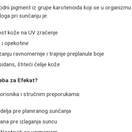
rodni pigment iz grupe karotenoida koji se u organizmu
oga pri sunčanju je:
ost kože na UV zračenje
 i opekotine
anju ravnomernije i trajnije preplanule boje
idans, štiteći ćelije kože
eba za Efekat?
orisnika i stručnim preporukama:
delja pre planiranog sunčanja
ana pre izlaganja suncu