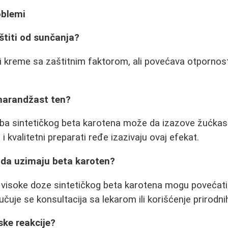
oblemi
 štiti od sunčanja?
kreme sa zaštitnim faktorom, ali povećava otpornost
 narandžast ten?
a sintetičkog beta karotena može da izazove žućkast 
 i kvalitetni preparati ređe izazivaju ovaj efekat.
 da uzimaju beta karoten?
 visoke doze sintetičkog beta karotena mogu povećati 
čuje se konsultacija sa lekarom ili korišćenje prirodnih
ske reakcije?