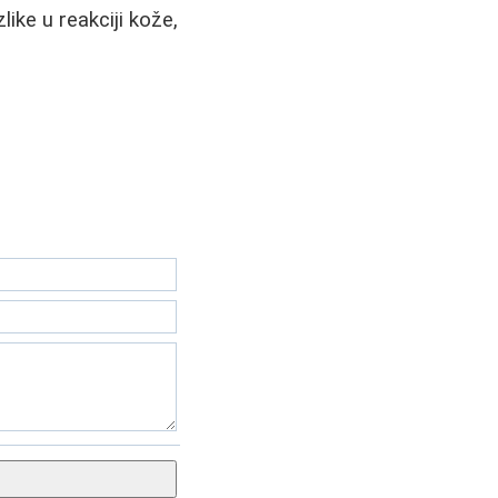
ike u reakciji kože,