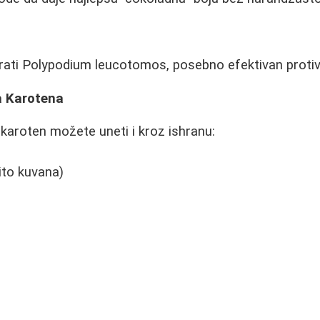
rati Polypodium leucotomos, posebno efektivan protiv 
ta Karotena
 karoten možete uneti i kroz ishranu:
ito kuvana)