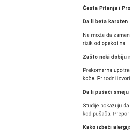
Česta Pitanja i Pr
Da li beta karoten
Ne može da zameni 
rizik od opekotina.
Zašto neki dobiju
Prekomerna upotreb
kože. Prirodni izvori
Da li pušači smeju
Studije pokazuju da
kod pušača. Preporu
Kako izbeći alergij