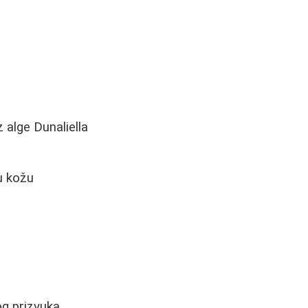
 alge Dunaliella
u kožu
g prizvuka.