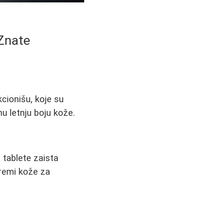
 Znate
cionišu, koje su
nu letnju boju kože.
 tablete zaista
remi kože za