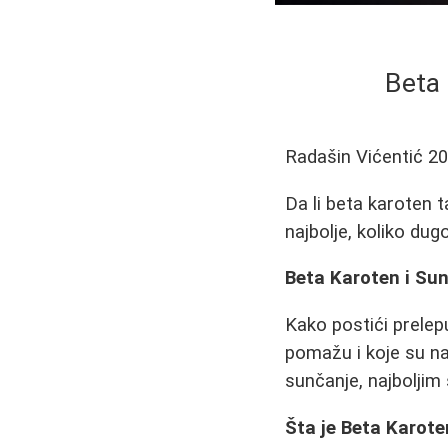
Beta 
Radašin Vićentić
20
Da li beta karoten 
najbolje, koliko dug
Beta Karoten i Su
Kako postići prelep
pomažu i koje su n
sunčanje, najboljim
Šta je Beta Karote