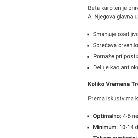
Beta karoten je pri
A. Njegova glavna ul
Smanjuje osetljiv
Sprečava crvenilo
Pomaže pri postiz
Deluje kao antioks
Koliko Vremena Tr
Prema iskustvima k
Optimalno:
4-6 ne
Minimum:
10-14 d