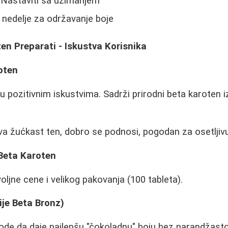
Nastaviti sa uzimanjem
 nedelje za održavanje boje
ten Preparati - Iskustva Korisnika
oten
 pozitivnim iskustvima. Sadrži prirodni beta karoten iz
va žućkast ten, dobro se podnosi, pogodan za osetljiv
 Beta Karoten
ljne cene i velikog pakovanja (100 tableta).
je Beta Bronz)
ode da daje najlepšu "čokoladnu" boju bez narandžasto