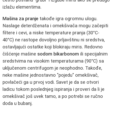
izlažu elementima.
Mašina za pranje
takođe igra ogromnu ulogu.
Naslage deterdženata i omekšivača mogu začepiti
filtere i cevi, a niske temperature pranja (30°C-
40°C) ne rastope dovoljno prljavštinu ni sredstva,
ostavljajući ostatke koji blokiraju miris. Redovno
čišćenje mašine
sodom bikarbonom
ili specijalnim
sredstvima na visokim temperaturama (90°C) sa
uključenom centrifugom je neophodno. Takođe,
neke mašine jednostavno "pojedu" omekšivač,
povlačeći ga u prvoj vodi. Savet je da se otvori
ladicu tokom poslednjeg ispiranja i proveri da li je
omekšivač još uvek tamo, a po potrebi se ručno
doda u bubanj.