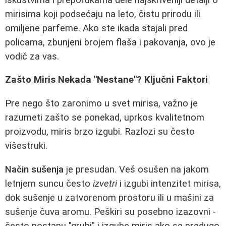
mirisima koji podsećaju na leto, čistu prirodu ili
omiljene parfeme. Ako ste ikada stajali pred
policama, zbunjeni brojem flaša i pakovanja, ovo je
vodič za vas.
Zašto Miris Nekada "Nestane"? Ključni Faktori
Pre nego što zaronimo u svet mirisa, važno je
razumeti zašto se ponekad, uprkos kvalitetnom
proizvodu, miris brzo izgubi. Razlozi su često
višestruki.
Način sušenja
je presudan. Veš osušen na jakom
letnjem suncu često
izvetri
i izgubi intenzitet mirisa,
dok sušenje u zatvorenom prostoru ili u mašini za
sušenje čuva aromu. Peškiri su posebno izazovni -
često postanu "grubi" i izgube miris ako se predugo