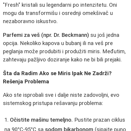
"Fresh" kristali su legendarni po intenzitetu. Oni
mogu da transformišu i osrednji omekšivač u
nezaboravno iskustvo.
Parfemi za veš (npr. Dr. Beckmann)
su još jedna
opcija. Nekoliko kapova u bubanj ili na veš pre
peglanja može produbiti i produžiti miris. Međutim,
zahtevaju pažljivo doziranje kako ne bi bili prejaki.
Šta da Radim Ako se Miris Ipak Ne Zadrži?
Rešenja Problema
Ako ste isprobali sve i dalje niste zadovoljni, evo
sistemskog pristupa rešavanju problema:
Očistite mašinu temeljno.
Pustite prazan ciklus
na 90°C-95°C sa
sodom bikarbonom
(sipajte puno