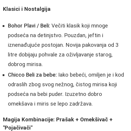
Klasici i Nostalgija
Bohor Plavi / Beli:
Večiti klasik koji mnoge
podseća na detinjstvo. Pouzdan, jeftin i
iznenađujuće postojan. Novija pakovanja od 3
litre dobijaju pohvale za oživljavanje starog,
dobrog mirisa.
Chicco Beli za bebe:
Iako bebeći, omiljen je i kod
odraslih zbog svog nežnog, čistog mirisa koji
podseća na bebi puder. Izuzetno dobro
omekšava i miris se lepo zadržava.
Magija Kombinacije: Prašak + Omekšivač +
"Pojačivači"