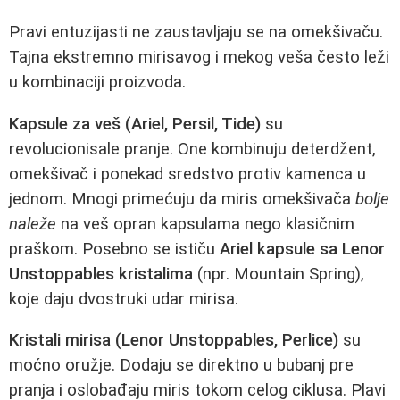
Pravi entuzijasti ne zaustavljaju se na omekšivaču.
Tajna ekstremno mirisavog i mekog veša često leži
u kombinaciji proizvoda.
Kapsule za veš (Ariel, Persil, Tide)
su
revolucionisale pranje. One kombinuju deterdžent,
omekšivač i ponekad sredstvo protiv kamenca u
jednom. Mnogi primećuju da miris omekšivača
bolje
naleže
na veš opran kapsulama nego klasičnim
praškom. Posebno se ističu
Ariel kapsule sa Lenor
Unstoppables kristalima
(npr. Mountain Spring),
koje daju dvostruki udar mirisa.
Kristali mirisa (Lenor Unstoppables, Perlice)
su
moćno oružje. Dodaju se direktno u bubanj pre
pranja i oslobađaju miris tokom celog ciklusa. Plavi