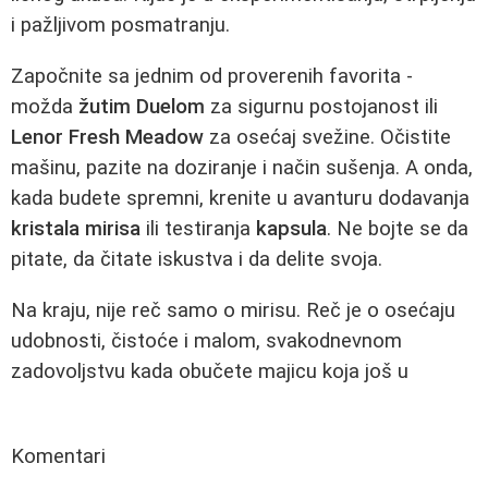
i pažljivom posmatranju.
Započnite sa jednim od proverenih favorita -
možda
žutim Duelom
za sigurnu postojanost ili
Lenor Fresh Meadow
za osećaj svežine. Očistite
mašinu, pazite na doziranje i način sušenja. A onda,
kada budete spremni, krenite u avanturu dodavanja
kristala mirisa
ili testiranja
kapsula
. Ne bojte se da
pitate, da čitate iskustva i da delite svoja.
Na kraju, nije reč samo o mirisu. Reč je o osećaju
udobnosti, čistoće i malom, svakodnevnom
zadovoljstvu kada obučete majicu koja još u
Komentari