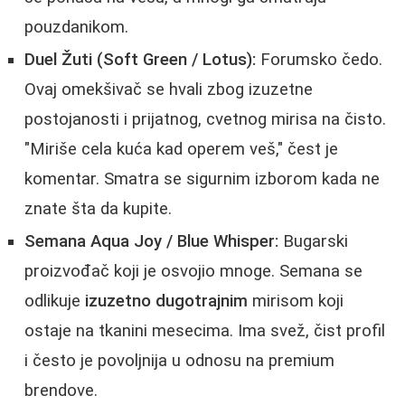
pouzdanikom.
Duel Žuti (Soft Green / Lotus):
Forumsko čedo.
Ovaj omekšivač se hvali zbog izuzetne
postojanosti i prijatnog, cvetnog mirisa na čisto.
"Miriše cela kuća kad operem veš," čest je
komentar. Smatra se sigurnim izborom kada ne
znate šta da kupite.
Semana Aqua Joy / Blue Whisper:
Bugarski
proizvođač koji je osvojio mnoge. Semana se
odlikuje
izuzetno dugotrajnim
mirisom koji
ostaje na tkanini mesecima. Ima svež, čist profil
i često je povoljnija u odnosu na premium
brendove.