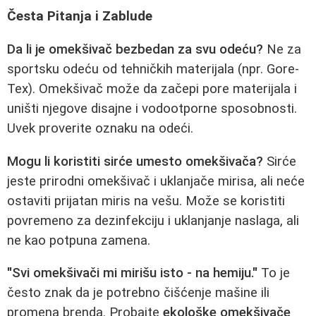
Česta Pitanja i Zablude
Da li je omekšivač bezbedan za svu odeću?
Ne za
sportsku odeću od tehničkih materijala (npr. Gore-
Tex). Omekšivač može da začepi pore materijala i
uništi njegove disajne i vodootporne sposobnosti.
Uvek proverite oznaku na odeći.
Mogu li koristiti sirće umesto omekšivača?
Sirće
jeste prirodni omekšivač i uklanjače mirisa, ali neće
ostaviti prijatan miris na vešu. Može se koristiti
povremeno za dezinfekciju i uklanjanje naslaga, ali
ne kao potpuna zamena.
"Svi omekšivači mi mirišu isto - na hemiju."
To je
često znak da je potrebno čišćenje mašine ili
promena brenda. Probajte
ekološke omekšivače