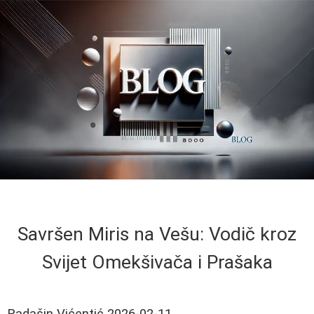
Savršen Miris na Vešu: Vodič kroz
Svijet Omekšivača i Prašaka
Radašin Vićentić
2026-02-11