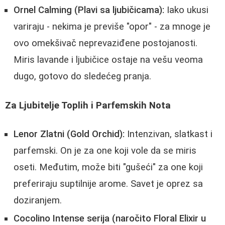
Ornel Calming (Plavi sa ljubičicama):
Iako ukusi
variraju - nekima je previše "opor" - za mnoge je
ovo omekšivač neprevaziđene postojanosti.
Miris lavande i ljubičice ostaje na vešu veoma
dugo, gotovo do sledećeg pranja.
Za Ljubitelje Toplih i Parfemskih Nota
Lenor Zlatni (Gold Orchid):
Intenzivan, slatkast i
parfemski. On je za one koji vole da se miris
oseti. Međutim, može biti "gušeći" za one koji
preferiraju suptilnije arome. Savet je oprez sa
doziranjem.
Cocolino Intense serija (naročito Floral Elixir u