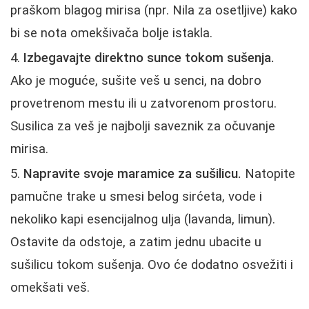
praškom blagog mirisa (npr. Nila za osetljive) kako
bi se nota omekšivača bolje istakla.
Izbegavajte direktno sunce tokom sušenja.
Ako je moguće, sušite veš u senci, na dobro
provetrenom mestu ili u zatvorenom prostoru.
Susilica za veš je najbolji saveznik za očuvanje
mirisa.
Napravite svoje maramice za sušilicu.
Natopite
pamučne trake u smesi belog sirćeta, vode i
nekoliko kapi esencijalnog ulja (lavanda, limun).
Ostavite da odstoje, a zatim jednu ubacite u
sušilicu tokom sušenja. Ovo će dodatno osvežiti i
omekšati veš.