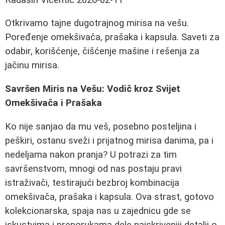
Otkrivamo tajne dugotrajnog mirisa na vešu.
Poređenje omekšivača, prašaka i kapsula. Saveti za
odabir, korišćenje, čišćenje mašine i rešenja za
jačinu mirisa.
Savršen Miris na Vešu: Vodič kroz Svijet
Omekšivača i Prašaka
Ko nije sanjao da mu veš, posebno posteljina i
peškiri, ostanu sveži i prijatnog mirisa danima, pa i
nedeljama nakon pranja? U potrazi za tim
savršenstvom, mnogi od nas postaju pravi
istraživači, testirajući bezbroj kombinacija
omekšivača, prašaka i kapsula. Ova strast, gotovo
kolekcionarska, spaja nas u zajednicu gde se
iskustvima i preporukama dele najskriveniji detalji o