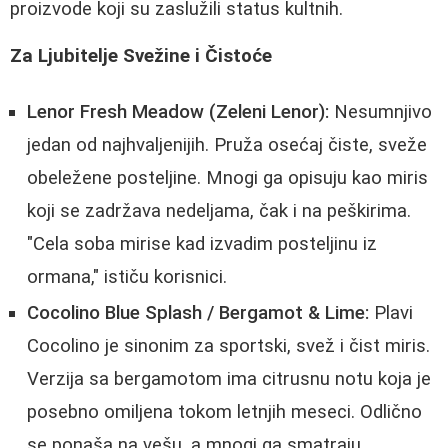
proizvode koji su zaslužili status kultnih.
Za Ljubitelje Svežine i Čistoće
Lenor Fresh Meadow (Zeleni Lenor):
Nesumnjivo
jedan od najhvaljenijih. Pruža osećaj čiste, sveže
obeležene posteljine. Mnogi ga opisuju kao miris
koji se zadržava nedeljama, čak i na peškirima.
"Cela soba mirise kad izvadim posteljinu iz
ormana," ističu korisnici.
Cocolino Blue Splash / Bergamot & Lime:
Plavi
Cocolino je sinonim za sportski, svež i čist miris.
Verzija sa bergamotom ima citrusnu notu koja je
posebno omiljena tokom letnjih meseci. Odlično
se ponaša na vešu, a mnogi ga smatraju