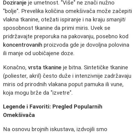
Doziranje
je umetnost. "Više" ne znači nužno
"bolje". Prevelika količina omekšivača može začepiti
vlakna tkanine, otežati ispiranje i na kraju
smanjiti
sposobnost tkanine da primi miris. Uvek se
pridržavajte preporuka na pakovanju, posebno kod
koncentrovanih
proizvoda gde je dovoljna polovina
ili manje od uobičajene doze.
Konačno,
vrsta tkanine
je bitna. Sintetičke tkanine
(poliester, akril) često duže i intenzivnije zadržavaju
miris od prirodnih vlakana poput pamuka ili vune,
koja mogu brže da "izvetre".
Legende i Favoriti: Pregled Popularnih
Omekšivača
Na osnovu brojnih iskustava, izdvojili smo