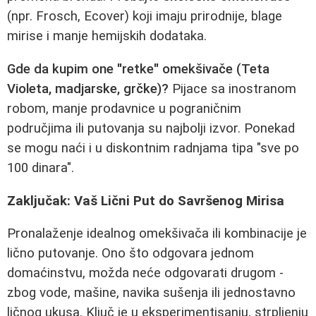
(npr. Frosch, Ecover) koji imaju prirodnije, blage
mirise i manje hemijskih dodataka.
Gde da kupim one "retke" omekšivače (Teta
Violeta, madjarske, grčke)?
Pijace sa inostranom
robom, manje prodavnice u pograničnim
područjima ili putovanja su najbolji izvor. Ponekad
se mogu naći i u diskontnim radnjama tipa "sve po
100 dinara".
Zaključak: Vaš Lični Put do Savršenog Mirisa
Pronalaženje idealnog omekšivača ili kombinacije je
lično putovanje. Ono što odgovara jednom
domaćinstvu, možda neće odgovarati drugom -
zbog vode, mašine, navika sušenja ili jednostavno
ličnog ukusa. Ključ je u eksperimentisanju, strpljenju