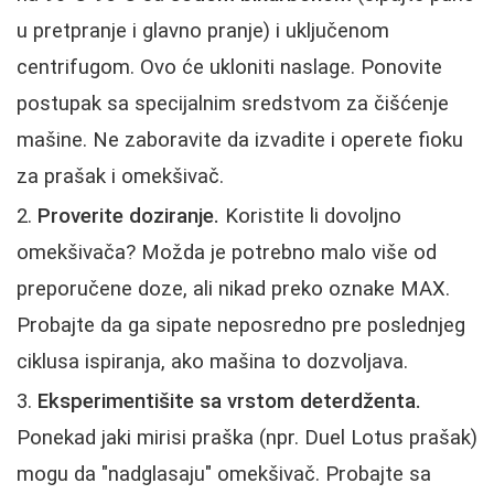
u pretpranje i glavno pranje) i uključenom
centrifugom. Ovo će ukloniti naslage. Ponovite
postupak sa specijalnim sredstvom za čišćenje
mašine. Ne zaboravite da izvadite i operete fioku
za prašak i omekšivač.
Proverite doziranje.
Koristite li dovoljno
omekšivača? Možda je potrebno malo više od
preporučene doze, ali nikad preko oznake MAX.
Probajte da ga sipate neposredno pre poslednjeg
ciklusa ispiranja, ako mašina to dozvoljava.
Eksperimentišite sa vrstom deterdženta.
Ponekad jaki mirisi praška (npr. Duel Lotus prašak)
mogu da "nadglasaju" omekšivač. Probajte sa