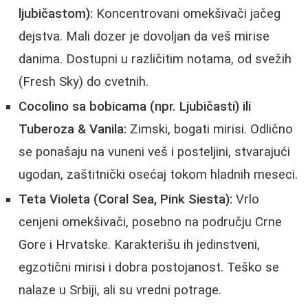
ljubičastom):
Koncentrovani omekšivači jačeg
dejstva. Mali dozer je dovoljan da veš mirise
danima. Dostupni u različitim notama, od svežih
(Fresh Sky) do cvetnih.
Cocolino sa bobicama (npr. Ljubičasti) ili
Tuberoza & Vanila:
Zimski, bogati mirisi. Odlično
se ponašaju na vuneni veš i posteljini, stvarajući
ugodan, zaštitnički osećaj tokom hladnih meseci.
Teta Violeta (Coral Sea, Pink Siesta):
Vrlo
cenjeni omekšivači, posebno na području Crne
Gore i Hrvatske. Karakterišu ih jedinstveni,
egzotični mirisi i dobra postojanost. Teško se
nalaze u Srbiji, ali su vredni potrage.