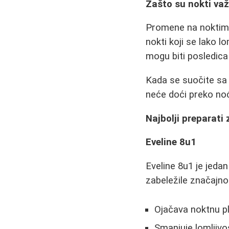
Zašto su nokti va
Promene na noktima
nokti koji se lako 
mogu biti posledica 
Kada se suočite sa 
neće doći preko noć
Najbolji preparati
Eveline 8u1
Eveline 8u1 je jedan
zabeležile značajn
Ojačava noktnu p
Smanjuje lomljivos