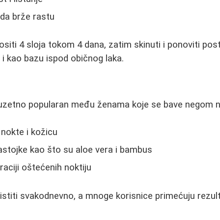
da brže rastu
siti 4 sloja tokom 4 dana, zatim skinuti i ponoviti po
 i kao bazu ispod običnog laka.
zuzetno popularan među ženama koje se bave negom no
 nokte i kožicu
astojke kao što su aloe vera i bambus
ciji oštećenih noktiju
stiti svakodnevno, a mnoge korisnice primećuju rezul