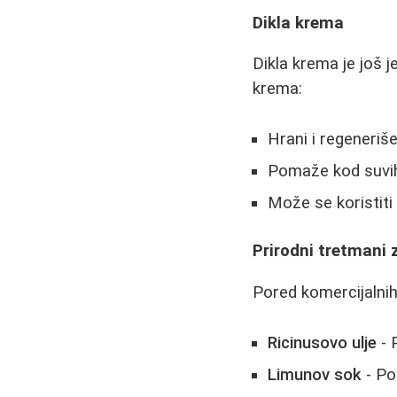
Dikla krema
Dikla krema je još 
krema:
Hrani i regeneriš
Pomaže kod suvih 
Može se koristiti
Prirodni tretmani 
Pored komercijalnih 
Ricinusovo ulje
- 
Limunov sok
- Po