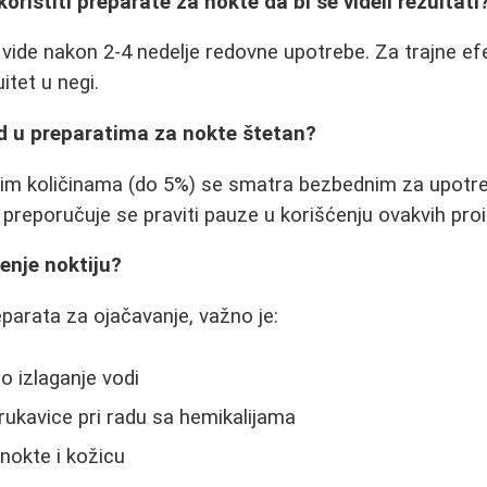
oristiti preparate za nokte da bi se videli rezultati
 vide nakon 2-4 nedelje redovne upotrebe. Za trajne e
itet u negi.
id u preparatima za nokte štetan?
im količinama (do 5%) se smatra bezbednim za upotr
preporučuje se praviti pauze u korišćenju ovakvih pro
jenje noktiju?
parata za ojačavanje, važno je:
o izlaganje vodi
 rukavice pri radu sa hemikalijama
 nokte i kožicu