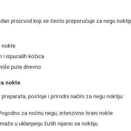
jedan proizvod koji se često preporučuje za negu noktij
e nokte
i ispucalih kožica
 više puta dnevno
za nokte
preparata, postoje i prirodni načini za negu noktiju:
Pogodno za noćnu negu, intenzivno hrani nokte
maže u uklanjanju žutih nijansi sa noktiju