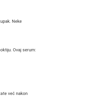
stupak. Neke
ktiju. Ovaj serum:
tate već nakon