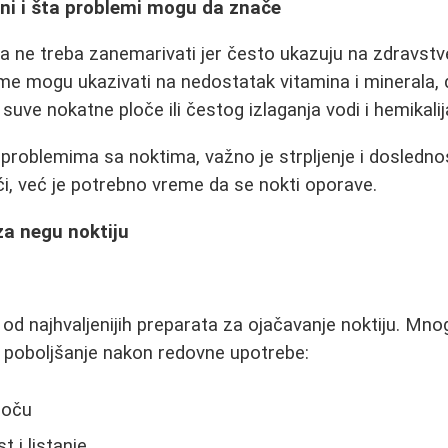
žni i šta problemi mogu da znače
 ne treba zanemarivati jer često ukazuju na zdravst
lome mogu ukazivati na nedostatak vitamina i minerala, 
suve nokatne ploče ili čestog izlaganja vodi i hemikali
problemima sa noktima, važno je strpljenje i dosledn
i, već je potrebno vreme da se nokti oporave.
 za negu noktiju
 od najhvaljenijih preparata za ojačavanje noktiju. Mno
o poboljšanje nakon redovne upotrebe:
loču
t i listanje