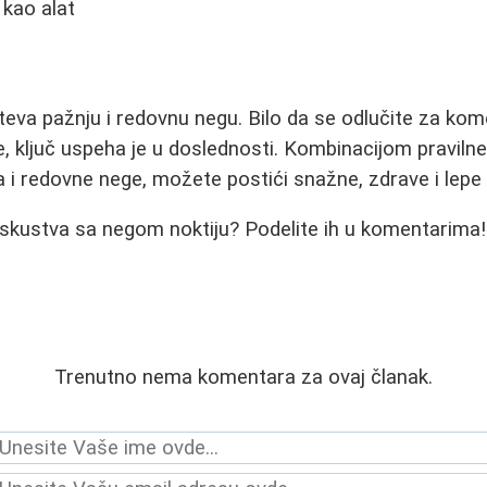
 kao alat
hteva pažnju i redovnu negu. Bilo da se odlučite za kom
e, ključ uspeha je u doslednosti. Kombinacijom pravilne
a i redovne nege, možete postići snažne, zdrave i lepe
iskustva sa negom noktiju? Podelite ih u komentarima!
Trenutno nema komentara za ovaj članak.