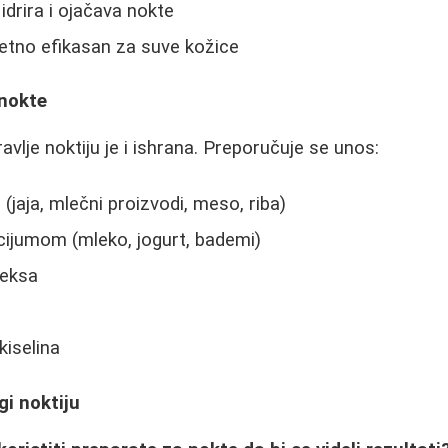
idrira i ojačava nokte
etno efikasan za suve kožice
 nokte
vlje noktiju je i ishrana. Preporučuje se unos:
(jaja, mlečni proizvodi, meso, riba)
cijumom (mleko, jogurt, bademi)
leksa
iselina
gi noktiju