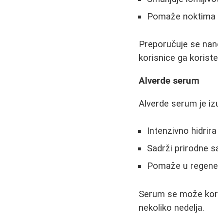
Pomaže noktima 
Preporučuje se nano
korisnice ga koriste
Alverde serum
Alverde serum je i
Intenzivno hidrira
Sadrži prirodne s
Pomaže u regenera
Serum se može kori
nekoliko nedelja.