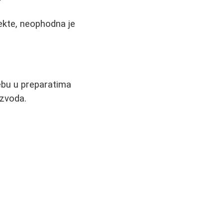
?
fekte, neophodna je
ebu u preparatima
izvoda.