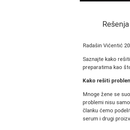
Rešenja 
Radašin Vićentić
20
Saznajte kako rešit
preparatima kao što
Kako rešiti proble
Mnoge žene se suoča
problemi nisu samo 
članku ćemo podelit
serum i drugi proizv