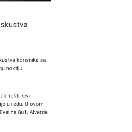
 iskustva
skustva korisnika sa
u noktiju.
li nokti. Ovi
ije u redu. U ovom
Eveline 8u1, Alverde