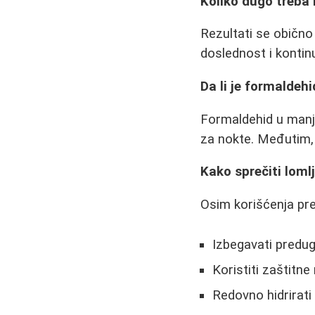
Koliko dugo treba k
Rezultati se obično
doslednost i kontinu
Da li je formaldeh
Formaldehid u manj
za nokte. Međutim, 
Kako sprečiti loml
Osim korišćenja pre
Izbegavati predug
Koristiti zaštitne
Redovno hidrirati