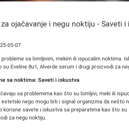
za ojačavanje i negu noktiju - Saveti i
25-05-07
i probleme sa lomljivim, mekim ili ispucalim noktima. I
 su Eveline 8u1, Alverde serum i drugi proizvodi za neg
me sa noktima: Saveti i iskustva
vaju sa problemima kao što su lomljivi, meki ili ispuca
estetski nego mogu biti i signal organizma da nešto n
i korisne savete i iskustva sa preparatima kao što su 
odi za negu noktiju.