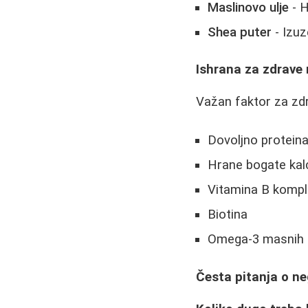
Maslinovo ulje
- H
Shea puter
- Izuz
Ishrana za zdrave
Važan faktor za zdra
Dovoljno proteina 
Hrane bogate kal
Vitamina B komp
Biotina
Omega-3 masnih k
Česta pitanja o ne