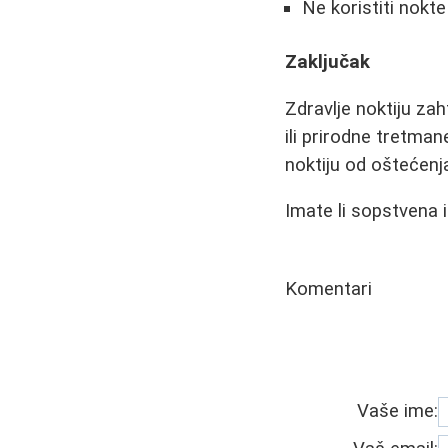
Ne koristiti nokte
Zaključak
Zdravlje noktiju za
ili prirodne tretman
noktiju od oštećenj
Imate li sopstvena 
Komentari
Vaše ime: