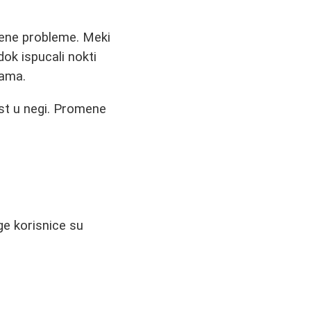
vene probleme. Meki
dok ispucali nokti
jama.
ost u negi. Promene
ge korisnice su