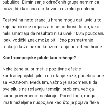
bubuljica. Eliminisanje određenih grupa namirnica
može biti korisno u otkrivanju uzroka problema.
Testovi na netoleranciju hrane mogu dati uvid u to
koje namirnice organizam ne podnosi dobro, iako
neki smatraju da rezultati nisu uvek 100% pouzdani.
Ipak, vodički znak može biti lično posmatranje
reakcija kože nakon konzumiranja određene hrane.
Kontracepcijske pilule kao rešenje?
Neke žene su primetile pozitivne efekte
kontracepcijskih pilula na stanje kože, posebno one
sa PCOS-om. Međutim, važno je napomenuti da
ove pilule ne rešavaju temeljni problem, već ga
samo privremeno maskiraju. Pored toga, mogu
imati neželjene nuspojave kao što je pojava fleka