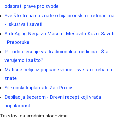
odabrati prave proizvode
Sve što treba da znate o hijaluronskim tretmanima
- Iskustva i saveti
Anti-Aging Nega za Masnu i Mešovitu Kožu: Saveti
i Preporuke
Prirodno lečenje vs. tradicionalna medicina - Šta
verujemo i zašto?
Matične ćelije iz pupčane vrpce - sve što treba da
znate
Silikonski Implantati: Za i Protiv
Depilacija šećerom - Drevni recept koji vraća
popularnost
Tekstovi na srodnim blogovima