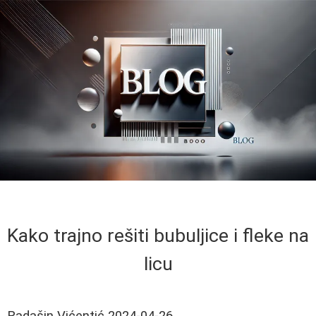
Kako trajno rešiti bubuljice i fleke na
licu
Radašin Vićentić
2024-04-26