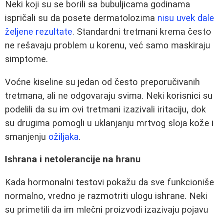
Neki koji su se borili sa bubuljicama godinama
ispričali su da posete dermatolozima
nisu uvek dale
željene rezultate
. Standardni tretmani krema često
ne rešavaju problem u korenu, već samo maskiraju
simptome.
Voćne kiseline su jedan od često preporučivanih
tretmana, ali ne odgovaraju svima. Neki korisnici su
podelili da su im ovi tretmani izazivali iritaciju, dok
su drugima pomogli u uklanjanju mrtvog sloja kože i
smanjenju
ožiljaka
.
Ishrana i netolerancije na hranu
Kada hormonalni testovi pokažu da sve funkcioniše
normalno, vredno je razmotriti ulogu ishrane. Neki
su primetili da im mlečni proizvodi izazivaju pojavu