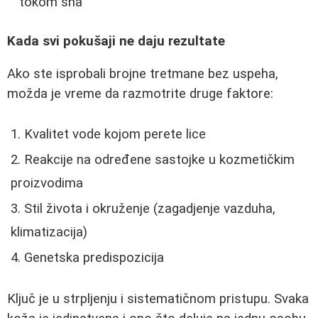
tokom sna
Kada svi pokušaji ne daju rezultate
Ako ste isprobali brojne tretmane bez uspeha,
možda je vreme da razmotrite druge faktore:
Kvalitet vode kojom perete lice
Reakcije na određene sastojke u kozmetičkim
proizvodima
Stil života i okruženje (zagadjenje vazduha,
klimatizacija)
Genetska predispozicija
Ključ je u strpljenju i sistematičnom pristupu. Svaka