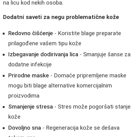
na licu kod nekih osoba.
Dodatni saveti za negu problematične kože
Redovno čišćenje
- Koristite blage preparate
prilagođene vašem tipu kože
Izbegavanje dodirivanja lica
- Smanjuje šanse za
dodatne infekcije
Prirodne maske
- Domaće pripremljene maske
mogu biti blage alternative komercijalnim
proizvodima
Smanjenje stresa
- Stres može pogoršati stanje
kože
Dovoljno sna
- Regeneracija kože se dešava