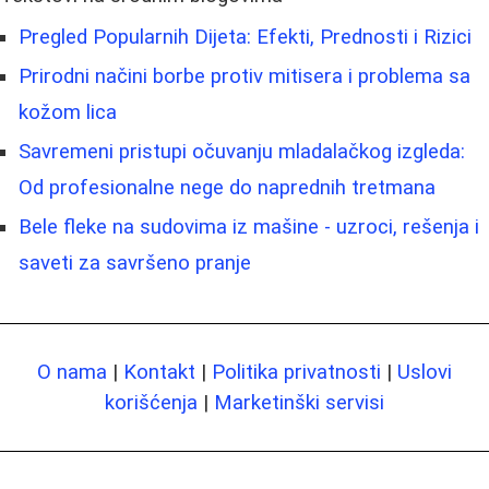
Pregled Popularnih Dijeta: Efekti, Prednosti i Rizici
Prirodni načini borbe protiv mitisera i problema sa
kožom lica
Savremeni pristupi očuvanju mladalačkog izgleda:
Od profesionalne nege do naprednih tretmana
Bele fleke na sudovima iz mašine - uzroci, rešenja i
saveti za savršeno pranje
O nama
|
Kontakt
|
Politika privatnosti
|
Uslovi
korišćenja
|
Marketinški servisi