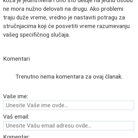
koža je jedinstvena i ono što deluje na jednu osobu
ne mora nužno delovati na drugu. Ako problemi
traju duže vreme, vredno je nastaviti potragu za
stručnjacima koji će posvetiti vreme razumevanju
vašeg specifičnog slučaja.
Komentari
Trenutno nema komentara za ovaj članak.
Vaše ime:
Vaš email:
Komentar: