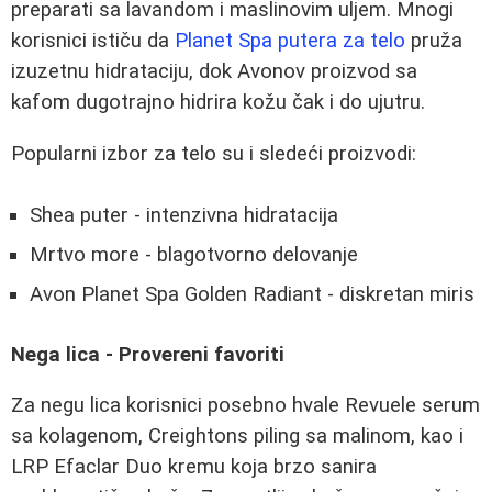
preparati sa lavandom i maslinovim uljem. Mnogi
korisnici ističu da
Planet Spa putera za telo
pruža
izuzetnu hidrataciju, dok Avonov proizvod sa
kafom dugotrajno hidrira kožu čak i do ujutru.
Popularni izbor za telo su i sledeći proizvodi:
Shea puter - intenzivna hidratacija
Mrtvo more - blagotvorno delovanje
Avon Planet Spa Golden Radiant - diskretan miris
Nega lica - Provereni favoriti
Za negu lica korisnici posebno hvale Revuele serum
sa kolagenom, Creightons piling sa malinom, kao i
LRP Efaclar Duo kremu koja brzo sanira