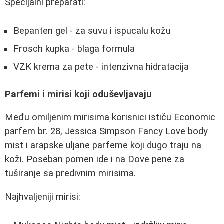
Specijalni preparati:
Bepanten gel - za suvu i ispucalu kožu
Frosch kupka - blaga formula
VZK krema za pete - intenzivna hidratacija
Parfemi i mirisi koji oduševljavaju
Među omiljenim mirisima korisnici ističu Economic
parfem br. 28, Jessica Simpson Fancy Love body
mist i arapske uljane parfeme koji dugo traju na
koži. Poseban pomen ide i na Dove pene za
tuširanje sa predivnim mirisima.
Najhvaljeniji mirisi: