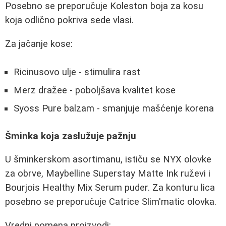
Posebno se preporučuje Koleston boja za kosu
koja odlično pokriva sede vlasi.
Za jačanje kose:
Ricinusovo ulje - stimulira rast
Merz dražee - poboljšava kvalitet kose
Syoss Pure balzam - smanjuje mašćenje korena
Šminka koja zaslužuje pažnju
U šminkerskom asortimanu, ističu se NYX olovke
za obrve, Maybelline Superstay Matte Ink ruževi i
Bourjois Healthy Mix Serum puder. Za konturu lica
posebno se preporučuje Catrice Slim'matic olovka.
Vredni pomena proizvodi: