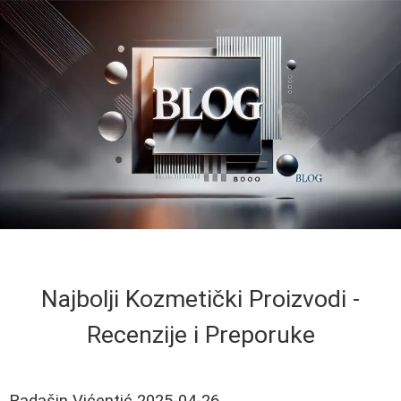
Najbolji Kozmetički Proizvodi -
Recenzije i Preporuke
Radašin Vićentić
2025-04-26