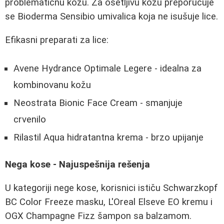
problematičnu kožu. Za osetljivu kožu preporučuje
se Bioderma Sensibio umivalica koja ne isušuje lice.
Efikasni preparati za lice:
Avene Hydrance Optimale Legere - idealna za
kombinovanu kožu
Neostrata Bionic Face Cream - smanjuje
crvenilo
Rilastil Aqua hidratantna krema - brzo upijanje
Nega kose - Najuspešnija rešenja
U kategoriji nege kose, korisnici ističu Schwarzkopf
BC Color Freeze masku, L'Oreal Elseve EO kremu i
OGX Champagne Fizz šampon sa balzamom.