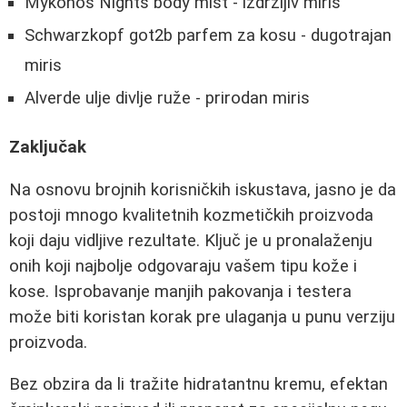
Mykonos Nights body mist - izdržljiv miris
Schwarzkopf got2b parfem za kosu - dugotrajan
miris
Alverde ulje divlje ruže - prirodan miris
Zaključak
Na osnovu brojnih korisničkih iskustava, jasno je da
postoji mnogo kvalitetnih kozmetičkih proizvoda
koji daju vidljive rezultate. Ključ je u pronalaženju
onih koji najbolje odgovaraju vašem tipu kože i
kose. Isprobavanje manjih pakovanja i testera
može biti koristan korak pre ulaganja u punu verziju
proizvoda.
Bez obzira da li tražite hidratantnu kremu, efektan