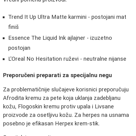
Trend It Up Ultra Matte karmini - postojani mat
finiš
Essence The Liquid Ink ajlajner - izuzetno
postojan
L'Oreal No Hesitation ruževi - neutralne nijanse
Preporučeni preparati za specijalnu negu
Za problematičnije slučajeve korisnici preporučuju
Afrodita kremu za pete koja uklanja zadebljanu
kožu, Flogoskin kremu protiv upala i Livsane
proizvode za osetljivu kožu. Za herpes na usnama
posebno je efikasan Herpex krem-stik.