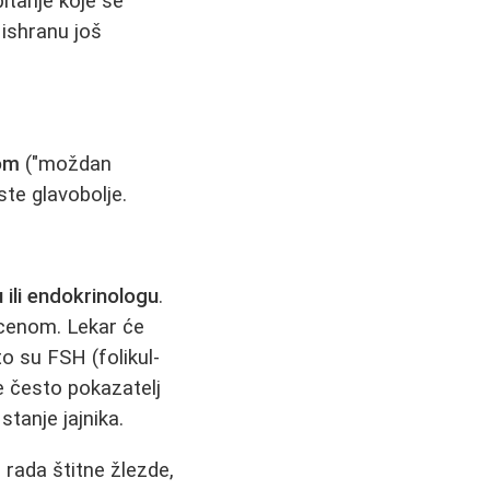
 pitanje koje se
 ishranu još
jom
("moždan
este glavobolje.
ili endokrinologu
.
ocenom. Lekar će
o su FSH (folikul-
je često pokazatelj
tanje jajnika.
rada štitne žlezde,