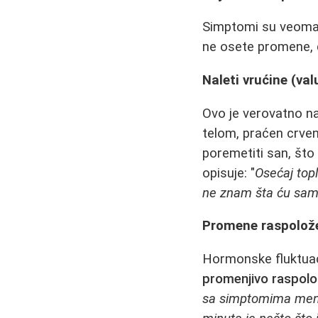
Simptomi su veoma i
ne osete promene, d
Naleti vrućine (val
Ovo je verovatno n
telom, praćen crven
poremetiti san, što
opisuje: "
Osećaj topl
ne znam šta ću sa
Promene raspoložen
Hormonske fluktuac
promenjivo raspolo
sa simptomima meno