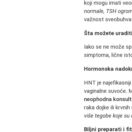
koji mogu imati ve
normale, TSH ogroma
važnost sveobuhvat
Šta možete uraditi
Iako se ne može spr
simptoma, lične isto
Hormonska nadokn
HNT je najefikasnij
vaginalne suvoće. M
neophodna konsulta
raka dojke ili krvnih 
više tegobe koje su
Biljni preparati i f