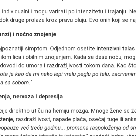
ndividualni i mogu varirati po intenzitetu i trajanju. 
ok druge prolaze kroz pravu oluju. Evo onih koji se n
unzi) i noćno znojenje
ajpoznatiji simptom. Odjednom osetite
intenzivni talas
ilom lica i obilnim znojenjem. Kada se dese noću, mog
 dovodi do umora i razdražljivosti tokom dana. Kao št
ote je kao da mi neko lepi vrelu peglu po telu, zacrvenim
ma sa sobom.
"
ja, nervoza i depresija
ije direktno utiču na hemiju mozga. Mnoge žene se ž
ženje
, razdražljivost, napade plača, osećaj tuge ili ank
pauze već treću godinu... promena raspoloženja od s