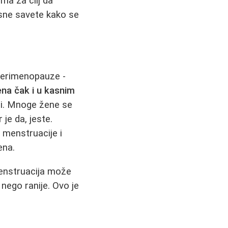
ma za cilj da
isne savete kako se
perimenopauze -
ena čak i u kasnim
ući. Mnoge žene se
 je da, jeste.
 menstruacije i
ena.
enstruacija može
a nego ranije. Ovo je