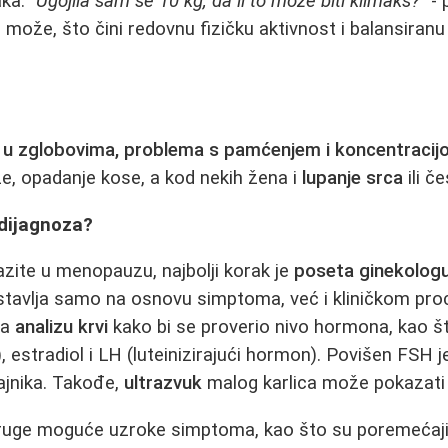
ka. "
Ugojila sam se 10 kg, da li to može biti klimaks?
" -
 može, što čini redovnu fizičku aktivnost i balansiranu
i u zglobovima, problema s pamćenjem i koncentraci
e, opadanje kose, a kod nekih žena i
lupanje srca
ili č
 dijagnoza?
zite u menopauzu, najbolji korak je
poseta ginekologu 
stavlja samo na osnovu simptoma, već i kliničkom pr
na
analizu krvi
kako bi se proverio nivo hormona, kao št
, estradiol i LH (luteinizirajući hormon). Povišen FSH 
ajnika. Takođe,
ultrazvuk
malog karlica može pokazati s
 druge moguće uzroke simptoma, kao što su poremećaji 