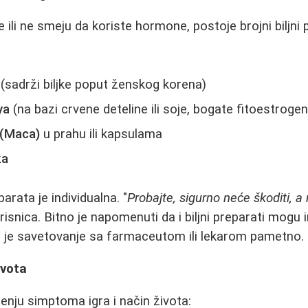
 ili ne smeju da koriste hormone, postoje brojni biljni
:
(sadrži biljke poput ženskog korena)
ya
(na bazi crvene deteline ili soje, bogate fitoestroge
(Maca)
u prahu ili kapsulama
ka
arata je individualna. "
Probajte, sigurno neće škoditi,
isnica. Bitno je napomenuti da i biljni preparati mogu i
a je savetovanje sa farmaceutom ili lekarom pametno.
ivota
ženju simptoma igra i način života: