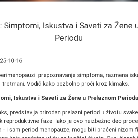
Simptomi, Iskustva i Saveti za Žene
Periodu
25-10-16
perimenopauzi: prepoznavanje simptoma, razmena isk
i tretmani. Vodič kako bezbolno proći kroz klimaks.
mi, Iskustva i Saveti za Žene u Prelaznom Period
ks, predstavlja prirodan prelazni period u životu svake
 reproduktivne faze. Iako je ovo neizbežno deo proce
 - i sam period menopauze, mogu biti praćeni nizom fiz