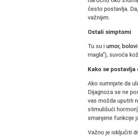
naročito oko stoma
često postavlja. Da,
važnijim.
Ostali simptomi
Tu su i
umor, bolov
magla"), suvoća kož
Kako se postavlja
Ako sumnjate da ula
Dijagnoza se ne po
vas možda uputiti 
stimulišući hormon)
smanjene funkcije j
Važno je isključiti