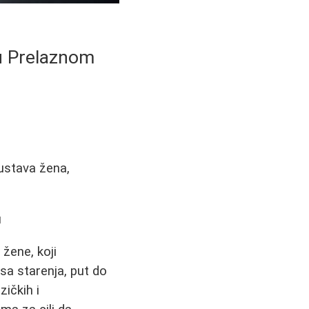
 u Prelaznom
ustava žena,
u
 žene, koji
sa starenja, put do
ičkih i