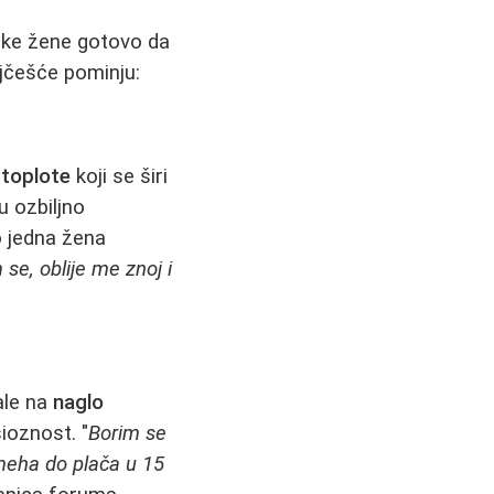
Neke žene gotovo da
ajčešće pominju:
 toplote
koji se širi
u ozbiljno
o jedna žena
 se, oblije me znoj i
ale na
naglo
sioznost. "
Borim se
meha do plača u 15