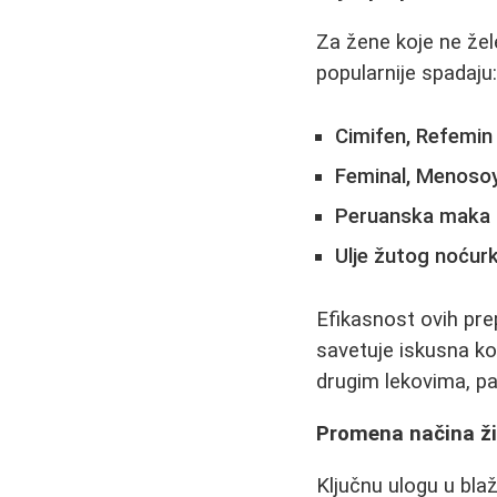
Za žene koje ne žele
popularnije spadaju
Cimifen, Refemin
Feminal, Menoso
Peruanska maka 
Ulje žutog noćur
Efikasnost ovih prep
savetuje iskusna kor
drugim lekovima, p
Promena načina ž
Ključnu ulogu u bla