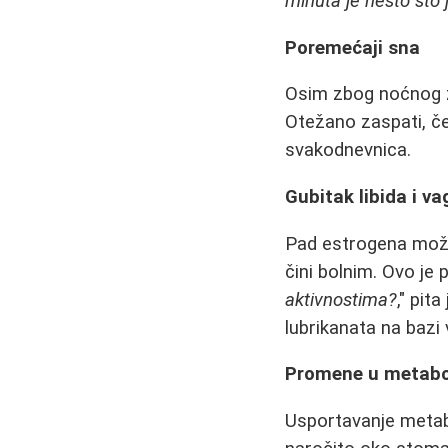
minuta je nešto što 
Poremećaji sna
Osim zbog noćnog z
Otežano zaspati, če
svakodnevnica.
Gubitak libida i v
Pad estrogena mož
čini bolnim. Ovo je 
aktivnostima?
," pit
lubrikanata na bazi
Promene u metabol
Usportavanje meta