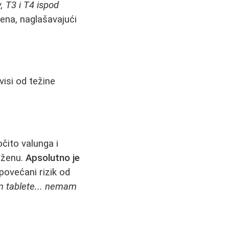
, T3 i T4 ispod
žena, naglašavajući
isi od težine
čito valunga i
 ženu.
Apsolutno je
 povećani rizik od
m tablete... nemam