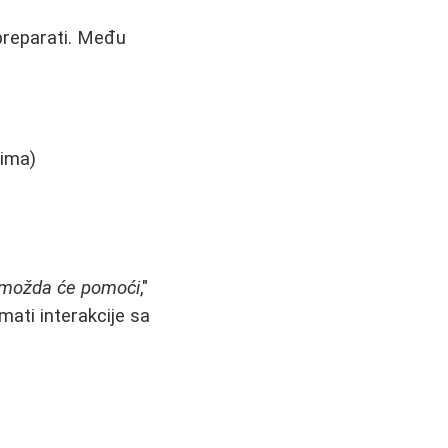
 preparati. Među
nima)
 a možda će pomoći
,"
mati interakcije sa