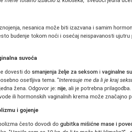
je mene totalno izbacilo iz koloseka
," svedoči jedna uč
nojenja, nesanica može biti izazvana i samim horm
sto budenje tokom noći i osećaj neispavanosti ujutru
aginalna suvoća
e dovesti do
smanjenja želje za seksom
i
vaginalne s
posebno osetljiva tema. "
Interesuje me da li je kraj sek
a jedna žena. Odgovor je:
nije
, ali je potrebna prilagodba
 vode ili hormonskih vaginalnih krema može značajno 
izmu i gojenje
bolizma često dovodi do
gubitka mišićne mase i pove