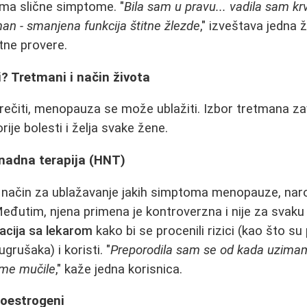
oma slične simptome. "
Bila sam u pravu... vadila sam krv
n - smanjena funkcija štitne žlezde
," izveštava jedna 
ne provere.
? Tretmani i način života
ečiti, menopauza se može ublažiti. Izbor tretmana zav
rije bolesti i želja svake žene.
adna terapija (HNT)
i način za ublažavanje jakih simptoma menopauze, naro
eđutim, njena primena je kontroverzna i nije za svaku
cija sa lekarom
kako bi se procenili rizici (kao što su
ugrušaka) i koristi. "
Preporodila sam se od kada uzima
 me mučile
," kaže jedna korisnica.
itoestrogeni