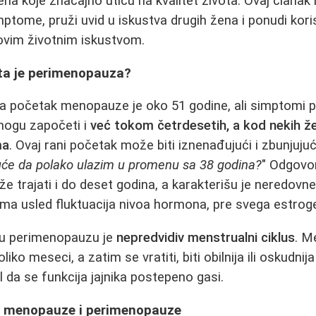
a koje značajno utiču na kvalitet života. Ovaj članak i
mptome, pruži uvid u iskustva drugih žena i ponudi kor
 ovim životnim iskustvom.
šta je perimenopauza?
a početak menopauze je oko 51 godine, ali simptomi 
mogu započeti i
već tokom četrdesetih, a kod nekih ž
ma
. Ovaj rani početak može biti iznenađujući i zbunjuj
uće da polako ulazim u promenu sa 38 godina?
" Odgovor
trajati i do deset godina, a karakterišu je neredovne
ma usled fluktuacija nivoa hormona, pre svega estrog
a u perimenopauzu je
nepredvidiv menstrualni ciklus
. M
oliko meseci, a zatim se vratiti, biti obilnija ili oskudnij
nal da se funkcija jajnika postepeno gasi.
i menopauze i perimenopauze