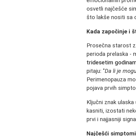
emocionalnih promen
osvetli najčešće si
što lakše nositi sa
Kada započinje i 
Prosečna starost z
perioda prelaska - 
tridesetim godina
pitaju: "
Da li je mog
Perimenopauza može 
pojava prvih simpto
Ključni znak ulask
kasniti, izostati nek
prvi i najjasniji sig
Najčešći simptom