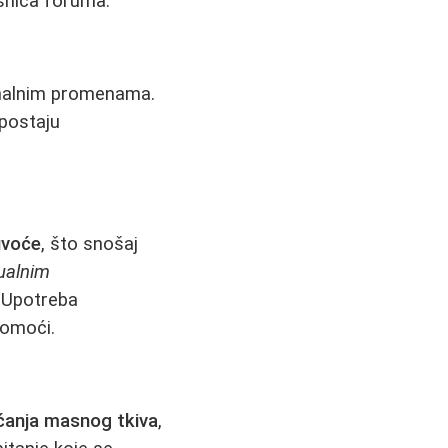
esnica foruma.
onalnim promenama.
 postaju
uvoće
, što snošaj
sualnim
. Upotreba
pomoći.
ćanja masnog tkiva
,