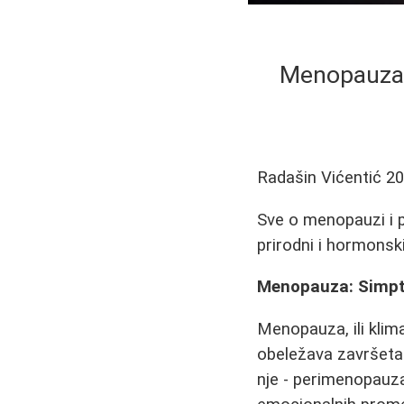
Menopauza: 
Radašin Vićentić
20
Sve o menopauzi i 
prirodni i hormonsk
Menopauza: Simpto
Menopauza, ili klima
obeležava završetak
nje - perimenopauza