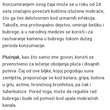
Konzumiranjem ovog čaja može se u roku od 24
sata značajno povećati količina izlučene mokraće,
što ga čini delotvornim kod urinarnih infekcija.
Takođe, ima protivupalno dejstvo, umiruje bešiku i
bubrege, a u narodnoj medicini se koristi i za
rastvaranje kamena u bubregu tokom dužeg
perioda konzumacije.
Plućnjak
, kao što samo ime govori, koristi se
prvenstveno za lečenje oboljenja pluća i disajnih
puteva. Čaj od ove biljke, kojoj pogoduju suva
zemljišta, preporučuje se kod katara, gripa, bolova
u grlu, astme, hroničnog bronhitisa, pa čak i
tuberkuloze. Pored toga, može da reguliše rad
bubrega i bude od pomoći kod upala mokraćnih
kanala.