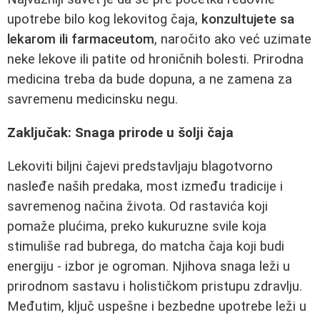
upotrebe bilo kog lekovitog čaja,
konzultujete sa
lekarom ili farmaceutom
, naročito ako već uzimate
neke lekove ili patite od hroničnih bolesti. Prirodna
medicina treba da bude dopuna, a ne zamena za
savremenu medicinsku negu.
Zaključak: Snaga prirode u šolji čaja
Lekoviti biljni čajevi predstavljaju blagotvorno
nasleđe naših predaka, most između tradicije i
savremenog načina života. Od rastavića koji
pomaže plućima, preko kukuruzne svile koja
stimuliše rad bubrega, do matcha čaja koji budi
energiju - izbor je ogroman. Njihova snaga leži u
prirodnom sastavu i holističkom pristupu zdravlju.
Međutim, ključ uspešne i bezbedne upotrebe leži u