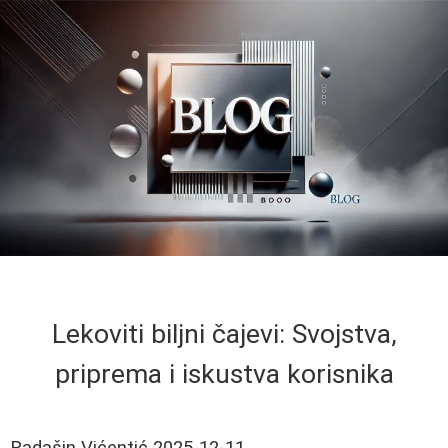
Lekoviti biljni čajevi: Svojstva,
priprema i iskustva korisnika
Radašin Vićentić
2025-12-11