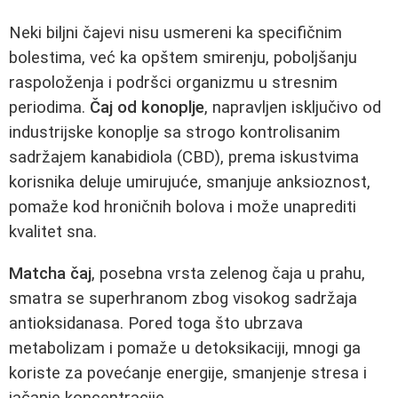
Neki biljni čajevi nisu usmereni ka specifičnim
bolestima, već ka opštem smirenju, poboljšanju
raspoloženja i podršci organizmu u stresnim
periodima.
Čaj od konoplje
, napravljen isključivo od
industrijske konoplje sa strogo kontrolisanim
sadržajem kanabidiola (CBD), prema iskustvima
korisnika deluje umirujuće, smanjuje anksioznost,
pomaže kod hroničnih bolova i može unaprediti
kvalitet sna.
Matcha čaj
, posebna vrsta zelenog čaja u prahu,
smatra se superhranom zbog visokog sadržaja
antioksidanasa. Pored toga što ubrzava
metabolizam i pomaže u detoksikaciji, mnogi ga
koriste za povećanje energije, smanjenje stresa i
jačanje koncentracije.