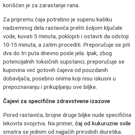
korišćen je za zarastanje rana.
Za pripremu čaja potrebno je supenu kašiku
nadzemnog dela rastavića preliti šoljom ključale
vode, kuvati 5 minuta, poklopiti i ostaviti da odstoji
10-15 minuta, a zatim procediti. Preporučuje se piti
dva do tri puta dnevno posle jela. Ipak, zbog
potencijalnih toksičnih supstanci, preporučuje se
kupovina već gotovih čajeva od pouzdanih
dobavljača, posebno onima koji nisu iskusni u
prepoznavanju i prikupljanju ove biljke.
Čajevi za specifične zdravstvene izazove
Pored rastavića, brojne druge biljke nude specifična
lekovita svojstva. Na primer,
čaj od kukuruzne svile
smatra se jednim od najjačih prirodnih diuretika.