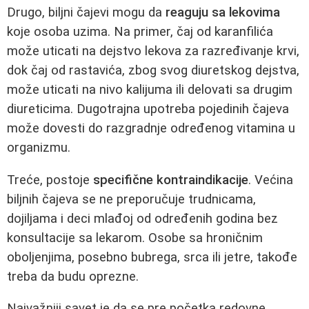
Drugo, biljni čajevi mogu da
reaguju sa lekovima
koje osoba uzima. Na primer, čaj od karanfilića
može uticati na dejstvo lekova za razređivanje krvi,
dok čaj od rastavića, zbog svog diuretskog dejstva,
može uticati na nivo kalijuma ili delovati sa drugim
diureticima. Dugotrajna upotreba pojedinih čajeva
može dovesti do razgradnje određenog vitamina u
organizmu.
Treće, postoje
specifične kontraindikacije
. Većina
biljnih čajeva se ne preporučuje trudnicama,
dojiljama i deci mlađoj od određenih godina bez
konsultacije sa lekarom. Osobe sa hroničnim
oboljenjima, posebno bubrega, srca ili jetre, takođe
treba da budu oprezne.
Najvažniji savet je da se pre početka redovne