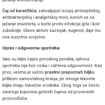
Čaj od karanfilića
, zahvaljujući svojoj antiseptičkoj,
antibakterijskoj i analgetskoj moći, koristi se za
jačanje imuniteta, u borbi protiv infekcija grla i kod
zubobolje. Glavni aktivni sastojak, eugenol, daje mu
ova izuzetna svojstva.
Oprez i odgovorna upotreba
Iako su biljni čajevi prirodnog porekla, njihova
upotreba nije bez rizika i zahteva odgovornost. Kao
prvo, veoma je važno
pravilno prepoznati biljku
prilikom samostalnog branja, jer mnoge lekovite
biljke imaju toksične srodnike. Zbog toga se često
savetuje kupovina gotovih čajeva od proverenih
proizvođača.