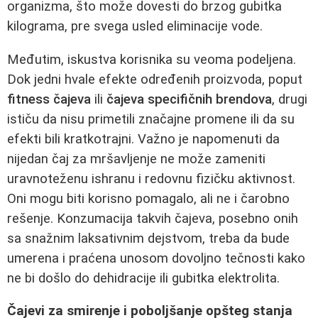
organizma, što može dovesti do brzog gubitka
kilograma, pre svega usled eliminacije vode.
Međutim, iskustva korisnika su veoma podeljena.
Dok jedni hvale efekte određenih proizvoda, poput
fitness čajeva
ili
čajeva specifičnih brendova
, drugi
ističu da nisu primetili značajne promene ili da su
efekti bili kratkotrajni. Važno je napomenuti da
nijedan čaj za mršavljenje ne može zameniti
uravnoteženu ishranu i redovnu fizičku aktivnost.
Oni mogu biti korisno pomagalo, ali ne i čarobno
rešenje. Konzumacija takvih čajeva, posebno onih
sa snažnim laksativnim dejstvom, treba da bude
umerena i praćena unosom dovoljno tečnosti kako
ne bi došlo do dehidracije ili gubitka elektrolita.
Čajevi za smirenje i poboljšanje opšteg stanja