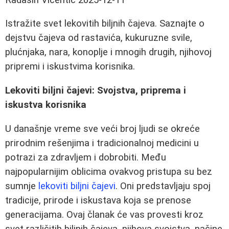
Istražite svet lekovitih biljnih čajeva. Saznajte o
dejstvu čajeva od rastavića, kukuruzne svile,
plućnjaka, nara, konoplje i mnogih drugih, njihovoj
pripremi i iskustvima korisnika.
Lekoviti biljni čajevi: Svojstva, priprema i
iskustva korisnika
U današnje vreme sve veći broj ljudi se okreće
prirodnim rešenjima i tradicionalnoj medicini u
potrazi za zdravljem i dobrobiti. Među
najpopularnijim oblicima ovakvog pristupa su bez
sumnje
lekoviti biljni čajevi
. Oni predstavljaju spoj
tradicije, prirode i iskustava koja se prenose
generacijama. Ovaj članak će vas provesti kroz
svet različitih biljnih čajeva, njihova svojstva, načine