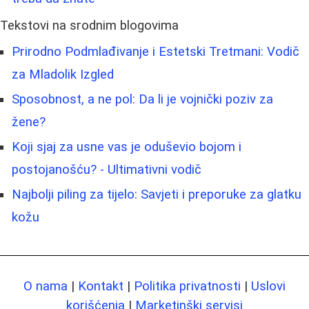
Tekstovi na srodnim blogovima
Prirodno Podmlađivanje i Estetski Tretmani: Vodič
za Mladolik Izgled
Sposobnost, a ne pol: Da li je vojnički poziv za
žene?
Koji sjaj za usne vas je oduševio bojom i
postojanošću? - Ultimativni vodič
Najbolji piling za tijelo: Savjeti i preporuke za glatku
kožu
O nama
|
Kontakt
|
Politika privatnosti
|
Uslovi
korišćenja
|
Marketinški servisi