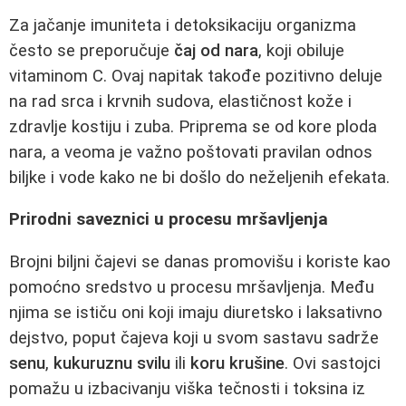
Za jačanje imuniteta i detoksikaciju organizma
često se preporučuje
čaj od nara
, koji obiluje
vitaminom C. Ovaj napitak takođe pozitivno deluje
na rad srca i krvnih sudova, elastičnost kože i
zdravlje kostiju i zuba. Priprema se od kore ploda
nara, a veoma je važno poštovati pravilan odnos
biljke i vode kako ne bi došlo do neželjenih efekata.
Prirodni saveznici u procesu mršavljenja
Brojni biljni čajevi se danas promovišu i koriste kao
pomoćno sredstvo u procesu mršavljenja. Među
njima se ističu oni koji imaju diuretsko i laksativno
dejstvo, poput čajeva koji u svom sastavu sadrže
senu
,
kukuruznu svilu
ili
koru krušine
. Ovi sastojci
pomažu u izbacivanju viška tečnosti i toksina iz