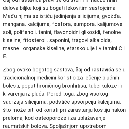
delova biljke koji su bogati lekovitim sastojcima.
Među njima se ističu jedinjenja silicijuma, gvožđa,
mangana, kalcijuma, fosfora, sumpora, kalijumove
soli, polifenoli, tanini, flavonoidni glikozidi, fenolne
kiseline, fitosteroli, saponini, tragovi alkaloida,
masne i organske kiseline, etarsko ulje i vitamini C i
E.
Zbog ovako bogatog sastava,
čaj od rastavića
se u
tradicionalnoj medicini koristio za lečenje plućnih
bolesti, poput hroničnog bronhitisa, tuberkuloze ili
krvarenja iz pluća. Pored toga, zbog visokog
sadržaja silicijuma, podstiče apsorpciju kalcijuma,
što može biti od koristi pri zarastanju kostiju nakon
preloma, kod osteoporoze i za ublažavanje
reumatskih bolova. Spoljašnjom upotrebom