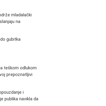
 održe mladalački
slanjaju na
 do gubitka
u sa teškom odlukom
voj prepoznatljivi
opouzdanje i
je publika navikla da