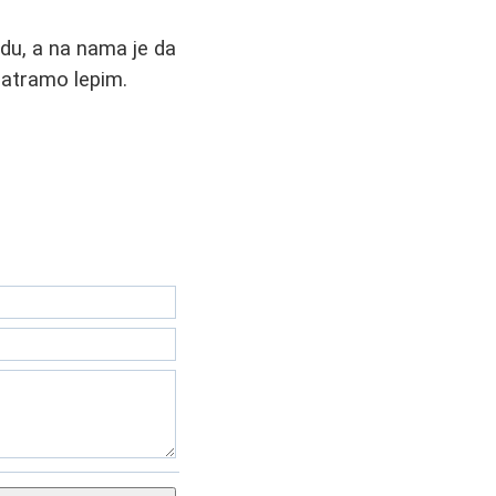
du, a na nama je da
matramo lepim.