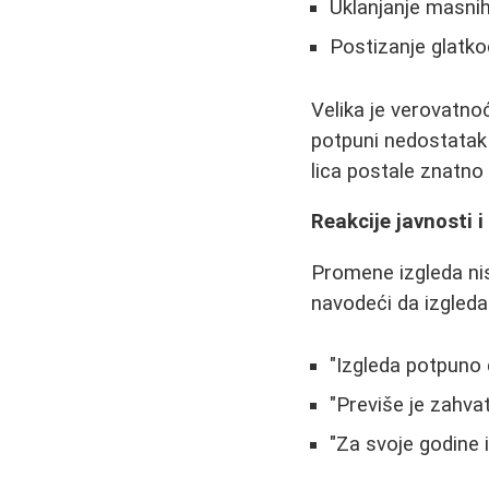
Uklanjanje masnih
Postizanje glatko
Velika je verovatnoć
potpuni nedostatak 
lica postale znatno 
Reakcije javnosti 
Promene izgleda ni
navodeći da izgleda 
"Izgleda potpuno 
"Previše je zahvat
"Za svoje godine i