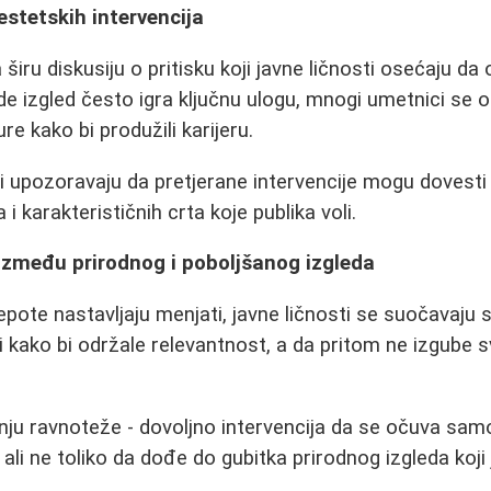
estetskih intervencija
 širu diskusiju o pritisku koji javne ličnosti osećaju da
 gde izgled često igra ključnu ulogu, mnogi umetnici se o
e kako bi produžili karijeru.
 upozoravaju da pretjerane intervencije mogu dovesti
 i karakterističnih crta koje publika voli.
između prirodnog i poboljšanog izgleda
epote nastavljaju menjati, javne ličnosti se suočavaj
ti kako bi održale relevantnost, a da pritom ne izgube s
enju ravnoteže - dovoljno intervencija da se očuva sam
 ali ne toliko da dođe do gubitka prirodnog izgleda koji 