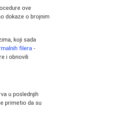
rocedure ove
ovao dokaze o brojnim
zima, koji sada
rmalnih filera
-
e i obnovili
rva u poslednjih
je primetio da su