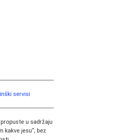
nški servisi
i propuste u sadržaju
m kakve jesu“, bez
sti.