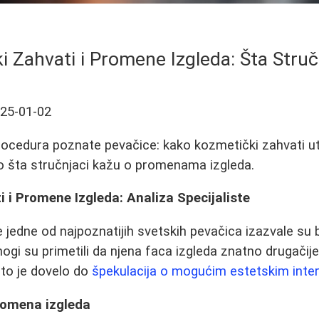
i Zahvati i Promene Izgleda: Šta Struč
25-01-02
rocedura poznate pevačice: kako kozmetički zahvati uti
mo šta stručnjaci kažu o promenama izgleda.
 i Promene Izgleda: Analiza Specijaliste
 jedne od najpoznatijih svetskih pevačica izazvale su b
i su primetili da njena faca izgleda znatno drugačij
što je dovelo do
špekulacija o mogućim estetskim inte
romena izgleda