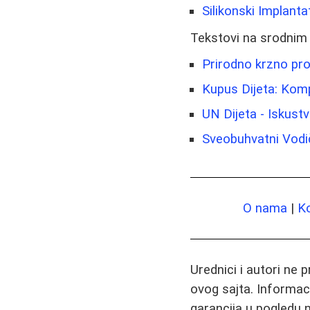
Silikonski Implantat
Tekstovi na srodnim
Prirodno krzno prot
Kupus Dijeta: Komp
UN Dijeta - Iskustv
Sveobuhvatni Vod
O nama
|
K
Urednici i autori ne 
ovog sajta. Informac
garancija u pogledu n