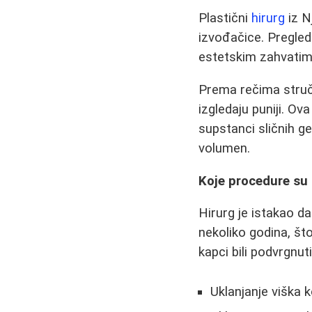
Plastični
hirurg
iz N
izvođačice. Pregleda
estetskim zahvatim
Prema rečima stručn
izgledaju puniji. Ov
supstanci sličnih ge
volumen.
Koje procedure su 
Hirurg je istakao d
nekoliko godina, što
kapci bili podvrgnut
Uklanjanje viška 