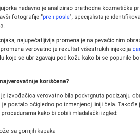
jujorka nedavno je analizirao prethodne kozmetičke p
vši fotografije "
pre i posle
", specijalista je identifik
a.
jaka, najupečatljivija promena je na pevačicinim obra
a promena verovatno je rezultat višestrukih injekcija
de
lu koje se ubrizgavaju pod kožu kako bi se popunile bor
najverovatnije korišćene?
a je izvođačica verovatno bila podvrgnuta podizanju ob
 je postalo očigledno po izmenjenoj liniji čela. Takođe 
i procedurama kako bi dobili mladalački izgled:
kože sa gornjih kapaka