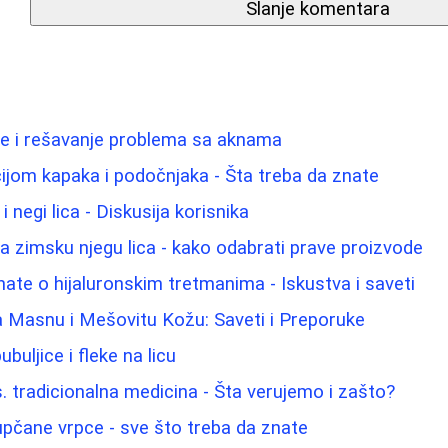
Slanje komentara
že i rešavanje problema sa aknama
ijom kapaka i podočnjaka - Šta treba da znate
 negi lica - Diskusija korisnika
za zimsku njegu lica - kako odabrati prave proizvode
nate o hijaluronskim tretmanima - Iskustva i saveti
a Masnu i Mešovitu Kožu: Saveti i Preporuke
ubuljice i fleke na licu
s. tradicionalna medicina - Šta verujemo i zašto?
pupčane vrpce - sve što treba da znate