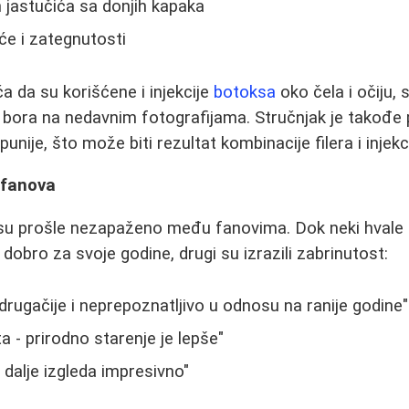
 jastučića sa donjih kapaka
će i zategnutosti
a da su korišćene i injekcije
botoksa
oko čela i očiju,
bora na nedavnim fotografijama. Stručnjak je takođe 
punije, što može biti rezultat kombinacije filera i injekc
i fanova
su prošle nezapaženo među fanovima. Dok neki hvale n
dobro za svoje godine, drugi su izrazili zabrinutost:
drugačije i neprepoznatljivo u odnosu na ranije godine"
a - prirodno starenje je lepše"
 dalje izgleda impresivno"