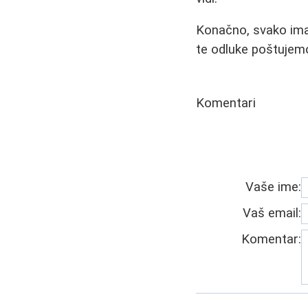
Konačno, svako ima 
te odluke poštujem
Komentari
Vaše ime:
Vaš email:
Komentar: