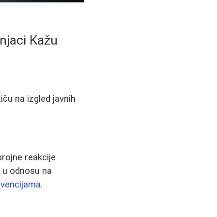
njaci Kažu
ču na izgled javnih
rojne reakcije
e u odnosu na
rvencijama
.