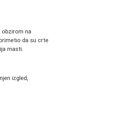
 s obzirom na
primetio da su crte
ija masti.
jen izgled,