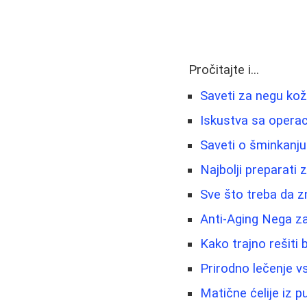
Pročitajte i...
Saveti za negu ko
Iskustva sa operac
Saveti o šminkanju i
Najbolji preparati 
Sve što treba da z
Anti-Aging Nega z
Kako trajno rešiti b
Prirodno lečenje v
Matične ćelije iz 