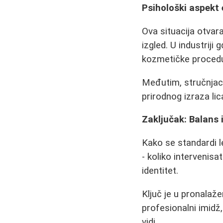
Psihološki aspekt 
Ova situacija otvara
izgled. U industriji
kozmetičke procedur
Međutim, stručnjaci
prirodnog izraza lica
Zaključak: Balans 
Kako se standardi l
- koliko intervenisa
identitet.
Ključ je u pronalaž
profesionalni imidž,
vidi.