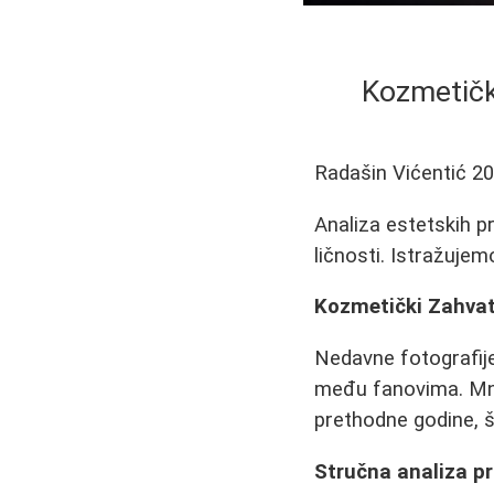
Kozmetičk
Radašin Vićentić
20
Analiza estetskih p
ličnosti. Istražuje
Kozmetički Zahvati
Nedavne fotografije
među fanovima. Mnog
prethodne godine, 
Stručna analiza p