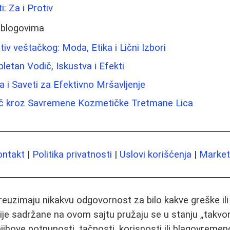
i: Za i Protiv
 blogovima
iv veštačkog: Moda, Etika i Lični Izbori
letan Vodič, Iskustva i Efekti
a i Saveti za Efektivno Mršavljenje
ič kroz Savremene Kozmetičke Tretmane Lica
ontakt
|
Politika privatnosti
|
Uslovi korišćenja
|
Marketi
preuzimaju nikakvu odgovornost za bilo kakve greške il
ije sadržane na ovom sajtu pružaju se u stanju „takvo
jihove potpunosti, tačnosti, korisnosti ili blagovremeno