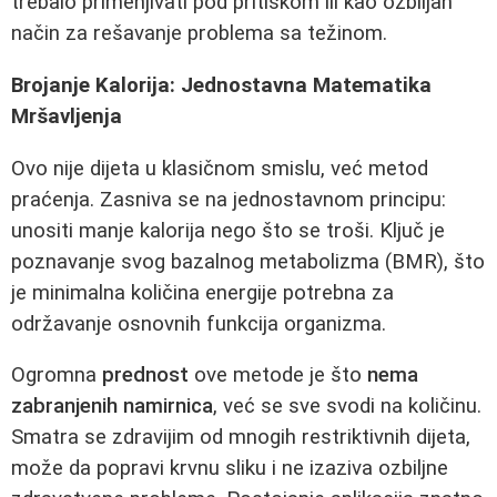
trebalo primenjivati pod pritiskom ili kao ozbiljan
način za rešavanje problema sa težinom.
Brojanje Kalorija: Jednostavna Matematika
Mršavljenja
Ovo nije dijeta u klasičnom smislu, već metod
praćenja. Zasniva se na jednostavnom principu:
unositi manje kalorija nego što se troši. Ključ je
poznavanje svog bazalnog metabolizma (BMR), što
je minimalna količina energije potrebna za
održavanje osnovnih funkcija organizma.
Ogromna
prednost
ove metode je što
nema
zabranjenih namirnica
, već se sve svodi na količinu.
Smatra se zdravijim od mnogih restriktivnih dijeta,
može da popravi krvnu sliku i ne izaziva ozbiljne