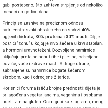
gubi postepeno, što zahteva strpljenje od nekoliko
meseci do godinu dana.
Princip se zasniva na preciznom odnosu
nutrijenata: svaki obrok treba da sadrži
40%
ugljenih hidrata, 30% proteina i 30% masti
. Cilj je
postići "zonu" u kojoj je nivo šećera u krvi stabilan,
a hormoni uravnoteženi. Dozvoljene namirnice
uključuju proteine poput ribe i piletine, odredjeno
povrće, voće i zdrave masti. S druge strane,
zabranjene su namirnice bogate šećerom i
skrobom, kao i odredjene žitarice.
Korisnici foruma ističu brojne
prednosti
: dijeta je
prilagođena vegetarijancima, veganima i osobama
osetljivim na gluten. Osim gubitka kilograma, mnogi