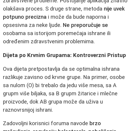
zdravstvene probleme. Postojanje aplikacija znatno
olakšava proces. S druge strane, metoda
nije uvek
potpuno precizna
i može da bude naporna i
opsesivna za neke ljude.
Ne preporučuje se
osobama sa istorijom poremećaja ishrane ili
određenim zdravstvenim problemima.
Dijeta po Krvnim Grupama: Kontroverzni Pristup
Ova dijeta pretpostavlja da se optimalna ishrana
razlikuje zavisno od krvne grupe. Na primer, osobe
sa nulom (O) bi trebalo da jedu više mesa, sa A
grupm više biljaka, sa B grupm žitarice i mlečne
proizvode, dok AB grupa može da uživa u
raznovrsnijoj ishrani.
Zadovoljni korisnici foruma navode
brzo