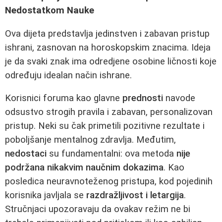
Nedostatkom Nauke
Ova dijeta predstavlja jedinstven i zabavan pristup
ishrani, zasnovan na horoskopskim znacima. Ideja
je da svaki znak ima odredjene osobine ličnosti koje
određuju idealan način ishrane.
Korisnici foruma kao glavne
prednosti
navode
odsustvo strogih pravila i zabavan, personalizovan
pristup. Neki su čak primetili pozitivne rezultate i
poboljšanje mentalnog zdravlja. Međutim,
nedostaci
su fundamentalni: ova metoda
nije
podržana nikakvim naučnim dokazima
. Kao
posledica neuravnoteženog pristupa, kod pojedinih
korisnika javljala se
razdražljivost i letargija
.
Stručnjaci upozoravaju da ovakav režim ne bi