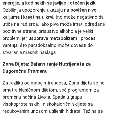
energije, a kod nekih se javljao i otečen jezik
.
Ozbiljnija upozorenja ukazuju na
povišen nivo
kalijuma i kreatina u krvi
, što može negativno da
utiče na rad srca. Iako pivo može imati određene
pozitivne strane, prisustvo alkohola je veliki
problem, jer
usporava metabolizam i proces
varenja
, što paradoksalno može dovesti do
stvaranja masnih naslaga.
Zona Dijeta: Balansiranje Nutrijenata za
Dugoročnu Promenu
Za razliku od mnogih trendova, Zona dijeta se ne
smatra klasičnom dijetom, već programom za
promenu načina života. Spada u grupu
visokoproteinskih i niskokaloričnih dijeta sa
redukovanim unosom ugljenih hidrata. Težina se