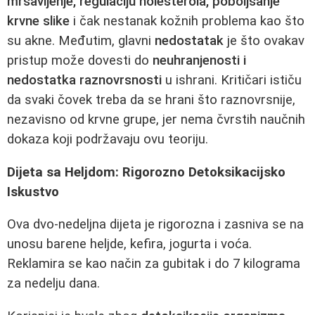
mršavljenje, regulaciju holesterola, poboljšanje
krvne slike
i čak nestanak kožnih problema kao što
su akne. Međutim, glavni
nedostatak
je što ovakav
pristup može dovesti do
neuhranjenosti i
nedostatka raznovrsnosti
u ishrani. Kritičari ističu
da svaki čovek treba da se hrani što raznovrsnije,
nezavisno od krvne grupe, jer nema čvrstih naučnih
dokaza koji podržavaju ovu teoriju.
Dijeta sa Heljdom: Rigorozno Detoksikacijsko
Iskustvo
Ova dvo-nedeljna dijeta je rigorozna i zasniva se na
unosu barene heljde, kefira, jogurta i voća.
Reklamira se kao način za gubitak i do 7 kilograma
za nedelju dana.