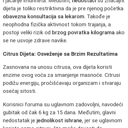
i jačanje imuniteta. Medutim,
nedostaci
su značajni:
dijeta je toliko restriktivna da je pre njenog početka
obavezna konsultacija sa lekarom
. Takođe je
neophodna fizička aktivnost tokom trajanja, a
postoji veliki rizik od
brzog povratka kilograma
ako
se ne usvoje zdrave navike.
Citrus Dijeta: Osveženje sa Brzim Rezultatima
Zasnovana na unosu citrusa, ova dijeta koristi
enzime ovog voća za smanjenje masnoće. Citrusi
podižu energiju, pročišćavaju organizam i stvaraju
osećaj sitosti.
Korisnici foruma su uglavnom zadovoljni, navodeći
gubitak od čak 6 kg za 15 dana. Međutim, glavni
nedostatak je
jednolikost ishrane
, jer se uglavnom