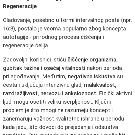
Regeneracije
Gladovanje, posebno u formi intervalnog posta (npr.
16:8), postalo je veoma popularno zbog koncepta
autofagije - prirodnog procesa čišćenja i
regeneracije ćelija.
Zadovoljni korisnici ističu
čišćenje organizma,
gubitak težine i osećaj vitalnosti
nakon perioda
prilagođavanja. Međutim,
negativna iskustva
su
česta i uključuju intenzivnu glad,
malaksalost,
razdražljivost, nervozu i anksioznost
. Fizički aktivni
ljudi mogu osetiti veliku iscrpljenost. Ključni
problem je što mnogi ne razumeju koncept i
zanemaruju važnost kvalitetne ishrane u periodu
kada jedu, što dovodi do prejedanja i odsustva