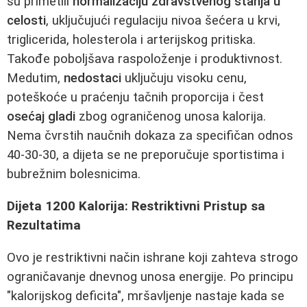
su primetili
normalizaciju zdravstvenog stanja u
celosti
, uključujući regulaciju nivoa šećera u krvi,
triglicerida, holesterola i arterijskog pritiska.
Takođe poboljšava raspoloženje i produktivnost.
Medutim,
nedostaci
uključuju visoku cenu,
poteškoće u praćenju tačnih proporcija i čest
osećaj gladi
zbog ograničenog unosa kalorija.
Nema čvrstih naučnih dokaza za specifičan odnos
40-30-30, a dijeta se ne preporučuje sportistima i
bubrežnim bolesnicima.
Dijeta 1200 Kalorija: Restriktivni Pristup sa
Rezultatima
Ovo je restriktivni način ishrane koji zahteva strogo
ograničavanje dnevnog unosa energije. Po principu
"kalorijskog deficita", mršavljenje nastaje kada se