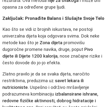
rezultata. Ova metoda
nije za svakoga
i može biti
opasna za određene grupe ljudi.
Zaključak: Pronađite Balans i Slušajte Svoje Telo
Kao što se vidi iz brojnih iskustava, ne postoji
univerzalna dijeta koja odgovara svima. Dok neke
metode kao što je
Zona dijeta
promovišu
dugoročne promene navika, druge, poput
Pivo
dijete ili Dijete 1200 kalorija
, nose značajne rizike i
često dovode do jo-jo efekta.
Zlatno pravilo je da se svaka dijeta, naročito
restriktivna, preduzima uz
savet lekara ili
nutricioniste
. Uspešno i održivo mršavljenje
podrazumeva kombinaciju
izbalansirane ishrane,
redovne fizičke aktivnosti, dobrog hidratacije i