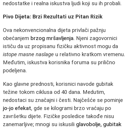
nedostatke i realna iskustva ljudi koji su ih probali.
Pivo Dijeta: Brzi Rezultati uz Pitan Rizik
Ova nekonvencionalna dijeta privlači pažnju
obećanjem
brzog mršavljenja
. Njeni zagovornici
ističu da uz propisanu fizičku aktivnost mogu da
istope masne naslage
u relativno kratkom vremenu.
Međutim, iskustva korisnika foruma su prilično
podeljena.
Kao glavne prednosti, korisnici navode gubitak
težine tokom ciklusa od 40 dana. Medutim,
nedostaci su značajni i česti. Najčešće se pominje
jo-jo efekat
, gde se kilogrami brzo vraćaju po
završetku dijete. Fizičke posledice takođe nisu
zanemarljive; mnogi su iskusili
glavobolje, gubitak