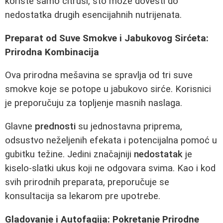
koriste samo citrusi, što može dovesti do
nedostatka drugih esencijahnih nutrijenata.
Preparat od Suve Smokve i Jabukovog Sirćeta:
Prirodna Kombinacija
Ova prirodna mešavina se spravlja od tri suve
smokve koje se potope u jabukovo sirće. Korisnici
je preporučuju za topljenje masnih naslaga.
Glavne
prednosti
su jednostavna priprema,
odsustvo neželjenih efekata i potencijalna pomoć u
gubitku težine. Jedini značajniji
nedostatak
je
kiselo-slatki ukus koji ne odgovara svima. Kao i kod
svih prirodnih preparata, preporučuje se
konsultacija sa lekarom pre upotrebe.
Gladovanje i Autofagija: Pokretanje Prirodne