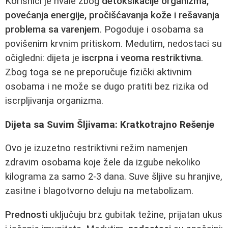
Korisnici je hvale zbog
detoksikacije organizma,
povećanja energije, pročišćavanja kože i rešavanja
problema sa varenjem
. Pogoduje i osobama sa
povišenim krvnim pritiskom. Medutim, nedostaci su
očigledni: dijeta je
iscrpna i veoma restriktivna
.
Zbog toga se ne preporučuje fizički aktivnim
osobama i ne može se dugo pratiti bez rizika od
iscrpljivanja organizma.
Dijeta sa Suvim Šljivama: Kratkotrajno Rešenje
Ovo je izuzetno restriktivni režim namenjen
zdravim osobama koje žele da izgube nekoliko
kilograma za samo 2-3 dana. Suve šljive su hranjive,
zasitne i blagotvorno deluju na metabolizam.
Prednosti
uključuju brz gubitak težine, prijatan ukus