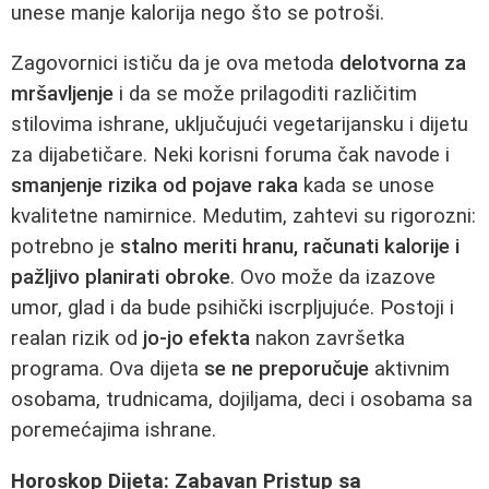
unese manje kalorija nego što se potroši.
Zagovornici ističu da je ova metoda
delotvorna za
mršavljenje
i da se može prilagoditi različitim
stilovima ishrane, uključujući vegetarijansku i dijetu
za dijabetičare. Neki korisni foruma čak navode i
smanjenje rizika od pojave raka
kada se unose
kvalitetne namirnice. Medutim, zahtevi su rigorozni:
potrebno je
stalno meriti hranu, računati kalorije i
pažljivo planirati obroke
. Ovo može da izazove
umor, glad i da bude psihički iscrpljujuće. Postoji i
realan rizik od
jo-jo efekta
nakon završetka
programa. Ova dijeta
se ne preporučuje
aktivnim
osobama, trudnicama, dojiljama, deci i osobama sa
poremećajima ishrane.
Horoskop Dijeta: Zabavan Pristup sa