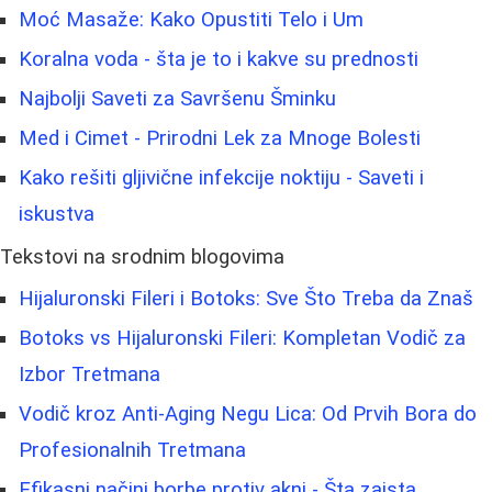
Moć Masaže: Kako Opustiti Telo i Um
Koralna voda - šta je to i kakve su prednosti
Najbolji Saveti za Savršenu Šminku
Med i Cimet - Prirodni Lek za Mnoge Bolesti
Kako rešiti gljivične infekcije noktiju - Saveti i
iskustva
Tekstovi na srodnim blogovima
Hijaluronski Fileri i Botoks: Sve Što Treba da Znaš
Botoks vs Hijaluronski Fileri: Kompletan Vodič za
Izbor Tretmana
Vodič kroz Anti-Aging Negu Lica: Od Prvih Bora do
Profesionalnih Tretmana
Efikasni načini borbe protiv akni - Šta zaista