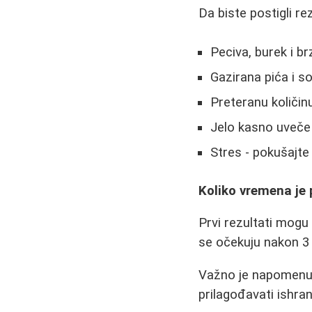
Da biste postigli re
Peciva, burek i b
Gazirana pića i s
Preteranu količinu
Jelo kasno uveče
Stres - pokušajt
Koliko vremena je
Prvi rezultati mogu
se očekuju nakon 3 
Važno je napomenuti
prilagođavati ishr