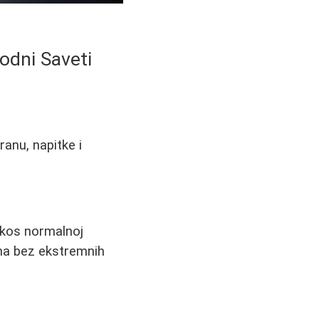
rodni Saveti
ranu, napitke i
kos normalnoj
ema bez ekstremnih