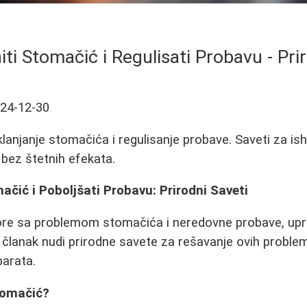
ti Stomačić i Regulisati Probavu - Pri
24-12-30
klanjanje stomačića i regulisanje probave. Saveti za ish
bez štetnih efekata.
ačić i Poboljšati Probavu: Prirodni Saveti
re sa problemom stomačića i neredovne probave, upr
aj članak nudi prirodne savete za rešavanje ovih probl
eparata.
tomačić?