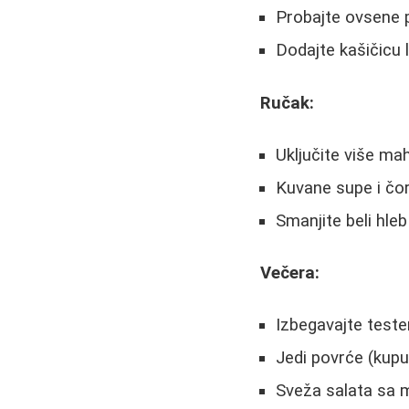
Probajte ovsene p
Dodajte kašičicu 
Ručak:
Uključite više mah
Kuvane supe i čor
Smanjite beli hleb
Večera:
Izbegavajte teste
Jedi povrće (kupu
Sveža salata sa 