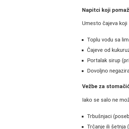
Napitci koji poma
Umesto čajeva koji 
Toplu vodu sa li
Čajeve od kukuruz
Portalak sirup (pr
Dovoljno negazir
Vežbe za stomači
Iako se salo ne može
Trbušnjaci (poseb
Trčanje ili šetnj