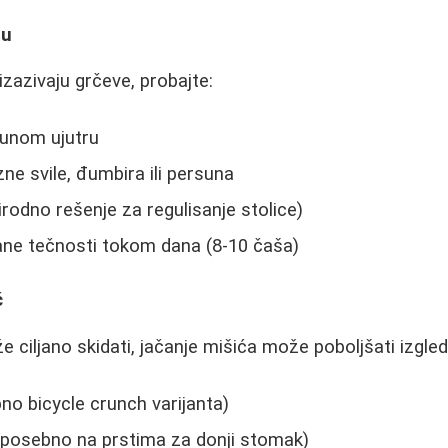
žu
izazivaju grčeve, probajte:
munom ujutru
ne svile, đumbira ili persuna
irodno rešenje za regulisanje stolice)
ane tečnosti tokom dana (8-10 čaša)
ć
 ciljano skidati, jačanje mišića može poboljšati izgled
no bicycle crunch varijanta)
a (posebno na prstima za donji stomak)