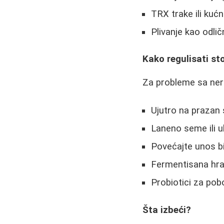
TRX trake ili kuć
Plivanje kao odlič
Kako regulisati sto
Za probleme sa ne
Ujutro na prazan 
Laneno seme ili ul
Povećajte unos bil
Fermentisana hrana
Probiotici za pob
Šta izbeći?