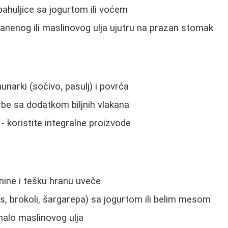
ahuljice sa jogurtom ili voćem
lanenog ili maslinovog ulja ujutru na prazan stomak
unarki (sočivo, pasulj) i povrća
be sa dodatkom biljnih vlakana
 - koristite integralne proizvode
nine i tešku hranu uveče
s, brokoli, šargarepa) sa jogurtom ili belim mesom
malo maslinovog ulja