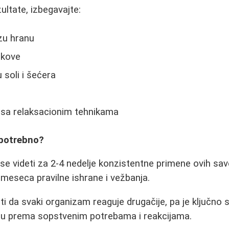
zultate, izbegavajte:
rzu hranu
okove
 soli i šećera
e sa relaksacionim tehnikama
 potrebno?
 se videti za 2-4 nedelje konzistentne primene ovih sav
meseca pravilne ishrane i vežbanja.
 da svaki organizam reaguje drugačije, pa je ključno sl
anu prema sopstvenim potrebama i reakcijama.