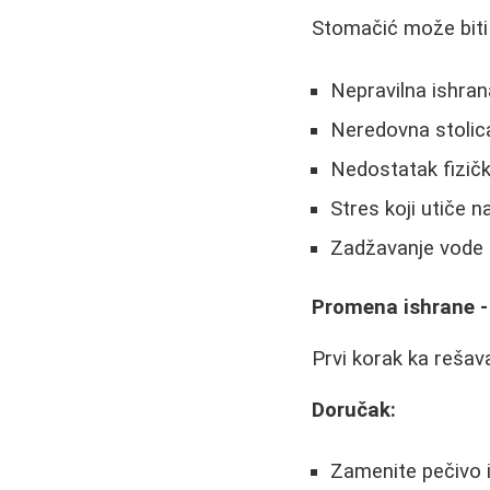
Stomačić može biti 
Nepravilna ishran
Neredovna stolic
Nedostatak fizičk
Stres koji utiče 
Zadžavanje vode
Promena ishrane - 
Prvi korak ka rešav
Doručak:
Zamenite pečivo 