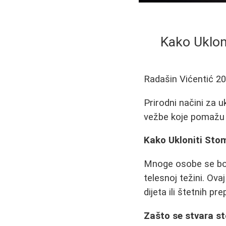
Kako Ukloni
Radašin Vićentić
20
Prirodni načini za u
vežbe koje pomažu 
Kako Ukloniti Stom
Mnoge osobe se bo
telesnoj težini. Ov
dijeta ili štetnih pr
Zašto se stvara s