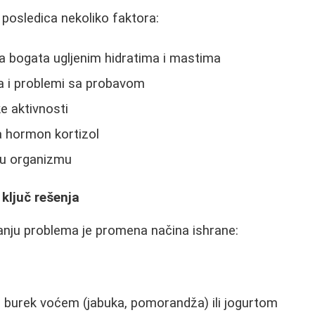
posledica nekoliko faktora:
a bogata ugljenim hidratima i mastima
a i problemi sa probavom
e aktivnosti
na hormon kortizol
 u organizmu
ključ rešenja
anju problema je promena načina ishrane:
i burek voćem (jabuka, pomorandža) ili jogurtom