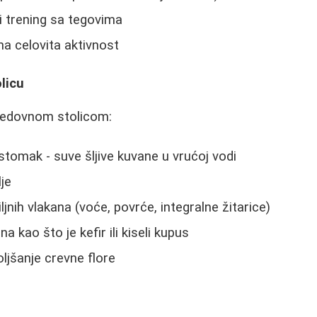
ni trening sa tegovima
na celovita aktivnost
licu
redovnom stolicom:
stomak - suve šljive kuvane u vrućoj vodi
je
jnih vlakana (voće, povrće, integralne žitarice)
 kao što je kefir ili kiseli kupus
oljšanje crevne flore