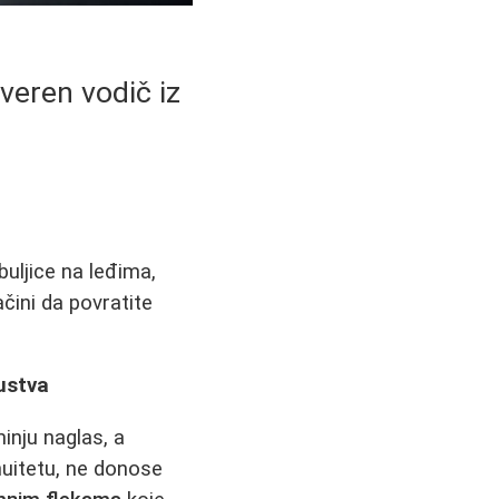
overen vodič iz
uljice na leđima,
ačini da povratite
kustva
inju naglas, a
uitetu, ne donose