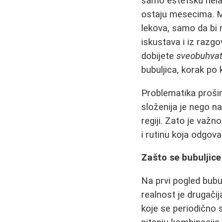
samo estetsku nel
ostaju mesecima. M
lekova, samo da bi n
iskustava i iz razgo
dobijete
sveobuhvata
bubuljica, korak po 
Problematika prošir
složenija je nego na
regiji. Zato je važ
i rutinu koja odgov
Zašto se bubuljice
Na prvi pogled bubu
realnost je drugači
koje se periodično 