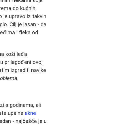
amnim flekama
koje
krema do kućnih
o je upravo iz takvih
o. Cilj je jasan - da
eđima i fleka od
na koži leđa
su prilagođeni ovoj
atim izgraditi navike
problema
.
zi s godinama, ali
iste upalne
akne
edan - najčešće je u