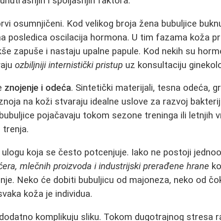
unutrašnjih i spoljašnjih faktora.
rvi osumnjičeni. Kod velikog broja žena bubuljice bukn
ktna posledica oscilacija hormona. U tim fazama koža pr
kše zapuše i nastaju upalne papule. Kod nekih su hor
vaju
ozbiljniji internistički pristup
uz konsultaciju ginekol
je
znojenje i odeća
. Sintetički materijali, tesna odeća, g
znoja na koži stvaraju idealne uslove za razvoj bakter
bubuljice pojačavaju tokom sezone treninga ili letnjih 
 trenja.
 ulogu koja se često potcenjuje. Iako ne postoji jednoo
era, mlečnih proizvoda i industrijski prerađene hrane
ko
je. Neko će dobiti bubuljicu od majoneza, neko od čo
svaka koža je individua.
t dodatno komplikuju sliku. Tokom dugotrajnog stresa ra