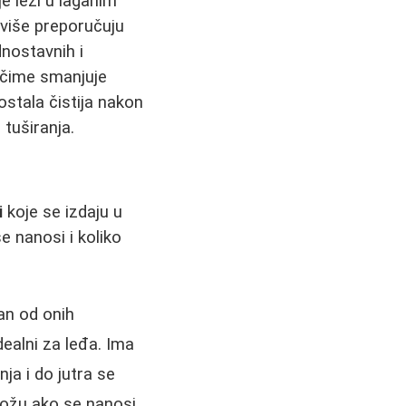
e leži u laganim
 više preporučuju
dnostavnih i
, čime smanjuje
stala čistija nakon
tuširanja.
i
koje se izdaju u
e nanosi i koliko
dan od onih
dealni za leđa. Ima
nja i do jutra se
kožu ako se nanosi