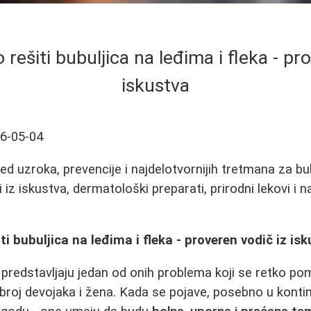
 rešiti bubuljica na leđima i fleka - pr
iskustva
6-05-04
d uzroka, prevencije i najdelotvornijih tretmana za bub
ti iz iskustva, dermatološki preparati, prirodni lekovi i n
ti bubuljica na leđima i fleka - proveren vodič iz is
 predstavljaju jedan od onih problema koji se retko pom
roj devojaka i žena. Kada se pojave, posebno u kontin