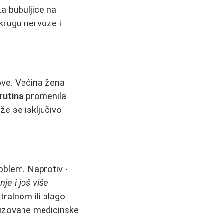
za bubuljice na
krugu nervoze i
ove. Većina žena
rutina
promenila
iže se isključivo
roblem. Naprotiv -
je i još više
tralnom ili blago
alizovane medicinske