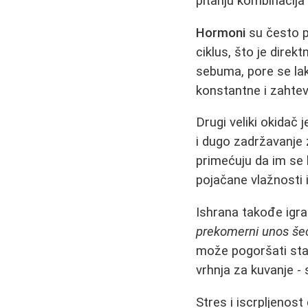
pitanju kombinacija 
Hormoni
su često p
ciklus, što je dire
sebuma, pore se la
konstantne i zahte
Drugi veliki okidač 
i dugo zadržavanje 
primećuju da im se 
pojačane vlažnosti i
Ishrana takođe igra
prekomerni unos šeć
može pogoršati stan
vrhnja za kuvanje - 
Stres i iscrpljenos