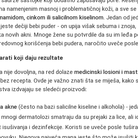
sadrže sastojke koji dodatno zapušavaju pore. Rešenj
ma namenjenim masnoj i problematičnoj koži, a sve se
inamidom, cinkom ili salicilnom kiselinom
. Jedan od je
jeste dečiji bebi puder - on upija višak sebuma i znoja
novih akni. Mnoge žene su potvrdile da su im leđa po
edovnog korišćenja bebi pudera, naročito uveče posle 
rati koji daju rezultate
 nije dovoljna, na red dolaze
medicinski losioni i mast
bez recepta. Ovde je važno znati šta se miješa, kako s
ustva izdvajaju se sledeći proizvodi:
za akne
(često na bazi salicilne kiseline i alkohola) - je
mnogi dermatolozi smatraju da su prejaki za lice, ali i
isušivanja i dezinfekcije. Koristi se uveče posle tušira
povuku. Njegova najveća mana jeste što može isušiti 