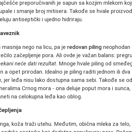
ajčešće preporučivanih je sapun sa kozjim mlekom koj
ale i smanje broj mitisera. Takođe se hvale proizvodi
luju antiseptički i ujedno hidriraju.
saveznik
i masnija nego na licu, pa je
redovan piling
neophodan d
sprečilo začepljenje pora. Ali ovde je važan balans: preg
ekani neće dati rezultat
. Mnoge hvale piling od smeđeg 
n a opet prirodan. Idealno je piling raditi jednom ili dv
 jer leđa nisu lako dostupna sama sebi. Takođe se od
eralima Crnog mora - ona deluje poput mora i sunca, i
neti na celokupna leđa kao oblog.
čepljenja
linga, koža traži utehu. Međutim, obična mleka za telo