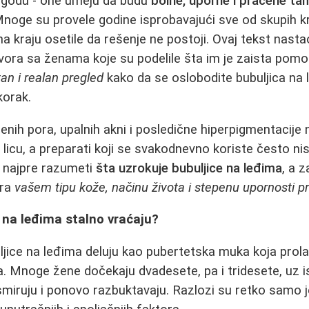
agodu - one umeju da budu
bolne, uporne i praćene t
noge su provele godine isprobavajući sve od skupih 
a kraju osetile da rešenje ne postoji. Ovaj tekst nasta
vora sa ženama koje su podelile šta im je zaista pomogl
n i realan pregled
kako da se oslobodite bubuljica na l
korak.
enih pora, upalnih akni i posledične hiperpigmentacije 
 licu, a preparati koji se svakodnevno koriste često ni
no najpre razumeti
šta uzrokuje bubuljice na leđima
, a z
ara
vašem tipu kože, načinu života i stepenu upornosti 
 na leđima stalno vraćaju?
ljice na leđima deluju kao pubertetska muka koja prola
ja. Mnoge žene dočekaju dvadesete, pa i tridesete, uz 
smiruju i ponovo razbuktavaju. Razlozi su retko samo j