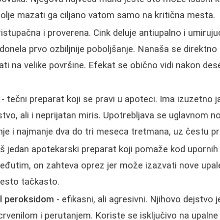
jbolje mazati ga ciljano vatom samo na kritična mesta.
ristupačna i proverena. Cink deluje antiupalno i umiruj
onela prvo ozbiljnije poboljšanje. Nanaša se direktno n
ati na velike površine. Efekat se obično vidi nakon de
- tečni preparat koji se pravi u apoteci. Ima izuzetno j
jstvo, ali i neprijatan miris. Upotrebljava se uglavnom n
je i najmanje dva do tri meseca tretmana, uz čestu pr
oš jedan apotekarski preparat koji pomaže kod upornih b
 Međutim, on zahteva oprez jer može izazvati nove upa
esto tačkasto.
il peroksidom
- efikasni, ali agresivni. Njihovo dejstvo j
rvenilom i perutanjem. Koriste se isključivo na upalne