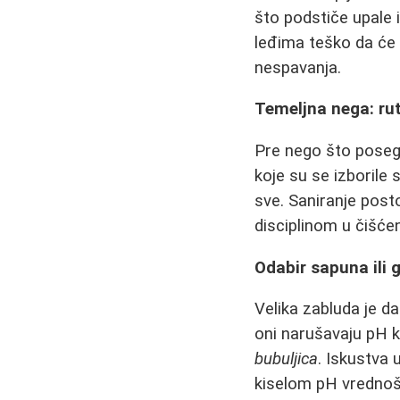
što podstiče upale i
leđima teško da će 
nespavanja.
Temeljna nega: rut
Pre nego što posegn
koje su se izborile 
sve. Saniranje posto
disciplinom u čišćen
Odabir sapuna ili g
Velika zabluda je d
oni narušavaju pH ko
bubuljica
. Iskustva 
kiselom pH vrednošć