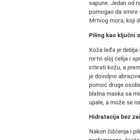
sapune. Jedan od n
pomogao da smire up
Mrtvog mora, koji de
Piling kao ključni 
Koža leđa je deblja 
mrtvi sloj ćelija i 
iritirati kožu, a
prem
je dovoljno abraziva
pomoć druge osobe,
blatna maska sa min
upale, a može se na
Hidratacija bez za
Nakon čišćenja i pi