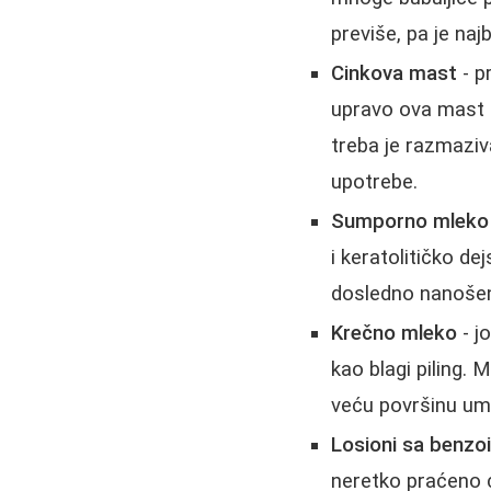
previše, pa je na
Cinkova mast
- p
upravo ova mast d
treba je razmaziv
upotrebe.
Sumporno mleko
i keratolitičko de
dosledno nanošen
Krečno mleko
- j
kao blagi piling.
veću površinu um
Losioni sa benzo
neretko praćeno c