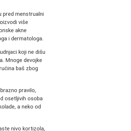
u pred menstrualni
oizvodi više
monske akne
oga i dermatologa.
rudnjaci koji ne dišu
ija. Mnoge devojke
vrućina baš zbog
brazno pravilo,
d osetljivih osoba
kolade, a neko od
ste nivo kortizola,