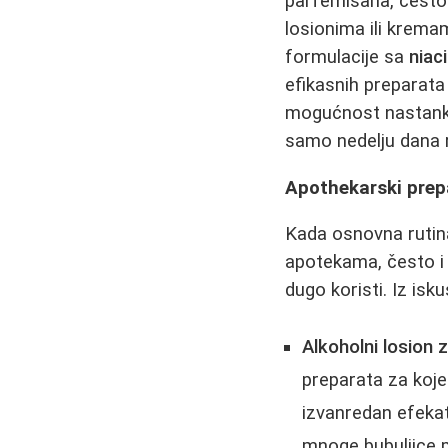
parfemisana, često 
losionima ili krema
formulacije sa
niac
efikasnih preparata 
mogućnost nastanka 
samo nedelju dana r
Apothekarski prepa
Kada osnovna rutina
apotekama, često i 
dugo koristi. Iz isk
Alkoholni losion 
preparata za koje 
izvanredan efekat 
mnoge bubuljice 