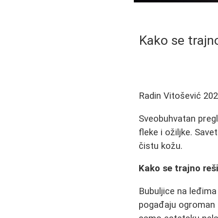
Kako se trajno
Radin Vitošević
202
Sveobuhvatan pregle
fleke i ožiljke. Save
čistu kožu.
Kako se trajno reši
Bubuljice na leđima
pogađaju ogroman b