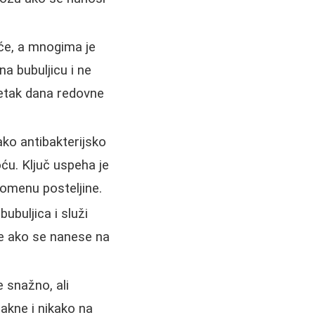
uće, a mnogima je
a bubuljicu i ne
setak dana redovne
ako antibakterijsko
oću. Ključ uspeha je
omenu posteljine.
ubuljica i služi
le ako se nanese na
e snažno, ali
 akne i nikako na