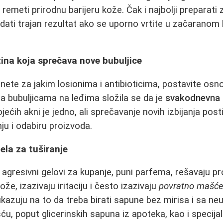
 remeti prirodnu barijeru kože. Čak i najbolji preparati 
dati trajan rezultat ako se uporno vrtite u začaranom 
ina koja sprečava nove bubuljice
ete za jakim losionima i antibioticima, postavite osn
sa bubuljicama na leđima složila se da je
svakodnevna 
jećih akni je jedno, ali sprečavanje novih izbijanja post
ju i odabiru proizvoda.
ela za tuširanje
a agresivni gelovi za kupanje, puni parfema, rešavaju p
že, izazivaju iritaciju i često izazivaju
povratno mašćen
ukazuju na to da treba birati sapune bez mirisa i sa neu
u, poput glicerinskih sapuna iz apoteka, kao i specij