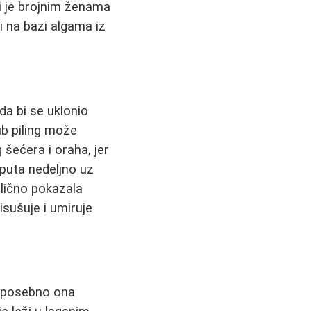
i je brojnim ženama
 na bazi algama iz
a bi se uklonio
rub piling može
šećera i oraha, jer
a puta nedeljno uz
lično pokazala
sušuje i umiruje
, posebno ona