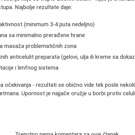
stupa. Najbolje rezultate daje:
aktivnost (minimum 3-4 puta nedeljno)
rana sa minimalno prerađene hrane
tna masaža problematičnih zona
nih anticelulit preparata (gelovi, ulja ili kreme sa dok
tacije i limfnog sistema
a očekivanja - rezultati se obično vide tek posle nekolik
tmana. Upornost je najjače oružje u borbi protiv celuli
Trenutno nema komentara za ovaj članak.