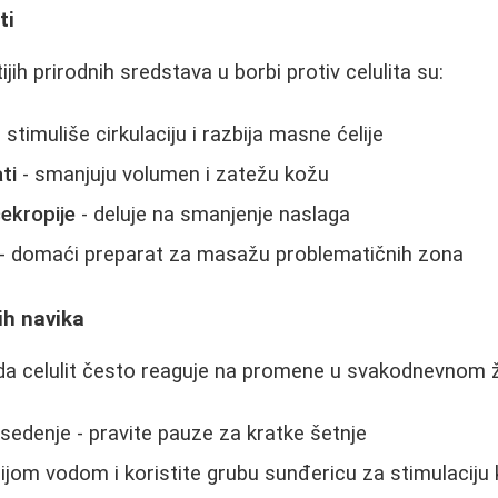
ti
ih prirodnih sredstava u borbi protiv celulita su:
 stimuliše cirkulaciju i razbija masne ćelije
ti
- smanjuju volumen i zatežu kožu
cekropije
- deluje na smanjenje naslaga
- domaći preparat za masažu problematičnih zona
ih navika
a celulit često reaguje na promene u svakodnevnom ž
sedenje - pravite pauze za kratke šetnje
nijom vodom i koristite grubu sunđericu za stimulaciju