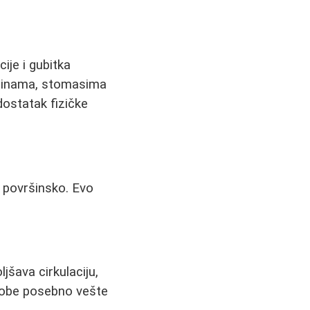
ije i gubitka
butinama, stomasima
dostatak fizičke
o površinsko. Evo
jšava cirkulaciju,
osobe posebno vešte