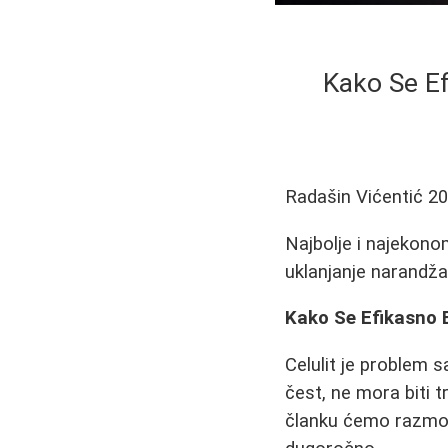
Kako Se Ef
Radašin Vićentić
20
Najbolje i najekono
uklanjanje narandža
Kako Se Efikasno B
Celulit je problem s
čest, ne mora biti t
članku ćemo razmotr