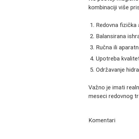
kombinaciji više pri
Redovna fizička 
Balansirana ish
Ručna ili apara
Upotreba kvalitet
Održavanje hidra
Važno je imati realn
meseci redovnog tre
Komentari