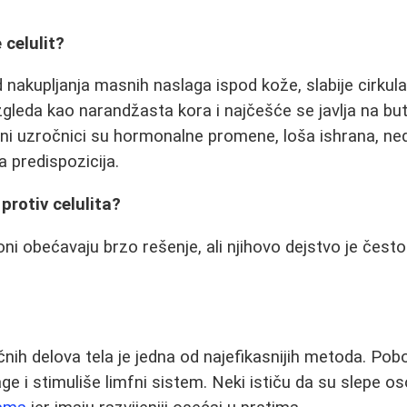
 celulit?
d nakupljanja masnih naslaga ispod kože, slabije cirkulac
Izgleda kao narandžasta kora i najčešće se javlja na 
vni uzročnici su hormonalne promene, loša ishrana, ne
a predispozicija.
protiv celulita?
ni obećavaju brzo rešenje, ali njihovo dejstvo je čest
ih delova tela je jedna od najefikasnijih metoda. Pobol
ge i stimuliše limfni sistem. Neki ističu da su slepe 