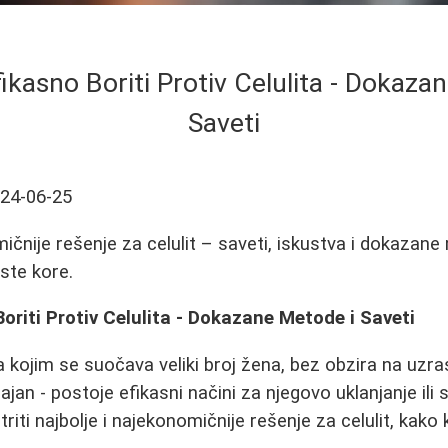
ikasno Boriti Protiv Celulita - Dokaza
Saveti
24-06-25
mičnije rešenje za celulit – saveti, iskustva i dokazan
ste kore.
oriti Protiv Celulita - Dokazane Metode i Saveti
a kojim se suočava veliki broj žena, bez obzira na uzrast 
rajan - postoje efikasni načini za njegovo uklanjanje il
iti najbolje i najekonomičnije rešenje za celulit, kako