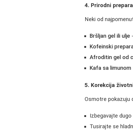
4. Prirodni prepara
Neki od najpomenutij
Bršljan gel ili ulje
-
Kofeinski prepara
Afroditin gel od 
Kafa sa limunom
5. Korekcija životn
Osmotre pokazuju d
Izbegavajte dugo 
Tusirajte se hlad