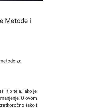
ne Metode i
e metode za
i tip tela. Iako je
i smanjenje. U ovom
 kratkoročno tako i