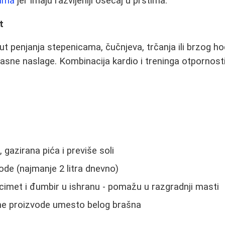
žama
jer imaju razvijeniji osećaj u prstima.
t
 penjanja stepenicama, čučnjeva, trčanja ili brzog hod
asne naslage. Kombinacija kardio i treninga otpornosti
a
 gazirana pića i previše soli
de (najmanje 2 litra dnevno)
 cimet i đumbir u ishranu - pomažu u razgradnji masti
lne proizvode umesto belog brašna