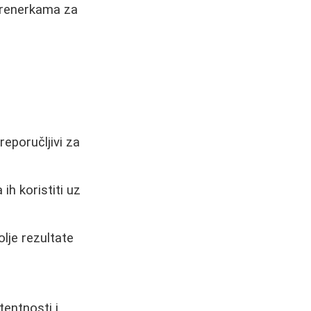
 trenerkama za
reporučljivi za
ih koristiti uz
lje rezultate
tentnosti i