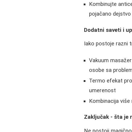
Kombinujte antice
pojačano dejstvo
Dodatni saveti i u
Iako postoje razni 
Vakuum masažeri (
osobe sa proble
Termo efekat proi
umerenost
Kombinacija više 
Zaključak - šta je 
Ne postoji magično r