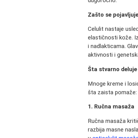
dugoročno.
Zašto se pojavljuje
Celulit nastaje usle
elastičnosti kože. 
i nadlakticama. Gla
aktivnosti i genetsk
Šta stvarno deluje 
Mnoge kreme i losio
šta zaista pomaže:
1. Ručna masaža
Ručna masaža kritičn
razbija masne nasla