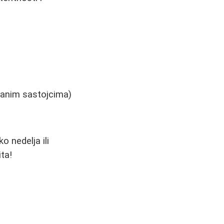
azanim sastojcima)
o nedelja ili
ta!