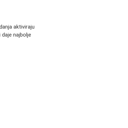
anja aktiviraju
 daje najbolje