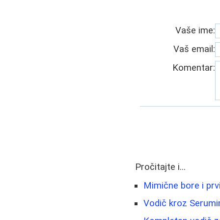
Vaše ime:
Vaš email:
Komentar:
Pročitajte i...
Mimične bore i prv
Vodič kroz Serumim