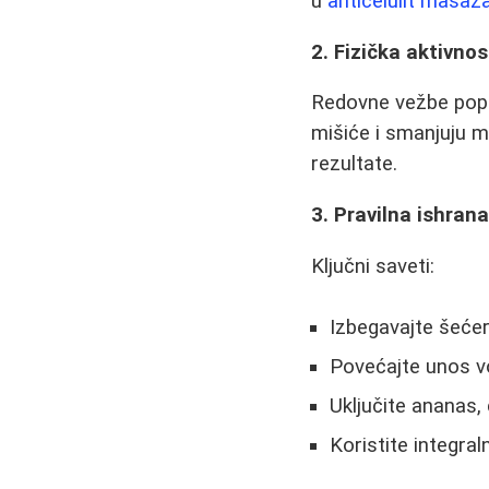
u
anticelulit masa
2. Fizička aktivnos
Redovne vežbe poput
mišiće i smanjuju m
rezultate.
3. Pravilna ishran
Ključni saveti:
Izbegavajte šećer,
Povećajte unos vo
Uključite ananas,
Koristite integra