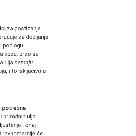
ici za postizanje
ručuje za dobijanje
u podlogu.
a kožu, brzo se
a ulja
nemaju
a, i to isključivo u
e potrebna
i prirodnih ulja
juštenje i onaj
 i ravnomernije će