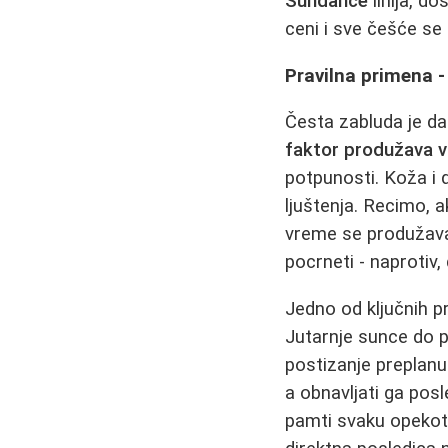
Sundance
linija, d
ceni i sve češće se
Pravilna primena -
Česta zabluda je d
faktor produžava v
potpunosti. Koža i d
ljuštenja. Recimo, 
vreme se produžava 
pocrneti - naprotiv,
Jedno od ključnih p
Jutarnje sunce do p
postizanje preplanu
a obnavljati ga pos
pamti svaku opekoti