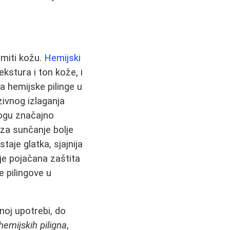
emiti kožu.
Hemijski
ekstura i ton kože, i
a hemijske pilinge u
zivnog izlaganja
mogu značajno
 za sunčanje bolje
taje glatka, sjajnija
je pojačana zaštita
e pilingove u
noj upotrebi, do
hemijskih piligna
,