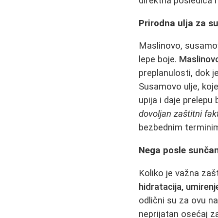
direktna posledica 
Prirodna ulja za su
Maslinovo, susamovo
lepe boje.
Maslinovo
preplanulosti, dok j
Susamovo ulje, koje
upija i daje prelepu
dovoljan zaštitni fak
bezbednim terminim
Nega posle sunčanj
Koliko je važna zašt
hidratacija, umirenj
odlični su za ovu n
neprijatan osećaj za