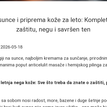
 sunce i priprema kože za leto: Komple
zaštitu, negu i savršen ten
2026-05-18
giji na sunce, najboljim kremama za sunčanje, prirodnim
tmanima poput anticelulit masaže i hemijskog pilinga 
 letnja nega kože: Sve što treba da znate o zaštiti, 
a sa sobom nosi radost, more, bazene i duge šetnje p