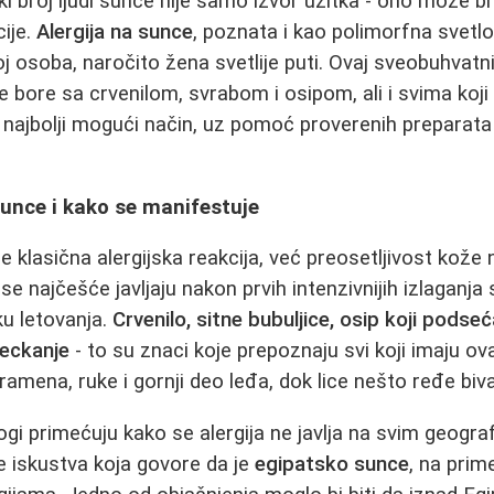
ki broj ljudi sunce nije samo izvor užitka - ono može bit
cije.
Alergija na sunce
, poznata i kao polimorfna svetlo
j osoba, naročito žena svetlije puti. Ovaj sveobuhvatn
e bore sa crvenilom, svrabom i osipom, ali i svima koji
 najbolji mogući način, uz pomoć proverenih preparata
 sunce i kako se manifestuje
je klasična alergijska reakcija, već preosetljivost kože 
e najčešće javljaju nakon prvih intenzivnijih izlaganja
ku letovanja.
Crvenilo, sitne bubuljice, osip koji podse
peckanje
- to su znaci koje prepoznaju svi koji imaju ov
 ramena, ruke i gornji deo leđa, dok lice nešto ređe bi
ogi primećuju kako se alergija ne javlja na svim geogr
 iskustva koja govore da je
egipatsko sunce
, na prim