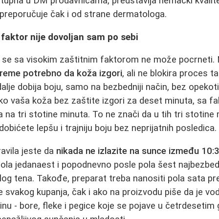
ostupna u DM prodavnicama, predstavlja nemački kvalit
 preporučuje čak i od strane dermatologa.
 faktor nije dovoljan sam po sebi
a se sa visokim zaštitnim faktorom ne može pocrneti. 
reme potrebno da koža izgori
, ali ne blokira proces t
alje dobija boju, samo na bezbedniji način, bez opekotin
ako vaša koža bez zaštite izgori za deset minuta, sa f
na tri stotine minuta. To ne znači da u tih tri stotine
 dobićete lepšu i trajniju boju bez neprijatnih posledica.
ravila jeste da
nikada ne izlazite na sunce između 10:
ola jedanaest i popodnevno posle pola šest najbezbedn
log tena. Takođe, preparat treba nanositi pola sata pr
le svakog kupanja, čak i ako na proizvodu piše da je v
nu - bore, fleke i pegice koje se pojave u četrdeseti