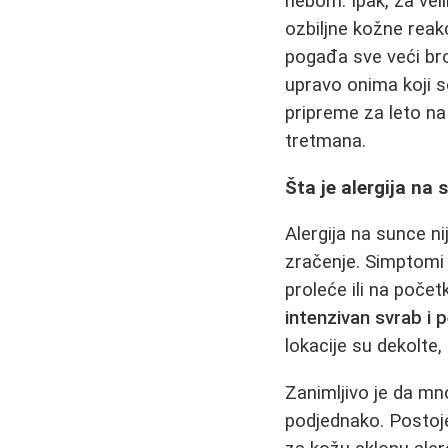
nebom. Ipak, za veli
ozbiljne kožne reak
pogađa sve veći bro
upravo onima koji s
pripreme za leto na
tretmana.
Šta je alergija na
Alergija na sunce ni
zračenje. Simptomi s
proleće ili na počet
intenzivan svrab i 
lokacije su dekolte,
Zanimljivo je da mn
podjednako. Postoje