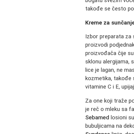
bogatu svežim voće
takođe se često po
Kreme za sunčanje 
Izbor preparata za 
proizvodi podjednak
proizvođača čije su
sklonu alergijama, s
lice je lagan, ne ma
kozmetika, takođe s
vitamine C i E, upij
Za one koji traže po
je reč o mleku sa f
Sebamed
losioni s
bubuljicama na dekol