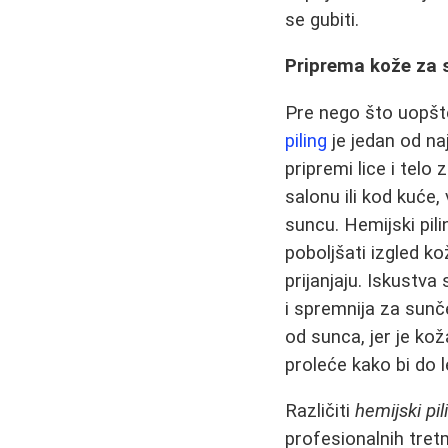
se gubiti.
Priprema kože za s
Pre nego što uopšte
piling
je jedan od naj
pripremi lice i telo
salonu ili kod kuće,
suncu. Hemijski pil
poboljšati izgled ko
prijanjaju. Iskustva
i spremnija za sunč
od sunca, jer je kož
proleće kako bi do 
Različiti
hemijski pil
profesionalnih tret