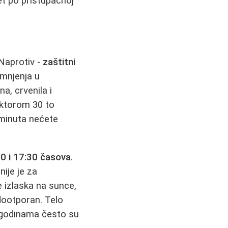
et po pristupačnoj
Naprotiv -
zaštitni
amnjenja u
a, crvenila i
aktorom 30 to
 minuta nećete
30 i 17:30 časova
.
ije je za
e izlaska na sunce,
odootporan. Telo
m godinama često su