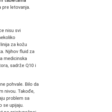
im tabletama
pre letovanja.
e nisu svi
nekoliko
linija za kožu
a. Njihov fluid za
a medicinska
tora, sadrže Q10 i
lne pohvale. Bilo da
om nivou. Takođe,
maju problem sa
 se upijaju.