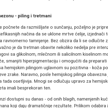
ezonu - piling i tretmani
 počnete da razmišljate o sunčanju, poželjno je pripr
efikasnijih načina da se uklone mrtve ćelije, izjednači t
 za ravnomerno tamnjenje. Bez obzira da li se odlučite z
 važno je da tretman obavite nekoliko nedelja pre inten
ingovi sa glikolnom, mlečnom ili salicilnom kiselinom 
že, smanjiti hiperpigmentaciju i omogućiti da preparati
 sa hemijskim pilingom uglavnom su pozitivna - koža pos
eve zrake. Naravno, posle hemijskog pilinga obavezna 
a tada osetljivija. Mnogi se odlučuju upravo za hemijsk
leta imali besprekoran ten.
inzi
dostupni su danas - od onih blagih, namenjenih kuć
mana koji daju dramatičnije rezultate. Prilikom odabira