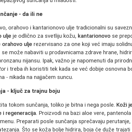
nepažljivog sunčanja u mladosti.
nčanje - da ili ne
, orahovo i kantarionovo ulje tradicionalni su savezn
 ulje
je odlično za svetliju kožu,
kantarionovo
se prepo
e
orahovo ulje
rezervisano za one koji već imaju solidn
 se može nabaviti u prodavnicama zdrave hrane, hidrir
 bronzanu nijansu. Ipak, važno je napomenuti da prirodn
tor
i treba ih koristiti tek kada se već dobije osnovna boj
a - nikada na najjačem suncu.
a - ključ za trajnu boju
ita tokom sunčanja, toliko je bitna i nega posle.
Koži j
e i regeneracija
. Proizvodi na bazi aloe vere, pantenola 
amenu. Preparati posle sunčanja sprečavaju perutanje, l
tezanja. Što se koža bolje hidrira, boja će duže trajati