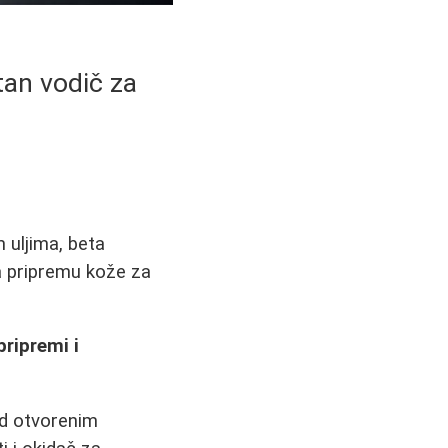
tan vodič za
 uljima, beta
za pripremu kože za
pripremi i
od otvorenim