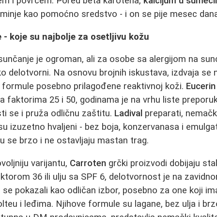
m i povrćem. Pored beta karotena,
kalcijum u šumeć
minje kao pomoćno sredstvo - i on se pije mesec dana 
- koje su najbolje za osetljivu kožu
sunčanje je ogroman, ali za osobe sa alergijom na sunc
o delotvorni. Na osnovu brojnih iskustava, izdvaja se 
 formule posebno prilagođene reaktivnoj koži.
Eucerin
a faktorima 25 i 50, godinama je na vrhu liste preporuk
sti se i pruža odličnu zaštitu.
Ladival
preparati, nemačk
u izuzetno hvaljeni - bez boja, konzervanasa i emulga
aju se brzo i ne ostavljaju mastan trag.
voljniju varijantu,
Carroten
grčki proizvodi dobijaju sta
aktorom 36 ili ulju sa SPF 6, delotvornost je na zavidn
u se pokazali kao odličan izbor, posebno za one koji i
teu i leđima. Njihove formule su lagane, bez ulja i brzo