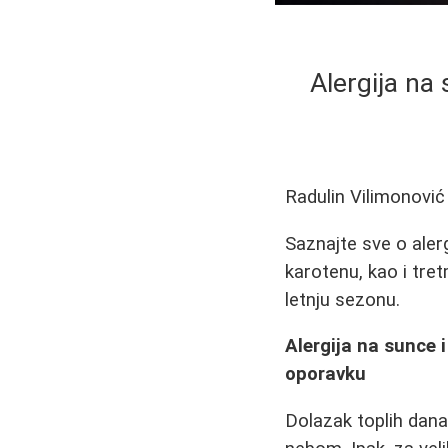
Alergija na
Radulin Vilimonović
Saznajte sve o aler
karotenu, kao i tre
letnju sezonu.
Alergija na sunce i
oporavku
Dolazak toplih dan