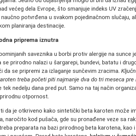
gijama. Jedno od objašnjenja moglo bi biti da iznad E
znad većeg dela Evrope, što smanjuje indeks UV zračen
u naučno potvrđena u svakom pojedinačnom slučaju, al
ikom planiranja destinacije.
rodna priprema iznutra
ominjanih saveznika u borbi protiv alergije na sunce 
 se prirodno nalazi u šargarepi, bundevi, batatu i d
i da se pripremi za izlaganje sunčevim zracima.
Ključn
karoten treba početi piti najmanje dva do tri meseca pre
ne tek nedelju dana pred put. Samo na taj način organi
prirodnu otpornost.
i da je otkriveno kako sintetički beta karoten može i
a, naročito kod pušača, gde su pronađene veze sa ra
reba preparata na bazi prirodnog beta karotena, kao i