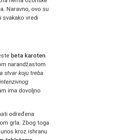
gipta nema ozonske
ja. Naravno, ovo su
i svakako vredi
jeste
beta karoten
.
rugom narandžastom
a stvar koju treba
 intenzivnog
zam ima dovoljno
mati određena
kom grla. Zbog toga
 unos kroz ishranu