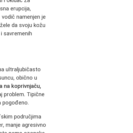
i i okidač za
sna erupcija,
i vodič namenjen je
 žele da svoju kožu
 i savremenih
na ultraljubičasto
 suncu, obično u
ća na koprivnjaču,
aj problem. Tipične
va pogođeno.
afskim područjima
er, manje agresivno