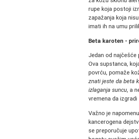
za kožu sklonu aler
rupe koja postoji i
zapažanja koja nis
imati ih na umu pril
Beta karoten - pri
Jedan od najčešće p
Ova supstanca, koja
povrću, pomaže kož
znati jeste da beta 
izlaganja suncu
, a 
vremena da izgradi 
Važno je napomenut
kancerogena dejstv
se preporučuje upot