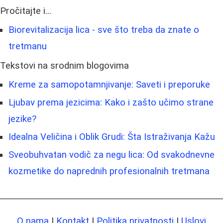
Pročitajte i...
Biorevitalizacija lica - sve što treba da znate o
tretmanu
Tekstovi na srodnim blogovima
Kreme za samopotamnjivanje: Saveti i preporuke
Ljubav prema jezicima: Kako i zašto učimo strane
jezike?
Idealna Veličina i Oblik Grudi: Šta Istraživanja Kažu
Sveobuhvatan vodič za negu lica: Od svakodnevne
kozmetike do naprednih profesionalnih tretmana
O nama
|
Kontakt
|
Politika privatnosti
|
Uslovi