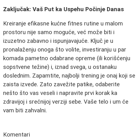
Zaključak: Vaš Put ka Uspehu Počinje Danas
Kreiranje efikasne kućne fitnes rutine u malom
prostoru nije samo moguće, već može biti i
izuzetno zabavno i ispunjavajuće. Ključ je u
pronalaženju onoga što volite, investiranju u par
komada pametno odabrane opreme (ili korišćenju
sopstvene težine) i, iznad svega, u ostanaku
doslednim. Zapamtite, najbolji trening je onaj koji se
zaista izvede. Zato zavežite patike, odaberite
nešto što vas veseli i napravite prvi korak ka
zdravijoj i srećnijoj verziji sebe. Vaše telo i um će
vam biti zahvalni.
Komentari