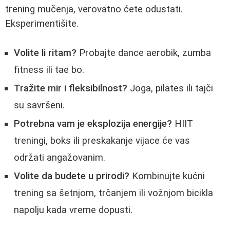
trening mučenja, verovatno ćete odustati.
Eksperimentišite.
Volite li ritam?
Probajte dance aerobik, zumba
fitness ili tae bo.
Tražite mir i fleksibilnost?
Joga, pilates ili tajči
su savršeni.
Potrebna vam je eksplozija energije?
HIIT
treningi, boks ili preskakanje vijace će vas
održati angažovanim.
Volite da budete u prirodi?
Kombinujte kućni
trening sa šetnjom, trčanjem ili vožnjom bicikla
napolju kada vreme dopusti.