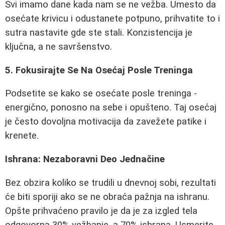
Svi imamo dane kada nam se ne vežba. Umesto da
osećate krivicu i odustanete potpuno, prihvatite to i
sutra nastavite gde ste stali. Konzistencija je
ključna, a ne savršenstvo.
5. Fokusirajte Se Na Osećaj Posle Treninga
Podsetite se kako se osećate posle treninga -
energično, ponosno na sebe i opušteno. Taj osećaj
je često dovoljna motivacija da zavežete patike i
krenete.
Ishrana: Nezaboravni Deo Jednačine
Bez obzira koliko se trudili u dnevnoj sobi, rezultati
će biti sporiji ako se ne obraća pažnja na ishranu.
Opšte prihvaćeno pravilo je da je za izgled tela
odgovorna 30% vežbanje, a 70% ishrana. Usmerite