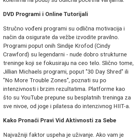
DVD Programi i Online Tutorijali
Stručno vođeni programi su odlična motivacija i
način da osigurate da vežbe izvodite pravilno.
Programi poput onih Sindije Krofod (Cindy
Crawford) su legendarni - nude dobro strukturne
treninge koji se fokusiraju na ceo telo. Slično tome,
Jillian Michaels programi, poput "30 Day Shred" ili
"No More Trouble Zones", poznati su po
intenzivnosti i brzim rezultatima. Platforme kao
što su YouTube prepune su besplatnih treninga za
sve nivoe, od joge i pilatesa do intenzivnog HIIT-a.
Kako Pronaći Pravi Vid Aktivnosti za Sebe
Najvažniji faktor uspeha je uživanje. Ako vam je