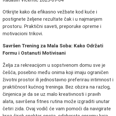
Otkrijte kako da efikasno vežbate kod kuće i
postignete željene rezultate čak i u najmanjem
prostoru. Praktični saveti, preporuke opreme i
motivacioni trikovi.
Savršen Trening za Mala Soba: Kako Održati
Formu i Ostanuti Motivisani
Želja za rekreacijom u sopstvenom domu sve je
češća, posebno među onima koji imaju ograničen
životni prostor ili jednostavno preferirau intimnost i
praktičnost kućnog treninga. Bez obzira na razlog,
činjenica je da se uz malo kreativnosti i pravih
alata, savršena fitnes rutina može izgraditi unutar
četiri zida. Ovaj vodič će vam pomoći da navigirate
kroz širok spektar opcija, odaberete opremu koja