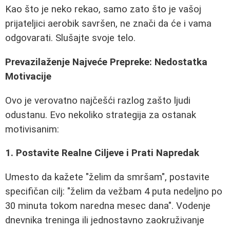
Kao što je neko rekao, samo zato što je vašoj
prijateljici aerobik savršen, ne znači da će i vama
odgovarati. Slušajte svoje telo.
Prevazilaženje Najveće Prepreke: Nedostatka
Motivacije
Ovo je verovatno najčešći razlog zašto ljudi
odustanu. Evo nekoliko strategija za ostanak
motivisanim:
1. Postavite Realne Ciljeve i Prati Napredak
Umesto da kažete "želim da smršam", postavite
specifičan cilj: "želim da vežbam 4 puta nedeljno po
30 minuta tokom naredna mesec dana". Vodenje
dnevnika treninga ili jednostavno zaokruživanje