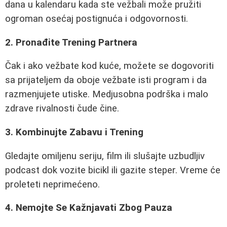
dana u kalendaru kada ste vežbali može pružiti
ogroman osećaj postignuća i odgovornosti.
2. Pronađite Trening Partnera
Čak i ako vežbate kod kuće, možete se dogovoriti
sa prijateljem da oboje vežbate isti program i da
razmenjujete utiske. Medjusobna podrška i malo
zdrave rivalnosti čude čine.
3. Kombinujte Zabavu i Trening
Gledajte omiljenu seriju, film ili slušajte uzbudljiv
podcast dok vozite bicikl ili gazite steper. Vreme će
proleteti neprimećeno.
4. Nemojte Se Kažnjavati Zbog Pauza