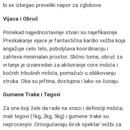
bi se izbegao preveliki napor za zglobove.
Vijaca i Obruč
Ponekad najjednostavnije stvari su najefikasnije.
Preskakanje vijace je fantastična kardio vežba koja
angažuje celo telo, poboljšava koordinaciju i
zahteva minimalan prostor. Slično tome, obruč za
vrtanje je izvanredan za aktiviranje core mišića i
bočnih trbušnih mišića, pomažući u oblikovanju
struka. Oba su jeftina, dostupna i lako se čuvaju.
Gumene Trake i Tegovi
Za one koji žele da rade na snazi i definiciji mišića,
mali tegovi (1kg, 2kg, 5kg) i gumene trake su
neprocenjivi. Omogućavaju širok spektar vežbi za