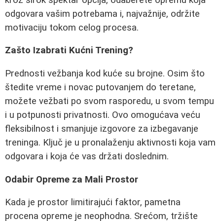
odgovara vašim potrebama i, najvažnije, održite
motivaciju tokom celog procesa.
Zašto Izabrati Kućni Trening?
Prednosti vežbanja kod kuće su brojne. Osim što
štedite vreme i novac putovanjem do teretane,
možete vežbati po svom rasporedu, u svom tempu
i u potpunosti privatnosti. Ovo omogućava veću
fleksibilnost i smanjuje izgovore za izbegavanje
treninga. Ključ je u pronalaženju aktivnosti koja vam
odgovara i koja će vas držati doslednim.
Odabir Opreme za Mali Prostor
Kada je prostor limitirajući faktor, pametna
procena opreme je neophodna. Srećom, tržište