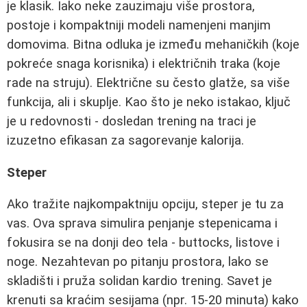
je klasik. Iako neke zauzimaju više prostora,
postoje i kompaktniji modeli namenjeni manjim
domovima. Bitna odluka je između mehaničkih (koje
pokreće snaga korisnika) i električnih traka (koje
rade na struju). Električne su često glatže, sa više
funkcija, ali i skuplje. Kao što je neko istakao, ključ
je u redovnosti - dosledan trening na traci je
izuzetno efikasan za sagorevanje kalorija.
Steper
Ako tražite najkompaktniju opciju, steper je tu za
vas. Ova sprava simulira penjanje stepenicama i
fokusira se na donji deo tela - buttocks, listove i
noge. Nezahtevan po pitanju prostora, lako se
skladišti i pruža solidan kardio trening. Savet je
krenuti sa kraćim sesijama (npr. 15-20 minuta) kako