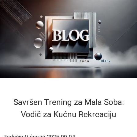
Savršen Trening za Mala Soba:
Vodič za Kućnu Rekreaciju
Radašin Vićentić
2025-09-04