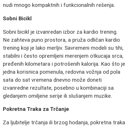
nudi mnogo kompaktnih i funkcionalnih rešenja.
Sobni Bicikl
Sobni bicikl je izvanredan izbor za kardio trening.
Ne zahteva puno prostora, a pruža odličan kardio
trening koji je lako merljiv. Savremeni modeli su tihi,
stabilni i često opremljeni merenjem otkucaja srca,
pređenih kilometara i potrošenih kalorija. Kao što je
jedna korisnica pomenula, redovna vožnja od pola
sata do sat vremena dnevno može doneti
izvanredne rezultate, posebno u kombinaciji sa
gledanjem omiljene serije ili slušanjem muzike.
Pokretna Traka za Trčanje
Za ljubitelje trčanja ili brzog hodanja, pokretna traka