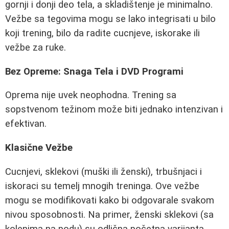
gornji i donji deo tela, a skladištenje je minimalno.
Vežbe sa tegovima mogu se lako integrisati u bilo
koji trening, bilo da radite cucnjeve, iskorake ili
vežbe za ruke.
Bez Opreme: Snaga Tela i DVD Programi
Oprema nije uvek neophodna. Trening sa
sopstvenom težinom može biti jednako intenzivan i
efektivan.
Klasične Vežbe
Cucnjevi, sklekovi (muški ili ženski), trbušnjaci i
iskoraci su temelj mnogih treninga. Ove vežbe
mogu se modifikovati kako bi odgovarale svakom
nivou sposobnosti. Na primer, ženski sklekovi (sa
kolenima na podu) su odlična početna varijanta.