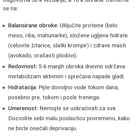
se na:
Balansirane obroke:
Uključite proteine (belo
meso, riba, mahunarke), složene ugljene hidrate
(celovite žitarice, slatki krompir) i zdrave masti
(avokado, orašasti plodovi).
Redovnost:
5-6 manjih obroka dnevno održava
metabolizam aktivnim i sprečava napade gladi.
Hidratacija:
Pijte dovoljno vode tokom dana,
posebno pre, tokom i posle treninga.
Umerenost:
Nemojte se uskraćivati za sve.
Dozvolite sebi malu poslasticu povremeno, kako
ne biste osećali deprivaciju.