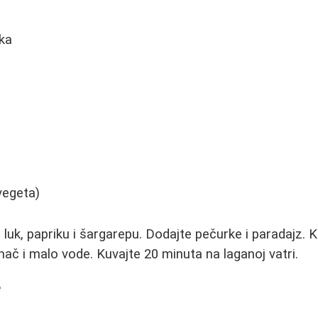
uka
 vegeta)
 luk, papriku i šargarepu. Dodajte pečurke i paradajz.
nač i malo vode. Kuvajte 20 minuta na laganoj vatri.
e