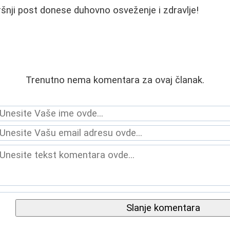
šnji post donese duhovno osveženje i zdravlje!
Trenutno nema komentara za ovaj članak.
Slanje komentara