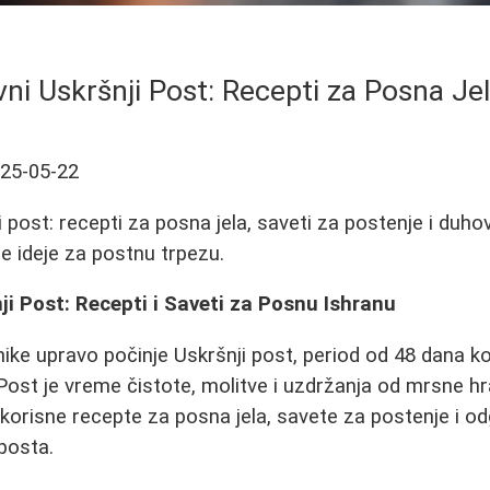
ni Uskršnji Post: Recepti za Posna Jel
25-05-22
 post: recepti za posna jela, saveti za postenje i duhovn
e ideje za postnu trpezu.
ji Post: Recepti i Saveti za Posnu Ishranu
ike upravo počinje Uskršnji post, period od 48 dana k
 Post je vreme čistote, molitve i uzdržanja od mrsne 
korisne recepte za posna jela, savete za postenje i o
 posta.