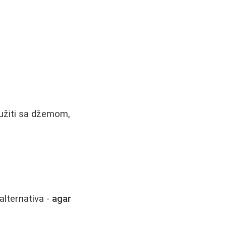
lužiti sa džemom,
 alternativa -
agar