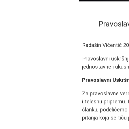
Pravoslav
Radašin Vićentić
20
Pravoslavni uskršnji
jednostavne i ukusn
Pravoslavni Uskršn
Za pravoslavne vern
i telesnu pripremu.
članku, podelićemo 
pitanja koja se tiču