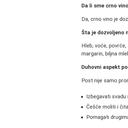
Da li sme crno vi
Da, crno vino je do
Šta je dozvoljeno 
Hleb, voće, povrće, 
margarin, biljna mle
Duhovni aspekt po
Post nije samo prom
Izbegavati svadu i
Češće moliti i čit
Pomagati drugima 