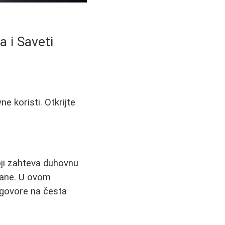
a i Saveti
e koristi. Otkrijte
oji zahteva duhovnu
hrane. U ovom
dgovore na česta