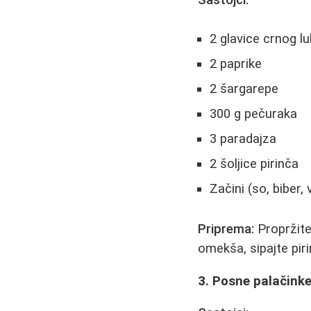
2 glavice crnog l
2 paprike
2 šargarepe
300 g pečuraka
3 paradajza
2 šoljice pirinča
Začini (so, biber,
Priprema:
Propržite
omekša, sipajte piri
3. Posne palačink