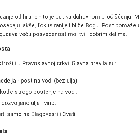
canje od hrane - to je put ka duhovnom pročišćenju. Mn
sećaju lakše, fokusiranije i bliže Bogu. Post pomaže u
gućava veću posvećenost molitvi i dobrim delima.
osta
strožiji u Pravoslavnoj crkvi. Glavna pravila su:
nedelja
- post na vodi (bez ulja).
akođe strogo postenje na vodi.
 dozvoljeno ulje i vino.
ti samo na Blagovesti i Cveti.
ela