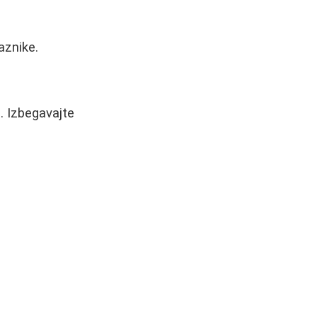
aznike.
. Izbegavajte