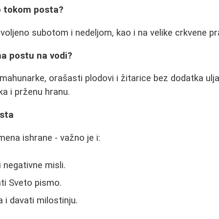
no tokom posta?
zvoljeno subotom i nedeljom, kao i na velike crkvene pr
na postu na vodi?
mahunarke, orašasti plodovi i žitarice bez dodatka ulja
ka i prženu hranu.
sta
ena ishrane - važno je i:
 negativne misli.
ati Sveto pismo.
i davati milostinju.