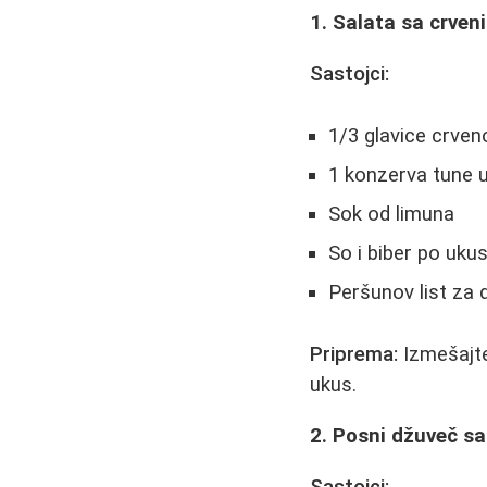
1. Salata sa crve
Sastojci:
1/3 glavice crven
1 konzerva tune u
Sok od limuna
So i biber po uku
Peršunov list za 
Priprema:
Izmešajte
ukus.
2. Posni džuveč s
Sastojci: