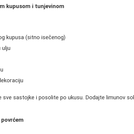
nim kupusom i tunjevinom
og kupusa (sitno isečenog)
 ulju
su
dekoraciju
 sve sastojke i posolite po ukusu. Dodajte limunov so
a povrćem