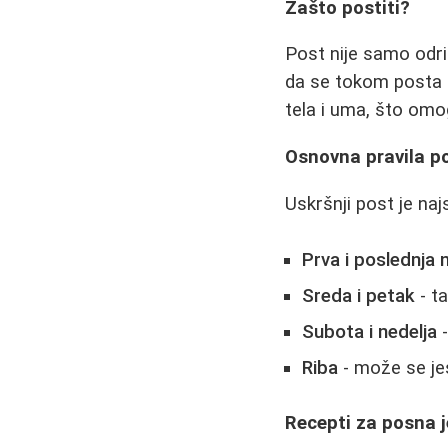
Zašto postiti?
Post nije samo odri
da se tokom posta o
tela i uma, što omo
Osnovna pravila p
Uskršnji post je naj
Prva i poslednja 
Sreda i petak
- t
Subota i nedelja
-
Riba
- može se jes
Recepti za posna j