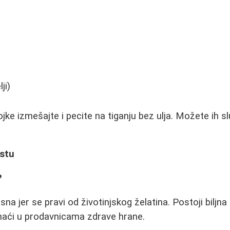
ji)
jke izmešajte i pecite na tiganju bez ulja. Možete ih s
ostu
?
sna jer se pravi od životinjskog želatina. Postoji biljna
 naći u prodavnicama zdrave hrane.