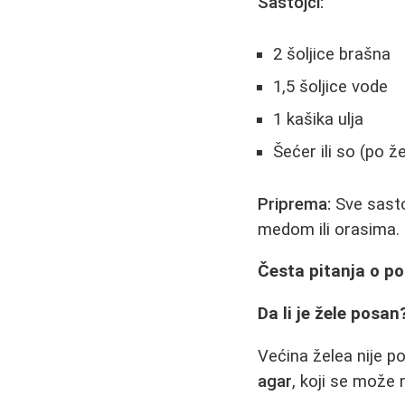
Sastojci:
2 šoljice brašna
1,5 šoljice vode
1 kašika ulja
Šećer ili so (po žel
Priprema:
Sve sasto
medom ili orasima.
Česta pitanja o p
Da li je žele posan
Većina želea nije po
agar
, koji se može